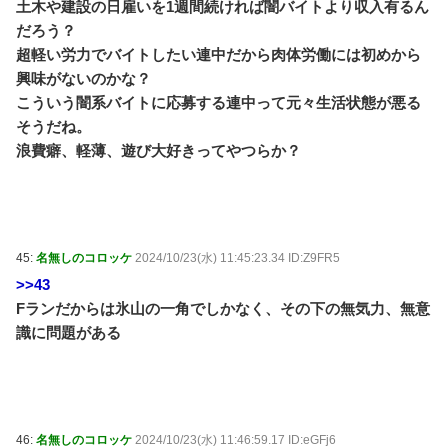
土木や建設の日雇いを1週間続ければ闇バイトより収入有るん
だろう？
超軽い労力でバイトしたい連中だから肉体労働には初めから
興味がないのかな？
こういう闇系バイトに応募する連中って元々生活状態が悪る
そうだね。
浪費癖、軽薄、遊び大好きってやつらか？
45:
名無しのコロッケ
2024/10/23(水) 11:45:23.34 ID:Z9FR5
>>43
Fランだからは氷山の一角でしかなく、その下の無気力、無意
識に問題がある
46:
名無しのコロッケ
2024/10/23(水) 11:46:59.17 ID:eGFj6