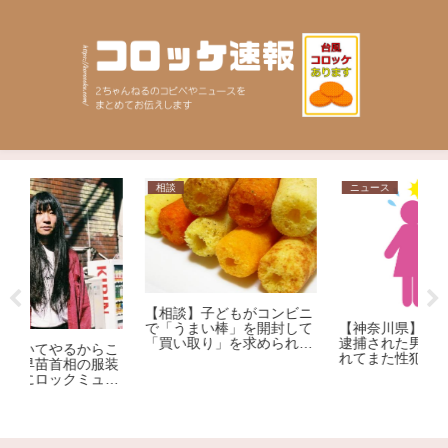
相談
ニュース
ニ
【相談】子どもがコンビニ
【神奈川県】性犯罪で４回
で「うまい棒」を開封して
【
逮捕された男、野放しにさ
「買い取り」を求められま
こ
質
れてまた性犯罪 ５回目の
した。1本12円で、小さな
装
ゃ
逮捕
子どもがしたことです。ど
ー
イ
うしても「弁償」しなけれ
大
ばいけないのでしょう
か…？