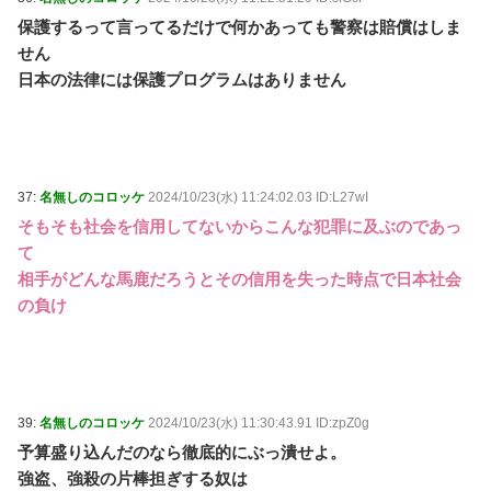
保護するって言ってるだけで何かあっても警察は賠償はしま
せん
日本の法律には保護プログラムはありません
37:
名無しのコロッケ
2024/10/23(水) 11:24:02.03 ID:L27wI
そもそも社会を信用してないからこんな犯罪に及ぶのであっ
て
相手がどんな馬鹿だろうとその信用を失った時点で日本社会
の負け
39:
名無しのコロッケ
2024/10/23(水) 11:30:43.91 ID:zpZ0g
予算盛り込んだのなら徹底的にぶっ潰せよ。
強盗、強殺の片棒担ぎする奴は