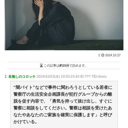
【動画】ルビィちゃん、浜田雅功に首を絞められたせ
いで段々おかしな仕事が増える / NEWまとめサイトアン
テナ！
NEW!
(8/9 11:00)
【悲報】恋人がいる率、ちょっと異常 / NEWまとめサ
イトアンテナ！
NEW!
(8/9 11:00)
【ネット史】「鏡の中のアクトレス事件」夫は正しか
ったのに、なぜ喧嘩は終わらなかったのか / NEWまとめ
サイトアンテナ！
NEW!
(8/9 11:00)
人気外国人YouTuberさん、日本で〇〇する動画を投稿
2024.10.27
して終わる・・・ / NEWまとめサイトアンテナ！
NEW!
(8/9 11:00)
この記事は
約15分
で読めます。
【議論】「宇宙の謎」と「死後の世界」って結局どこ
かで繋がってるよな？ / VIP・ネタ・オールジャンル –
1:
名無しのコロッケ
2024/10/23(水) 10:53:23.43 ID:??? TID:choru
New World Antenna
NEW!
(8/9 10:27)
36歳の彼女と結婚したいのに、家族が猛反対。家族か
“闇バイト”などで事件に関わろうとしている若者に
ら信じられない言葉が飛び出した… 他 / 2chnaviヘッド
警察庁の生活安全企画課長が犯行グループからの離
ライン
(12/24 07:00)
脱を促す内容で、「勇気を持って抜け出し、すぐに
Powered by livedoor 相互RSS
警察に相談をしてください。警察は相談を受けたあ
なたやあなたのご家族を確実に保護します」と呼び
ぜんぶ私が中心、そう思った瞬間から歪み出す
かけている。
森香澄アナ ボディコン、谷間、セクシーショッ