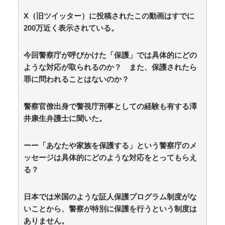
ト！！【GIF動画あり】 / anaguro - 総合
NEW!
(8/9 11:10)
X（旧ツイッター）に投稿されたこの動画はすでに
【新公用車】高市早苗首相、推定3000万円以上のSUV
200万近く表示されている。
タイプ 贅を尽くした後部座席でたばこを吸うのが至福
の時間か どんどん延びる乗車時間 / 5chまとめMAP(総
合)
NEW!
(8/9 11:09)
今回警察庁が呼びかけた「保護」では具体的にどの
元ジャンポケ斎藤さん、求刑直後微妙な髪形でライブ
ような対応が取られるのか？ また、保護されたら
配信してギフトをねだる / 5chまとめMAP(総合)
NEW!
罪に問われることはないのか？
(8/9 11:09)
本来悪い意味じゃないのにもはやマイナスイメージし
かない言葉ｗｗｗ / 5chまとめMAP(総合)
NEW!
(8/9 11:07)
警察官僚出身で警視庁刑事としての経験も有する澤
【朗報】みい山作者・亜月ねねちゃんがチョロくて可
井康生弁護士に聞いた。
愛い / 5chまとめMAP(総合)
NEW!
(8/9 11:05)
K-POPアイドルの約半数が3年後には姿を消す…損益
分岐点突破は4％未満 / anaguro - 総合
NEW!
(8/9 11:05)
ーー「あなたや家族を保護する」という警察庁のメ
嫁の銀行口座が突如凍結されて三菱UFJ銀行に問い合
ッセージは具体的にどのような対応をとってもらえ
わせ、「説明できない」と言われて警察に相談しにいく
る？
と…… / anaguro - 総合
NEW!
(8/9 11:00)
韓国人「昨日韓国YGエンタ社屋ドアをゴルフクラブ
でたたいた女は日本人だった」 / 5chまとめMAP(総
日本では米国のような証人保護プログラム制度がな
合)
NEW!
(8/9 10:47)
いことから、警察が特別に保護を行うという制度は
週1エステ＆週3パーソナルジム通いの美意識過剰な先
ありません。
輩「これって普通だよね？」→私「真似できません…」