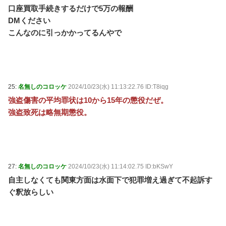
口座買取手続きするだけで5万の報酬
DMください
こんなのに引っかかってるんやで
25:
名無しのコロッケ
2024/10/23(水) 11:13:22.76 ID:T8iqg
強盗傷害の平均罪状は10から15年の懲役だぜ。
強盗致死は略無期懲役。
27:
名無しのコロッケ
2024/10/23(水) 11:14:02.75 ID:bKSwY
自主しなくても関東方面は水面下で犯罪増え過ぎて不起訴す
ぐ釈放らしい