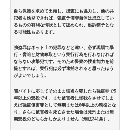
自ら保護を求めて出頭し、捜査にも協力し、他の共
犯者も検挙できれば、強盗予備罪自体は成立してい
るものの有利な情状として認められ、起訴猶予とな
る可能性もあります。
強盗罪はネット上の犯罪などと違い、必ず現場で暴
行・脅迫と財物奪取という実行行為を行わなければ
ならない攻撃犯です。そのため警察の捜査能力を前
提とすれば、実行犯は必ず逮捕されると思ったほう
がよいでしょう。
闇バイトに応じてそのまま強盗を犯したら強盗罪で5
年以上の懲役です。また被害者に怪我をさせてしま
えば強盗傷害罪として無期または6年以上の懲役とな
り、さらに被害者を死亡させた場合は死刑または無
期懲役のどちらかしかありません（刑法241条）。