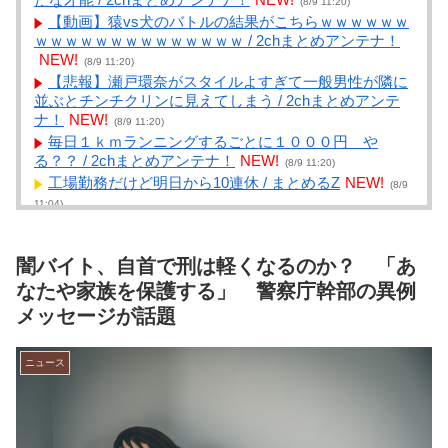
(8/9 11:20)
【動画】猿vs犬のバトルの結果がこちらｗｗｗｗｗｗ
ｗｗｗｗｗｗｗｗｗｗｗｗｗｗ / 2chまとめアンテナ！
NEW!
(8/9 11:20)
【悲報】瀬戸環奈がスタイルよすぎて一般男性が隣に
並ぶとチンチクリンに見えてしまう / 2chまとめアンテ
ナ！
NEW!
(8/9 11:20)
毎日１ｋｍランニングするごとに１０００円 や
る？？ / 2chまとめアンテナ！
NEW!
(8/9 11:20)
工場勤務だけど明日から10連休 / まとめるZ
NEW!
(8/9
11:04)
8割がGemini利用、ChatGPTは68% AI利用調査? / ま
とめるZ
NEW!
(8/9 11:04)
闇バイト、自首で刑は軽くなるのか？ 「あ
【短編 ヴィクターはエインフェリアを集めるようで
す】 その８０ / まとめるZ
NEW!
なたや家族を保護する」 警察庁幹部の異例
(8/9 11:04)
【新公用車】高市早苗首相、推定3000万円以上のSUV
メッセージが話題
タイプ 贅を尽くした後部座席でたばこを吸うのが至福
の時間か どんどん延びる乗車時間 / まとめるZ
NEW!
ニュース
(8/9 11:04)
もしかして、猫って音楽を曲として聞いている？
【再】 / まとめるZ
NEW!
(8/9 11:04)
東京駅周辺でおすすめの飲食店教えて / NEWまとめサ
イトアンテナ！
NEW!
(8/9 11:03)