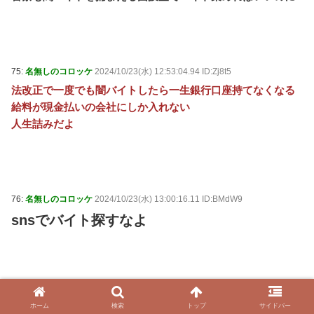
75:
名無しのコロッケ
2024/10/23(水) 12:53:04.94 ID:Zj8t5
法改正で一度でも闇バイトしたら一生銀行口座持てなくなる
給料が現金払いの会社にしか入れない
人生詰みだよ
76:
名無しのコロッケ
2024/10/23(水) 13:00:16.11 ID:BMdW9
snsでバイト探すなよ
77:
名無しのコロッケ
2024/10/23(水) 13:02:23.04 ID:UYx90
ホーム
検索
トップ
サイドバー