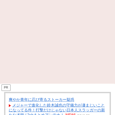
PR
爽やか青年に忍び寄るストーカー疑惑
メジャーで進化した鈴木誠也の守備力が凄まじいこと
になってる件！打撃だけじゃない日本人スラッガーの新
たな才能 / 2chまとめアンテナ！
NEW!