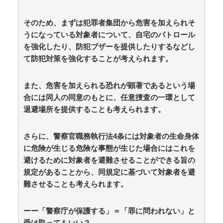
の不毛なやり取りに疲れ果てた・・・ / おまとめアンテ
ナ
NEW!
(8/9 10:19)
そのため、まずは犯罪者集団から危害を加えられそ
【顔に異変】「明らかに違う」ドランクドラゴン塚地
うになっている対象者について、自宅のパトロール
の姿がやばい ※私の本音 / おまとめアンテナ
NEW!
(8/9
を強化したり、防犯ブザーを提供したりするなどし
07:09)
【朗報】高瀬くるみ＆浅倉樹々がランチ「ききちゃん
て防犯対策を強化することが考えられます。
って呼んで？今日から友達ね！」 / おまとめアンテナ
NEW!
(8/9 07:00)
また、危害を加えられる恐れが顕著であるという場
三大王道寿司「まぐろ」「サーモン」あとひとつは？
/ おまとめアンテナ
NEW!
合には同人の同意のもとに、任意捜査の一環として
(8/9 06:26)
元いいとも青年隊・岸田健作、中居正広氏の裏側を回
退避場所を提供することも考えられます。
顧 / おまとめアンテナ
(8/9 04:08)
Powered by livedoor 相互RSS
さらに、警察官職務執行法4条には対象者の生命身体
に危険が生じる危険な事態が生じた場合にはこれを
避けるために対象者を避難させることができる旨の
規定があることから、同規定に基づいて対象者を避
難させることも考えられます。
ーー「警察庁が保護する」＝「罪に問われない」と
受け取ってもいい？