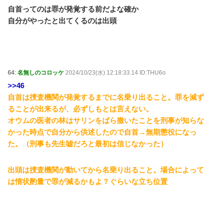
自首ってのは罪が発覚する前だよな確か
自分がやったと出てくるのは出頭
64:
名無しのコロッケ
2024/10/23(水) 12:18:33.14 ID:THU6o
>>46
自首は捜査機関が発覚するまでに名乗り出ること。罪を減ず
ることが出来るが、必ずしもとは言えない。
オウムの医者の林はサリンをばら撒いたことを刑事が知らな
かった時点で自分から供述したので自首→無期懲役になっ
た。（刑事も先生嘘だろと最初は信じなかった）
出頭は捜査機関が動いてから名乗り出ること。場合によって
は情状酌量で罪が減るかもよ？ぐらいな立ち位置