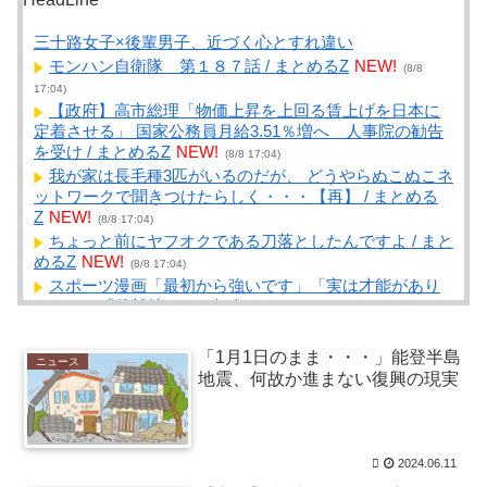
三十路女子×後輩男子、近づく心とすれ違い
モンハン自衛隊 第１８７話 / まとめるZ
NEW!
(8/8
17:04)
【政府】高市総理「物価上昇を上回る賃上げを日本に
定着させる」 国家公務員月給3.51％増へ 人事院の勧告
を受け / まとめるZ
NEW!
(8/8 17:04)
我が家は長毛種3匹がいるのだが、 どうやらぬこぬこネ
ットワークで聞きつけたらしく・・・【再】 / まとめる
Z
NEW!
(8/8 17:04)
ちょっと前にヤフオクである刀落としたんですよ / まと
めるZ
NEW!
(8/8 17:04)
スポーツ漫画「最初から強いです」「実は才能があり
ました」「他競技からの転向です」 / まとめるZ
NEW!
(8/8 17:04)
子どもを産んだら1人2000万円かかると言われており、
「1月1日のまま・・・」能登半島
ニュース
仕事もセーブすると老後資金が貯められない…一方、子
地震、何故か進まない復興の現実
育てしていない人は潤沢な資金で悠々老後だと歪ん... /
NEWまとめサイトアンテナ！
NEW!
(8/8 16:40)
スポーツ漫画「最初から強いです」「実は才能があり
ました」「他競技からの転向です」 / NEWまとめサイト
2024.06.11
アンテナ！
NEW!
(8/8 16:39)