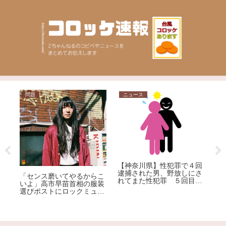
問題
ニュース
ニ
草
力
【神奈川県】性犯罪で４回
逮捕された男、野放しにさ
「センス磨いてやるからこ
れてまた性犯罪 ５回目の
いよ」高市早苗首相の服装
【
逮捕
選びポストにロックミュー
ー
ジシャンが激怒、ネット大
了
荒れ