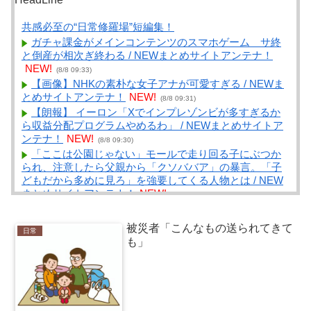
共感必至の“日常修羅場”短編集！
ガチャ課金がメインコンテンツのスマホゲーム サ終
と倒産が相次ぎ終わる / NEWまとめサイトアンテナ！
NEW!
(8/8 09:33)
【画像】NHKの素朴な女子アナが可愛すぎる / NEWま
とめサイトアンテナ！
NEW!
(8/8 09:31)
【朗報】 イーロン「Xでインプレゾンビが多すぎるか
ら収益分配プログラムやめるわ」 / NEWまとめサイトア
ンテナ！
NEW!
(8/8 09:30)
「ここは公園じゃない」モールで走り回る子にぶつか
られ、注意したら父親から「クソババア」の暴言。「子
どもだから多めに見ろ」を強要してくる人物とは / NEW
まとめサイトアンテナ！
NEW!
(8/8 09:30)
【悲報】テレ東・田中瞳アナ、ロケ中の「勝手に撮影
する人」に苦言「面識のない方にカメラを向けられるの
被災者「こんなもの送られてきて
日常
は恐怖」 / NEWまとめサイトアンテナ！
NEW!
(8/8 09:30)
も」
【悲報】ラッパーさん、札束披露するもネット民から
新社会人の初ボーナスくらいしかないと笑われる / VIP・
ネタ・オールジャンル – New World Antenna
NEW!
(8/8
09:27)
【画像】障害持ち社長「金さえあれば男はいくらでも