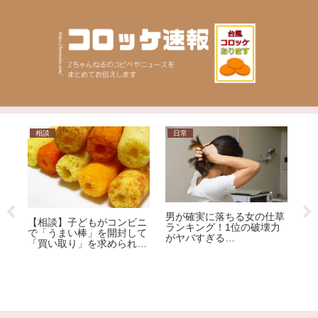
相談
日常
問
男が確実に落ちる女の仕草
【相談】子どもがコンビニ
「
ランキング！1位の破壊力
で「うまい棒」を開封して
い
がヤバすぎる…
「買い取り」を求められま
優
響
した。1本12円で、小さな
ッ
子どもがしたことです。ど
る
うしても「弁償」しなけれ
」
ばいけないのでしょう
か…？