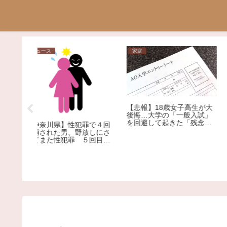
家庭
ニュース
【悲報】18歳女子高生が大
【衝撃！！】液体燃料を
後悔…大学の「一般入試」
んだ未洗浄のタンクロー
を回避して起きた「残念す
罪で４回
ーで食用油輸送！？？
ぎる悲劇」
放しにさ
５回目の