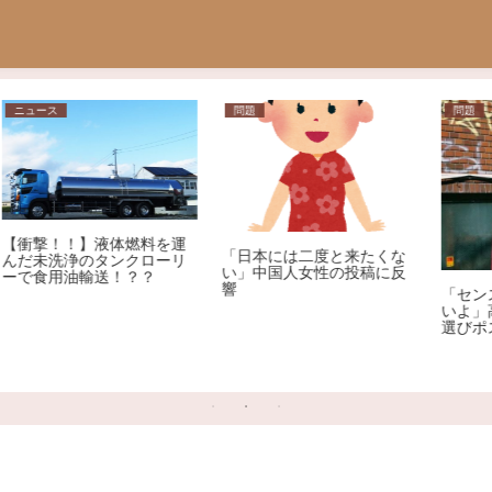
問題
問題
運
「日本には二度と来たくな
リ
い」中国人女性の投稿に反
響
「センス磨いてやるからこ
いよ」高市早苗首相の服装
選びポストにロックミュー
ジシャンが激怒、ネット大
荒れ