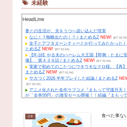
未経験
HeadLine
妻との生活が、夫をうつへ追い込んだ現実
なに！？蜘蛛出たの！？ / まとめるZ
NEW!
(8/7 02:04
女子とアフタヌーンティーとか行ってみたかった / 
とめるZ
NEW!
(8/7 02:04)
【R-18】やる夫のハーレム大王国【即興・たまに
価】 第４３９話 / まとめるZ
NEW!
(8/7 02:04)
実家で初めてのこたつにウキウキなクロ様。【再】 
まとめるZ
NEW!
(8/7 02:04)
サカつく2026 半年プレイした結論 / まとめるZ
NE
(8/7 02:04)
アニメ化された名作ラブコメ『まもって守護月天！
が「全巻99円」の激安セール開催！！続編『まもっ
守護月天！ 解封の章』は3巻まで無料に！！ / NEW
めサイトアンテナ！
NEW!
(8/7 01:40)
【悲報】町のお弁当屋さん「申し訳ないが消費税1
食べた事な
日常
になったらその分商品代を値上げするわ」 / NEWま
めサイトアンテナ！
NEW!
(8/7 01:39)