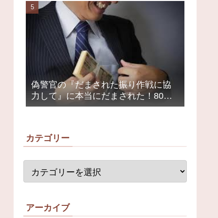
荒れ
偽警官の『だまされた振り作戦に協
力して』に本当にだまされた！80代
女性1200万円被害
カテゴリー
アーカイブ