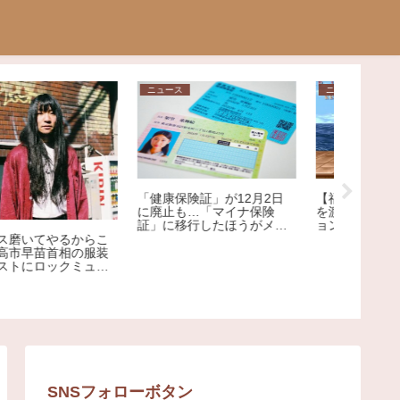
ニュース
ニュース
芸能
「健康保険証」が12月2日
【福岡】赤信号で横断歩道
【爆笑】
に廃止も…「マイナ保険
を渡っていた男、クラクシ
ME:Iさ
証」に移行したほうがメリ
ョンを鳴らされ激高→乗用
のデビュ
ット大!?その理由を専門家
車を殴りへこませたか 自
る大爆死
が解説
称アメリカ人の男を現行犯
ｗｗｗｗ
逮捕
SNSフォローボタン