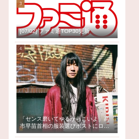
[07/02] ファミ通TOP30更新
「センス磨いてやるからこいよ」高
市早苗首相の服装選びポストにロッ
クミュージシャンが激怒、ネット大