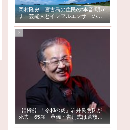
岡村隆史 宮古島の住民の“本音”明か
す「芸能人とインフルエンサーの島
になってしまったって」
【訃報】「令和の虎」岩井良明氏が
死去 65歳 葬儀・告別式は遺族の
意向で密葬