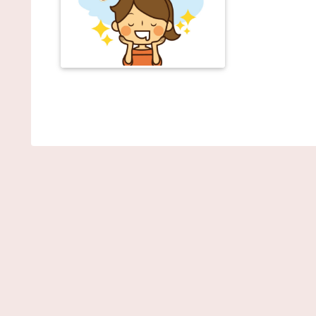
【衝撃】ちいかわさん、あまりにもジョジョ過ぎた
果ｗｗｗｗｗｗ / NEWまとめサイトアンテナ！
NEW
(8/7 01:39)
壊れた眼鏡 / NEWまとめサイトアンテナ！
NEW!
(8
01:39)
税金滞納してたんやがついに給料差し押さえされて
えん / NEWまとめサイトアンテナ！
NEW!
(8/7 01:39)
「公立に行ったら笑われる」5歳から受験漬け。高
まで公立の39歳夫が見た妻の「ある豹変」とは【専
家助言】 / VIP・ネタ・オールジャンル – New World
Antenna
NEW!
(8/7 01:27)
【画像】本田望結の妹、本田望結より実ってしまう 
2chまとめアンテナ！
NEW!
(8/6 21:54)
【朗報】阪神の新外国人D.ガルシアさんOPS.966の
wRC+188wwwwwwwwwwwwwwwwwwwwwwwwww
ww / 2chまとめアンテナ！
NEW!
(8/6 21:54)
移民を過剰に問題視してる人ら一定数いるけどさ /
2chまとめアンテナ！
NEW!
(8/6 21:54)
【悲報】韓国サッカー 国際試合で審判買収(性接待
をしてた模様
wwwwwwwwwwwwwwwwwwwwwwwwwwwwwwww
wwwwwwwwwwwwwww / 2chまとめアンテナ！
NEW