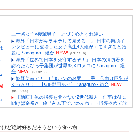
三十路女子×後輩男子、近づく心とすれ違い
海外「日本がキラキラして見える…」 日本の街頭イ
)
ンタビューに登場した女子高生4人組がエモすぎると話
ま
題に / anaguro - 総合
NEW!
(8/7 02:10)
海外「世界で日本を死守するぞ！」 日本の消防署を
安
訪れたちびっ子集団が世界をメロメロに / anaguro - 総
合
NEW!
(8/7 02:05)
/
姫野美南アナ ピタパンのお尻、土手、仰向け巨乳が
くっきり！！【GIF動画あり】 / anaguro - 総合
NEW!
W!
(8/7 02:00)
【動画】俺の指導を聞かないZ世代新人「仕事はAIに
』
聞けば余裕w」俺「AI以下でごめんね」→指導やめて放
て
置プレイした結果w / 5chまとめMAP(総合)
NEW!
(8/7
まと
01:43)
【朗報】キングダムの河了貂、覚醒する / 5chまとめ
%
いけど絶対好きだろうという食べ物
MAP(総合)
NEW!
(8/7 01:43)
と
「あったなぁ」ってなる商品を挙げるスレ / 5chまと