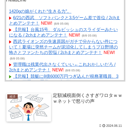
1420gの娘がくれた“生きる力”。
6/21の西武 ソフトバンクと3.5ゲーム差で首位 / 2chま
とめアンテナ！
NEW!
(8/8 05:08)
【悲報】台風15号、ダルビッシュのスライダーみたい
になる / 2chまとめアンテナ！
NEW!
(8/8 05:08)
西武ライオンズの失速原因がガチで分からない件につ
いて！夏場に突然チームが泥沼化してしまうプロ野球の
怖さとファンたちの苦悩 / 2chまとめアンテナ！
NEW!
(8/8 05:08)
管理職は残業代出さなくていい←これおかしいだろ /
2chまとめアンテナ！
NEW!
(8/8 05:08)
【悲報】競艇に8億6000万円つぎ込んだ税務署職員、3
億3400万円しか回収できずに逝く / NEWまとめサイトア
ンテナ！
NEW!
(8/8 05:02)
今週末、娘が遂に嫁に行く / NEWまとめサイトアンテ
定額減税面倒くさすぎワロタｗｗ
経済
ナ！
NEW!
(8/8 05:01)
ｗネットで怒りの声
【衝撃】京大病院で正常な脳組織を誤摘出された50代
女性、手足も動かせず自発呼吸もできない重篤状態に…
「意識はある」 / NEWまとめサイトアンテナ！
NEW!
(8/8
05:00)
2024.06.11
腐敗仕切った韓国サッカー協会 外国人審判10人余に対