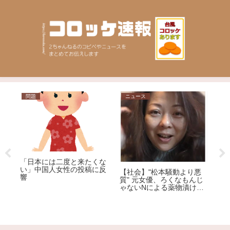
問題
ニュース
ニ
【
「日本には二度と来たくな
ん
い」中国人女性の投稿に反
【社会】"松本騒動より悪
ー
響
質" 元女優、ろくなもんじ
ゃないNによる薬物漬けレ
カ
イプ告発
終
・