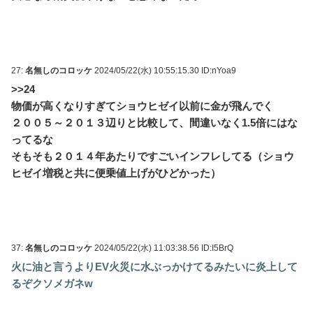
27:
名無しのコロッケ
2024/05/22(水) 10:55:15.30 ID:nYoa9
>>24
物価が高くなりすぎてショウヒゼイ以前に金が飛んでく
２００５～２０１３辺りと比較して、間違いなく1.5倍にはな
ってるな
そもそも２０１４年あたりですごいインフレしてる（ショウ
ヒゼイ増税と共に便乗値上げがひどかった）
37:
名無しのコロッケ
2024/05/22(水) 11:03:38.56 ID:I5BrQ
火に油と言うよりEV火災に水ぶっかけてるみたいに炎上して
るぞクソメガネw