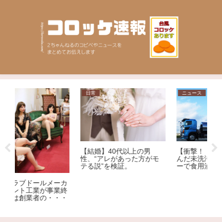
日常
ニュース
相
【結婚】40代以上の男
【衝撃！！】液体燃料を運
【
性、“アレがあった方がモ
んだ未洗浄のタンクローリ
で
テる説”を検証。
ーで食用油輸送！？？
「
し
カ
子
終
う
・
ば
か