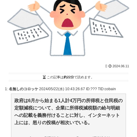
とめサイトアンテナ！
NEW!
(8/8 17:40)
Fラン卒の人、あつまれー / NEWまとめサイトアンテ
ナ！
NEW!
(8/8 17:39)
【九州名物】鶏刺し食べた医師、全身麻痺へ…「死ん
だほうが良かったと思っていた」 / VIP・ネタ・オール
ジャンル – New World Antenna
NEW!
(8/8 17:27)
【画像】障害持ち社長「金さえあれば男はいくらでも
モテるという事を証明してる」 / 2chまとめアンテナ！
NEW!
(8/8 14:29)
【画像】QカップJDさん、お〇ぱいデカ過ぎて制服が
パツパツになってしまう / 2chまとめアンテナ！
NEW!
2024.06.11
(8/8 14:29)
この記事は
約22分
で読めます。
【阪神対中日18回戦】8（遊） 熊谷 敬宥 8（捕） 加
藤 匠馬 / 2chまとめアンテナ！
NEW!
(8/8 14:29)
1:
名無しのコロッケ
2024/05/22(水) 10:43:26.67 ID:??? TID:cobain
【悲報】岡本和真さん、吉田正尚にOPSを抜かれる /
2chまとめアンテナ！
NEW!
(8/8 14:29)
政府は6月から始まる1人計4万円の所得税と住民税の
36歳の彼女と結婚したいのに、家族が猛反対。家族か
定額減税について、企業に所得税減税額の給与明細
ら信じられない言葉が飛び出した… 他 / 2chnaviヘッド
ライン
への記載を義務付けることに対し、インターネット
(12/24 07:00)
上には、怒りの投稿が相次いでいる。
Powered by livedoor 相互RSS