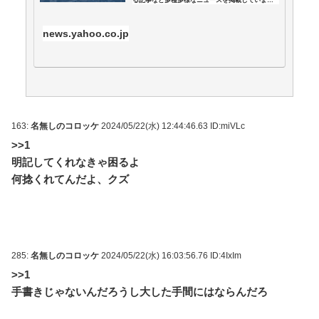
めMAP(総合)
NEW!
(8/8 15:51)
す。
【日常に潜む恐怖】部屋の壁紙をめくると・・・。 /
news.yahoo.co.jp
おまとめアンテナ
NEW!
(8/8 15:00)
【悲報】中村敬斗、幽閉ルートへ...ランス会長が残留
を示唆 / おまとめアンテナ
NEW!
(8/8 14:57)
【参考動画】もう残さない！マヨネーズを“完全使い切
り”する神テクまとめ / おまとめアンテナ
NEW!
(8/8 14:48)
週刊少年ジャンプ、発行部数100万部を初めて割る / お
まとめアンテナ
NEW!
(8/8 13:15)
163:
名無しのコロッケ
2024/05/22(水) 12:44:46.63 ID:miVLc
予定日10日過ぎて帝王切開したら、病院のおばちゃん
>>1
に『楽でいいわねー切るだけで済んで』と言われ、野良
明記してくれなきゃ困るよ
妊婦認定までされた話 / おまとめアンテナ
(8/8 12:27)
何捻くれてんだよ、クズ
Powered by livedoor 相互RSS
285:
名無しのコロッケ
2024/05/22(水) 16:03:56.76 ID:4IxIm
>>1
手書きじゃないんだろうし大した手間にはならんだろ