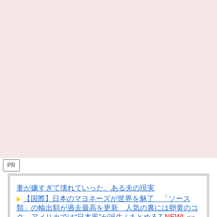
PR
妻が嫌すぎて壊れていった、ある夫の現実
【国際】日本のマヨネーズが世界を魅了 「ソース
類」の輸出額が過去最高を更新 人気の裏には卵黄のコ
ク アメリカでは“日本風”が誕生 / まとめるZ
NEW!