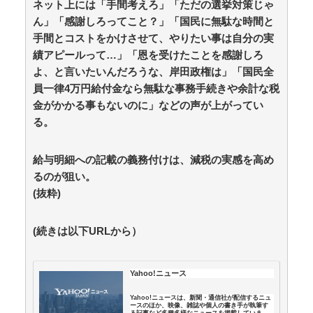
ネット上には「手間考えろ」「ただの選挙対策じゃ
ずっと好き。俺はストーカーなんかじゃない。
ん」「感謝しろってこと？」「国民に無駄な時間と
【ｗ】物凄くカワイイ子猫の取っ組み合い！ / anaguro
手間とコストをかけさせて、やりたい事は自分の実
- 総合
NEW!
(8/8 18:10)
韓国人の対日好感度が過去最高に、「ノージャパン」
績アピールって…」「恩を受けたことを感謝しろ
は終わった？＝ネット「中国より100倍いい」 / anaguro
よ、と言いたいんだろうな、岸田政権は」「国民全
- 総合
NEW!
(8/8 18:05)
員一律4万円給付金なら無駄な事務手続きや余計な税
【竹外交】米国は曖昧､韓国は冷ややか…習近平を激
金がかかる事もないのに」などの声が上がってい
怒させた高市発言に｢無言の支持｣を示した国の大胆な手
る。
法 / 5chまとめMAP(総合)
NEW!
(8/8 18:03)
佐々木舞音アナ 短パン、生足、横乳 バレーレポー
ト！！ / anaguro - 総合
NEW!
(8/8 18:00)
給与明細への記載の義務付けは、減税の実感を高め
【芸能】松本人志企画・プロデュース『ドキュメンタ
るのが狙い。
ル』、アメリカで初の制作が決定 / 5chまとめMAP(総
合)
NEW!
(抜粋)
(8/8 17:21)
登山家「山で迷ったらとりあえず登れ」登山家「沢を
見つけて下山しろ」←これ結局どっちが正解なの？ /
(続きは以下URLから）
5chまとめMAP(総合)
NEW!
(8/8 17:01)
【政府】高市総理「物価上昇を上回る賃上げを日本に
定着させる」 国家公務員月給3.51％増へ 人事院の勧告
Yahoo!ニュース
を受け / 5chまとめMAP(総合)
NEW!
(8/8 16:37)
【今はやってない】審判への性接待疑惑…韓国サッカ
Yahoo!ニュースは、新聞・通信社が配信するニュ
ー協会が声明「現在は一切発生していない」 / 5chまと
ースのほか、映像、雑誌や個人の書き手が執筆す
る記事など多種多様なニュースを掲載していま