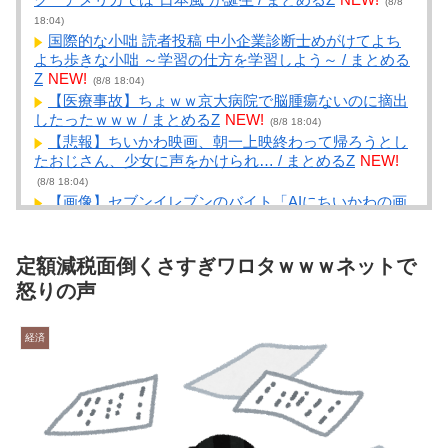
(8/8
18:04)
国際的な小咄 読者投稿 中小企業診断士めがけてよち
よち歩きな小咄 ～学習の仕方を学習しよう～ / まとめる
Z
NEW!
(8/8 18:04)
【医療事故】ちょｗｗ京大病院で脳腫瘍ないのに摘出
したったｗｗｗ / まとめるZ
NEW!
(8/8 18:04)
【悲報】ちいかわ映画、朝一上映終わって帰ろうとし
たおじさん、少女に声をかけられ… / まとめるZ
NEW!
(8/8 18:04)
【画像】セブンイレブンのバイト「AIにちいかわの画
像を食わせてっと………できた！」 / まとめるZ
NEW!
(8/8 18:04)
【画像】コスプレイヤー業界、えなこ(30)を抜いてし
定額減税面倒くさすぎワロタｗｗｗネットで
まうくらい人気の22歳の美少女が可愛すぎる / NEWまと
怒りの声
めサイトアンテナ！
NEW!
(8/8 18:00)
【文学クイズ】これは、誰のどの小説に出てくる言葉
経済
でしょうか？ / NEWまとめサイトアンテナ！
NEW!
(8/8
17:49)
【職場】忙しい時の一体感が苦手 / NEWまとめサイト
アンテナ！
NEW!
(8/8 17:47)
【画像あり】安心系JKのホットケーキ、レベチｗｗｗ
ｗｗｗｗｗｗｗｗｗｗｗｗｗｗｗｗｗｗｗｗｗ / NEWま