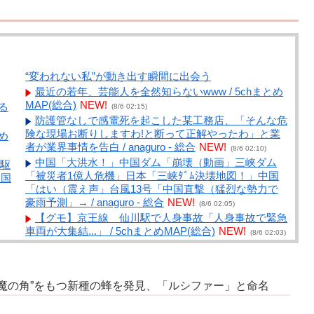
“変われない私”が動き出す瞬間に出会う
最近の若年、芸能人を全然知らないwww / 5chまとめ
MAP(総合)
NEW!
る
(8/6 02:15)
防護管なしで感電死を起こした某工務店、「そんな危
険な現場お断りしますわ!と断って正解やったわ」と業
め
者が業界事情を告白 / anaguro - 総合
NEW!
(8/6 02:10)
中国「大洪水！」中国ダム「崩壊（動画」三峡ダム
駆
「被災者1億人危機」日本「三峡ﾀﾞﾑ決壊地図！」中国
、国
「はい（震え声」台風13号「中国直撃（猛烈な勢力で
豪雨予測」→ / anaguro - 総合
NEW!
(8/6 02:05)
【グモ】京王線 仙川駅で人身事故「人身事故で緊急
車両が大集結...」 / 5chまとめMAP(総合)
NEW!
(8/6 02:03)
韓国人「世界基準で見ても別格だ！」2026年版アジ
テ
ア魅力的都市ランキングで上位を日本が独占し韓国人が
衝撃！ / anaguro - 総合
NEW!
(8/6 02:00)
息
悪魔の角”をもつ新種の蜂を発見、「ルシファー」と命名
【衝撃】謎の日本人女性、なぜか海外で大バズりして
ン
しまうwww / 5chまとめMAP(総合)
NEW!
(8/6 01:43)