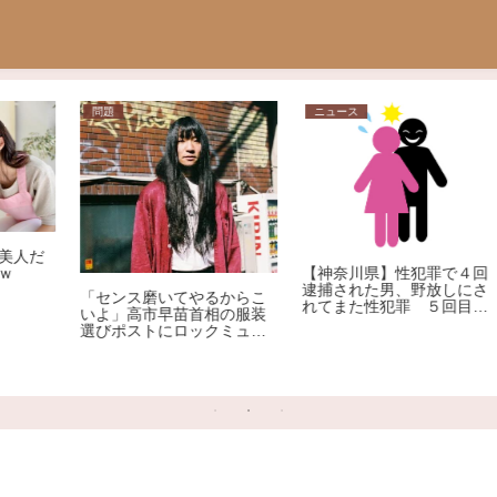
ニュース
ニュース
【神奈川県】性犯罪で４回
逮捕された男、野放しにさ
こ
れてまた性犯罪 ５回目の
装
【工業】ラブドールメーカ
逮捕
ー
ーオリエント工業が事業終
大
了 理由は創業者の・・・