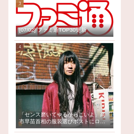
[07/02] ファミ通TOP30更新
「センス磨いてやるからこいよ」高
市早苗首相の服装選びポストにロッ
クミュージシャンが激怒、ネット大