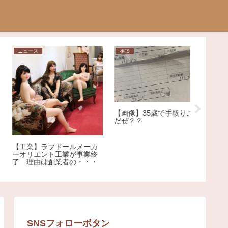
相談
ニュース
ニュース
【画像】35歳で手取りこれ
【衝撃！！】液体燃料を運
【福岡】
だぜ？？
んだ未洗浄のタンクローリ
を渡って
ーで食用油輸送！？？
ョンを鳴
車を殴り
称アメリ
逮捕
SNSフォローボタン