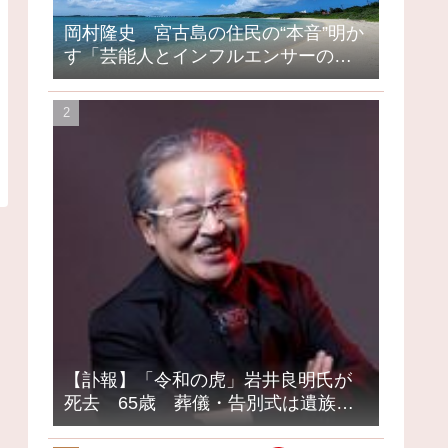
岡村隆史 宮古島の住民の“本音”明か
す「芸能人とインフルエンサーの島
になってしまったって」
【訃報】「令和の虎」岩井良明氏が
死去 65歳 葬儀・告別式は遺族の
意向で密葬