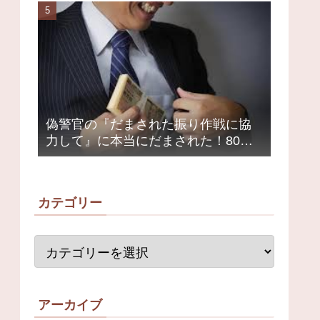
荒れ
偽警官の『だまされた振り作戦に協
力して』に本当にだまされた！80代
女性1200万円被害
カテゴリー
アーカイブ