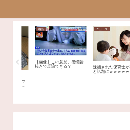
ニュース
問題
、感情論
？
逮捕された保育士が美人だ
と話題にｗｗｗｗｗｗ
「センス磨いてやるから
いよ」高市早苗首相の服
選びポストにロックミュ
ジシャンが激怒、ネット
荒れ