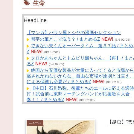
生命
HeadLine
【マンガ】バラシ屋トシヤの漫画セレクション
習字の筆どこで洗う？ / まとめるZ
NEW!
(8/6 02:05)
できない夫くんオーバータイム 第３７話 / まとめ
Z
NEW!
(8/6 02:05)
クロかあちゃんとトムピリ嬢ちゃん。【再】 / まと
るZ
NEW!
(8/6 02:05)
他国から安価な製品が大量に入ってくると市場から
逐されかねないからな。自由な市場が原則とは言え
による保護も必要だ / まとめるZ
NEW!
(8/6 02:05)
【中日】石川昂弥、後輩たちのエールに応える適時
打！試合前に東邦マーチングハンドが応援歌を大合
奏！！ / まとめるZ
NEW!
(8/6 02:05)
おすすめオリーブオイル / NEWまとめサイトアン
ナ！
NEW!
(8/6 01:40)
父親「値上げラッシュでお味噌汁が飲めません...」
【昆虫】”
ニュース
子「本当は味噌汁飲みたい」 / NEWまとめサイトア
テナ！
NEW!
(8/6 01:40)