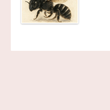
【衝撃】竹取物語、ここにきて凄い事実が判明する
ｗｗｗｗｗｗｗｗ / NEWまとめサイトアンテナ！
NEW!
(8/6 01:39)
あみやき亭が好きな人 / NEWまとめサイトアンテ
ナ！
NEW!
(8/6 01:39)
【悲報】浅田真央ちゃんの婚活条件ｗｗｗｗｗｗｗ
(※画像あり) / NEWまとめサイトアンテナ！
NEW!
(8/6 01:35)
ウォシュレットって母親から「汚い」って言われて
生で一度も使ってなかった… / VIP・ネタ・オールジ
ンル – New World Antenna
NEW!
(8/6 01:27)
【プロ野球】今年のドラフトの目玉が動く！最速15
キロの超大型二刀流・菰田の進路表明に大興奮 / 2ch
とめアンテナ！
NEW!
(8/5 22:48)
【動画】アメリカ人「これは親子のスキンシップを
えている…」←1.2万いいね / 2chまとめアンテナ！
NEW!
(8/5 22:48)
【プロ野球】昭和の江川から令和の佐々木まで！時
を駆け抜けた歴代怪物の最強議論を徹底比較 / 2chま
めアンテナ！
NEW!
(8/5 22:48)
大谷翔平、カブス・今永から第25号先頭打者ホー
ン！！！！！！！！！！！！ / 2chまとめアンテナ！
NEW!