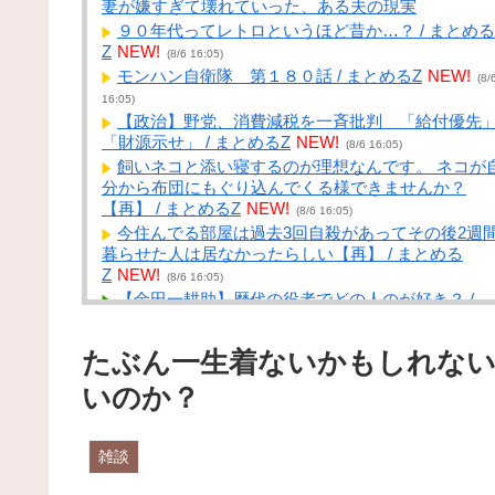
妻が嫌すぎて壊れていった、ある夫の現実
９０年代ってレトロというほど昔か…？ / まとめる
Z
NEW!
(8/6 16:05)
モンハン自衛隊 第１８０話 / まとめるZ
NEW!
(8/
16:05)
【政治】野党、消費減税を一斉批判 「給付優先
「財源示せ」 / まとめるZ
NEW!
(8/6 16:05)
飼いネコと添い寝するのが理想なんです。 ネコが
分から布団にもぐり込んでくる様できませんか？
【再】 / まとめるZ
NEW!
(8/6 16:05)
今住んでる部屋は過去3回自殺があってその後2週
暮らせた人は居なかったらしい【再】 / まとめる
Z
NEW!
(8/6 16:05)
【金田一耕助】歴代の役者でどの人のが好き？ /
NEWまとめサイトアンテナ！
NEW!
(8/6 15:39)
女性「そうめん作るのは大変。簡単とか言ってる
たぶん一生着ないかもしれない
はエアプ」 / NEWまとめサイトアンテナ！
NEW!
(8/6
いのか？
15:35)
【画像】田舎特有の「謎の神社」wwwwwww / NE
まとめサイトアンテナ！
NEW!
(8/6 15:30)
「プチプチ」の川上産業、「プチプチ株式会社」
雑談
社名変更 創業58年で / NEWまとめサイトアンテナ！