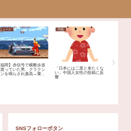
ニュース
問題
相談
【福岡】赤信号で横断歩道
【画像】
「日本には二度と来たくな
を渡っていた男、クラクシ
だぜ？？
い」中国人女性の投稿に反
ョンを鳴らされ激高→乗用
響
車を殴りへこませたか 自
称アメリカ人の男を現行犯
逮捕
SNSフォローボタン