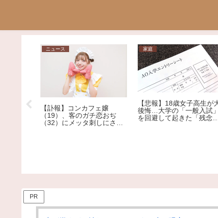
ニュース
家庭
【悲報】18歳女子高生が
【訃報】コンカフェ嬢
後悔…大学の「一般入試
が美人だ
（19）、客のガチ恋おぢ
を回避して起きた「残念
ｗｗ
（32）にメッタ刺しにされ
ぎる悲劇」
死亡
PR