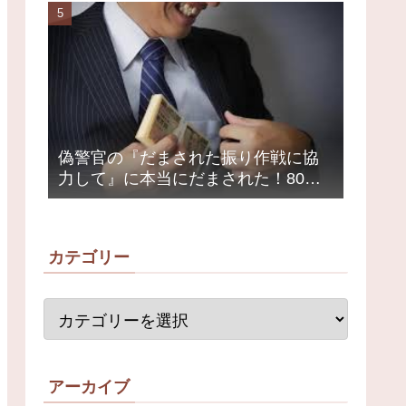
荒れ
偽警官の『だまされた振り作戦に協
力して』に本当にだまされた！80代
女性1200万円被害
カテゴリー
アーカイブ