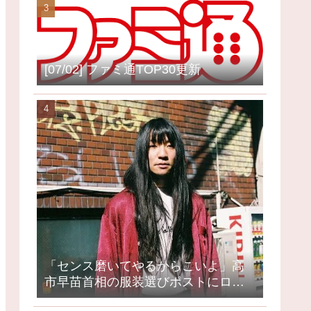
[07/02] ファミ通TOP30更新
「センス磨いてやるからこいよ」高
市早苗首相の服装選びポストにロッ
クミュージシャンが激怒、ネット大