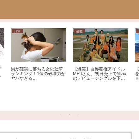
日常
芸能
大
男が確実に落ちる女の仕草
【爆笑】自称覇権アイドル
」
ランキング！1位の破壊力が
ME:Iさん、初日売上でNiziu
す
ヤバすぎる…
のデビューシングルを下回
る大爆死ｗｗｗｗｗｗｗｗ
ｗｗｗｗｗｗｗｗｗｗｗ