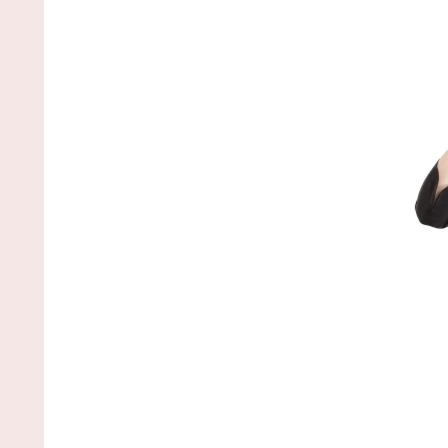
NEW!
(8/6 15:29)
【驚愕】名作『葬送のフリーレン』凄い事に気付
たｗｗｗｗ「ヒンメル」とか「南の勇者」みたいな
ョロガリが最強なの違和感やわ…もしかして… / NE
まとめサイトアンテナ！
NEW!
(8/6 15:28)
陰謀論者と話せるようになるキーワード辞典つく
う→ / VIP・ネタ・オールジャンル – New World
Antenna
NEW!
(8/6 15:27)
【阪神】暗黒期を知らない新世代の若虎ファン！
金期しか知らない現代のファン事情と驚きのリアル /
2chまとめアンテナ！
NEW!
(8/6 11:47)
後藤真希(15)に告白されたらどうする？画像 / 2ch
とめアンテナ！
NEW!
(8/6 11:47)
【プロ野球】強すぎるソフトバンクの一人勝ち？
リーグファンが語る毎年のペナントレースのリアル
本音 / 2chまとめアンテナ！
NEW!
(8/6 11:47)
【悲報】お弁当屋さん、消費税が下がっても値段
え置き / 2chまとめアンテナ！
NEW!
(8/6 11:47)
36歳の彼女と結婚したいのに、家族が猛反対。家
から信じられない言葉が飛び出した… 他 / 2chnaviヘ
ドライン
(12/24 07:00)
Powered by livedoor 相互RSS