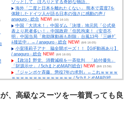
ゾッとして、ほろりとする奇妙な物語。
海外「二度と日本を離れたくない」 熊本で震度7を
体験したドイツ人が語る日本の強さに感動の声 /
anaguro - 総合
NEW!
(8/6 16:10)
6
中国「大洪水！」中国ダム「決壊」地元民「公式発
表より死者多い！」中国政府「住民拘束！（安否不
」
明」中国当局「救助隊動画も削除」台風13号「三峡ﾀﾞ
ﾑ接近中」→ / anaguro - 総合
NEW!
(8/6 16:05)
自
小室瑛莉子アナ 脇全開ポーズ！！【GIF動画あり】
/ anaguro - 総合
NEW!
(8/6 16:00)
【政治】野党、消費減税を一斉批判 「給付優先」
間
「財源示せ」 / 5chまとめMAP(総合)
NEW!
(8/6 15:59)
『ジャンポケ斉藤、懲役7年の求刑』←これｗｗｗｗ
ｗｗｗｗｗｗｗｗｗｗｗｗｗｗ / 5chまとめMAP(総
合)
NEW!
(8/6 15:31)
【韓国】ウェブトゥーン、売上が減りはじめた？カ
奴
が、高級なスーツを一着買っても良
カオのストーリー部門、前年同期比で売上がマイナス
16％ / 5chまとめMAP(総合)
NEW!
(8/6 15:23)
【消費税減税】「コロナ禍以上の困難が待ち受けて
W
いる…」飲食店からは悲痛な声上がる 懸念される“外
食離れ” 中小農家は収入の減少危惧「農家離れに拍車
に
が…」 / 5chまとめMAP(総合)
NEW!
(8/6 14:55)
クラピカ「エンペラータイムのせいで寿命を大幅に