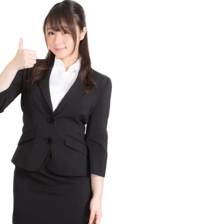
失ってしまったけどそれでちょうど他の人間の寿命と
い
同じくらいの長さになったって」 / 5chまとめMAP(総
ヒ
合)
NEW!
(8/6 14:49)
W
【朗報】長野桃羽「嗣永桃子さんと道重さゆみさん
が理想のアイドル像」 / おまとめアンテナ
NEW!
(8/6
ろ
13:38)
【画像】松本人志さん、大勢の若いファンに囲まれ
てご満悦wwwwwwwwwwwwww / おまとめアンテナ
黄
NEW!
(8/6 13:32)
【画像】大相撲の伯乃富士と熱海富士、反社との写
真流出ｗｗｗ / おまとめアンテナ
NEW!
(8/6 11:00)
ま
【心霊・幽霊】ワン切りの犯人 / おまとめアンテナ
NEW!
(8/6 11:00)
パ
土田晃之「草サッカーとフットサルやめました」と
な
告白「20代の若手が来るんです。つまんなくて」 / お
まとめアンテナ
NEW!
(8/6 10:40)
据
Powered by livedoor 相互RSS
族
ッ