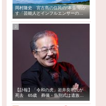
岡村隆史 宮古島の住民の“本音”明か
す「芸能人とインフルエンサーの島
になってしまったって」
【訃報】「令和の虎」岩井良明氏が
死去 65歳 葬儀・告別式は遺族の
意向で密葬