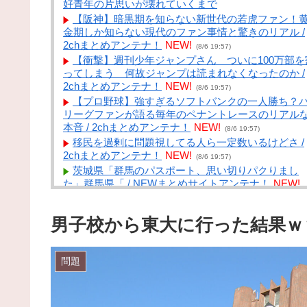
好青年の片思いが壊れていくまで
【阪神】暗黒期を知らない新世代の若虎ファン！
金期しか知らない現代のファン事情と驚きのリアル /
2chまとめアンテナ！
NEW!
(8/6 19:57)
【衝撃】週刊少年ジャンプさん ついに100万部を
ってしまう 何故ジャンプは読まれなくなったのか /
2chまとめアンテナ！
NEW!
(8/6 19:57)
【プロ野球】強すぎるソフトバンクの一人勝ち？
リーグファンが語る毎年のペナントレースのリアル
本音 / 2chまとめアンテナ！
NEW!
(8/6 19:57)
移民を過剰に問題視してる人ら一定数いるけどさ /
2chまとめアンテナ！
NEW!
(8/6 19:57)
茨城県「群馬のパスポート、思い切りパクりまし
た」群馬県「 / NEWまとめサイトアンテナ！
NEW!
(8/6 19:40)
パート・バイトあんまり教えてくれない職場 / NE
男子校から東大に行った結果ｗ
まとめサイトアンテナ！
NEW!
(8/6 19:39)
【画像】相席食堂に仕込みレベルの鍾乳洞受付嬢
ｗｗｗｗｗｗｗｗｗｗｗ / NEWまとめサイトアンテ
問題
ナ！
NEW!
(8/6 19:35)
「盆踊り」は騒音か 苦情数件で会場半減、無音の
イヤホンから流れる曲に合わせ踊るサイレント盆ダ
スも / NEWまとめサイトアンテナ！
NEW!