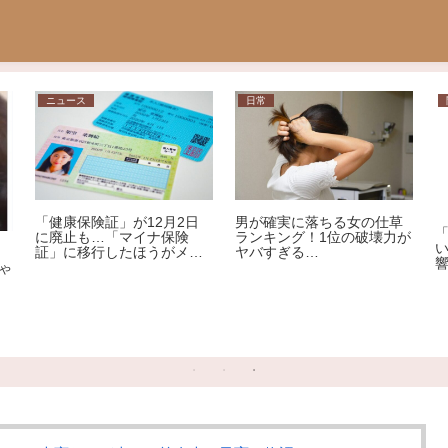
ニュース
日常
「健康保険証」が12月2日
男が確実に落ちる女の仕草
に廃止も…「マイナ保険
ランキング！1位の破壊力が
証」に移行したほうがメリ
ヤバすぎる…
ット大!?その理由を専門家
ゃ
が解説