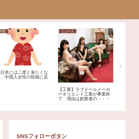
問題
ニュース
ニュース
「日本には二度と来たくな
【神奈川
い」中国人女性の投稿に反
逮捕され
響
れてまた
【工業】ラブドールメーカ
逮捕
ーオリエント工業が事業終
了 理由は創業者の・・・
SNSフォローボタン