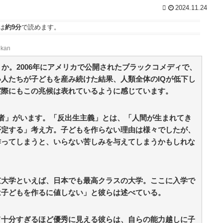
2024.11.24
は
約9分
で読めます。
nkan
か。2006年にアメリカで公開されたブラックコメディで、
人たちが子どもを産み続けた結果、人類全体のIQが低下し
実際にもこの兆候は表れているように感じています。
者」がいます。「反出生主義」とは、「人間が生まれてき
否定する」考え方。子どもを作らない理由は様々でしたが、
作ってしまうと、いらない苦しみを与えてしまうかもしれな
京大学といえば、日本でも最高クラスの大学。ここに入学で
は子どもを作るに値しない」と彼らは述べている。
て十分すぎるほど優秀に見える彼らは、自らの能力越しに子