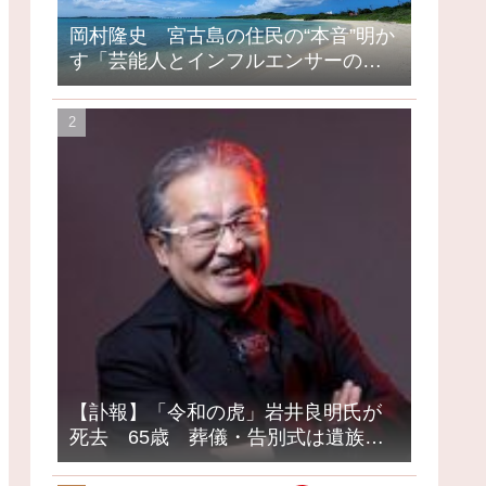
岡村隆史 宮古島の住民の“本音”明か
す「芸能人とインフルエンサーの島
になってしまったって」
【訃報】「令和の虎」岩井良明氏が
死去 65歳 葬儀・告別式は遺族の
意向で密葬