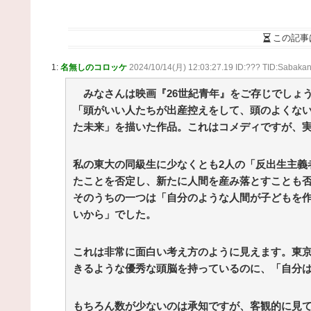
Powered by livedoor 相互RSS
この記事
1:
名無しのコロッケ
2024/10/14(月) 12:03:27.19 ID:??? TID:Sabaka
みなさんは映画『26世紀青年』をご存じでしょう
「頭がいい人たちが出産控えをして、頭のよくない
た未来」を描いた作品。これはコメディですが、
私の東大の同級生に少なくとも2人の「反出生主義
たことを否定し、新たに人間を産み落とすことも
そのうちの一つは「自分のような人間が子どもを
いから」でした。
これは非常に面白い考え方のように見えます。東
きるような優秀な頭脳を持っているのに、「自分
もちろん数が少ないのは承知ですが、客観的に見