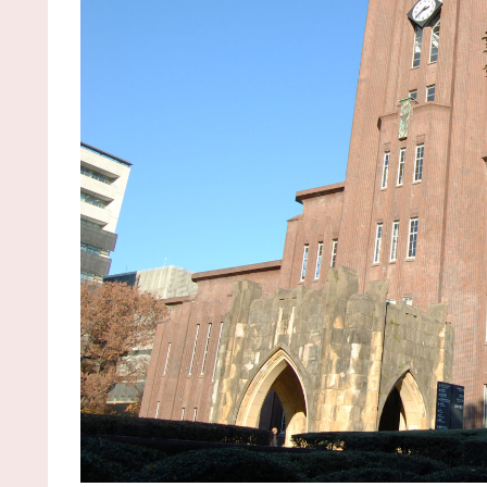
(8/6 19:29)
タイミー行ったらハゲオッサンが一生懸命梱包し
て笑った その懸命さを別の場面で活かせよ / NEWま
めサイトアンテナ！
NEW!
(8/6 19:28)
【画像】女子アナさんの谷〇＆バインすごいｗｗ
ｗ / VIP・ネタ・オールジャンル – New World
Antenna
NEW!
(8/6 19:27)
GMはデスゲームを攻略してもらいたい―被害者た
の頭脳戦― 第150話前編 / まとめるZ
NEW!
(8/6 19:04)
GMはデスゲームを攻略してもらいたい―被害者た
の頭脳戦― 第150話後編 / まとめるZ
NEW!
(8/6 19:04)
超能力が使えるようになったので兄妹で限界まで
める事にした件 第8話 ったく、あれはちゃんと見て
らんと、のめり込み過ぎて沈むなｗｗｗｗｗ / まと
るZ
NEW!
(8/6 19:04)
【VCR RUST】葛葉達：7日目｜あまりに生々しす
る陰キャムーブでギャルをガチ困惑 / まとめるZ
NEW
(8/6 19:04)
【悲報】トンデモない漫画、アニメ化されるｗｗ
ｗｗｗｗｗｗ / まとめるZ
NEW!
(8/6 19:04)
36歳の彼女と結婚したいのに、家族が猛反対。家
から信じられない言葉が飛び出した… 他 / 2chnaviヘ
ドライン
(12/24 07:00)