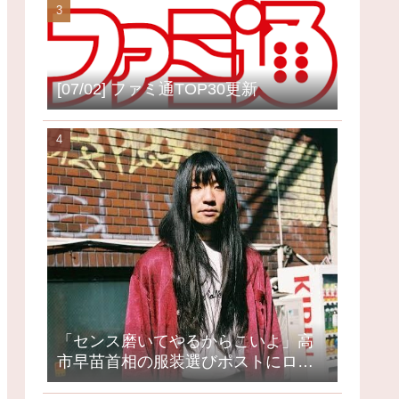
[07/02] ファミ通TOP30更新
「センス磨いてやるからこいよ」高
市早苗首相の服装選びポストにロッ
クミュージシャンが激怒、ネット大