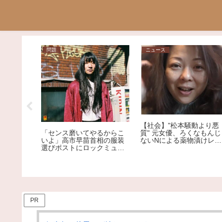
問題
ニュース
燃料を運
クローリ
？？
【社会】"松本騒動より悪
「センス磨いてやるからこ
質" 元女優、ろくなもんじ
いよ」高市早苗首相の服装
ないNによる薬物漬けレイ
選びポストにロックミュー
プ告発
ジシャンが激怒、ネット大
荒れ
PR