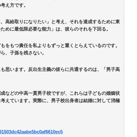
の考え方です。
に、高給取りになりたい」と考え、それを達成するために東
つために最低限必要な能力」は、彼らのそれを下回る。
どもをもつ責任を私よりもずっと重くとらえているのです。
がら、子孫を残さない。
にも思います。反出生主義の彼らに共通するのは、「男子高
開成などの中高一貫男子校ですが、これらは子どもの婚姻状
は考えています。実際に、男子校出身者は結婚に対して消極
be91503dc42aabe5bc0af6610ec5