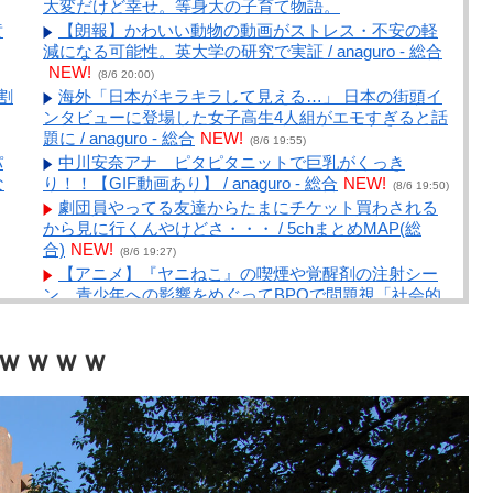
大変だけど幸せ。等身大の子育て物語。
黄
【朗報】かわいい動物の動画がストレス・不安の軽
減になる可能性。英大学の研究で実証 / anaguro - 総合
NEW!
(8/6 20:00)
割
海外「日本がキラキラして見える…」 日本の街頭イ
ンタビューに登場した女子高生4人組がエモすぎると話
題に / anaguro - 総合
NEW!
(8/6 19:55)
パ
中川安奈アナ ピタピタニットで巨乳がくっき
な
り！！【GIF動画あり】 / anaguro - 総合
NEW!
(8/6 19:50)
劇団員やってる友達からたまにチケット買わされる
から見に行くんやけどさ・・・ / 5chまとめMAP(総
合)
NEW!
(8/6 19:27)
【アニメ】『ヤニねこ』の喫煙や覚醒剤の注射シー
ン、青少年への影響をめぐってBPOで問題視「社会的
な問題になっている時に紛らわしいことをするな」 /
5chまとめMAP(総合)
NEW!
W
(8/6 19:17)
ｗｗｗｗ
劇団員やってる友達からたまにチケット買わされる
から見に行くんやけどさ・・・ / おまとめアンテナ
ｗ
NEW!
(8/6 19:00)
北朝鮮、弾道ミサイル発射 EEZ外に落下 / 5chまと
めMAP(総合)
NEW!
中
(8/6 18:15)
ン
ひろゆき氏「高市首相が熊本で避難所を視察したの
は3分だけ説」←見事にデマに引っかかる / 5chまとめ