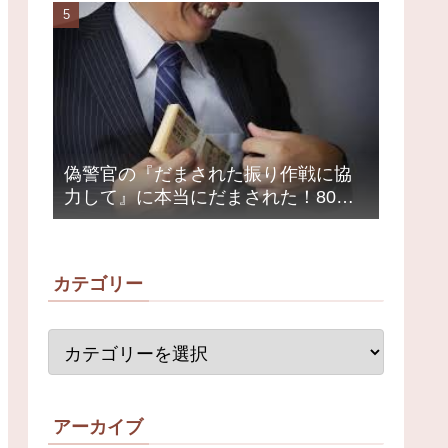
荒れ
偽警官の『だまされた振り作戦に協
力して』に本当にだまされた！80代
女性1200万円被害
カテゴリー
アーカイブ