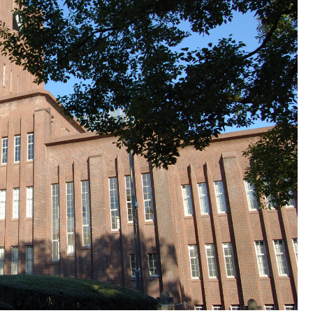
MAP(総合)
NEW!
て
(8/6 18:13)
と
【脱衣麻雀】「スーパーリアル麻雀 Venus
Returns」8月27日に発売決定！ / おまとめアンテナ
NEW!
ｗ
(8/6 17:35)
【芸能】錦鯉・渡辺隆「飲み代は収入のほぼ…」税
理士も仰天 / 5chまとめMAP(総合)
NEW!
(8/6 17:35)
ち
焼肉屋で頼むもの / おまとめアンテナ
NEW!
(8/6 16:26)
【競馬】アスコットにいる武豊騎手とルメール騎
ち
手 紹介文おかしくね？ / おまとめアンテナ
NEW!
(8/6
16:00)
極
【朗報】長野桃羽「嗣永桃子さんと道重さゆみさん
や
が理想のアイドル像」 / おまとめアンテナ
(8/6 13:38)
め
Powered by livedoor 相互RSS
ぎ
!
ｗ
族
ッ