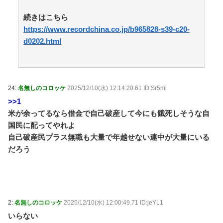
盗む 警察に「室外機が盗まれた」相談数件 / 5chまとめ
MAP(総合)
NEW!
(8/8 22:31)
続きはこちら
【悲報】自然界の弱者オスの生存戦略WWWWW / お
https://www.recordchina.co.jp/b965828-s39-c20-
まとめアンテナ
NEW!
(8/8 21:33)
d0202.html
【政治】夫・ひろゆきに西村ゆかが“離婚”を提示「ひ
ろゆき＆いずみ新党（仮）」の届け出を知らされず激怒
「信頼関係が保てない状態で夫婦を続けるのは無理」 /
おまとめアンテナ
NEW!
(8/8 21:05)
「うるさい」で消える？夏の風物詩“盆踊り”存続の危
24:
名無しのコロッケ
2025/12/10(水) 12:14:20.61 ID:Sr5mi
機 会場数は20年で半... / おまとめアンテナ
NEW!
(8/8
>>1
18:02)
米が余ってるなら借金で自己破産して今にも餓死しそうな自
【竹外交】米国は曖昧､韓国は冷ややか…習近平を激
怒させた高市発言に｢無言の支持｣を示した国の大胆な手
国民に配ってやれよ
法 / おまとめアンテナ
NEW!
(8/8 18:00)
自己破産民プラス無職も大量で年越せない連中が大量にいる
バス停で知り合った料理上手なご婦人から絶品手料理
だろう
をお裾分け。仲良くしていたが家に上がろうとするご婦
人が娘に放った『失礼すぎる一言』に絶句←手料理は美
味しかったのに性格クセ強すぎ / おまとめアンテナ
(8/8
15:13)
Powered by livedoor 相互RSS
2:
名無しのコロッケ
2025/12/10(水) 12:00:49.71 ID:jeYL1
いらない