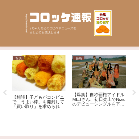
相談
芸能
ニ
【爆笑】自称覇権アイドル
道
【相談】子どもがコンビニ
逮
ME:Iさん、初日売上でNiziu
シ
で「うまい棒」を開封して
と
のデビューシングルを下回
用
「買い取り」を求められま
る大爆死ｗｗｗｗｗｗｗｗ
自
した。1本12円で、小さな
ｗｗｗｗｗｗｗｗｗｗｗ
犯
子どもがしたことです。ど
うしても「弁償」しなけれ
ばいけないのでしょう
か…？