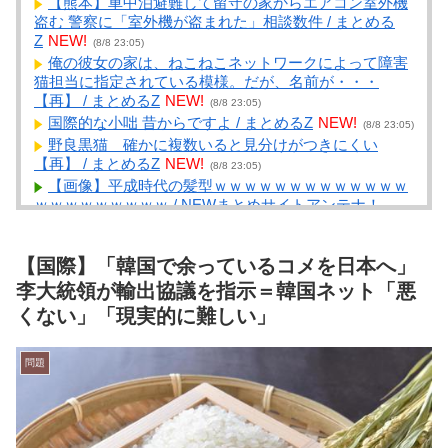
【熊本】車中泊避難して留守の家からエアコン室外機
盗む 警察に「室外機が盗まれた」相談数件 / まとめる
Z
NEW!
(8/8 23:05)
俺の彼女の家は、ねこねこネットワークによって障害
猫担当に指定されている模様。だが、名前が・・・
【再】 / まとめるZ
NEW!
(8/8 23:05)
国際的な小咄 昔からですよ / まとめるZ
NEW!
(8/8 23:05)
野良黒猫 確かに複数いると見分けがつきにくい
【再】 / まとめるZ
NEW!
(8/8 23:05)
【画像】平成時代の髪型ｗｗｗｗｗｗｗｗｗｗｗｗｗ
ｗｗｗｗｗｗｗｗｗ / NEWまとめサイトアンテナ！
NEW!
(8/8 23:00)
【悲報】20歳男性「年金？払わんでええやろw」→事
【国際】「韓国で余っているコメを日本へ」
故で手足切断、障害年金一生貰えないと知り泣く / NEW
まとめサイトアンテナ！
NEW!
李大統領が輸出協議を指示＝韓国ネット「悪
(8/8 23:00)
【衝撃】名作『鬼滅の刃』凄い事に気付いたｗｗｗｗ
くない」「現実的に難しい」
「上弦の鬼」を単独撃破したのが「時透無一郎」と「我
妻善逸」の二人の模様…もしかしてこの二人は… / NEW
まとめサイトアンテナ！
NEW!
問題
(8/8 23:00)
【公園でも行けよ】ジムのランニングマシーン占拠し
てずっと歩いてる男の正体 / NEWまとめサイトアンテ
ナ！
NEW!
(8/8 23:00)
経済紙「旅行しなくなった日本人。その原因