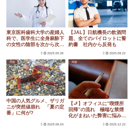
東京医科歯科大学の産婦人
【JAL】日航機長の飲酒問
科で、医学生に全身麻酔下
題、全てのパイロットに誓
の女性の陰部を次から次へ
約書 社内から反発も
と触らせたと卒業生が実名
2025.05.30
2025.09.22
告発
問題
問題
中国の人気グルメ、ザリガ
【🚬】オフィスに“喫煙所
ニが突然値崩れ 「夏の定
回帰”の流れ 極端な禁煙
番」に何が?
化がまねいた弊害に悩み…
「分煙が福利厚生の一環
2025.06.03
2025.12.22
に」