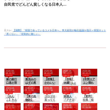
自民党でどんどん貧しくなる日本人…
元スレ:
【国際】「韓国で余っているコメを日本へ」李大統領が輸出協議を指示＝韓国ネット
「悪くない」「現実的に難しい」
2026-08-
2026-08-
2026-08-
2026-08-
2026-08-
08 22:50
08 22:40
08 22:40
08 22:27
08 22:21
NEW
NEW
NEW
NEW
NEW
嫁の銀行
激混みの
【朗報】
【朗報】
1年間エア
口座が突
はずの東
かわいい
56歳“ミッ
コン壊れ
如凍結さ
京駅で鍵
動物の動
チー”及川
た車ｖｓ1
2026-08-
2026-08-
2026-08-
2026-08-
2026-08-
れて三菱
が空いて
画がスト
光博、再
年間マニ
08 22:06
08 22:06
08 22:06
08 22:03
08 21:33
NEW
NEW
NEW
NEW
NEW
UFJ銀行
いるコイ
レス・不
婚と妻の
ュアル車
に問い合
【あん
ンロッカ
【夏の風
安の軽減
ゴロゴロ
妊娠を発
韓国人
【驚愕】
わせ、
こ】キル
ーが散
物詩】
になる可
言ってて
表‼ その
「アナロ
社長「役
「説明で
夫は天界
見、「ラ
「うるさ
能性。英
それが途
お相手と
グの国日
立たずの
2026-08-
2026-08-
2026-08-
2026-08-
1970-01-
きない」
の代理戦
ッキー」
い」で消
大学の研
絶える
は？
本で高級
中年社員
08 21:31
08 21:27
08 21:17
08 20:45
01 00:00
NEW
NEW
NEW
と言われ
争に巻き
と思って
える?“盆
究で実証
（眠りに
車を買う
解雇した