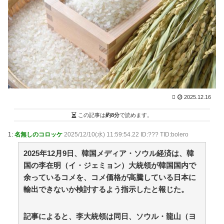
は・・・」→ネット民、総ツッコミで“真の原因”を突き
付ける / NEWまとめサイトアンテナ！
NEW!
(8/8 23:00)
【議論】「宇宙の謎」と「死後の世界」って結局どこ
かで繋がってるよな？ / VIP・ネタ・オールジャンル –
New World Antenna
NEW!
(8/8 22:27)
強豪校のベンチ外選手が無理やりダンス？SNSで炎上
する野球部イジメ疑惑の真相と現場取材で見えたリアル
な実態 / 2chまとめアンテナ！
NEW!
(8/8 22:14)
【画像】坂口杏里、逃走して便器にこびりついた????
カスまで晒されるwww / 2chまとめアンテナ！
NEW!
2025.12.16
(8/8
22:14)
この記事は
約8分
で読めます。
【画像】まんさん「オフ会に知らん人おったんやけ
ど」 / 2chまとめアンテナ！
NEW!
(8/8 22:14)
1:
名無しのコロッケ
2025/12/10(水) 11:59:54.22 ID:??? TID:bolero
無職ゲーマーだけど、おまえらワイをどう思う？ / 2ch
まとめアンテナ！
NEW!
(8/8 22:14)
2025年12月9日、韓国メディア・ソウル経済は、韓
36歳の彼女と結婚したいのに、家族が猛反対。家族か
国の李在明（イ・ジェミョン）大統領が韓国国内で
ら信じられない言葉が飛び出した… 他 / 2chnaviヘッド
余っているコメを、コメ価格が高騰している日本に
ライン
(12/24 07:00)
輸出できないか検討するよう指示したと報じた。
Powered by livedoor 相互RSS
記事によると、李大統領は同日、ソウル・龍山（ヨ
【マンガ】バラシ屋トシヤの漫画セレクション