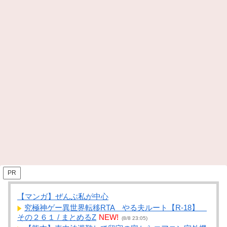
PR
【マンガ】ぜんぶ私が中心
究極神ゲー異世界転移RTA やる夫ルート【R-18】
その２６１ / まとめるZ
NEW!
(8/8 23:05)