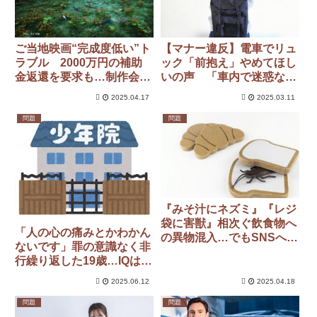
ご当地映画“完成度低い”ト
【マナー違反】電車でリュ
ラブル 2000万円の補助
ック「前抱え」やめてほし
金返還を要求も…制作会社
いの声 「車内で迷惑な荷
側は拒否
物の持ち方」
2025.04.17
2025.03.11
問題
問題
『みそ汁にネズミ』『レジ
袋に害獣』相次ぐ飲食物へ
「人の心の痛みとかわかん
の異物混入…でもSNSへの
ないです」罪の意識なく非
投稿は要注意！
行繰り返した19歳…IQは
71
2025.06.12
2025.04.18
問題
問題