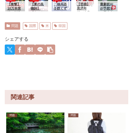
て警察に
込まれる
【衝撃】
中を確認
踊り”存続
【夏の風
つく）瞬
「核兵器
と葬儀屋
【芸能】
ら若手も
最新鋭AI
相談しに
ようで
10万本突
してみる
の危機
物詩】
間(;´Д｀)ﾊ
を鉄くず
さんみた
黒沢年
みんな辞
が予想す
いく
す 第４
破は伊達
と……
会場数は
「うるさ
ｧﾊｧ【再】
にしよ
いになり
雄、冷房
めてしま
る日本人
と……
話
じゃな
20年で半
い」で消
う」韓国
ます」
の効かな
った…」
メジャー
い!Switch
減 騒音
える?“盆
人被爆
いクラシ
リーガー
2版のライ
対策で“サ
踊り”存続
者、国際
ックカー
達の2026
問題
国際
米
韓国
バル、ま
イレント
の危機
連帯を呼
に私見
年の打撃
さかの
盆ダン
会場数は
びかけ
「窓を開
成績
Switch版
ス”も
20年で半
原水協世
けて首に
wywywy
シェアする
だったw
減 騒音
界大会
タオル…
wwywyw
対策で“サ
カッコい
ywywywy
イレント
いです
wywyww
盆ダン
か？！」
y
ス”も
関連記事
問題
問題