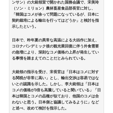
ンサン）の大統領室で開かれた国務会議で、宋美玲
【ｗ】長年育てやっと蕾がつき楽しみにしてたら動物
（ソン・ミリョン）農林畜産食品部長官に対し、
の死肉に擬態（外観・腐肉臭）する花が！ / anaguro - 総
合
NEW!
「韓国はコメが余って問題になっているが、日本に
(8/8 23:10)
【韓日共同調査】「日本に良い印象」の韓国人
契約栽培による輸出を行ってはどうか」と検討を指
54.3％ 13年以降で最高に 日本人の韓国好感度は
示したという。
35.3％ / anaguro - 総合
NEW!
(8/8 23:05)
「日本は危険だ」と吹聴したのを真に受けた中国人旅
行客、だが代替旅行先が日本ほど安全ではなかった結
日本で、昨年夏の異常な高温による大凶作に加え、
果…… / anaguro - 総合
NEW!
(8/8 23:00)
コロナパンデミック後の観光業回復に伴う外食需要
【驚愕】コレが周来友の正体です。外国人の強制送還
の急増により、深刻なコメ価格の上昇が発生してい
の裏話を聞いて鳥肌が立ちました… / 5chまとめMAP(総
る事情を踏まえてのことだとみられている。
合)
NEW!
(8/8 22:49)
【画像】セブンイレブンのバイト「AIにちいかわの画
像を食わせてっと………できた！」 / 5chまとめMAP(総
大統領の指示を受け、宋長官は「日本はコメに対す
合)
NEW!
(8/8 22:47)
る関税が非常に高い」とし、輸出交渉は容易ではな
【悲報】クラシックオーケストラ、ゲーム音楽をやら
いとの認識を示した。しかし、李大統領は「日本は
ないとガラガラになり終わる / 5chまとめMAP(総
合)
NEW!
コメの価格が3倍も高騰していると聞いている」「日
(8/8 22:43)
佐藤二朗、妻とのハグを報告「文〇砲より遥かに威力
本は韓国とコメの品種が似ており、他国のコメは合
は弱いが、僕のノロケ砲をお見舞いする」 / 5chまとめ
わないと思う。日本側と協議してみるように」など
MAP(総合)
NEW!
(8/8 22:37)
と述べ、改めて検討を指示した。
【熊本】車中泊避難して留守の家からエアコン室外機