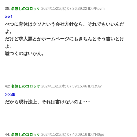
5chまとめMAP(総合)
NEW!
(8/6 03:29)
【台湾】 頼総統、台日の最大の脅威は「中国の威圧的
38:
名無しのコロッケ
2024/11/21(木) 07:36:39.22 ID:PKovm
行動」 団結訴え / 5chまとめMAP(総合)
NEW!
(8/6 03:23)
>>1
【原神】星拡散PTはどんなキャラになりそう？ / おま
べつに育休はクソという会社方針なら、それでもいいんだ
とめアンテナ
NEW!
(8/6 02:00)
よ。
高校の時、兄貴が伯母に首を絞められて殺されそうに
だけど求人票とかホームページにもきちんとそう書いとけ
なった。理由はじいちゃん家の裏山を貰えなかったから
/ おまとめアンテナ
NEW!
よ。
(8/6 00:29)
ご近所の可愛くていい子だったAちゃんが、突然金
嘘つくのはいかん。
髪・露出で帰省→家庭内で大騒動の後、半年後にひっそ
りお葬式があった衝撃 / おまとめアンテナ
(8/5 21:17)
【テニスをしないテニプリ】王子様と恋に落ちる？イ
ブラヒム！ / おまとめアンテナ
(8/5 19:09)
【心霊・幽霊】今現在進行中なんだが助けろ / おまと
42:
名無しのコロッケ
2024/11/21(木) 07:39:15.46 ID:1tf8w
めアンテナ
(8/5 19:00)
>>38
Powered by livedoor 相互RSS
だから現行法上、それは書けないのよ･･･
44:
名無しのコロッケ
2024/11/21(木) 07:40:09.16 ID:YH0ge