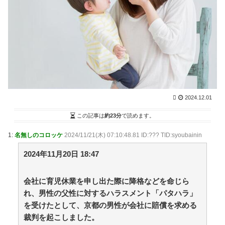
04:00)
サルゲッチュ、クラッシュバンディクー、ドンキーコ
ングみたいなゲーム / NEWまとめサイトアンテナ！
NEW!
(8/6 03:57)
大気圏に突入するワイ「あぢいいいいいいいいいいい
いいいいいいい！！！！」 / VIP・ネタ・オールジャン
ル – New World Antenna
NEW!
(8/6 03:27)
【プロ野球】今年のドラフトの目玉が動く！最速152
キロの超大型二刀流・菰田の進路表明に大興奮 / 2chま
とめアンテナ！
2024.12.01
(8/5 22:48)
【動画】アメリカ人「これは親子のスキンシップを超
この記事は
約23分
で読めます。
えている…」←1.2万いいね / 2chまとめアンテナ！
(8/5
22:48)
1:
名無しのコロッケ
2024/11/21(木) 07:10:48.81 ID:??? TID:syoubainin
【プロ野球】昭和の江川から令和の佐々木まで！時代
を駆け抜けた歴代怪物の最強議論を徹底比較 / 2chまと
2024年11月20日 18:47
めアンテナ！
(8/5 22:48)
大谷翔平、カブス・今永から第25号先頭打者ホームラ
ン！！！！！！！！！！！！ / 2chまとめアンテナ！
(8/5
会社に育児休業を申し出た際に降格などを命じら
22:48)
れ、男性の父性に対するハラスメント「パタハラ」
36歳の彼女と結婚したいのに、家族が猛反対。家族か
を受けたとして、京都の男性が会社に賠償を求める
ら信じられない言葉が飛び出した… 他 / 2chnaviヘッド
ライン
裁判を起こしました。
(12/24 07:00)