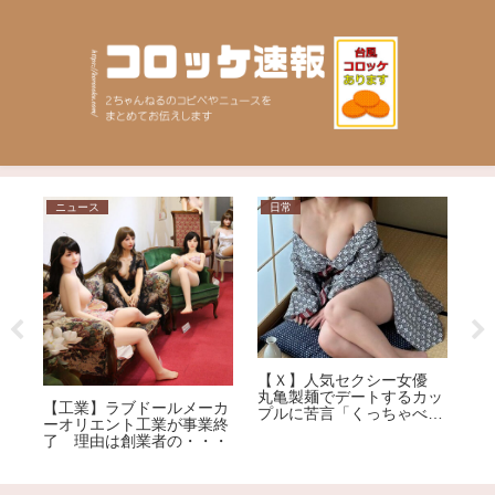
ニュース
日常
相
【
草
抜
力
【Ｘ】人気セクシー女優
丸亀製麺でデートするカッ
【工業】ラブドールメーカ
プルに苦言「くっちゃべる
ーオリエント工業が事業終
ための店じゃないんだよ」
了 理由は創業者の・・・