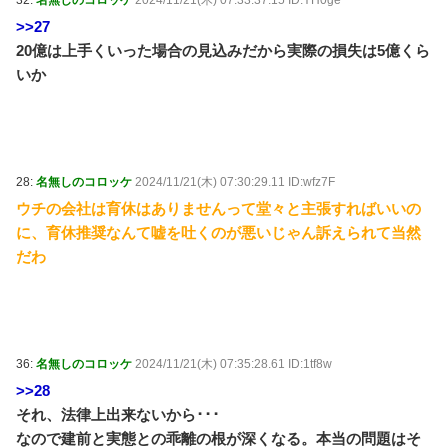
32:
名無しのコロッケ
2024/11/21(木) 07:33:37.15 ID:YH0ge
>>27
20億は上手くいった場合の見込みだから実際の損失は5億くら
いか
28:
名無しのコロッケ
2024/11/21(木) 07:30:29.11 ID:wfz7F
ウチの会社は育休はありませんって堂々と主張すればいいの
に、育休推奨なんて嘘を吐くのが悪いじゃん訴えられて当然
だわ
36:
名無しのコロッケ
2024/11/21(木) 07:35:28.61 ID:1tf8w
>>28
それ、法律上出来ないから･･･
なので建前と実態との乖離の根が深くなる。本当の問題はそ