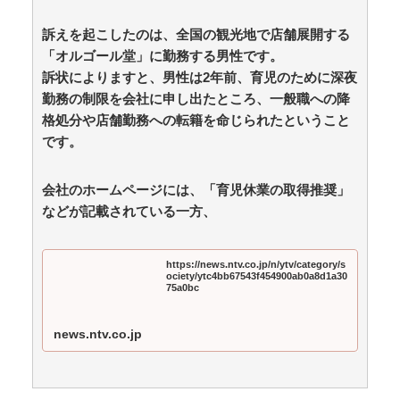
Powered by livedoor 相互RSS
訴えを起こしたのは、全国の観光地で店舗展開する
「オルゴール堂」に勤務する男性です。
ぜんぶ私が中心、そう思った瞬間から歪み出す
訴状によりますと、男性は2年前、育児のために深夜
「自衛隊の輸送機はエアコンを運ぶためのものじゃな
勤務の制限を会社に申し出たところ、一般職への降
い」と救援活動に文句を付けた左派、だが次々とファク
トを提示されてしまい…… / anaguro - 総合
NEW!
格処分や店舗勤務への転籍を命じられたということ
(8/6
04:10)
です。
中国「大洪水！」中国ダム「崩壊（動画」三峡ダム
「被災者1億人危機」日本「三峡ﾀﾞﾑ決壊地図！」中国
「はい（震え声」台風13号「中国直撃（猛烈な勢力で豪
会社のホームページには、「育児休業の取得推奨」
雨予測」→ / anaguro - 総合
NEW!
(8/6 04:05)
などが記載されている一方、
韓国国会、サッカー前代表監督を追及「なぜ負けたの
か」 / anaguro - 総合
NEW!
(8/6 04:00)
「ドカ食いダイスキ！もちづきさん」TVアニメ化 /
https://news.ntv.co.jp/n/ytv/category/s
5chまとめMAP(総合)
NEW!
ociety/ytc4bb67543f454900ab0a8d1a30
(8/6 03:51)
75a0bc
韓国人「猛暑の中頑張る日本のエアコン設置業者さん
は凄いです」 / 5chまとめMAP(総合)
NEW!
(8/6 03:47)
【食料品消費税減税】政府が基本方針決定 来年4月か
news.ntv.co.jp
ら2年間1％に8月5日 / 5chまとめMAP(総合)
NEW!
(8/6
03:33)
【画像】ワイ無職、スーツ着て大手町丸の内を徘徊 /