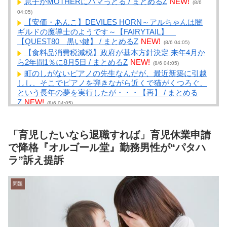
息子がMOTHERにハマっとる / まとめるZ
NEW!
(8/6
04:05)
【安価・あんこ】DEVILES HORN～アルちゃんは闇
ギルドの魔導士のようです～【FAIRYTAIL】
【QUEST80 黒い鍵】 / まとめるZ
NEW!
(8/6 04:05)
【食料品消費税減税】政府が基本方針決定 来年4月か
ら2年間1％に8月5日 / まとめるZ
NEW!
(8/6 04:05)
町のしがないピアノの先生なんだが、最近新築に引越
しし、そこでピアノを弾きながら近くで猫がくつろぐ、
という長年の夢を実行したが・・・【再】 / まとめる
Z
NEW!
(8/6 04:05)
今日ガストで胸糞悪いことがあった→…カップルとバ
トルしてあわや警察沙汰だったんだがどっちが悪い？ /
NEWまとめサイトアンテナ！
NEW!
「育児したいなら退職すれば」育児休業申請
(8/6 04:00)
【画像】仙台育英のマネージャー
で降格『オルゴール堂』勤務男性が“パタハ
wwwwwwwwwwwwwwwwwww / NEWまとめサイトアン
ラ”訴え提訴
テナ！
NEW!
(8/6 04:00)
【衝撃画像】絶対にヒグマに襲われない「最強の
家」、凄すぎるｗｗｗｗこれは…ヤバすぎる… / NEWま
問題
とめサイトアンテナ！
NEW!
(8/6 04:00)
【かっけぇ…】あのまとめ管理人が“世の中お金じゃな
い”に共感‥‥「お金で忖度ばかりする寂しい人間にはな
らないで」 / NEWまとめサイトアンテナ！
NEW!
(8/6