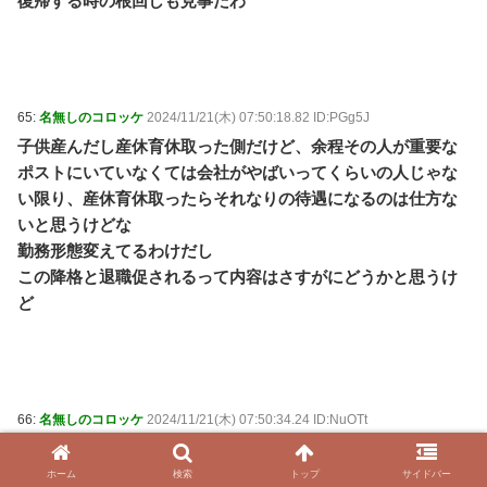
復帰する時の根回しも見事だわ
65:
名無しのコロッケ
2024/11/21(木) 07:50:18.82 ID:PGg5J
子供産んだし産休育休取った側だけど、余程その人が重要な
ポストにいていなくては会社がやばいってくらいの人じゃな
い限り、産休育休取ったらそれなりの待遇になるのは仕方な
いと思うけどな
勤務形態変えてるわけだし
この降格と退職促されるって内容はさすがにどうかと思うけ
ど
66:
名無しのコロッケ
2024/11/21(木) 07:50:34.24 ID:NuOTt
まぁもうちょい話し合うべきだったとは思うが…
余裕のある企業ばかりじゃないからねぇ
ホーム
検索
トップ
サイドバー