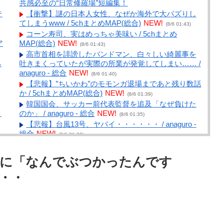
共感必至の“日常修羅場”短編集！
テ
【衝撃】謎の日本人女性、なぜか海外で大バズりし
てしまうwww / 5chまとめMAP(総合)
NEW!
(8/6 01:43)
コーン寿司、実はめっちゃ美味い / 5chまとめ
ア
MAP(総合)
NEW!
(8/6 01:43)
高市首相を誹謗したバンドマン、白々しい綺麗事を
る
吐きまくっていたが実際の所業が発覚してしまい…… /
anaguro - 総合
NEW!
(8/6 01:40)
【悲報】”ちいかわ”のモモンガ退場まであと残り数話
か / 5chまとめMAP(総合)
NEW!
(8/6 01:39)
韓国国会、サッカー前代表監督を追及「なぜ負けた
ｗ
のか」 / anaguro - 総合
NEW!
(8/6 01:35)
【悲報】台風13号、ヤバイ・・・・・・ / anaguro -
総合
NEW!
(8/6 01:30)
て
【国際】「日本を必ず後悔させる」北朝鮮金総書記
ジ
の妹・金与正氏 海自のミサイル実射実験に「日本の
』に「なんでぶつかったんです
軍事大国化黙認しない」 / 5chまとめMAP(総合)
NEW!
気
・・
(8/6 01:21)
韓国人「韓国が熊本地震で飲料水1万本送ったら日本
安
人は韓国産の水は〇〇だと言いました」 / 5chまとめ
MAP(総合)
NEW!
(8/6 01:05)
記
ご近所の可愛くていい子だったAちゃんが、突然金