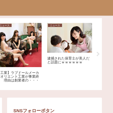
ニュース
ニュース
ニュース
【福岡】
逮捕された保育士が美人だ
を渡って
と話題にｗｗｗｗｗｗ
ョンを鳴
車を殴り
称アメリ
【工業】ラブドールメーカ
逮捕
ーオリエント工業が事業終
了 理由は創業者の・・・
SNSフォローボタン