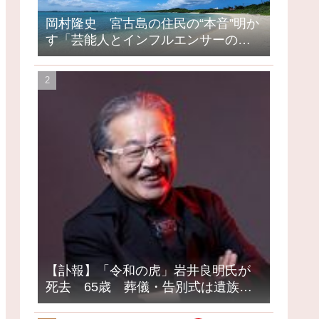
岡村隆史 宮古島の住民の“本音”明か
す「芸能人とインフルエンサーの島
になってしまったって」
【訃報】「令和の虎」岩井良明氏が
死去 65歳 葬儀・告別式は遺族の
意向で密葬