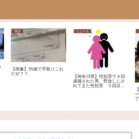
相談
ニュース
論
【画像】35歳で手取りこれ
だぜ？？
【神奈川県】性犯罪で４回
逮捕された男、野放しにさ
れてまた性犯罪 ５回目の
逮捕