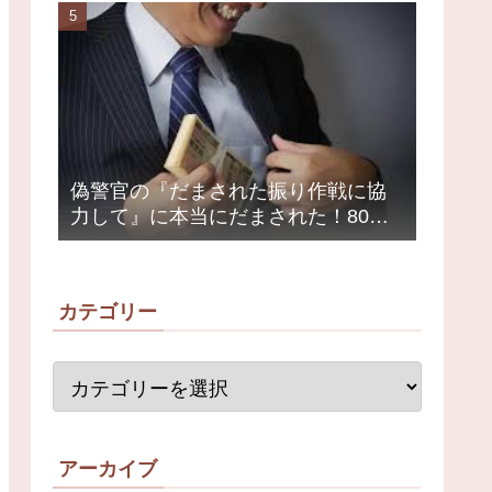
荒れ
偽警官の『だまされた振り作戦に協
力して』に本当にだまされた！80代
女性1200万円被害
カテゴリー
アーカイブ