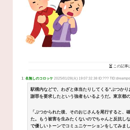
の妹・金与正氏 海自のミサイル実射実験に「日本
軍事大国化黙認しない」 / まとめるZ
NEW!
(8/6 01:05)
猫って自分でかわいいってわかってると思わない
【再】 / まとめるZ
NEW!
(8/6 01:05)
【あんこ】バーニィは第1小隊のフォワードのよう
す【機動警察パトレイバー】 第56話 頭の痛い話です
あ / まとめるZ
NEW!
(8/6 01:05)
【プロ野球】今年のドラフトの目玉が動く！最速15
キロの超大型二刀流・菰田の進路表明に大興奮 / 2ch
とめアンテナ！
NEW!
(8/5 22:48)
【動画】アメリカ人「これは親子のスキンシップ
超えている…」←1.2万いいね / 2chまとめアンテナ！
この記事
NEW!
(8/5 22:48)
【プロ野球】昭和の江川から令和の佐々木まで！
1:
名無しのコロッケ
2025/01/28(火) 19:07:32.38 ID:??? TID:dreampo
代を駆け抜けた歴代怪物の最強議論を徹底比較 / 2ch
とめアンテナ！
NEW!
駅構内などで、わざと体当たりしてくる“ぶつかり
(8/5 22:48)
大谷翔平、カブス・今永から第25号先頭打者ホー
謝罪を要求したという強者もいるようだ。東京都の
ラン！！！！！！！！！！！！ / 2chまとめアンテナ
NEW!
(8/5 22:48)
36歳の彼女と結婚したいのに、家族が猛反対。家
「ぶつかられた後、そのおじさんを尾行すると、
から信じられない言葉が飛び出した… 他 / 2chnaviヘ
た。もう被害を生みたくないのでちゃんと反抗し
ドライン
(12/24 07:00)
で優しいトーンでコミュニケーションをしてみま