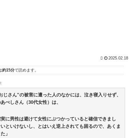
の
髪・露出で帰省→家庭内で大騒動の後、半年後にひっ
そりお葬式があった衝撃 / おまとめアンテナ
NEW!
(8/5
？
21:17)
【テニスをしないテニプリ】王子様と恋に落ちる？
イブラヒム！ / おまとめアンテナ
で
(8/5 19:09)
な
【心霊・幽霊】今現在進行中なんだが助けろ / おま
とめアンテナ
(8/5 19:00)
2
【速報】PL学園野球部が休部して今年で10年目、PL
ま
学園の全生徒数は35人 / おまとめアンテナ
(8/5 17:16)
浦和レッズがMLSロサンゼルス・ギャラクシーのDF
2025.02.18
を
山根視来を獲得へ 曺貴裁監督の湘南時代の教え子 /
おまとめアンテナ
(8/5 16:54)
は
約15分
で読めます。
Powered by livedoor 相互RSS
時
t
ま
おじさん”の被害に遭った人のなかには、泣き寝入りせず、
ム
あべしさん（30代女性）は、
！
族
確実に男性は避けて女性にぶつかっていると確信できまし
ッ
ないといけないし、とはいえ逆上されても困るので、あくま
した」