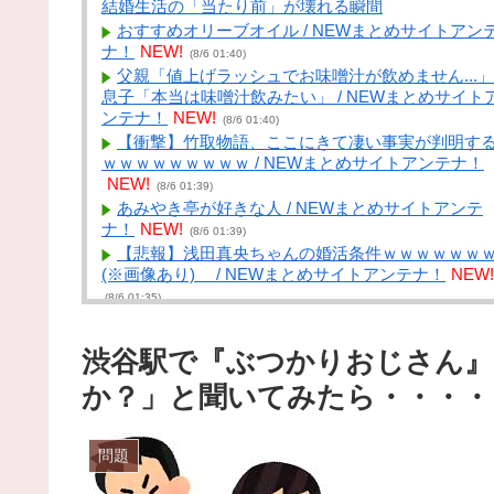
結婚生活の「当たり前」が壊れる瞬間
おすすめオリーブオイル / NEWまとめサイトアン
ナ！
NEW!
(8/6 01:40)
父親「値上げラッシュでお味噌汁が飲めません...」
息子「本当は味噌汁飲みたい」 / NEWまとめサイト
ンテナ！
NEW!
(8/6 01:40)
【衝撃】竹取物語、ここにきて凄い事実が判明す
ｗｗｗｗｗｗｗｗｗ / NEWまとめサイトアンテナ！
NEW!
(8/6 01:39)
あみやき亭が好きな人 / NEWまとめサイトアンテ
ナ！
NEW!
(8/6 01:39)
【悲報】浅田真央ちゃんの婚活条件ｗｗｗｗｗｗ
(※画像あり) / NEWまとめサイトアンテナ！
NEW!
(8/6 01:35)
ウォシュレットって母親から「汚い」って言われ
人生で一度も使ってなかった… / VIP・ネタ・オール
渋谷駅で『ぶつかりおじさん
ャンル – New World Antenna
NEW!
(8/6 01:27)
宿題の進み確認したりがなければ夏休みもう少し
か？」と聞いてみたら・・・・
楽でいられるのになぁ / まとめるZ
NEW!
(8/6 01:05)
【R-18】やる夫のハーレム大王国【即興・たまに
価】 第４３８話 / まとめるZ
NEW!
問題
(8/6 01:05)
【国際】「日本を必ず後悔させる」北朝鮮金総書