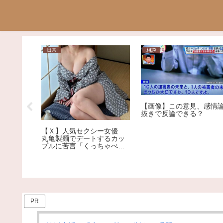
日常
相談
【画像】この意見、感情
抜きで反論できる？
コンビニ
開封して
められま
【Ｘ】人気セクシー女優
、小さな
丸亀製麺でデートするカッ
です。ど
プルに苦言「くっちゃべる
しなけれ
ための店じゃないんだよ」
ょう
PR