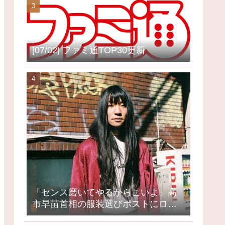
[07/02] ファミ通TOP30更新
「センス磨いてやるからこいよ」高
市早苗首相の服装選びポストにロッ
クミュージシャンが激怒、ネット大