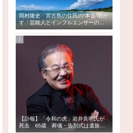
岡村隆史 宮古島の住民の“本音”明か
す「芸能人とインフルエンサーの島
になってしまったって」
【訃報】「令和の虎」岩井良明氏が
死去 65歳 葬儀・告別式は遺族の
意向で密葬