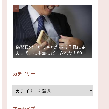
クミュージシャンが激怒、ネット大
荒れ
偽警官の『だまされた振り作戦に協
力して』に本当にだまされた！80代
女性1200万円被害
カテゴリー
アーカイブ