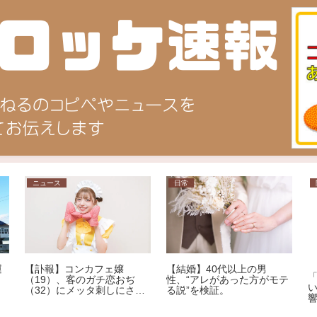
ニュース
日常
運
【訃報】コンカフェ嬢
【結婚】40代以上の男
リ
（19）、客のガチ恋おぢ
性、“アレがあった方がモテ
（32）にメッタ刺しにされ
る説”を検証。
死亡