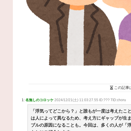
ナ！
NEW!
(8/9 05:44)
36歳の彼女と結婚したいのに、家族が猛反対。家
から信じられない言葉が飛び出した… 他 / 2chnaviヘ
ドライン
(12/24 07:00)
Powered by livedoor 相互RSS
この記事
1:
名無しのコロッケ
2024/12/21(土) 11:03:27.55 ID:??? TID:choru
「浮気ってどこから？」と誰もが一度は考えたこ
は人によって異なるため、考え方にギャップが生
ブルの原因になることも。今回は、多くの人が「