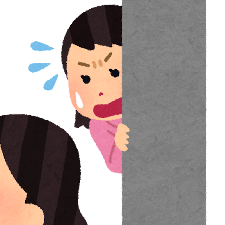
り
三大王道寿司「まぐろ」「サーモン」あとひとつ
は？ / おまとめアンテナ
NEW!
(8/9 06:26)
【悲報】大阪府、愛知県にGDPを抜かれ3位に転
自
落。維新と万博で潤ってるはずじゃ… / おまとめアン
は
テナ
NEW!
(8/9 03:23)
)
友人「子供の頃、誕生日とクリスマスとお年玉を一
ら
緒にされて本当に嫌だった！」と毎年愚痴ってたの
と
に……結婚式と入籍を誕生日と同じ日に決定！←い
や、毎年の愚痴は何だったんだよ！？ / おまとめアン
ルジ
テナ
NEW!
(8/9 03:19)
【同人ヱロゲ】勝つとヱロイベないけどわざと負け
体
るのもなあというのはヱロゲーによくあるジレンマ /
え
おまとめアンテナ
NEW!
(8/9 03:01)
おでこ封印！中村アン、“前髪あり”の新ヘアスタイル
炎
に「新鮮でたまらん」の声【画像】 / おまとめアンテ
リ
ナ
NEW!
(8/9 03:00)
Powered by livedoor 相互RSS
W