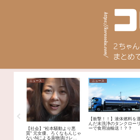
ニュース
ニュース
女の仕草
【衝撃！！】液体燃料を
の破壊力が
んだ未洗浄のタンクロー
ーで食用油輸送！？？
【社会】"松本騒動より悪
質" 元女優、ろくなもんじゃ
ないNによる薬物漬けレイ