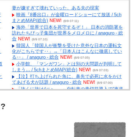
妻が嫌すぎて壊れていった、ある夫の現実
行
映画『8番出口』が金曜ロードショーにて放送 / 5ch
と
まとめMAP(総合)
NEW!
(8/9 07:11)
る
海外「世界で日本を死守するぞ！」 日本の消防署を
訪れたちびっ子集団が世界をメロメロに / anaguro - 総
合
NEW!
9
(8/9 07:10)
韓国人「韓国人が衝撃を受けた意外な日本の運転文
ま
化がこちらです‥」→「日本人はこんなに徹底してい
る‥」 / anaguro - 総合
NEW!
(8/9 07:05)
道
小学館、「マンガワン」とは別の大問題が判明して
しまう… / 5chまとめMAP(総合)
NEW!
(8/9 07:03)
と
【泣】打ち上げられた魚に、鼻先で必死に水をかけ
てあげる犬が話題 / anaguro - 総合
NEW!
(8/9 07:00)
「抜くに抜けない……」自転車の青切符導入で”車道
ン
ハミ出し”が急増中 / 5chまとめMAP(総合)
NEW!
(8/9
06:39)
?
0
【速報】ホ軍の村上宗隆、2試合連続の26号‼ / 5chま
せ
とめMAP(総合)
NEW!
(8/9 06:31)
!
【驚愕】小川淳也さん、演説で“自党の大失態”を漏ら
した結果→党からブチギレられるwwwww / 5chまとめ
や
MAP(総合)
NEW!
(8/9 06:27)