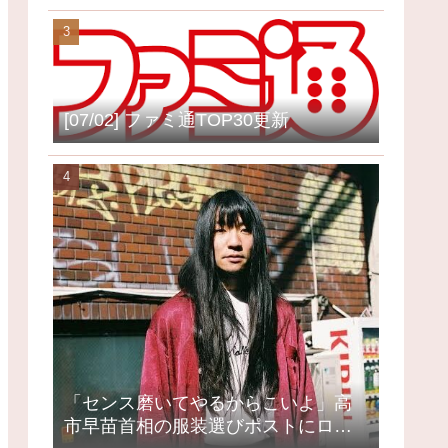
[07/02] ファミ通TOP30更新
「センス磨いてやるからこいよ」高
市早苗首相の服装選びポストにロッ