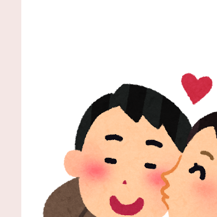
なぁ』というのが高校野球の良さ。ナイターが当た
前だとつまらない」 / NEWまとめサイトアンテナ！
NEW!
(8/9 07:00)
【熊本地震】頼みのイオンまさかの爆発…全国858
治体が防災協定、熊本地震事故に衝撃「不安ゼロで
ない」 / NEWまとめサイトアンテナ！
NEW!
(8/9 07:00
正面から昔同じ職場だった元上司が歩いてきたか
「お～！こんにちは！」って声かけたんや / NEWま
めサイトアンテナ！
NEW!
(8/9 07:00)
シカ「全部喰った」 祭り中止 / VIP・ネタ・オー
ャンル – New World Antenna
NEW!
(8/9 06:27)
黄金期を築く小久保ソフトバンクの次期監督は一
誰になるのか！圧倒的な強さを誇る王国の未来を考
てみた / 2chまとめアンテナ！
NEW!
(8/9 05:44)
強豪校のベンチ外選手が無理やりダンス？SNSで
上する野球部イジメ疑惑の真相と現場取材で見えた
アルな実態 / 2chまとめアンテナ！
NEW!
(8/9 05:44)
【画像】坂口杏里、逃走して便器にこびりつい
た????カスまで晒されるwww / 2chまとめアンテナ！
NEW!
(8/9 05:44)
【悲報】堀大輔さん、実は仮眠を取っていた
WWWWWWWWWWWWWWWWWWWWWWWWW
WWWWWWWWWWWWWWWW / 2chまとめアンテ