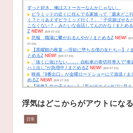
ずっと好き。俺はストーカーなんかじゃない。
ピラミッドの近くに住んでる家族って「週末どこ
く？とりあえずピラミッド行く？」「子供遊ばせる
こなくない？」みたいな会話してんのかな / まとめ
Z
NEW!
(8/9 07:03)
悲報 職場に鬱がおるんやが / まとめるZ
NEW!
(8/
07:03)
【黒曜館の夜宴 ―淫欲に堕ちる僕の女たち―】 / 
とめるZ
NEW!
(8/9 07:03)
「抜くに抜けない……」自転車の青切符導入で”車
ハミ出し”が急増中 / まとめるZ
NEW!
(8/9 07:03)
映画『8番出口』が金曜ロードショーにて放送 / ま
めるZ
NEW!
(8/9 07:03)
【画像】女の子とかいう『乳がデカイ=デブに見え
る』という欠陥構造wwwww / NEWまとめサイトア
テナ！
NEW!
(8/9 07:01)
浮気はどこからがアウトになる
「『貧乏人』だの書かれて悲しい気持ちです」 100
円の浴衣を楽しむ和装愛好家 涼やかな着こなしに寄
られた心ない声 / NEWまとめサイトアンテナ！
NEW
日常
(8/9 07:00)
【老害】明石家さんま「炎天下で『こいつら大変