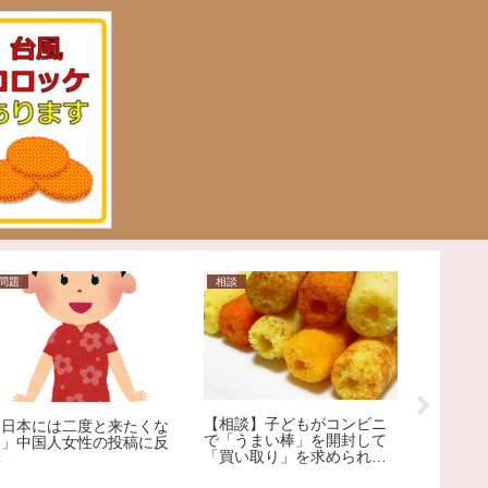
問題
相談
ニュース
「健康保
【相談】子どもがコンビニ
「日本には二度と来たくな
に廃止も
で「うまい棒」を開封して
い」中国人女性の投稿に反
証」に移
「買い取り」を求められま
響
ット大!
した。1本12円で、小さな
が解説