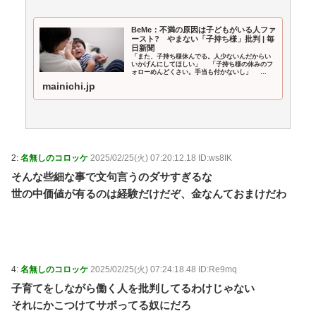
BeMe：不満の原因は子どもがいる人ファ
ースト? やまない「子持ち様」批判 | 毎
日新聞
「また、子持ち様休んでる。人少ないんだからい
いかげんにしてほしい」 「子持ち様の休みのフ
ォローめんどくさい。手当も付かないし」
SNS（ネット交流サービス）上で、子育てをしな
mainichi.jp
がら働く人を「子持ち様」とやゆして批判する投
稿が後を絶たない。
2:
名無しのコロッケ
2025/02/25(火) 07:20:12.18 ID:ws8IK
そんな些細な事で文句言うのダサすぎるな
世の中価値が有るのは経験だけだぞ、金なんておまけだわ
4:
名無しのコロッケ
2025/02/25(火) 07:24:18.48 ID:Re9mq
子育てをしながら働く人を批判してるわけじゃない
それにかこつけてサボってる奴にだろ