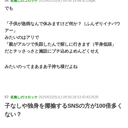
54:
名無しのコロッケ
2025/02/25(火) 09:50:14.66 ID:LegtK
でも
「子供が急病なんで休みますけど何か？（ふんぞりイナバウ
アー」
みたいのはアリで
「親がアルツで失踪したんで探しに行きます（平身低頭」
だとチッさっさと施設にブチ込めよめんどくせえ
みたいのってまあまあ子持ち様だよね
57:
名無しのコロッケ
2025/02/25(火) 09:56:28.53 ID:KCR2R
子なしや独身を揶揄するSNSの方が100倍多く
ない？