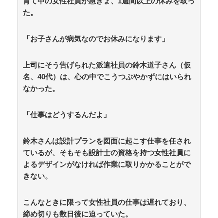
育て中の女性社員が急きょ、1週間以上の休みを取っ
04:21)
た。
【財務省】エース級の財務官僚・一松旬氏が“異例転
出”へ！？官邸幹部「協力的でなかったから」 / おまとめ
アンテナ
NEW!
(8/7 03:00)
「お子さんが病気なのでお休みになります」
浮気と緊急避妊薬を隠す元カノ！問い詰めると「記憶
がない」と逃げ、私を「モラハラ男」認定してキープ＆
おねだり三昧。浮気発覚後、我慢の限界で他の女性とス
上司にそう告げられた派遣社員の鈴木道子さん（仮
ピード婚した結果ｗｗｗｗｗ / おまとめアンテナ
NEW!
名、40代）は、心の中でこうつぶやかずにはいられ
(8/7 02:13)
なかった。
「お皿は綺麗だけど食べ方が汚い」焼き魚を食べた知
人の信じられない所作…両手で1本ずつ箸を持ち、骨や
手をしゃぶり、口から出した骨をテーブルに並べ
「仕事はどうするんだよ」
る・・・ / おまとめアンテナ
NEW!
(8/7 00:19)
【朗報】イギリス、タバコ販売禁止法案を可決
wwwwww / おまとめアンテナ
NEW!
鈴木さんは設計プランを図面に起こす仕事を任され
(8/7 00:12)
【IT/ネット】中国企業Zbtlink製ルーター20機種にバッ
ているが、そもそも設計士の資格を持つ女性社員に
クドア、外部から完全制御のおそれ / おまとめアンテナ
よるデザインがなければ作業に取りかかることがで
NEW!
(8/7 00:00)
きない。
Powered by livedoor 相互RSS
こんなときに限って女性社員の仕事は遅れており、
締め切りも数日後に迫っていた。