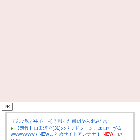
PR
ぜんぶ私が中心、そう思った瞬間から歪み出す
【朗報】山田涼介(31)のベッドシーン、エロすぎる
wwwwwww / NEWまとめサイトアンテナ！
NEW!
(8/7