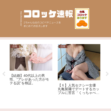
日常
日常
日
【結婚】40代以上の男
道
男
性、“アレがあった方がモ
シ
ラ
テる説”を検証。
用
が
【Ｘ】人気セクシー女優
自
丸亀製麺でデートするカッ
犯
プルに苦言「くっちゃべる
ための店じゃないんだよ」