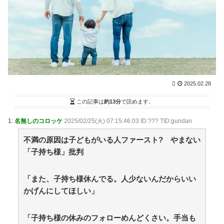
害されてる」と私見 「いくら税金を我々が払ってるん
だと」 / まとめるZ
NEW!
(8/7 04:05)
うちの猫、ほとんど鳴かないんだよな。 ○か月に一回
くらいかな【再】 / まとめるZ
NEW!
(8/7 04:05)
【画像】本田望結の妹、本田望結より実ってしまう /
2chまとめアンテナ！
(8/6 21:54)
【朗報】阪神の新外国人D.ガルシアさんOPS.966の
wRC+188wwwwwwwwwwwwwwwwwwwwwwwwwwww
2025.02.28
ww / 2chまとめアンテナ！
(8/6 21:54)
移民を過剰に問題視してる人ら一定数いるけどさ / 2ch
この記事は
約13分
で読めます。
まとめアンテナ！
(8/6 21:54)
【悲報】韓国サッカー 国際試合で審判買収(性接待)
1:
名無しのコロッケ
2025/02/25(火) 07:15:46.03 ID:??? TID:gundan
をしてた模様
wwwwwwwwwwwwwwwwwwwwwwwwwwwwwwwwww
不満の原因は子どもがいる人ファースト? やまない
wwwwwwwwwwwwwww / 2chまとめアンテナ！
(8/6 21:54)
「子持ち様」批判
36歳の彼女と結婚したいのに、家族が猛反対。家族か
ら信じられない言葉が飛び出した… 他 / 2chnaviヘッド
ライン
「また、子持ち様休んでる。人少ないんだからいい
(12/24 07:00)
かげんにしてほしい」
Powered by livedoor 相互RSS
「子持ち様の休みのフォローめんどくさい。手当も
ずっと好き。俺はストーカーなんかじゃない。