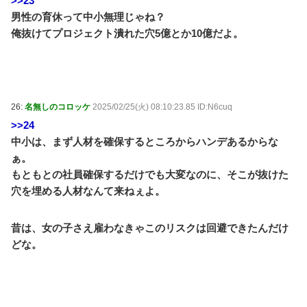
>>23
男性の育休って中小無理じゃね？
俺抜けてプロジェクト潰れた穴5億とか10億だよ。
26:
名無しのコロッケ
2025/02/25(火) 08:10:23.85 ID:N6cuq
>>24
中小は、まず人材を確保するところからハンデあるからな
ぁ。
もともとの社員確保するだけでも大変なのに、そこが抜けた
穴を埋める人材なんて来ねぇよ。
昔は、女の子さえ雇わなきゃこのリスクは回避できたんだけ
どな。