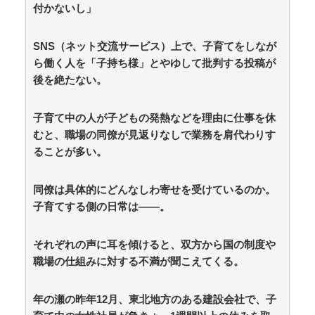
付かないし」
【朗報】ぐらんぶるのヒロイン、デレる / 5chまとめ
MAP(総合)
NEW!
(8/7 04:41)
【マジかよ】入社3ヶ月の新人が労基を連れて来て
SNS（ネット交流サービス）上で、子育てをしなが
「90連勤させられました」「労働基準法違反です」→俺
ら働く人を「子持ち様」とやゆして批判する投稿が
「彼は30連休中ですが?」 / 5chまとめMAP(総合)
NEW!
後を絶たない。
(8/7 04:41)
欧州「日本だけ反則だろ…」 世界の『日本びいき』に
ヨーロッパ全土から不満の声 / anaguro - 総合
NEW!
(8/7
子育て中の人が子どもの発熱などを理由に仕事を休
04:40)
むと、職場の同僚が見返りなしで業務を肩代わりす
「君たちが思ったことは分かる、言うな」と韓国のア
ることが多い。
ワビ丼を見た人々が騒然、盛り付けって大事だというこ
とがひと目で理解できてしまう…… / anaguro - 総合
NEW!
(8/7 04:35)
同僚は具体的にどんなしわ寄せを受けているのか。
韓国人「何故平和な江戸時代も日本人がチョンマゲを
子育てする側の日常は――。
していたのか、その驚くべき理由がこちらです」→「こ
れが当時の社会構造‥」 / anaguro - 総合
NEW!
(8/7 04:30)
【政治】れいわ新選組が「いのちの党」に党名変更 /
それぞれの声に耳を傾けると、双方から国の制度や
5chまとめMAP(総合)
NEW!
(8/7 04:27)
職場の仕組みに対する不満が聞こえてくる。
韓国人「日本のサッカー協会も性接待やってるんじゃ
ないですか？」 / 5chまとめMAP(総合)
NEW!
(8/7 04:21)
木村祐一の変貌ぶりに「渋くなりすぎ」「いつの間に
年の瀬の昨年12月、東北地方のある建設会社で、子
かイケおじに」の声 / 5chまとめMAP(総合)
NEW!
(8/7