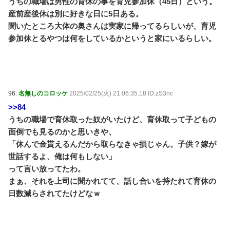
うちの職場は男性の育休の事を育児参加休（45日）という。
産前産後休は別に好きな日に5日ある。
聞いたところ大体の奥さんは実家に帰ってるらしいが、育児
参加休とるやつは何をしているかというと家にいるらしい。
96:
名無しのコロッケ
2025/02/25(火) 21:06:35.18 ID:zS3nc
>>84
うちの職場で育休取った奴がいたけど、育休取って子どもの
面倒でも見るのかと思いきや、
「休んで金貰えるんだから取らなきゃ損じゃん。子供？嫁が
世話するよ、俺は何もしない」
って言い放ってたわ。
まぁ、それを上司に聞かれてて、話し合いを持たれて育休の
日数減らされてたけどなｗ