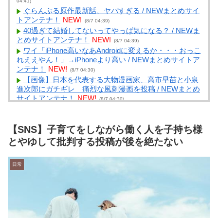
04:41)
ぐらんぶる原作最新話、ヤバすぎる / NEWまとめサイ
トアンテナ！
NEW!
(8/7 04:39)
40過ぎて結婚してないってやっぱ気になる？ / NEWま
とめサイトアンテナ！
NEW!
(8/7 04:39)
ワイ「iPhone高いなあAndroidに変えるか・・・おっこ
れええやん！」→iPhoneより高い / NEWまとめサイトア
ンテナ！
NEW!
(8/7 04:30)
【画像】日本を代表する大物漫画家、高市早苗と小泉
進次郎にガチギレ 痛烈な風刺漫画を投稿 / NEWまとめ
サイトアンテナ！
NEW!
(8/7 04:30)
情シス「不審メールのURLはクリックするなよ！」同
僚「ふむ、ではURLをコピーしてブラウザに貼り付け
て…っと」 / VIP・ネタ・オールジャンル – New World
【SNS】子育てをしながら働く人を子持ち様
Antenna
NEW!
(8/7 04:27)
とやゆして批判する投稿が後を絶たない
ゼット世代って今の14～30歳前後？ / まとめる
Z
NEW!
(8/7 04:05)
日常
お茶入れたりコピー取るだけの仕事したい窓際族とか
も憧れる / まとめるZ
NEW!
(8/7 04:05)
【｛あんこ｝やる夫達は異世界でのし上がりたいよう
です】 【第６５話：勝てばよかろうなのだぁ！！】 /
まとめるZ
NEW!
(8/7 04:05)
【芸能】愛煙家・岸谷蘭丸「喫煙者の権利がマジで侵