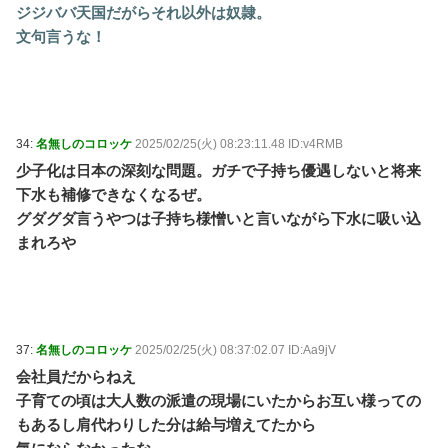
ジジババ天国だがらそれ以外は奴隷。
文句言うな！
34:
名無しのコロッケ
2025/02/25(火) 08:23:11.48 ID:v4RMB
少子化は日本の深刻な問題。ガチで子持ち優遇しないと将来
下水も補修できなくなるぜ。
グダグダ言うやつは子持ち様憎いと言いながら下水に吸い込
まれろや
37:
名無しのコロッケ
2025/02/25(火) 08:37:02.07 ID:Aa9jV
会社員だからねえ
子育ての頃は大人数の派遣の現場にいたからお互い様っての
もあるし肩代わりした分は給与増えてたから