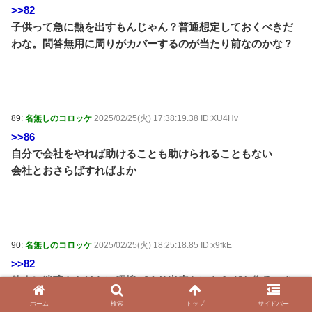
>>82
子供って急に熱を出すもんじゃん？普通想定しておくべきだ
わな。問答無用に周りがカバーするのが当たり前なのかな？
89:
名無しのコロッケ
2025/02/25(火) 17:38:19.38 ID:XU4Hv
>>86
自分で会社をやれば助けることも助けられることもない
会社とおさらばすればよか
90:
名無しのコロッケ
2025/02/25(火) 18:25:18.85 ID:x9fkE
>>82
他人に迷惑をかけない環境づくり出来ないならガキ作るべき
じゃない
ホーム
検索
トップ
サイドバー