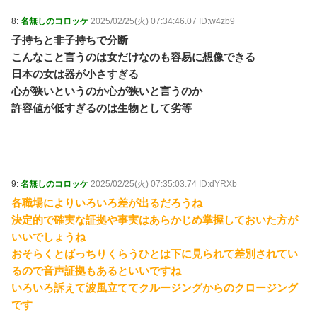
8:
名無しのコロッケ
2025/02/25(火) 07:34:46.07 ID:w4zb9
子持ちと非子持ちで分断
こんなこと言うのは女だけなのも容易に想像できる
日本の女は器が小さすぎる
心が狭いというのか心が狭いと言うのか
許容値が低すぎるのは生物として劣等
9:
名無しのコロッケ
2025/02/25(火) 07:35:03.74 ID:dYRXb
各職場によりいろいろ差が出るだろうね
決定的で確実な証拠や事実はあらかじめ掌握しておいた方が
いいでしょうね
おそらくとばっちりくらうひとは下に見られて差別されてい
るので音声証拠もあるといいですね
いろいろ訴えて波風立ててクルージングからのクロージング
です