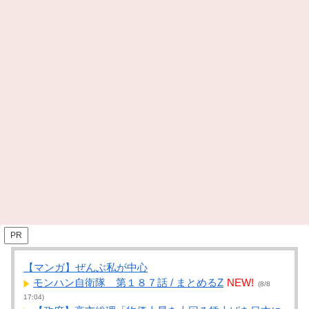
PR
【マンガ】ぜんぶ私が中心
モンハン自衛隊 第１８７話 / まとめるZ
NEW!
(8/8
17:04)