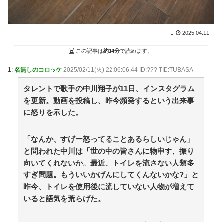
妻との生活が、夫をうつへ追い込んだ現実
2025.04.11
専門家を舐めきった某国国営メディア、「日本の反撃
能力が地域を不安定化させている」というストーリーで
この記事は
約14分
で読めます。
番組制作を進めようとするも…… / anaguro - 総合
NEW!
(8/8 17:10)
1:
名無しのコロッケ
2025/02/11(火) 22:06:06.44 ID:??? TID:TUBASA
【Money1】 韓国「信用赦免を何回やっても、何回や
っても」⇒ 257万人赦免したのに60万人がまた延滞者に
タレントで歌手の中川翔子が11日、インスタグラム
転落！ / anaguro - 総合
NEW!
(8/8 17:05)
を更新。動画を投稿し、昨今頻発するという出来事
登山家「山で迷ったらとりあえず登れ」登山家「沢を
に怒りを示した。
見つけて下山しろ」←これ結局どっちが正解なの？ /
5chまとめMAP(総合)
NEW!
(8/8 17:01)
【ｗ】物凄くカワイイ子猫の取っ組み合い！ / anaguro
「なんか、すげー怒ってることあるらしいじゃん」
- 総合
NEW!
(8/8 17:00)
と問われた中川は「世の中の皆さんに物申す、振り
【政府】高市総理「物価上昇を上回る賃上げを日本に
向いてくれないか。最近、トイレを流さない人類多
定着させる」 国家公務員月給3.51％増へ 人事院の勧告
を受け / 5chまとめMAP(総合)
NEW!
すぎ問題。もういいかげんにしてくんないかな?」と
(8/8 16:37)
【今はやってない】審判への性接待疑惑…韓国サッカ
昨今、トイレを使用後に流していない人物が増えて
ー協会が声明「現在は一切発生していない」 / 5chまと
いると語気を荒らげた。
めMAP(総合)
NEW!
(8/8 15:51)
アニメ業界「助けて！原作が枯渇してるの！」←いや