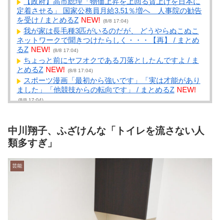
【政府】高市総理「物価上昇を上回る賃上げを日本に
定着させる」 国家公務員月給3.51％増へ 人事院の勧告
を受け / まとめるZ
NEW!
(8/8 17:04)
我が家は長毛種3匹がいるのだが、 どうやらぬこぬこ
ネットワークで聞きつけたらしく・・・【再】 / まとめ
るZ
NEW!
(8/8 17:04)
ちょっと前にヤフオクである刀落としたんですよ / ま
とめるZ
NEW!
(8/8 17:04)
スポーツ漫画「最初から強いです」「実は才能があり
ました」「他競技からの転向です」 / まとめるZ
NEW!
(8/8 17:04)
子どもを産んだら1人2000万円かかると言われてお
り、仕事もセーブすると老後資金が貯められない…一
方、子育てしていない人は潤沢な資金で悠々老後だと歪
中川翔子、ふざけんな「トイレを流さない人
ん... / NEWまとめサイトアンテナ！
NEW!
(8/8 16:40)
類多すぎ」
スポーツ漫画「最初から強いです」「実は才能があり
ました」「他競技からの転向です」 / NEWまとめサイト
芸能
アンテナ！
NEW!
(8/8 16:39)
【大惨事】解雇された腹いせに、ドリンクレシピを公
開したスタバ元従業員 「ゴミ扱いするからこうなるｗ
ｗｗｗｗｗ」⇒！ / NEWまとめサイトアンテナ！
NEW!
(8/8 16:35)
1Kアパート家賃が10万円以上する時代、年金14万円前