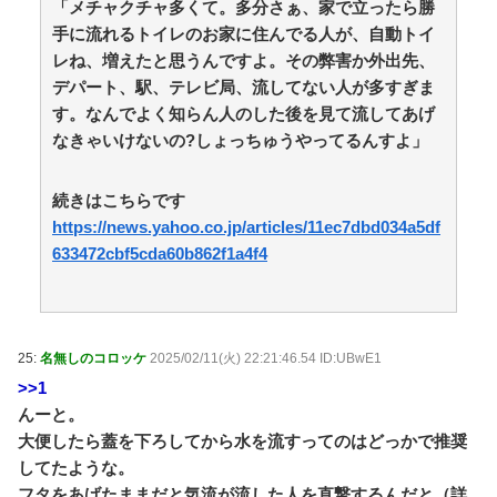
既存作品の2期やったら良いよね？ / 5chまとめMAP(総
「メチャクチャ多くて。多分さぁ、家で立ったら勝
合)
NEW!
(8/8 15:49)
手に流れるトイレのお家に住んでる人が、自動トイ
【緊急】ハロプロ新作FSK、唯一全く売れないグルー
レね、増えたと思うんですよ。その弊害か外出先、
プが・・・ / 5chまとめMAP(総合)
NEW!
(8/8 15:33)
デパート、駅、テレビ局、流してない人が多すぎま
【日常に潜む恐怖】部屋の壁紙をめくると・・・。 /
す。なんでよく知らん人のした後を見て流してあげ
おまとめアンテナ
NEW!
(8/8 15:00)
なきゃいけないの?しょっちゅうやってるんすよ」
【参考動画】もう残さない！マヨネーズを“完全使い切
り”する神テクまとめ / おまとめアンテナ
NEW!
(8/8 14:48)
週刊少年ジャンプ、発行部数100万部を初めて割る / お
続きはこちらです
まとめアンテナ
NEW!
(8/8 13:15)
https://news.yahoo.co.jp/articles/11ec7dbd034a5df
予定日10日過ぎて帝王切開したら、病院のおばちゃん
633472cbf5cda60b862f1a4f4
に『楽でいいわねー切るだけで済んで』と言われ、野良
妊婦認定までされた話 / おまとめアンテナ
NEW!
(8/8
12:27)
【セトリ】「ハロ！コン！2026」TOYOTA ARENA
TOKYO 8月8日昼・夜公演セットリスト / おまとめアン
25:
名無しのコロッケ
2025/02/11(火) 22:21:46.54 ID:UBwE1
テナ
NEW!
(8/8 11:39)
>>1
Powered by livedoor 相互RSS
んーと。
大便したら蓋を下ろしてから水を流すってのはどっかで推奨
してたような。
フタをあげたままだと気流が流した人を直撃するんだと（詳