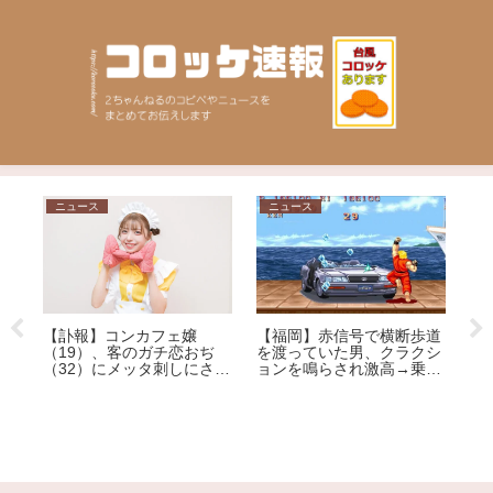
ニュース
ニュース
ニ
【訃報】コンカフェ嬢
【福岡】赤信号で横断歩道
ニ
（19）、客のガチ恋おぢ
を渡っていた男、クラクシ
て
（32）にメッタ刺しにされ
ョンを鳴らされ激高→乗用
ま
死亡
車を殴りへこませたか 自
な
称アメリカ人の男を現行犯
【
ど
逮捕
ー
れ
了