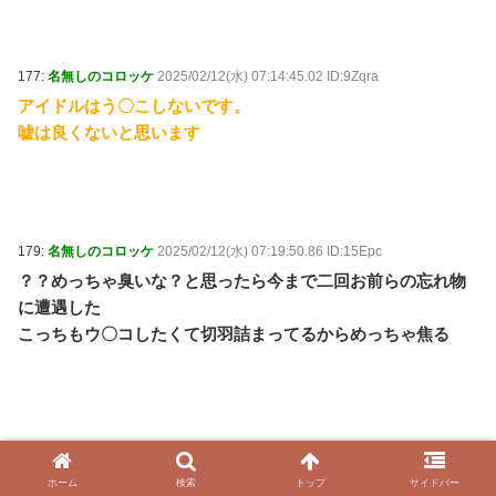
177:
名無しのコロッケ
2025/02/12(水) 07:14:45.02 ID:9Zqra
アイドルはう〇こしないです。
嘘は良くないと思います
179:
名無しのコロッケ
2025/02/12(水) 07:19:50.86 ID:15Epc
？？めっちゃ臭いな？と思ったら今まで二回お前らの忘れ物
に遭遇した
こっちもウ〇コしたくて切羽詰まってるからめっちゃ焦る
180:
名無しのコロッケ
2025/02/12(水) 07:24:24.68 ID:08vgb
動物的本能マーキングで縄張り主張
ホーム
検索
トップ
サイドバー