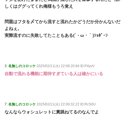
しくはググってくれ俺様もうろ覚え
問題はフタを〆てから流すと流れたかどうだか分かんないだ
よねぇ。
実際流すのに失敗してたこともある(´・ω・｀)ｼｮﾎﾞｰﾝ
3:
名無しのコロッケ
2025/02/11(火) 22:08:20.84 ID:P4yvV
自動で流れる機能に期待すぎている人は確かにいる
7:
名無しのコロッケ
2025/02/11(火) 22:09:32.22 ID:RcS0U
なんならウォシュレットに糞跳ねてるのなんでよ