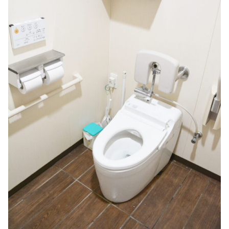
後だと賃貸の人は無理じゃね？ [ / NEWまとめサイトア
ンテナ！
NEW!
(8/8 16:30)
【衝撃画像】居候してる男女がヤリ始めたんやがｗｗ
ｗｗこの画像は…ヤバすぎる… / NEWまとめサイトアン
テナ！
NEW!
(8/8 16:30)
【九州名物】鶏刺し食べた医師、全身麻痺へ…「死ん
だほうが良かったと思っていた」 / VIP・ネタ・オール
ジャンル – New World Antenna
NEW!
(8/8 16:27)
【画像】障害持ち社長「金さえあれば男はいくらでも
モテるという事を証明してる」 / 2chまとめアンテナ！
NEW!
(8/8 14:29)
【画像】QカップJDさん、お〇ぱいデカ過ぎて制服が
パツパツになってしまう / 2chまとめアンテナ！
NEW!
(8/8 14:29)
【阪神対中日18回戦】8（遊） 熊谷 敬宥 8（捕） 加
藤 匠馬 / 2chまとめアンテナ！
NEW!
(8/8 14:29)
【悲報】岡本和真さん、吉田正尚にOPSを抜かれる /
2chまとめアンテナ！
NEW!
(8/8 14:29)
36歳の彼女と結婚したいのに、家族が猛反対。家族か
ら信じられない言葉が飛び出した… 他 / 2chnaviヘッド
ライン
(12/24 07:00)
Powered by livedoor 相互RSS