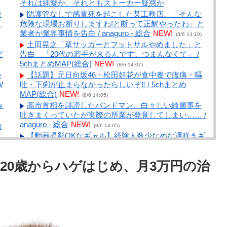
それは純愛か、それともストーカー疑惑か
否
防護管なしで感電死を起こした某工務店、「そんな
！
危険な現場お断りしますわ!と断って正解やったわ」と
業者が業界事情を告白 / anaguro - 総合
NEW!
(8/6 14:10)
土田晃之「草サッカーとフットサルやめました」と
ア
告白 「20代の若手が来るんです。つまんなくて」 /
5chまとめMAP(総合)
NEW!
(8/6 14:07)
い
【話題】元日向坂46・松田好花が食中毒で腹痛・嘔
W
吐・下痢が止まらなかったらしいぞ‼ / 5chまとめ
MAP(総合)
NEW!
(8/6 14:05)
ｗ
高市首相を誹謗したバンドマン、白々しい綺麗事を
吐きまくっていたが実際の所業が発覚してしまい…… /
anaguro - 総合
NEW!
始
(8/6 14:05)
【動画撮影OKなギャル】経験人数少なめな遅咲きギ
ャルの場合！！ / anaguro - 総合
NEW!
(8/6 14:00)
ジ
謎の勢力「みい山のアニメ化反対！不謹慎！」アニ
20歳からハゲはじめ、月3万円の治
メ会社「もちづきさんアニメ化！」謎の勢力「……」 /
5chまとめMAP(総合)
NEW!
(8/6 13:45)
【悲報】ヤニねこ、BPOで問題視される
wwwwwwwwwwwwwwwww / 5chまとめMAP(総
合)
NEW!
(8/6 13:35)
【画像】松本人志さん、大勢の若いファンに囲まれ
め
てご満悦wwwwwwwwwwwwww / おまとめアンテナ