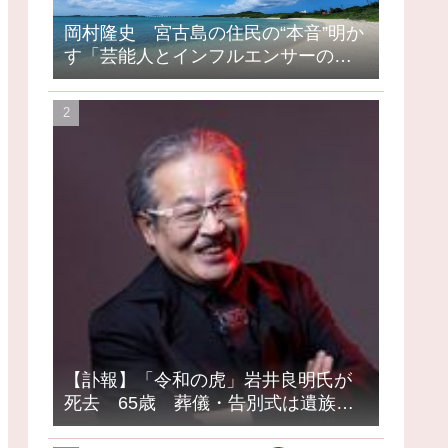
岡村隆史 宮古島の住民の“本音”明か
す「芸能人とインフルエンサーの島
になってしまったって」
【訃報】「令和の虎」岩井良明氏が
死去 65歳 葬儀・告別式は遺族の
意向で密葬