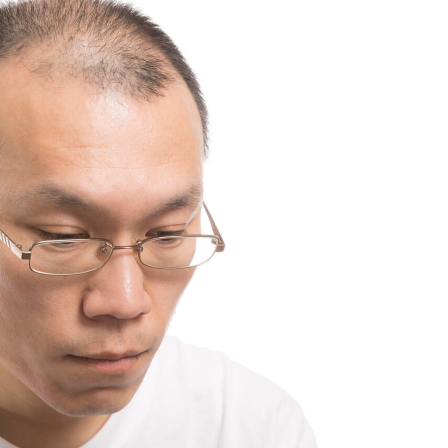
NEW!
(8/6 13:32)
ー
【画像】ビリー・アイリッシュ(24)さん、ライブで
マンスジが見える衣装を着て炎上 / 5chまとめMAP(総
合)
NEW!
(8/6 13:19)
【画像】大相撲の伯乃富士と熱海富士、反社との写
黄
真流出ｗｗｗ / おまとめアンテナ
NEW!
(8/6 11:00)
【心霊・幽霊】ワン切りの犯人 / おまとめアンテナ
NEW!
(8/6 11:00)
ま
土田晃之「草サッカーとフットサルやめました」と
告白「20代の若手が来るんです。つまんなくて」 / お
パ
まとめアンテナ
NEW!
(8/6 10:40)
な
【雑誌】かつて650万部を誇った「週刊少年ジャン
プ」、発行部数が初の100万部割れ ピーク時の４分の
据
１にまで減少 / おまとめアンテナ
NEW!
(8/6 10:10)
族
Powered by livedoor 相互RSS
ッ