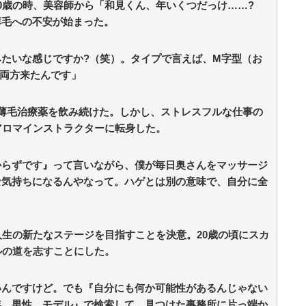
0歳の時、美容師から「和見くん、年いくつだっけ……?
薄毛への不安が始まった。
たいな感じですか?（笑）。タイプで言えば、M字型（お
両方来たんです」
薄毛治療薬を飲み続けた。しかし、ストレスフルな仕事の
アロマインストラクターに転身した。
からずです』って言いながら、僕が毎日奥さんをマッサージ
な気持ちになるんやなって。ハゲとは別の意味で、自分に全
人生の新たなステージを目指すことを決意。20歳の頃にスカ
ルの道を志すことにした。
いんですけど。でも『自分にも何か可能性があるんじゃない
年 男性 モデル』で検索して。見つけた事務所に片っ端か