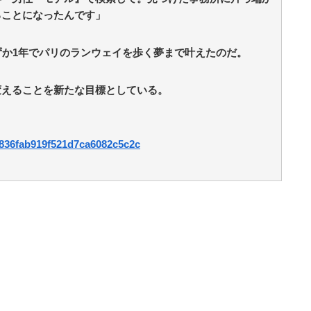
ることになったんです」
ずか1年でパリのランウェイを歩く夢まで叶えたのだ。
変えることを新たな目標としている。
7d836fab919f521d7ca6082c5c2c