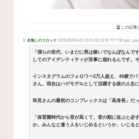
この記事
1:
名無しのコロッケ
2025/05/05(月) 20:01:02.33 ID:??? TID:gay_gay
「僕らの世代、いまだに男は稼いでなんぼなんで
してのアイデンティティが見事に崩れるんです。
インスタグラムのフォロワー2万人超え、49歳で
さん。現在はハゲモデルとして活躍する彼の人生
和見さんの最初のコンプレックスは「高身長」だ
「保育園時代から背が高くて、背の順に並ぶと必
か。みんなと違う人をいじめるというか、いじる