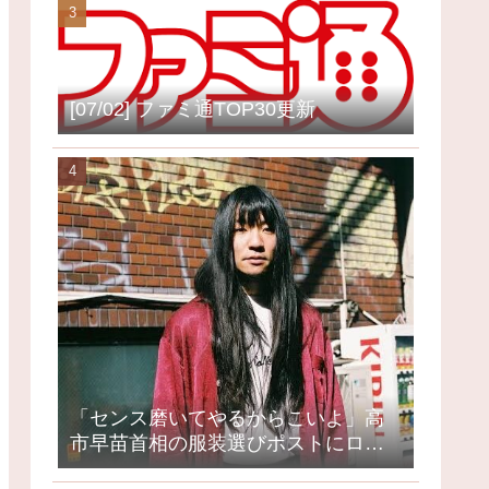
[07/02] ファミ通TOP30更新
「センス磨いてやるからこいよ」高
市早苗首相の服装選びポストにロッ
クミュージシャンが激怒、ネット大