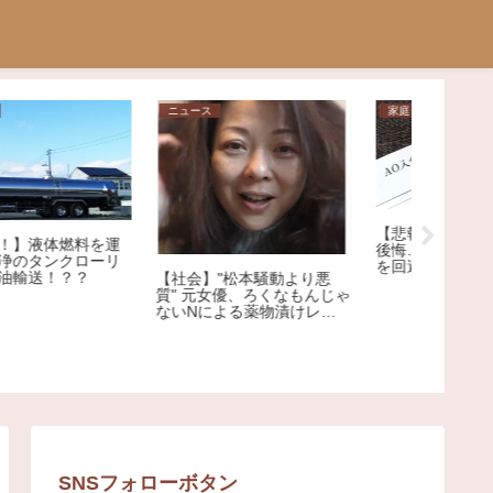
日常
問題
日常
男が確実に落ちる女の仕草
【結婚】
ランキング！1位の破壊力が
性、“ア
ヤバすぎる…
る説”を
「センス磨いてやるからこ
いよ」高市早苗首相の服装
選びポストにロックミュー
ジシャンが激怒、ネット大
荒れ
SNSフォローボタン