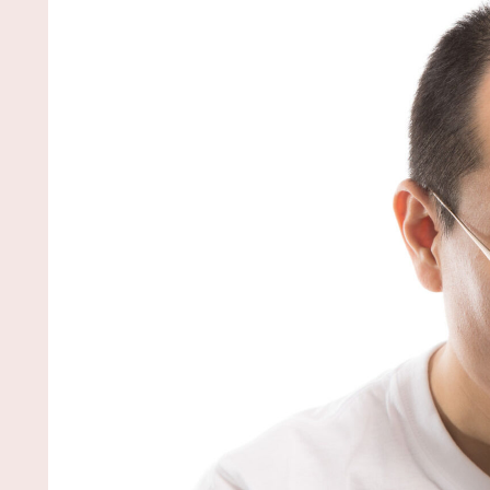
るZ
NEW!
(8/6 14:05)
【国際】韓国在住の日本人女性インフルエンサ
ライブ配信中に自殺 / まとめるZ
NEW!
(8/6 14:05)
猫の集会が見たいです・・・・【再】 / まとめる
Z
NEW!
(8/6 14:04)
【阪神】暗黒期を知らない新世代の若虎ファン！
金期しか知らない現代のファン事情と驚きのリアル /
2chまとめアンテナ！
NEW!
(8/6 11:47)
後藤真希(15)に告白されたらどうする？画像 / 2ch
とめアンテナ！
NEW!
(8/6 11:47)
【プロ野球】強すぎるソフトバンクの一人勝ち？
リーグファンが語る毎年のペナントレースのリアル
本音 / 2chまとめアンテナ！
NEW!
(8/6 11:47)
【悲報】お弁当屋さん、消費税が下がっても値段
え置き / 2chまとめアンテナ！
NEW!
(8/6 11:47)
36歳の彼女と結婚したいのに、家族が猛反対。家
から信じられない言葉が飛び出した… 他 / 2chnaviヘ
ドライン
(12/24 07:00)
Powered by livedoor 相互RSS