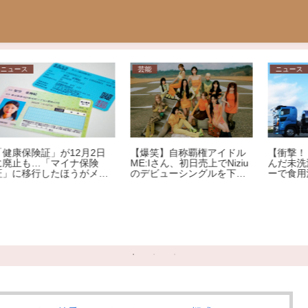
家庭
ニュース
【悲報】18歳女子高生が大
【訃報】コンカフェ嬢
後悔…大学の「一般入試」
（19）、客のガチ恋おぢ
を回避して起きた「残念す
（32）にメッタ刺しにされ
ぎる悲劇」
死亡
ゃ