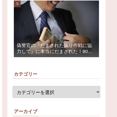
荒れ
偽警官の『だまされた振り作戦に協
力して』に本当にだまされた！80代
女性1200万円被害
カテゴリー
アーカイブ