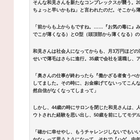
そんな和見さんを新たなコンプレックスが襲う。2
ちょっと早いかもね」と言われたのだ。そこから
「前からも上からもですね。……『お気の毒に』み
でこが薄くなる）とO型（頭頂部から薄くなる）の
和見さんは社会人になってからも、月3万円ほどの
せいで薄毛はさらに進行。35歳で会社を退職し、
「奥さんの仕事が終わったら『働かざる者食うべ
してました。その時に、お金稼げてないってこん
然自信がなくなってしまって」
しかし、44歳の時にサロンを閉じた和見さんは、
ウトされた経験を思い出し、50歳を前にしてモデ
「確かに幸せやし、もうチャレンジしないでもい
かな』って思うようになって。それで『ハゲ 中