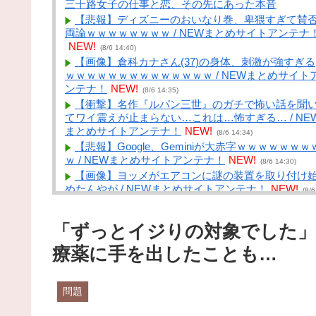
三十路女子の仕事と恋、その先にあった本音
【悲報】ディズニーのおいなり巻、卑猥すぎて賛
両論ｗｗｗｗｗｗｗｗ / NEWまとめサイトアンテナ
NEW!
(8/6 14:40)
【画像】倉科カナさん(37)の身体、刺激が強すぎる
ｗｗｗｗｗｗｗｗｗｗｗｗｗｗ / NEWまとめサイト
ンテナ！
NEW!
(8/6 14:35)
【衝撃】名作『ルパン三世』のガチで怖い話を聞
てワイ震えが止まらない…これは…怖すぎる… / NE
まとめサイトアンテナ！
NEW!
(8/6 14:34)
【悲報】Google、Geminiが大赤字ｗｗｗｗｗｗｗ
ｗ / NEWまとめサイトアンテナ！
NEW!
(8/6 14:30)
【画像】ヨッメがエアコンに謎の装置を取り付け
めたんやが / NEWまとめサイトアンテナ！
NEW!
(8/6
14:30)
日本酒とかいう美味すぎる酒 / VIP・ネタ・オール
「ずっとイジりの対象でした」
ャンル – New World Antenna
NEW!
(8/6 14:27)
コメリとかいうホームセンター / まとめるZ
NEW!
療薬に手を出したことも…
(8/6 14:05)
バイク乗りワイ、バイク降りる事を決意する / まと
めるZ
NEW!
問題
(8/6 14:05)
TOKIO～光を求めて～ 二部 第１１５話 / まと