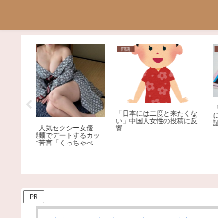
ニュース
ニュース
アイドル
【衝撃！！】液体燃料を運
でNiziu
んだ未洗浄のタンクローリ
ルを下回
ーで食用油輸送！？？
【社会】"松本騒動より悪
ｗｗｗｗ
質" 元女優、ろくなもんじ
ｗｗｗ
ないNによる薬物漬けレイ
プ告発
PR