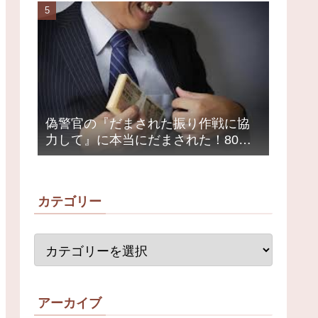
荒れ
偽警官の『だまされた振り作戦に協
力して』に本当にだまされた！80代
女性1200万円被害
カテゴリー
アーカイブ