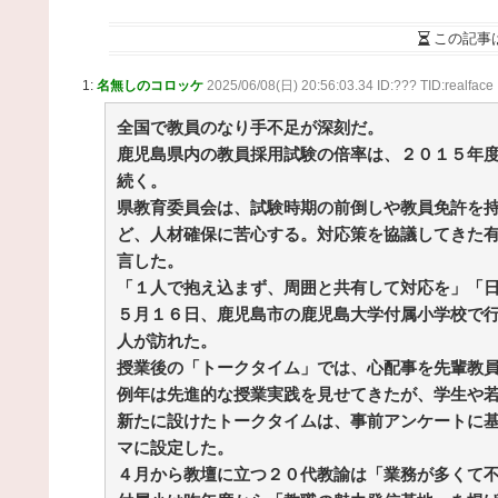
36歳の彼女と結婚したいのに、家族が猛反対。家
から信じられない言葉が飛び出した… 他 / 2chnaviヘ
この記事
ドライン
(12/24 07:00)
1:
名無しのコロッケ
2025/06/08(日) 20:56:03.34 ID:??? TID:realface
Powered by livedoor 相互RSS
全国で教員のなり手不足が深刻だ。
鹿児島県内の教員採用試験の倍率は、２０１５年
続く。
県教育委員会は、試験時期の前倒しや教員免許を
ど、人材確保に苦心する。対応策を協議してきた
言した。
「１人で抱え込まず、周囲と共有して対応を」「
５月１６日、鹿児島市の鹿児島大学付属小学校で
人が訪れた。
授業後の「トークタイム」では、心配事を先輩教
例年は先進的な授業実践を見せてきたが、学生や
新たに設けたトークタイムは、事前アンケートに
マに設定した。
４月から教壇に立つ２０代教諭は「業務が多くて