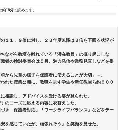
族
ッ
は
約18分
で読めます。
度の１１．９倍に対し、２３年度以降は３倍を下回る状況が
持ちながら教壇を離れている「潜在教員」の掘り起こしな
有識者の検討委員会は５月、魅力発信や業務見直しなどを提
日頃から児童の様子を保護者に伝えることが大切」－。
行われた授業公開に、教職を志す学生や新任教員ら約６００
員に相談し、アドバイスを受ける姿が見られた。
若手のニーズに応える内容に衣替えした。
基づき「保護者対応」「ワークライフバランス」などをテー
不安を感じていたが、頑張れそう」と笑顔を見せた。