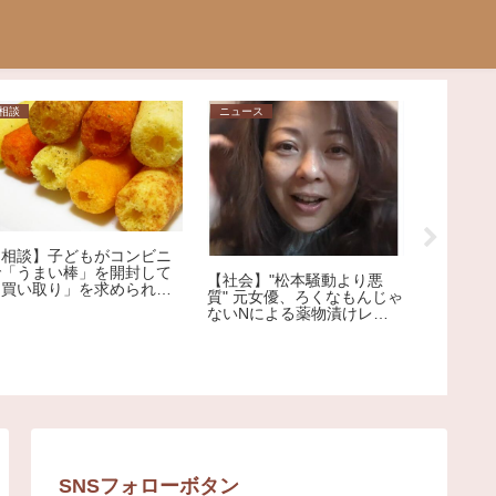
日常
ニュース
【結婚】40代以上の男
「健康保険証」が1
性、“アレがあった方がモテ
に廃止も…「マイ
る説”を検証。
証」に移行したほ
松本騒動より悪
ット大!?その理由
、ろくなもんじゃ
が解説
る薬物漬けレイ
SNSフォローボタン