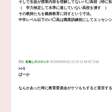
そして生徒が授業内容を理解してないバ◯高校（特に
（ 学力検定して水準に達していない高校を潰す ）
その教師たちを義務教育に回すという寸法。
中学レベル以下のバ◯高は職業訓練校にしてエッセン
251:
名無しのコロッケ
2025/06/09(月) 12:32:12.68 ID:71qIt
>>1
ばーか
なんかあった時に教育委員会がケツもちすると宣言す