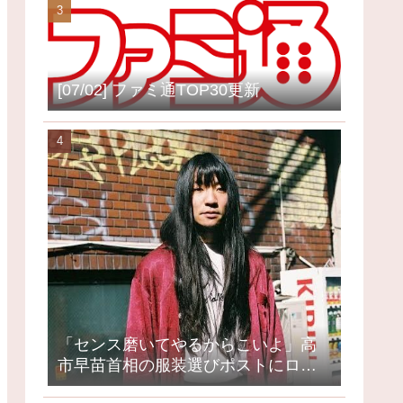
[07/02] ファミ通TOP30更新
「センス磨いてやるからこいよ」高
市早苗首相の服装選びポストにロッ
クミュージシャンが激怒、ネット大