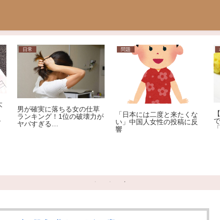
題
相談
ニュース
【相談】子どもがコンビニ
本には二度と来たくな
で「うまい棒」を開封して
中国人女性の投稿に反
【社会】"
「買い取り」を求められま
質" 元女優
した。1本12円で、小さな
ないNによ
子どもがしたことです。ど
プ告発
うしても「弁償」しなけれ
ばいけないのでしょう
か…？