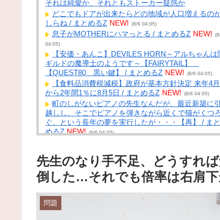
それは純愛か、それともストーカー疑惑か
どこでもドアが出来たらどの地域が人口増えるの
しらね / まとめるZ
NEW!
(8/6 04:05)
息子がMOTHERにハマっとる / まとめるZ
NEW!
(8
04:05)
【安価・あんこ】DEVILES HORN～アルちゃんは
ギルドの魔導士のようです～【FAIRYTAIL】
【QUEST80 黒い鍵】 / まとめるZ
NEW!
(8/6 04:05)
【食料品消費税減税】政府が基本方針決定 来年4月
から2年間1％に8月5日 / まとめるZ
NEW!
(8/6 04:05)
町のしがないピアノの先生なんだが、最近新築に
越しし、そこでピアノを弾きながら近くで猫がくつ
ぐ、という長年の夢を実行したが・・・【再】 / ま
めるZ
NEW!
(8/6 04:05)
今日ガストで胸糞悪いことがあった→…カップル
バトルしてあわや警察沙汰だったんだがどっちが悪
先生のなり手不足、どうすれば
い？ / NEWまとめサイトアンテナ！
NEW!
(8/6 04:00)
【画像】仙台育英のマネージャー
倒した…それでも倍率は右肩下
wwwwwwwwwwwwwwwwwww / NEWまとめサイト
ンテナ！
NEW!
(8/6 04:00)
【衝撃画像】絶対にヒグマに襲われない「最強の
問題
家」、凄すぎるｗｗｗｗこれは…ヤバすぎる… / NE
まとめサイトアンテナ！
NEW!