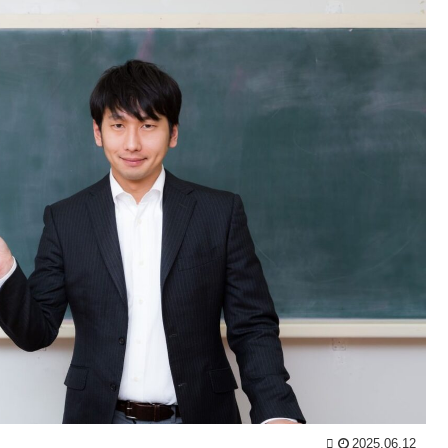
03:23)
ゃ
【原神】星拡散PTはどんなキャラになりそう？ / お
に
まとめアンテナ
NEW!
(8/6 02:00)
!
高校の時、兄貴が伯母に首を絞められて殺されそう
になった。理由はじいちゃん家の裏山を貰えなかった
ー
から / おまとめアンテナ
NEW!
(8/6 00:29)
！
ご近所の可愛くていい子だったAちゃんが、突然金
髪・露出で帰省→家庭内で大騒動の後、半年後にひっ
い
そりお葬式があった衝撃 / おまとめアンテナ
(8/5 21:17)
ャ
【テニスをしないテニプリ】王子様と恋に落ちる？
イブラヒム！ / おまとめアンテナ
(8/5 19:09)
2
【心霊・幽霊】今現在進行中なんだが助けろ / おま
ま
とめアンテナ
(8/5 19:00)
Powered by livedoor 相互RSS
を
時
ま
ム
！
2025.06.12