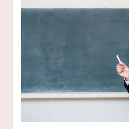
(8/6 04:00)
【かっけぇ…】あのまとめ管理人が“世の中お金じ
ない”に共感‥‥「お金で忖度ばかりする寂しい人間
はならないで」 / NEWまとめサイトアンテナ！
NEW
(8/6 04:00)
サルゲッチュ、クラッシュバンディクー、ドンキ
コングみたいなゲーム / NEWまとめサイトアンテナ
NEW!
(8/6 03:57)
大気圏に突入するワイ「あぢいいいいいいいいい
いいいいいいいい！！！！」 / VIP・ネタ・オールジ
ンル – New World Antenna
NEW!
(8/6 03:27)
【プロ野球】今年のドラフトの目玉が動く！最速15
キロの超大型二刀流・菰田の進路表明に大興奮 / 2ch
とめアンテナ！
NEW!
(8/5 22:48)
【動画】アメリカ人「これは親子のスキンシップ
超えている…」←1.2万いいね / 2chまとめアンテナ！
NEW!
(8/5 22:48)
【プロ野球】昭和の江川から令和の佐々木まで！
代を駆け抜けた歴代怪物の最強議論を徹底比較 / 2ch
とめアンテナ！
NEW!
(8/5 22:48)
大谷翔平、カブス・今永から第25号先頭打者ホー
ラン！！！！！！！！！！！！ / 2chまとめアンテナ
NEW!
(8/5 22:48)