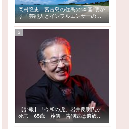
岡村隆史 宮古島の住民の“本音”明か
す「芸能人とインフルエンサーの島
になってしまったって」
【訃報】「令和の虎」岩井良明氏が
死去 65歳 葬儀・告別式は遺族の
意向で密葬