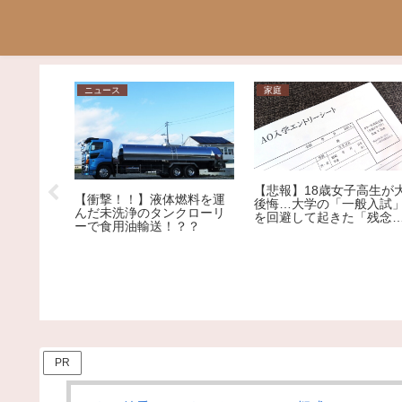
家庭
日常
問
【悲報】18歳女子高生が大
男が確実に落ちる女の仕草
後悔…大学の「一般入試」
「日
ランキング！1位の破壊力が
を回避して起きた「残念す
い」
ヤバすぎる…
ぎる悲劇」
響
PR