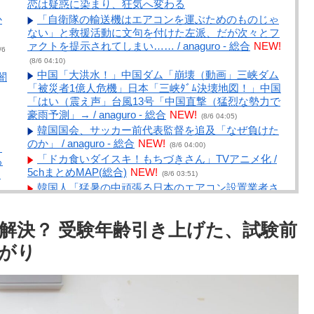
恋は疑惑に染まり、狂気へ変わる
か
「自衛隊の輸送機はエアコンを運ぶためのものじゃ
ない」と救援活動に文句を付けた左派、だが次々とフ
ァクトを提示されてしまい…… / anaguro - 総合
NEW!
/6
(8/6 04:10)
中国「大洪水！」中国ダム「崩壊（動画」三峡ダム
闇
「被災者1億人危機」日本「三峡ﾀﾞﾑ決壊地図！」中国
「はい（震え声」台風13号「中国直撃（猛烈な勢力で
豪雨予測」→ / anaguro - 総合
NEW!
(8/6 04:05)
韓国国会、サッカー前代表監督を追及「なぜ負けた
のか」 / anaguro - 総合
NEW!
(8/6 04:00)
引
「ドカ食いダイスキ！もちづきさん」TVアニメ化 /
ろ
5chまとめMAP(総合)
NEW!
と
(8/6 03:51)
韓国人「猛暑の中頑張る日本のエアコン設置業者さ
んは凄いです」 / 5chまとめMAP(総合)
NEW!
と
(8/6 03:47)
【食料品消費税減税】政府が基本方針決定 来年4月
解決？ 受験年齢引き上げた、試験前
から2年間1％に8月5日 / 5chまとめMAP(総合)
NEW!
(8/6 03:33)
がり
ア
【画像】ワイ無職、スーツ着て大手町丸の内を徘徊 /
5chまとめMAP(総合)
NEW!
(8/6 03:29)
【台湾】 頼総統、台日の最大の脅威は「中国の威圧
W
的行動」 団結訴え / 5chまとめMAP(総合)
NEW!
(8/6