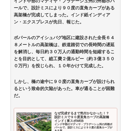
インド中部のマディヤ・プラデーシュ州の州都ボパ
路上駐車中のテスラ車を超弩級のゲリラ豪雨が直撃、
ールで、設計ミスにより９０度の直角カーブがある
水が溢れてどんどん浸かっていくのを…… / anaguro - 総
高架橋が完成してしまった。インド紙インディア
合
NEW!
(8/8 05:00)
ン・エクスプレスが先日、報じた。
韓国人「超巨大台風13号ドルフィンが90度直角カーブ
で韓国に向かう予想‥世界各国の最新スパコン気象予測
モデルがはじき出した直近の台風進路図がこちらで
ボパールのアイシュバグ地区に建設された全長６４
す‥」 / anaguro - 総合
NEW!
(8/8 04:55)
８メートルの高架橋は、鉄道踏切での長時間の遅延
【泣】年配夫婦が営む中華屋さん、休業を知らせる貼
り紙に応援コメントが続々と / anaguro - 総合
NEW!
を解消し、毎日約３０万人の通勤時間を短縮するこ
(8/8
04:50)
とを目的として、総工費２億ルピー（約３億３５０
デジモンがここにきて過去最高益、2000年のアニメ放
０万円）を投じられ、１０年かけて完成した。
送当時を上回る / 5chまとめMAP(総合)
NEW!
(8/8 04:43)
【東大調査】「外国人受け入れ反対」大幅増 若い世
代で多く / 5chまとめMAP(総合)
NEW!
しかし、橋の途中に９０度の直角カーブが設けられ
(8/8 04:37)
【マジかよ】彼女の友人に別れを勧められた。後日、
るという致命的欠陥があった。車が通ることが困難
彼女(元カノ)の浮気発覚したが実は…彼女友人「だから
だ。
別れた方がいいっていったでしょ?」俺を助けるため
で… / 5chまとめMAP(総合)
NEW!
(8/8 04:29)
レインボー池田直人＆元読売テレビ・佐藤佳奈アナが
なぜ完成するまで気付かなかった！？
結婚 / 5chまとめMAP(総合)
NEW!
(8/8 04:15)
設計ミスで９０度直角カーブの高架橋
インド | 東スポWEB
佐藤二朗、妻とのハグを報告「文〇砲より遥かに威力
インド中部のマディヤ・プラデーシュ州の州都ボ
は弱いが、僕のノロケ砲をお見舞いする」 / 5chまとめ
パールで、設計ミスにより９０度の直角カーブが
ある高...