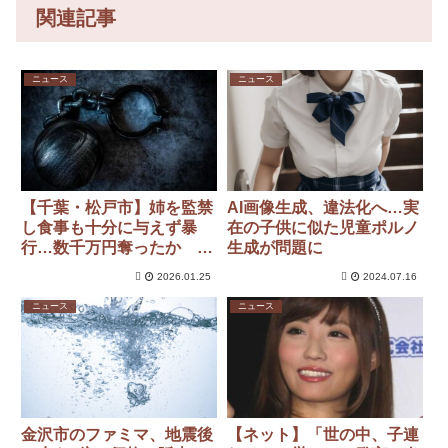
関連記事
ニュース
ニュース
【千葉・松戸市】姉を監禁
AI画像生成、違法化へ…実
し食事も十分に与えず暴
在の子供に似た児童ポルノ
行…数千万円奪ったか 妹
生成が問題に
夫婦を逮捕 姉は逃げ出す
2026.01.25
2024.07.16
も全治1ヵ月の重傷
ニュース
ニュース
金沢市のファミマ、地震後
【ネット】「世の中、子連