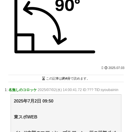
【悲報】ラッパーさん、札束披露するもネット民から
新社会人の初ボーナスくらいしかないと笑われる /
VIP・ネタ・オールジャンル – New World Antenna
NEW!
(8/8 04:27)
バスの乗り方わからない / まとめるZ
NEW!
(8/8 04:04)
二進も三進も / まとめるZ
NEW!
(8/8 04:04)
侵略者？ そんなことよりおねショタだ！ 第８話 /
まとめるZ
NEW!
(8/8 04:04)
【官僚の初任給は31万2600円】国家公務員給与 3.5％
を超える大幅なベースアップを勧告 人事院 「局長らの
待遇が民間企業の役員などに比較して大幅に下回ってい
2025.07.03
る」 / まとめるZ
NEW!
(8/8 04:04)
生後２ヶ月程の仔猫が迷い込んできた 怖がって逃げ回
この記事は
約4分
で読めます。
るけど、うちの敷地から出て行かない【再】 / まとめる
Z
NEW!
(8/8 04:04)
1:
名無しのコロッケ
2025/07/02(水) 14:00:41.72 ID:??? TID:syoubainin
36歳の彼女と結婚したいのに、家族が猛反対。家族か
ら信じられない言葉が飛び出した… 他 / 2chnaviヘッド
2025年7月2日 09:50
ライン
(12/24 07:00)
Powered by livedoor 相互RSS
東スポWEB
ブブ家のドタバタが、今日も愛おしい！