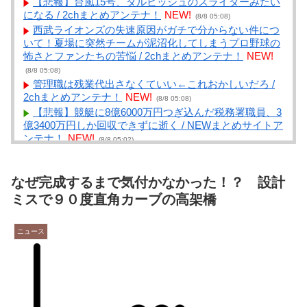
【悲報】台風15号、ダルビッシュのスライダーみたい
になる / 2chまとめアンテナ！
NEW!
(8/8 05:08)
西武ライオンズの失速原因がガチで分からない件につ
いて！夏場に突然チームが泥沼化してしまうプロ野球の
怖さとファンたちの苦悩 / 2chまとめアンテナ！
NEW!
(8/8 05:08)
管理職は残業代出さなくていい←これおかしいだろ /
2chまとめアンテナ！
NEW!
(8/8 05:08)
【悲報】競艇に8億6000万円つぎ込んだ税務署職員、3
億3400万円しか回収できずに逝く / NEWまとめサイトア
ンテナ！
NEW!
(8/8 05:02)
今週末、娘が遂に嫁に行く / NEWまとめサイトアンテ
ナ！
NEW!
(8/8 05:01)
なぜ完成するまで気付かなかった！？ 設計
【衝撃】京大病院で正常な脳組織を誤摘出された50代
女性、手足も動かせず自発呼吸もできない重篤状態に…
ミスで９０度直角カーブの高架橋
「意識はある」 / NEWまとめサイトアンテナ！
NEW!
(8/8 05:00)
ニュース
腐敗仕切った韓国サッカー協会 外国人審判10人余に対
し“性接待” W杯や五輪の予選 / NEWまとめサイトアンテ
ナ！
NEW!
(8/8 05:00)
「水道温いね」←これにお前らなんて答える？正しい
回答がコチラｗｗｗｗｗｗ / NEWまとめサイトアンテ
ナ！
NEW!
(8/8 05:00)