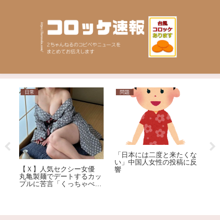
問題
ニュース
「日本には二度と来たくな
い」中国人女性の投稿に反
【社会】"松本騒動より悪
クシー女優
響
質" 元女優、ろくなもんじ
トするカッ
ゃないNによる薬物漬けレ
っちゃべる
イプ告発
いんだよ」