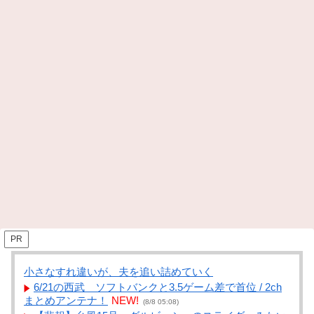
PR
小さなすれ違いが、夫を追い詰めていく
6/21の西武 ソフトバンクと3.5ゲーム差で首位 / 2ch
まとめアンテナ！
NEW!
(8/8 05:08)