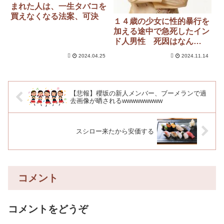
まれた人は、一生タバコを
買えなくなる法案、可決
１４歳の少女に性的暴行を
加える途中で急死したイン
ド人男性 死因はなん
と・・・・
2024.04.25
2024.11.14
【悲報】櫻坂の新人メンバー、ブーメランで過
去画像が晒されるwwwwwwwww
スシロー来たから安価する
コメント
コメントをどうぞ