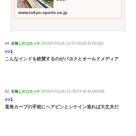
MAP(総合)
NEW!
(8/8 03:43)
【悲報】親「うちの子にはゲームは買い与えません。
www.tokyo-sports.co.jp
本だけで十分」→結果 / おまとめアンテナ
NEW!
(8/8
00:40)
【心霊・幽霊】入居者はいないはずなのに・・・。 /
おまとめアンテナ
(8/7 23:00)
冨安健洋がプレミアリーグ・クリスタルパレス入りキ
44:
名無しのコロッケ
2025/07/02(水) 14:57:00.89 ID:N52g9
ターーーーーー！ / おまとめアンテナ
(8/7 22:39)
>>1
【ﾒﾛﾒﾛ】杉山結菜ちゃんとスイカwww / おまとめアン
テナ
こんなインドを絶賛するのがパヨクとオールドメディア
(8/7 20:12)
【心霊・幽霊】見てはいけない何者 / おまとめアンテ
ナ
(8/7 19:00)
Powered by livedoor 相互RSS
62:
名無しのコロッケ
2025/07/02(水) 15:39:53.49 ID:QbDD8
>>1
直角カーブの手前にヘアピンとシケイン造れば大丈夫だ