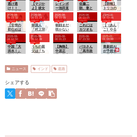
透け透
【マジか
レインボ
佐藤二
【朗報】
け！！
よ】彼女
ー池田直
朗、妻と
トリコの
山本里菜
の友人に
人＆元読
のハグを
オンライ
2026-08-
2026-08-
2026-08-
2026-08-
2026-08-
アナ【GIF
別れを勧
売テレ
報告「文
ンくじ、
08 03:33
08 03:29
08 03:05
08 03:05
08 03:05
NEW
NEW
NEW
NEW
NEW
動画あ
められ
ビ・佐藤
〇砲より
開催
り】
【官僚の
た。後
韓国人
佳奈アナ
朝顔まだ
遥かに威
これには
【｛あん
初任給は
日、彼女
「村上宗
が結婚
咲かない
力は弱い
カツオも
こ｝やる
31万2600
(元カノ)の
隆パワー
んだけど
が、僕の
どんびき
夫達は異
2026-08-
2026-08-
2026-08-
2026-08-
1970-01-
円】国家
浮気発覚
炸裂大き
北海道だ
ノロケ砲
世界での
08 02:50
08 02:39
08 01:23
07 23:50
01 00:00
NEW
NEW
公務員給
したが実
な25号ソ
からかし
をお見舞
し上がり
与 3.5％を
中国「大
は…彼女
ロホーム
うちの親
ら
【胸熱】
いする」
パヨさん
たいよう
最新鋭AI
超える大
洪水！」
友人「だ
ラン！」
父は「ち
中居正
「高市政
です】
が予想す
幅なベー
三峡ダム
から別れ
ょっとこ
広、熊本
権だから
【第６６
る日本人
スアップ
「9門開
た方がい
こ押し
に人知れ
為替介入
話：落日
メジャー
を勧告
放！（全
いってい
て」と頭
ず支援
の11～12
の最強】
リーガー
人事院
力放流」
ったでし
を指さ
か 10年
兆円、日
達の2026
ニュース
インド
道路
「局長ら
中国都市
ょ?」俺を
し、押し
前の震災
本の国家
年の打撃
の待遇が
「三峡沿
助けるた
てもらう
では3度現
予算の
成績
民間企業
線の道路
めで…
とブッと
地入り
10%消え
wywywy
シェアする
の役員な
水没」中
屁をこく
「誰にも
ました」
wwywyw
どに比較
国政府
という技
知られな
ywywywy
して大幅
「高速道
が得意。
くて良
wywyww
に下回っ
路封
お彼岸に
い」
y
ている」
鎖！」中
仏壇のあ
国ダム
る本家へ
「緊急放
行ったん
流に合わ
だが、雰
せて開門
囲気がト
（土砂崩
ゲトゲし
れ発生」
ていて…
→