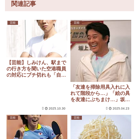
関連記事
芸能
芸能
【芸能】しみけん、駅まで
の行き方を聞いた空港職員
の対応にブチ切れも「自業
自得」と批判集中
「友達を掃除用具入れに入
れて階段から…」「絵の具
を友達にぶちまけ…」坂上
忍の中学時代のイタズラに
2025.10.30
2025.04.23
スタジオがドン引き
芸能
芸能