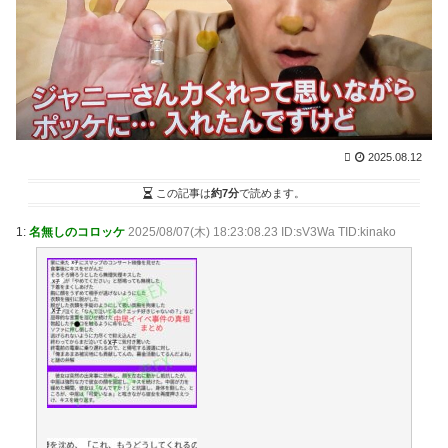
てもデジタル決済社会が悪い。 その2 / まとめるZ
NEW!
(8/9 06:03)
黄金期を築く小久保ソフトバンクの次期監督は一体誰
になるのか！圧倒的な強さを誇る王国の未来を考えてみ
た / 2chまとめアンテナ！
NEW!
(8/9 05:44)
強豪校のベンチ外選手が無理やりダンス？SNSで炎上
する野球部イジメ疑惑の真相と現場取材で見えたリアル
な実態 / 2chまとめアンテナ！
NEW!
2025.08.12
(8/9 05:44)
【画像】坂口杏里、逃走して便器にこびりついた????
この記事は
約7分
で読めます。
カスまで晒されるwww / 2chまとめアンテナ！
NEW!
(8/9
05:44)
1:
名無しのコロッケ
2025/08/07(木) 18:23:08.23 ID:sV3Wa TID:kinako
【悲報】堀大輔さん、実は仮眠を取っていた
WWWWWWWWWWWWWWWWWWWWWWWWWWW
WWWWWWWWWWWWWWW / 2chまとめアンテナ！
NEW!
(8/9 05:44)
36歳の彼女と結婚したいのに、家族が猛反対。家族か
ら信じられない言葉が飛び出した… 他 / 2chnaviヘッド
ライン
(12/24 07:00)
Powered by livedoor 相互RSS
平穏が少しずつ壊れていく家族の物語。