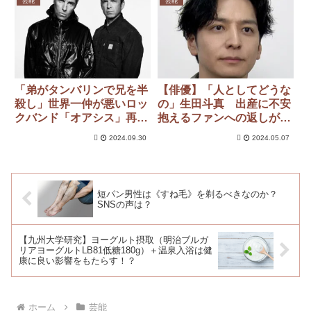
芸能
芸能
「弟がタンバリンで兄を半
【俳優】「人としてどうな
殺し」世界一仲が悪いロッ
の」生田斗真 出産に不安
クバンド「オアシス」再結
抱えるファンへの返しが
成
「考えきもい」「全てに引
2024.09.30
2024.05.07
いた」と波紋
短パン男性は《すね毛》を剃るべきなのか？
SNSの声は？
【九州大学研究】ヨーグルト摂取（明治ブルガ
リアヨーグルトLB81低糖180g）＋温泉入浴は健
康に良い影響をもたらす！？
ホーム
芸能