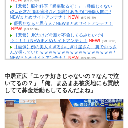
(8/9 06:40)
【悲報】脳外科医「腫瘍取るぞ！」→腫瘍じゃない
x2→正常な脳を摘出され意識はあるのに植物人間に /
NEWまとめサイトアンテナ！
NEW!
(8/9 06:40)
優秀だなぁと思う人 / NEWまとめサイトアンテナ！
NEW!
(8/9 06:39)
【悲報】JKだけど母親が不倫してるみたいです
⇒！！！ / NEWまとめサイトアンテナ！
NEW!
(8/9 06:35)
【画像】例の美人すぎるおにぎり屋さん、裏でおっさ
んが握っていたｗｗｗｗｗｗｗｗｗｗｗｗｗｗｗｗｗ /
NEWまとめサイトアンテナ！
NEW!
(8/9 06:32)
シカ「全部喰った」 祭り中止 / VIP・ネタ・オールジ
ャンル – New World Antenna
NEW!
(8/9 06:27)
中居正広「エッチ好きじゃないの？なんで泣
権利権利ばっかりで法律違反ですよパワハラパワハラ
で仕事できねぇ新入社員にメンタルやられてる / まとめ
いてるの？」「俺、まあまあ被災地にも貢献
るZ
NEW!
(8/9 06:03)
してて募金活動もしてるんだよね」
何で祭りの屋台って魚介類ないの？ / まとめるZ
NEW!
(8/9 06:03)
芸能
「生きる。」 第三部＜宇宙激震編＞ 第４０１話 /
まとめるZ
NEW!
(8/9 06:03)
ソニーの新作MARVEL Tōkonが発売されたけどどうな
ん？ / まとめるZ
NEW!
(8/9 06:03)
武蔵さん頑張る 第１３話 私がモテないのはどう考え