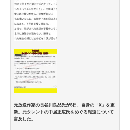
路上駐車中のテスラ車を超弩級のゲリラ豪雨が直撃、
水が溢れてどんどん浸かっていくのを…… / anaguro - 総
合
NEW!
(8/9 06:40)
「抜くに抜けない……」自転車の青切符導入で”車道ハ
ミ出し”が急増中 / 5chまとめMAP(総合)
NEW!
(8/9 06:39)
中国「大洪水！」三峡ダム「大雨で増水（台風直撃
前」中国ダム「緊急放流！」中国鉄道「列車が走行中に
流される」中国避難所「支援物資は有料です」謎の勢力
「え」→ / anaguro - 総合
NEW!
(8/9 06:35)
【速報】ホ軍の村上宗隆、2試合連続の26号‼ / 5chま
とめMAP(総合)
NEW!
(8/9 06:31)
【画像】書道甲子園とかいうお○ぱい見放題の大会ｗ
ｗｗｗｗｗｗ / anaguro - 総合
NEW!
(8/9 06:30)
【驚愕】小川淳也さん、演説で“自党の大失態”を漏ら
した結果→党からブチギレられるwwwww / 5chまとめ
MAP(総合)
NEW!
(8/9 06:27)
スリムクラブ真栄田「これで2千円いかない日高屋は
国宝に指定する」 / 5chまとめMAP(総合)
NEW!
元放送作家の長谷川良品氏が6日、自身の「X」を更
(8/9 06:17)
みい山作者「居酒屋行く奴はバカ。ホストの初回なら
新。元タレントの中居正広氏をめぐる報道について
居酒屋より安く飲めてイケメンにチヤホヤされる」 /
言及した。
5chまとめMAP(総合)
NEW!
(8/9 05:57)
【悲報】大阪府、愛知県にGDPを抜かれ3位に転落。