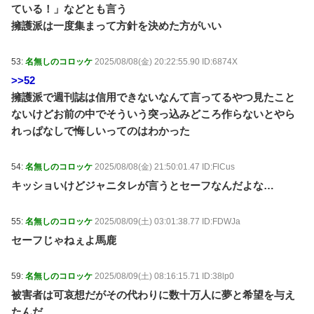
ている！」などとも言う
擁護派は一度集まって方針を決めた方がいい
53:
名無しのコロッケ
2025/08/08(金) 20:22:55.90 ID:6874X
>>52
擁護派で週刊誌は信用できないなんて言ってるやつ見たこと
ないけどお前の中でそういう突っ込みどころ作らないとやら
れっぱなしで悔しいってのはわかった
54:
名無しのコロッケ
2025/08/08(金) 21:50:01.47 ID:FlCus
キッショいけどジャニタレが言うとセーフなんだよな…
55:
名無しのコロッケ
2025/08/09(土) 03:01:38.77 ID:FDWJa
セーフじゃねぇよ馬鹿
59:
名無しのコロッケ
2025/08/09(土) 08:16:15.71 ID:38lp0
被害者は可哀想だがその代わりに数十万人に夢と希望を与え
たんだ