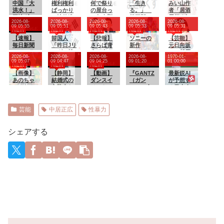
中国「大
権利権利
何で祭り
「生き
みい山作
洪水！」
ばっかり
の屋台っ
る。」
者「居酒
三峡ダム
で法律違
て魚介類
第三部＜
屋行く奴
2026-08-
2026-08-
2026-08-
2026-08-
2026-08-
「決壊危
反ですよ
ないの？
宇宙激震
はバカ。
09 05:55
09 05:51
09 05:43
09 05:33
09 05:31
NEW
NEW
NEW
NEW
NEW
機」台風
パワハラ
編＞ 第
ホストの
13号「三
【速報】
パワハラ
韓国人
【悲報】
４０１話
ソニーの
初回なら
【芸能】
峡直撃確
毎日新聞
で仕事で
「昨日Jリ
さらば青
新作
居酒屋よ
元日向坂
定」日本
のベテラ
きねぇ新
ーグで韓
春の光さ
MARVEL
り安く飲
46・松田
2026-08-
2026-08-
2026-08-
2026-08-
1970-01-
「最も強
ン記者を
入社員に
国人選手
ん、ひょ
Tōkonが
めてイケ
好花、食
09 05:07
09 04:47
09 04:25
09 01:20
01 00:00
NEW
NEW
NEW
い勢力で
逮捕 包
メンタル
絶対やっ
うろくさ
発売され
メンにチ
中毒で
接近！
丁で夫を
【画像】
やられて
てはいけ
【静岡】
んを廃墟
【動画】
たけどど
『GANTZ
ヤホヤさ
「腹痛と
最新鋭AI
（伊勢湾
脅した容
あのちゃ
る
ないプレ
結婚式の
に放置し
ダンスイ
うなん？
（ガン
れる」
おう吐と
が予想す
台風級」
疑
ん、なん
ーで退場
衣装合わ
てしまう
ベントで
ツ）』全
下痢が止
る日本人
台風13号
か別人に
となる」
せに向か
乳首が全
巻「100
まらな
メジャー
と15号
なる
った夫婦
開でポロ
円」セー
い」
リーガー
「中国本
「何度も
リするハ
ルが終了
達の2026
芸能
中居正広
性暴力
土でぶつ
何度も追
プニング
間際！全
年の打撃
かり合う
突され…
ｗｗｗｗ
37巻
成績
（前代未
何が目的
ｗｗ
「23,322
wywywy
シェアする
聞」→
か本当に
円」
wwywyw
理解でき
→「3,700
ywywywy
ない」東
円」！完
wywyww
名高速で
結まです
y
「死の恐
べて超お
怖」約1.7
得に買え
キロの追
るこのチ
突！
ャンスを
逃すな！
本日23時
59分ま
で！