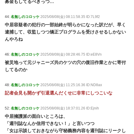
募金もしてるべきっつ…
44:
名無しのコロッケ
2025/08/08(金) 08:11:58.35 ID:7L9f2
中居容疑者の犯行の一部始終が明らかになった訳だが、早く
逮捕して、収監しつつ矯正プログラムを受けさせるしかない
んやろね
46:
名無しのコロッケ
2025/08/08(金) 08:28:46.75 ID:eE8Vn
被災地って元ジャニーズ共のケツの穴の復旧作業とかに寄付
してるのか
48:
名無しのコロッケ
2025/08/08(金) 11:25:16.36 ID:ND8ax
記者会見も開かず引退選んだくせに非常にしつこいな
52:
名無しのコロッケ
2025/08/08(金) 18:37:01.26 ID:Ejnih
中居擁護派の面白いところは、
「週刊誌なんか信用できない！」と言いつつ
「女は示談しておきながら守秘義務内容を週刊誌にリークし