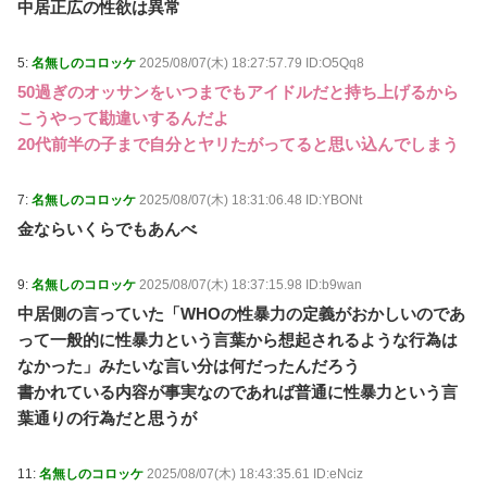
中居正広の性欲は異常
5:
名無しのコロッケ
2025/08/07(木) 18:27:57.79 ID:O5Qq8
50過ぎのオッサンをいつまでもアイドルだと持ち上げるから
こうやって勘違いするんだよ
20代前半の子まで自分とヤリたがってると思い込んでしまう
7:
名無しのコロッケ
2025/08/07(木) 18:31:06.48 ID:YBONt
金ならいくらでもあんべ
9:
名無しのコロッケ
2025/08/07(木) 18:37:15.98 ID:b9wan
中居側の言っていた「WHOの性暴力の定義がおかしいのであ
って一般的に性暴力という言葉から想起されるような行為は
なかった」みたいな言い分は何だったんだろう
書かれている内容が事実なのであれば普通に性暴力という言
葉通りの行為だと思うが
11:
名無しのコロッケ
2025/08/07(木) 18:43:35.61 ID:eNciz