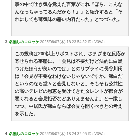
事の中で吐き気を覚えた言葉がこれ『ほら、こんな
んなっちゃってるんだから！』」と紹介すると「そ
れにしても薄気味の悪い内容だった」とつづった。
3:
名無しのコロッケ
2025/08/07(木) 18:23:54.32 ID:sV3Wa
この投稿は200以上リポストされ、さまざまな反応が
寄せられる事態に。「会見は不要だけど法的に白黒
つけたほうが良いのでは」とのリプライに長谷川氏
は「会見が不要なわけないじゃないですか。潔白だ
というのなら堂々と会見しないと。そもそも公共性
の高いテレビの恩恵を受けてきたタレントが都合が
悪くなると会見拒否などありえませんよ」と一蹴し
つつ、中居氏が潔白ならば会見を開くべきとの考え
を示した。
4:
名無しのコロッケ
2025/08/07(木) 18:24:32.95 ID:sV3Wa