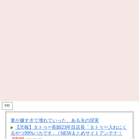
PR
妻が嫌すぎて壊れていった、ある夫の現実
【悲報】タトゥー彫師23年目店長「タトゥー入れにく
るやつ99%バカです」 / NEWまとめサイトアンテナ！
NEW!