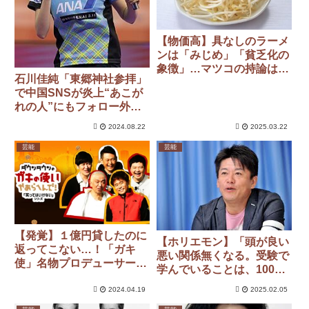
【物価高】具なしのラーメ
ンは「みじめ」「貧乏化の
象徴」…マツコの持論は
石川佳純「東郷神社参拝」
「そもそもラーメンに、も
で中国SNSが炎上“あこが
やしは不要」
れの人”にもフォロー外さ
れる
2024.08.22
2025.03.22
芸能
芸能
【発覚】１億円貸したのに
【ホリエモン】「頭が良い
返ってこない…！「ガキ
悪い関係無くなる。受験で
使」名物プロデューサーに
学んでいることは、100％
発覚した「大規模金銭トラ
意味が無くなる。」と断言
ブル」約束した返済日から
2024.04.19
2025.02.05
1年経過