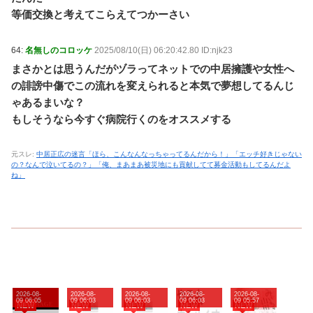
等価交換と考えてこらえてつかーさい
64:
名無しのコロッケ
2025/08/10(日) 06:20:42.80 ID:njk23
まさかとは思うんだがヅラってネットでの中居擁護や女性へ
の誹謗中傷でこの流れを変えられると本気で夢想してるんじ
ゃあるまいな？
もしそうなら今すぐ病院行くのをオススメする
元スレ:
中居正広の迷言「ほら、こんなんなっちゃってるんだから！」「エッチ好きじゃない
の？なんで泣いてるの？」「俺、まあまあ被災地にも貢献してて募金活動もしてるんだよ
ね」
2026-08-
2026-08-
2026-08-
2026-08-
2026-08-
09 06:05
09 06:03
09 06:03
09 06:03
09 05:57
NEW
NEW
NEW
NEW
NEW