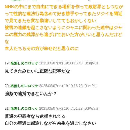
NHKの中にまで自由にできる場所を作って政財界ともつなが
って性的な違法行為含めて好き勝手やってきたジジイを間近
で見てきたら変な勘違いしててもおかしくない
被害の連鎖を起こさないようにジャニに関わった連中はジャ
ニの権力の残滓から遠ざけておいた方がいいと思うんだけど
な
本人たちもその方が幸せだと思うのに
19:
名無しのコロッケ
2025/08/07(木) 19:08:16.40 ID:3qVCI
見てきたみたいに正確な記事だな
20:
名無しのコロッケ
2025/08/07(木) 19:19:16.78 ID:vkPIo
強姦で逮捕できないんか？
21:
名無しのコロッケ
2025/08/07(木) 19:47:51.28 ID:PWat8
普通の犯罪者なら逮捕されてる
自分の境遇に感謝しながら余生を過ごしなさい