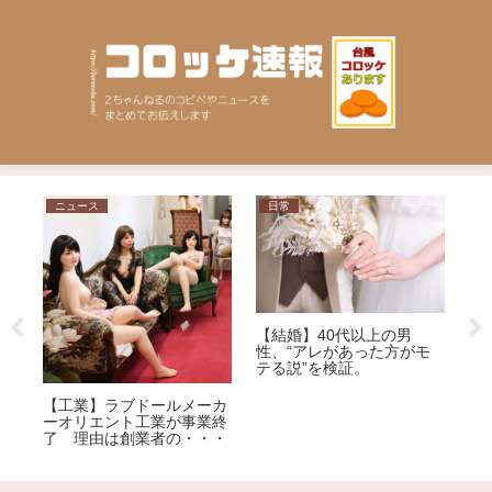
ニュース
日常
問
【結婚】40代以上の男
性、“アレがあった方がモ
回
テる説”を検証。
さ
「
の
い
【工業】ラブドールメーカ
選
ーオリエント工業が事業終
ジ
了 理由は創業者の・・・
荒