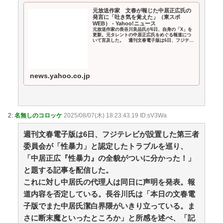
維新と万博で潤ってるはずじゃ… / おまとめアンテナ
元放送作家 文春が報じた中居正広氏の
NEW!
(8/9 03:23)
発言に「吐き気を覚えた」（東スポ
WEB） - Yahoo!ニュース
友人「子供の頃、誕生日とクリスマスとお年玉を一緒
元放送作家の長谷川良品氏が6日、自身の「X」を
にされて本当に嫌だった！」と毎年愚痴ってたのに……
更新。元タレントの中居正広氏をめぐる報道につ
いて言及した。 週刊文春電子版は6日、フジテレ
結婚式と入籍を誕生日と同じ日に決定！←いや、毎年の
ビが設置した第三者委員会が「性暴力」と認定し
たトラブルを
愚痴は何だったんだよ！？ / おまとめアンテナ
NEW!
(8/9
03:19)
【同人ヱロゲ】勝つとヱロイベないけどわざと負ける
news.yahoo.co.jp
のもなあというのはヱロゲーによくあるジレンマ / おま
とめアンテナ
NEW!
(8/9 03:01)
おでこ封印！中村アン、“前髪あり”の新ヘアスタイル
に「新鮮でたまらん」の声【画像】 / おまとめアンテナ
2:
名無しのコロッケ
2025/08/07(木) 18:23:43.19 ID:sV3Wa
NEW!
(8/9 03:00)
週刊文春電子版は6日、フジテレビが設置した第三者
オリジン弁当の定員ゴミ / おまとめアンテナ
(8/9 00:31)
委員会が「性暴力」と認定したトラブルを巡り、
Powered by livedoor 相互RSS
「中居正広『性暴力』の全貌がついに分かった！」
と題する記事を配信した。
これに対し中居氏の代理人は同日に声明を発表。報
道内容を否定している。長谷川氏は「本日の文春電
子版でまた中居氏潔白界隈がいきり立っている。ま
さに断末魔といったところか」と所感を述べ、「記