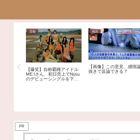
芸能
相談
【画像】この意見、感情
女の仕草
【爆笑】自称覇権アイドル
抜きで反論できる？
の破壊力が
ME:Iさん、初日売上でNiziu
のデビューシングルを下回
る大爆死ｗｗｗｗｗｗｗｗ
ｗｗｗｗｗｗｗｗｗｗｗ
PR