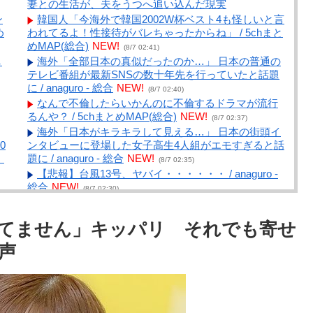
妻との生活が、夫をうつへ追い込んだ現実
ン
韓国人「今海外で韓国2002W杯ベスト4も怪しいと言
め
われてるよ！性接待がバレちゃったからね」 / 5chまと
めMAP(総合)
NEW!
(8/7 02:41)
し
海外「全部日本の真似だったのか…」 日本の普通の
テレビ番組が最新SNSの数十年先を行っていたと話題
に / anaguro - 総合
NEW!
(8/7 02:40)
なんで不倫したらいかんのに不倫するドラマが流行
るんや？ / 5chまとめMAP(総合)
NEW!
(8/7 02:37)
海外「日本がキラキラして見える…」 日本の街頭イ
0
ンタビューに登場した女子高生4人組がエモすぎると話
！
題に / anaguro - 総合
NEW!
(8/7 02:35)
【悲報】台風13号、ヤバイ・・・・・・ / anaguro -
総合
NEW!
(8/7 02:30)
【国際】アメリカには「膨大な量の兵器がある」ト
校
ランプ氏が主張 在庫枯渇の報道受け / 5chまとめ
てません」キッパリ それでも寄せ
門
MAP(総合)
NEW!
(8/7 02:21)
【マジかよ】日本の強さ、実はこれ。外国人が“日
声
常”を見て衝撃を受けた理由 / 5chまとめMAP(総
合)
NEW!
4)
(8/7 02:17)
【映画】織田裕二主演『踊る大捜査線 N.E.W.』 新メ
ンバー映像解禁！ 趣里、増田貴久、佐藤二朗、佐々木
蔵之介、野呂佳代ら出演 / 5chまとめMAP(総合)
NEW!