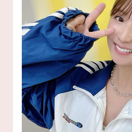
【R-18】やる夫のハーレム大王国【即興・たまに
価】 第４３９話 / まとめるZ
NEW!
(8/7 02:04)
実家で初めてのこたつにウキウキなクロ様。【再】 
まとめるZ
NEW!
(8/7 02:04)
サカつく2026 半年プレイした結論 / まとめる
Z
NEW!
(8/7 02:04)
【画像】本田望結の妹、本田望結より実ってしまう 
2chまとめアンテナ！
NEW!
(8/6 21:54)
【朗報】阪神の新外国人D.ガルシアさんOPS.966
wRC+188wwwwwwwwwwwwwwwwwwwwwwwwww
www / 2chまとめアンテナ！
NEW!
(8/6 21:54)
移民を過剰に問題視してる人ら一定数いるけどさ /
2chまとめアンテナ！
NEW!
(8/6 21:54)
【悲報】韓国サッカー 国際試合で審判買収(性接待
をしてた模様
wwwwwwwwwwwwwwwwwwwwwwwwwwwwwwww
wwwwwwwwwwwwwwww / 2chまとめアンテナ！
NEW!
(8/6 21:54)
36歳の彼女と結婚したいのに、家族が猛反対。家
から信じられない言葉が飛び出した… 他 / 2chnaviヘ
ドライン
(12/24 07:00)
Powered by livedoor 相互RSS