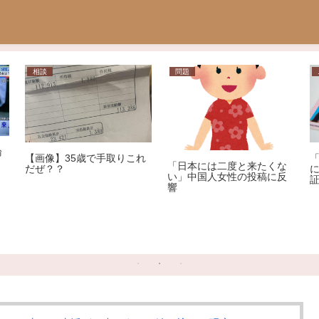
相談
問題
論
【画像】35歳で手取りこれ
「日本には二度と来たくな
だぜ？？
い」中国人女性の投稿に反
響