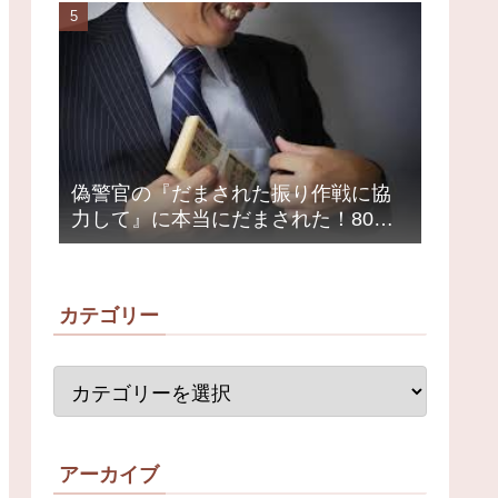
荒れ
偽警官の『だまされた振り作戦に協
力して』に本当にだまされた！80代
女性1200万円被害
カテゴリー
アーカイブ