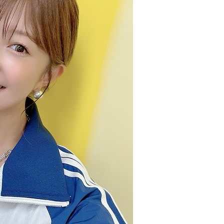
安
(8/7 02:17)
「お皿は綺麗だけど食べ方が汚い」焼き魚を食べた
/
知人の信じられない所作…両手で1本ずつ箸を持ち、骨
や手をしゃぶり、口から出した骨をテーブルに並べ
る・・・ / おまとめアンテナ
NEW!
(8/7 00:19)
【朗報】イギリス、タバコ販売禁止法案を可決
/
wwwwww / おまとめアンテナ
NEW!
(8/7 00:12)
【IT/ネット】中国企業Zbtlink製ルーター20機種にバ
の
ックドア、外部から完全制御のおそれ / おまとめアン
w
テナ
NEW!
(8/7 00:00)
人の睡眠と食事に過剰に口を出してくる母親と彼氏
うるさい…薬を飲まないと眠れない苦しさも知らない
くせに「薬やめな」、食べたくない時に「一口食べ
)
て」としつこい無神経すぎる！！ / おまとめアンテナ
NEW!
(8/6 23:19)
w
「住信SBI」が「ドコモの銀行」に変わってうんざり
してるやつｗｗｗｗｗｗｗ / おまとめアンテナ
NEW!
(8/6 23:00)
族
ッ
Powered by livedoor 相互RSS