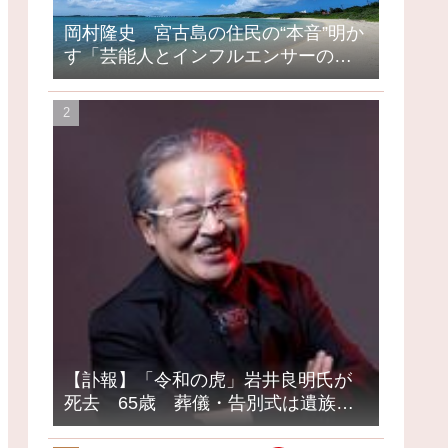
岡村隆史 宮古島の住民の“本音”明か
す「芸能人とインフルエンサーの島
になってしまったって」
【訃報】「令和の虎」岩井良明氏が
死去 65歳 葬儀・告別式は遺族の
意向で密葬