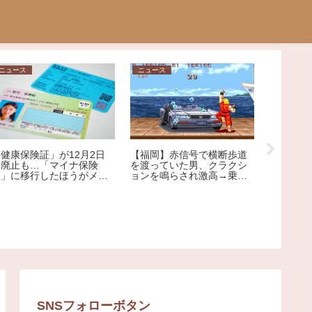
ニュース
ニュース
ニュース
「健康保険証」が12月2日
【福岡】赤信号で横断歩道
に廃止も…「マイナ保険
を渡っていた男、クラクシ
証」に移行したほうがメリ
ョンを鳴らされ激高→乗用
【社会】
ット大!?その理由を専門家
車を殴りへこませたか 自
質" 元
が解説
称アメリカ人の男を現行犯
ないNに
逮捕
プ告発
SNSフォローボタン