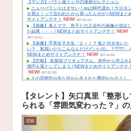
【マンガ】バラシ屋トシヤの漫画セレクション
ニューバランスはダサい！onは時代遅れ！サロモ
を買え！って言われたから買ったんやが / NEWまと
サイトアンテナ！
NEW!
(8/7 02:41)
【画像】美人ママ、息子との入浴中の画像が流出
た結果・・・ / NEWまとめサイトアンテナ！
NEW!
(8/7 02:41)
【画像】芋系女子大生「え～！？ 私と付き合いた
い？ 私脱いだらこんなんだけどいいの…？????」 /
NEWまとめサイトアンテナ！
NEW!
(8/7 02:40)
【悲報】 名探偵プリキュアさん、前作から売上を1
億円も落としてしまう / NEWまとめサイトアンテナ
NEW!
(8/7 02:39)
人の雰囲気や見た目から生まれた季節わかる？ /
NEWまとめサイトアンテナ！
NEW!
(8/7 02:39)
「公立に行ったら笑われる」5歳から受験漬け。高
【タレント】矢口真里「整形し
まで公立の39歳夫が見た妻の「ある豹変」とは【専
家助言】 / VIP・ネタ・オールジャンル – New World
られる「雰囲気変わった？」の
Antenna
NEW!
(8/7 02:27)
なに！？蜘蛛出たの！？ / まとめるZ
NEW!
(8/7 02:0
女子とアフタヌーンティーとか行ってみたかった /
芸能
まとめるZ
NEW!
(8/7 02:04)