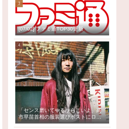
[07/02] ファミ通TOP30更新
「センス磨いてやるからこいよ」高
市早苗首相の服装選びポストにロッ
クミュージシャンが激怒、ネット大