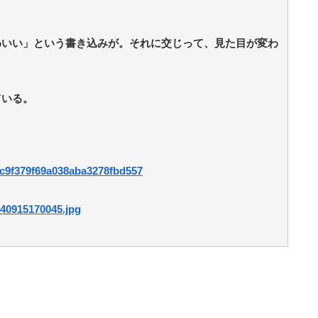
わいい」という書き込みが。それに交じって、見た目が変わ
ている。
79c9f379f69a038aba3278fbd557
240915170045.jpg