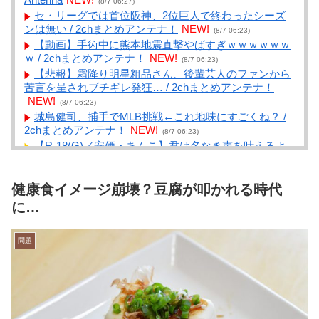
(8/7 06:27)
セ・リーグでは首位阪神、2位巨人で終わったシーズ
ンは無い / 2chまとめアンテナ！
NEW!
(8/7 06:23)
【動画】手術中に熊本地震直撃やばすぎｗｗｗｗｗｗ
ｗ / 2chまとめアンテナ！
NEW!
(8/7 06:23)
【悲報】霜降り明星粗品さん、後輩芸人のファンから
苦言を呈されブチギレ発狂… / 2chまとめアンテナ！
NEW!
(8/7 06:23)
城島健司、捕手でMLB挑戦←これ地味にすごくね？ /
2chまとめアンテナ！
NEW!
(8/7 06:23)
【R-18(G)／安価・あんこ】君は名なき声を叶えるよ
うです。【オリ世界ポケスレ】 第１６話 / まとめる
Z
NEW!
(8/7 06:04)
健康食イメージ崩壊？豆腐が叩かれる時代
【財務省】エース級の財務官僚が異例転出へ 官邸幹
部「協力的でなかったから」 / まとめるZ
NEW!
に…
(8/7 06:04)
ガルパンソシャゲ世界線の家元って、人生エンジョイ
しすぎじゃない？ / まとめるZ
NEW!
(8/7 06:04)
問題
【阪神】「つながってよかった」近本光司が初回7得
点を生んだ“裏のファインプレー”とは？11人攻撃を誘発
した圧巻の初球一閃 / まとめるZ
NEW!
(8/7 06:04)
競泳・本多灯 危険運転致傷で起訴、アジア大会など
の国際大会への出場を辞退 / まとめるZ
NEW!
(8/7 06:04)
【衝撃】名作『HUNTER×HUNTER』の「幻影旅団」