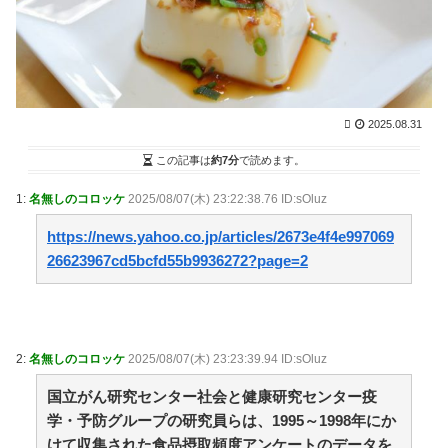
とんでもない事が判明ｗｗｗｗもしかして「幻影旅団」
は…ヤバすぎる… / NEWまとめサイトアンテナ！
NEW!
(8/7 06:03)
外国人留学生「また月給24万円、あんなに働いたの
に…」ワイ「18万」→…論破した結果ｗｗｗ / NEWまと
めサイトアンテナ！
NEW!
(8/7 06:00)
2025.08.31
【悲報】生成AI、メモリやSSDだけでなく「マザーボ
ード」まで値上げさせてしまいそう / NEWまとめサイト
この記事は
約7分
で読めます。
アンテナ！
NEW!
(8/7 06:00)
弁当屋「消費税減税しても値下げなんてしないよ」 /
1:
名無しのコロッケ
2025/08/07(木) 23:22:38.76 ID:sOluz
NEWまとめサイトアンテナ！
NEW!
(8/7 06:00)
https://news.yahoo.co.jp/articles/2673e4f4e997069
【事件】「ジャンプ」ストアで大量注文→キャンセル
か 業務妨害容疑で女逮捕 / NEWまとめサイトアンテ
26623967cd5bcfd55b9936272?page=2
ナ！
NEW!
(8/7 06:00)
36歳の彼女と結婚したいのに、家族が猛反対。家族か
ら信じられない言葉が飛び出した… 他 / 2chnaviヘッド
ライン
(12/24 07:00)
2:
名無しのコロッケ
2025/08/07(木) 23:23:39.94 ID:sOluz
Powered by livedoor 相互RSS
国立がん研究センター社会と健康研究センター疫
学・予防グループの研究員らは、1995～1998年にか
“変われない私”が動き出す瞬間に出会う
けて収集された食品摂取頻度アンケートのデータを
【韓国の得意技】 韓国サッカー協会 2011～12年に