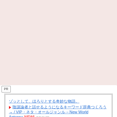
PR
ゾッとして、ほろりとする奇妙な物語。
陰謀論者と話せるようになるキーワード辞典つくろう
→ / VIP・ネタ・オールジャンル – New World
Antenna
NEW!