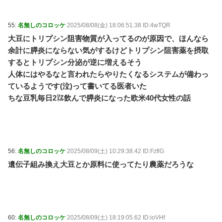
55:
名無しのコロッケ
2025/08/08(金) 18:06:51.38 ID:4wTQR
大豆にトリプシン阻害物質が入ってるのが原因で、ほんなら
余計に膵炎にならない気がするけどトリプシン阻害薬を摂取
するとトリプシン分泌が逆に増えるそう
人体にはやるなと言われたらやりたくなるシステムが備わっ
ているようです(泣)って書いてる医者いた
ちな豆乳毎日2㍑飲んで膵炎になった欧米40代女性の話
56:
名無しのコロッケ
2025/08/09(土) 10:29:38.42 ID:FzflG
遺伝子組み換え大豆とか原料に使ってたり農薬だろうな
60:
名無しのコロッケ
2025/08/09(土) 18:19:05.62 ID:ioVHf