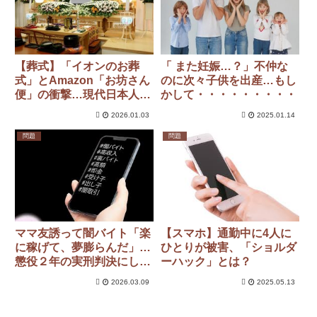
【葬式】「イオンのお葬
「 また妊娠…？」不仲な
式」とAmazon「お坊さん
のに次々子供を出産…もし
便」の衝撃…現代日本人に
かして・・・・・・・・・
とって葬式とは何なのか？
2026.01.03
2025.01.14
「葬祭業者からは批判
が…」
問題
問題
ママ友誘って闇バイト「楽
【スマホ】通勤中に4人に
に稼げて、夢膨らんだ」…
ひとりが被害、「ショルダ
懲役２年の実刑判決にしば
ーハック」とは？
らくぼう然
2026.03.09
2025.05.13