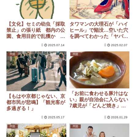
【文化】セミの幼虫「採取
タワマンの大理石が「ハイ
禁止」の張り紙 都内の公
ヒール」で陥没…空いた穴
園、食用目的で乱獲か 中
を調べてわかった「ヤバす
国語でも注意喚起
ぎる事態」
2025.07.14
2025.02.07
問題
問題
「お前に食わせる豚汁はな
【もはや京都じゃない、京
い」親が自治会に入らない
都市民が悲鳴】「観光客が
7歳児が「どんど焼き」参
多過ぎる！」
加許されず。
2025.05.17
2026.01.29
問題
問題