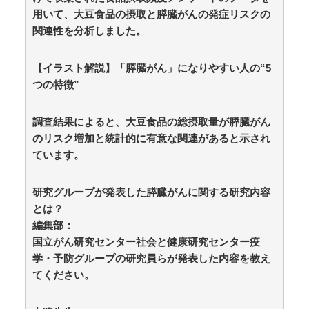
国際審判員らを性接待 / 5chまとめMAP(総合)
NEW!
用いて、大豆食品の摂取と膵臓がんの発症リスクの
(8/7
06:13)
関連性を分析しました。
欧州「日本だけ反則だろ…」 世界の『日本びいき』に
ヨーロッパ全土から不満の声 / anaguro - 総合
NEW!
(8/7
【イラスト解説】「膵臓がん」になりやすい人の“5
06:10)
私有地に停めていた自家用車に『祭の邪魔』と地元住
つの特徴”
民が移動要求、所有者は要求に応じるも次の朝にガレー
ジに向かうと…… / anaguro - 総合
NEW!
(8/7 06:05)
調査結果によると、大豆食品の総摂取量が膵臓がん
【ニュース】石破茂、離党の覚悟を決めた模様 /
anaguro - 総合
NEW!
のリスク増加と統計的に有意な関連があると示され
(8/7 06:00)
とある魔術の禁書目録、最新刊でヒロイン戦争決着ｗ
ています。
ｗｗｗ / 5chまとめMAP(総合)
NEW!
(8/7 05:47)
【芸能】菊地亜美、マレーシアとの2拠点生活を始め
研究グループが発表した膵臓がんに関する研究内容
ると報告「自分の中で“今しかない”と思ったんです」 /
5chまとめMAP(総合)
NEW!
とは？
(8/7 05:47)
【財務省】エース級の財務官僚が異例転出へ 官邸幹
編集部：
部「協力的でなかったから」 / 5chまとめMAP(総
国立がん研究センター社会と健康研究センター疫
合)
NEW!
(8/7 05:35)
学・予防グループの研究員らが発表した内容を教え
【悲報】有吉弘行さん、また匂わせポスト
てください。
wwwwwwwwwwwwwwww / 5chまとめMAP(総合)
NEW!
(8/7 05:25)
19歳美少女モデル、CMの妖精姿が可愛すぎて見入る