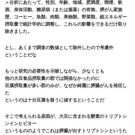
＞分析にあたって、性別、年齢、地域、肥満度、喫煙、飲
酒、身体活動、糖尿病（または服薬）の有無、膵がん家族
歴、コーヒー、魚類、肉類、果物類、野菜類、総エネルギー
摂取量で統計学的に調整し、これらの影響をできるだけ取り
除きました。
とし、あくまで調査の数値として除外したので考慮外
ということだな
もっと研究の必要性を示唆しながら、少なくとも
他の大豆食品摂取量の郡では関係なかったのに
豆腐摂取量が多い郡のみが、なぜか綺麗に膵臓がんを発症し
た
というのは十分豆腐を疑うに値するということだ
そこで考えられる原因が、大豆に含まれる酵素のトリプトシ
ンインヒビター
というもののようでこれは膵臓が出すトリプトシンというた