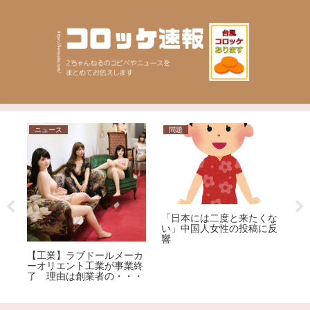
ニュース
問題
ニ
逮
「日本には二度と来たくな
モ
と
い」中国人女性の投稿に反
響
【工業】ラブドールメーカ
ーオリエント工業が事業終
了 理由は創業者の・・・