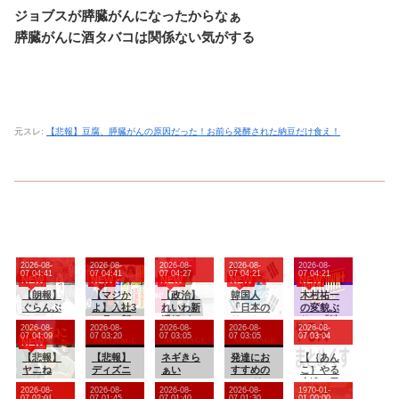
ジョブスが膵臓がんになったからなぁ
膵臓がんに酒タバコは関係ない気がする
元スレ:
【悲報】豆腐、膵臓がんの原因だった！お前ら発酵された納豆だけ食え！
2026-08-
2026-08-
2026-08-
2026-08-
2026-08-
07 04:41
07 04:41
07 04:27
07 04:21
07 04:21
NEW
NEW
NEW
NEW
NEW
【朗報】
【マジか
【政治】
韓国人
木村祐一
ぐらんぶ
よ】入社3
れいわ新
「日本の
の変貌ぶ
るのヒロ
ヶ月の新
選組が
サッカー
りに「渋
2026-08-
2026-08-
2026-08-
2026-08-
2026-08-
イン、デ
人が労基
「いのち
協会も性
くなりす
07 04:09
07 03:20
07 03:05
07 03:05
07 03:04
NEW
レる
を連れて
の党」に
接待やっ
ぎ」「い
【悲報】
来て「90
【悲報】
党名変更
ネギきら
てるんじ
発達にお
つの間に
【｛あん
ヤニね
連勤させ
ディズニ
ぁい
ゃないで
すすめの
かイケお
こ｝やる
こ、BPO
られまし
ーと
すか？」
todoリス
じに」の
夫達は異
2026-08-
2026-08-
2026-08-
2026-08-
1970-01-
で問題視
た」「労
USJ、JK
トない？
声
世界での
07 02:01
07 01:45
07 01:40
07 01:30
01 00:00