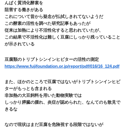
んぱく質消化酵素を
阻害する働きがある
これについて昔から疑念が払拭しきれてないようだ
この酵素の活性を調べた研究記事もあったが
従来は加熱により不活性化すると思われていたが、
この結果で不活性化は難しく豆腐にしっかり残っていること
が示されている
豆腐類のトリプトシンインヒビターの活性の測定
https://www.fujifoundation.or.jp/report/pdf/016/16_124.pdf
また、ほかのところで豆腐ではないがトリプトシンインヒビ
ターがもっとも含まれる
非加熱の大豆飼料を用いた動物実験では
しっかり膵臓の腫れ、炎症が認められた、なんてのも散見で
きるな
なので現状はまだ豆腐を危険視する段階ではないが