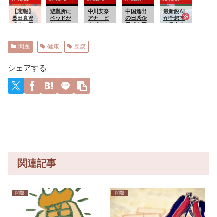
される
働基準法
のダンス
し上がり
【悲報】
違反で
会場にな
避難所に
中川安奈
中国進出
たいよう
最新鋭AI
桑田真澄
す」→俺
ってしま
ベッドが
アナ ピ
の日系企
です】
が予想す
「今の野
「彼は30
う （※動
ない！と
タピタニ
業「中国
【第６４
る日本人
球は長
連休中で
画あり）
文句たら
ットで巨
ビジネス
話：最強
メジャー
打、速い
すが?」
たらだっ
乳がくっ
はもう大
対決】
リーガー
ボールば
た左派、
きり！！
変」
達の2026
問題
健康
豆腐
っか」
実際に避
【GIF動画
年の打撃
難所にベ
あり】
成績
ッドが搬
wywywy
シェアする
入されて
wwywyw
しまった
ywywywy
結果……
wywyww
y
関連記事
問題
問題