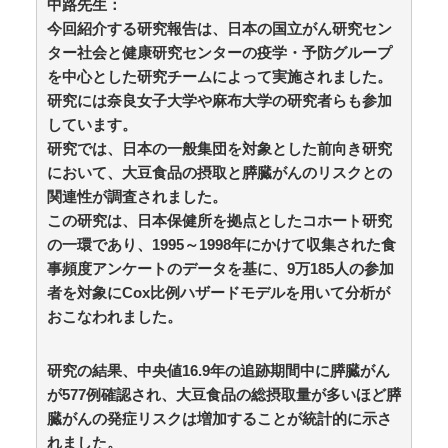
中路先生：
人続出 / おまとめアンテナ
NEW!
(8/7 04:16)
今回紹介する研究報告は、日本の国立がん研究セン
ジャンポケ斉藤「同意があったんです。本当です。信
じて下さい」 ←何でこの主張が通らないの？ / おまと
ター社会と健康研究センターの疫学・予防グループ
めアンテナ
NEW!
(8/7 03:07)
を中心とした研究チームによって実施されました。
米国、韓国防衛に核持ち出すか…中ロに備え「短距離
研究には奈良女子大学や麻布大学の研究者らも参加
戦術核」を検討 / おまとめアンテナ
NEW!
(8/7 03:00)
しています。
【財務省】エース級の財務官僚・一松旬氏が“異例転
研究では、日本の一般集団を対象とした前向き研究
出”へ！？官邸幹部「協力的でなかったから」 / おまとめ
アンテナ
NEW!
において、大豆食品の摂取と膵臓がんのリスクとの
(8/7 03:00)
浮気と緊急避妊薬を隠す元カノ！問い詰めると「記憶
関連性が調査されました。
がない」と逃げ、私を「モラハラ男」認定してキープ＆
この研究は、日本保健所を拠点としたコホート研究
おねだり三昧。浮気発覚後、我慢の限界で他の女性とス
の一環であり、1995～1998年にかけて収集された食
ピード婚した結果ｗｗｗｗｗ / おまとめアンテナ
NEW!
事頻度アンケートのデータを基に、9万185人の参加
(8/7 02:13)
者を対象にCox比例ハザードモデルを用いて分析が
Powered by livedoor 相互RSS
おこなわれました。
研究の結果、中央値16.9年の追跡期間中に膵臓がん
が577例確認され、大豆食品の総摂取量が多いほど膵
臓がんの発症リスクは増加することが統計的に示さ
れました。