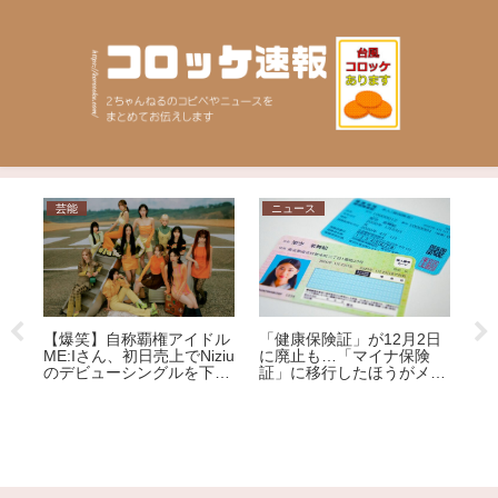
芸能
ニュース
日
【爆笑】自称覇権アイドル
「健康保険証」が12月2日
ME:Iさん、初日売上でNiziu
ぢ
に廃止も…「マイナ保険
のデビューシングルを下回
され
証」に移行したほうがメリ
【
る大爆死ｗｗｗｗｗｗｗｗ
ット大!?その理由を専門家
丸
ｗｗｗｗｗｗｗｗｗｗｗ
が解説
プ
た