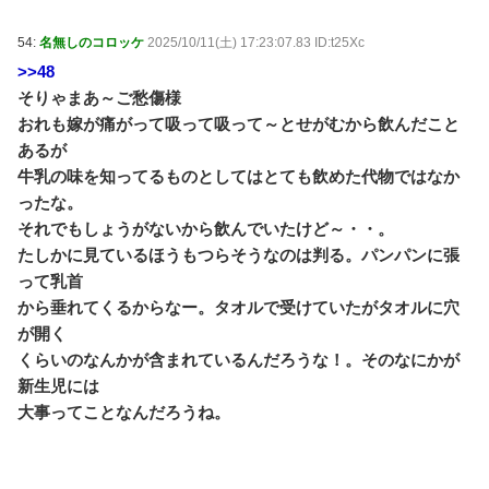
54:
名無しのコロッケ
2025/10/11(土) 17:23:07.83 ID:t25Xc
>>48
そりゃまあ～ご愁傷様
おれも嫁が痛がって吸って吸って～とせがむから飲んだこと
あるが
牛乳の味を知ってるものとしてはとても飲めた代物ではなか
ったな。
それでもしょうがないから飲んでいたけど～・・。
たしかに見ているほうもつらそうなのは判る。パンパンに張
って乳首
から垂れてくるからなー。タオルで受けていたがタオルに穴
が開く
くらいのなんかが含まれているんだろうな！。そのなにかが
新生児には
大事ってことなんだろうね。