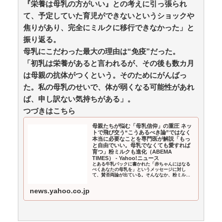
『栄養は母乳の方がいい』との考えに引っ張られ
西郷隆盛ってなんで石にされたの / 5chまとめMAP(総
合)
NEW!
て、予定していた育児ができないというショックや
(8/10 01:13)
【千葉】「波にさらわれ姿が見えない」八街市の男性
焦りがあり、完全にミルクに移行できなかった」と
（38）波にさらわれ死亡... / おまとめアンテナ
NEW!
(8/9
振り返る。
22:33)
母乳にこだわった最大の理由は“免疫”だった。
辛ラーメン美味すぎやろ / おまとめアンテナ
NEW!
(8/9
「初乳は栄養があると言われるが、その後も数カ月
22:26)
は母親の抗体がつくという。そのためにがんばっ
劇場移転で豊永阿紀が意気込み「いま一度アピール」
/ おまとめアンテナ
た。私の母乳のせいで、体が弱くなる可能性があれ
(8/9 20:06)
【J2第1節 山形×栃木C】山形は百年構想リーグでシー
ば、申し訳ない気持ちがある」。
ズンW喫した栃木C下し開幕白星！川名連介は移籍後初
つづきはこちら
ゴール / おまとめアンテナ
(8/9 16:30)
母親たちが悩む「母乳信仰」の重圧 ネッ
Powered by livedoor 相互RSS
トで飛び交う“こうあるべき論”ではなく
本当に必要なことを専門医が解説「もっ
と自由でいい。母乳でなくても愛すれば
育つ」粉ミルクも進化（ABEMA
TIMES） - Yahoo!ニュース
とある牛乳パックに書かれた「赤ちゃんにはなる
べくあなたの母乳を」というメッセージに対し
て、賛否両論が出ている。そんななか、粉ミルク
を避け、母乳育児に過度にこだわる「母乳信仰」
が話題だ。 3歳と
news.yahoo.co.jp