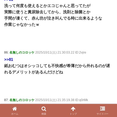
洗って何度も使えるとかエコじゃんと思ってたが
実際に使うと糞尿除去してから、洗剤と除菌とか
手間が凄くて、赤ん坊が泣き叫んでる時に出来るような
作業じゃなかったｗ
86:
名無しのコロッケ
2025/10/11(土) 21:30:03.22 ID:2vjre
>>81
紙おむつはオシッコしても不快感が希薄だから外れるのが遅
れるデメリットがあるんだけどね
87:
名無しのコロッケ
2025/10/11(土) 21:35:19.38 ID:q0rMk
>>86
オムツはずれるの遅いのは実感としてある
ホーム
検索
トップ
サイドバー