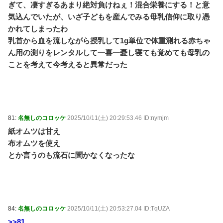
ぎて、凄すぎるあまり絶対負けねぇ！混合栄養にする！と意
気込んでいたが、いざ子どもを産んでみる母乳信仰に取り憑
かれてしまったわ
乳首から血を流しながら授乳して1g単位で体重測れる赤ちゃ
ん用の測りをレンタルして一喜一憂し寝ても覚めても母乳の
ことを考えて今考えると異常だった
81:
名無しのコロッケ
2025/10/11(土) 20:29:53.46 ID:nymjm
紙オムツは甘え
布オムツを使え
とか言うのも流石に聞かなくなったな
84:
名無しのコロッケ
2025/10/11(土) 20:53:27.04 ID:TqUZA
>>81