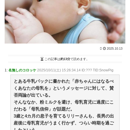
い【再】 / まとめるZ
NEW!
(8/10 02:03)
【画像】北朝鮮のビアガール、えっちだった / NEWま
とめサイトアンテナ！
NEW!
(8/10 02:01)
社長「陸上部作りたいんだけどやらん？」俺「嫌で
す」社長「活動時間は出勤扱いで手当出すよ？」俺
「…」 / NEWまとめサイトアンテナ！
NEW!
(8/10 02:00)
【どゆこと？】カルピス「原液を5倍に希釈してくだ
さい」←意味が分かりにくくて草 / NEWまとめサイトア
2025.10.13
ンテナ！
NEW!
(8/10 02:00)
江別リンチ犯「立って謝罪は本気じゃない」 裁判官
この記事は
約13分
で読めます。
「ほな裁判で土下座してないキミは本気じゃないな」 /
NEWまとめサイトアンテナ！
NEW!
(8/10 02:00)
1:
名無しのコロッケ
2025/10/11(土) 15:26:34.14 ID:??? TID:SnowPig
メンタルクリニックの選び方、相性について / NEWま
とめサイトアンテナ！
NEW!
とある牛乳パックに書かれた「赤ちゃんにはなるべ
(8/10 01:57)
36歳の彼女と結婚したいのに、家族が猛反対。家族か
くあなたの母乳を」というメッセージに対して、賛
ら信じられない言葉が飛び出した… 他 / 2chnaviヘッド
否両論が出ている。
ライン
(12/24 07:00)
そんななか、粉ミルクを避け、母乳育児に過度にこ
Powered by livedoor 相互RSS
だわる「母乳信仰」が話題だ。
3歳と4カ月の息子を育てるリリーさんも、長男の出
産後に母乳育児がうまく行かず、つらい時期を過ご
“変われない私”が動き出す瞬間に出会う
【爆笑ｗ】バッグひったくりを試みた男、バイクを盗
したという。