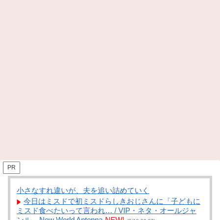
PR
小さなすれ違いが、夫を追い詰めていく
今日はミスドで初ミスドらしきおじさんに「子どもに
ミスド食べたいって言われ… / VIP・ネタ・オールジャ
ンル – New World Antenna
NEW!