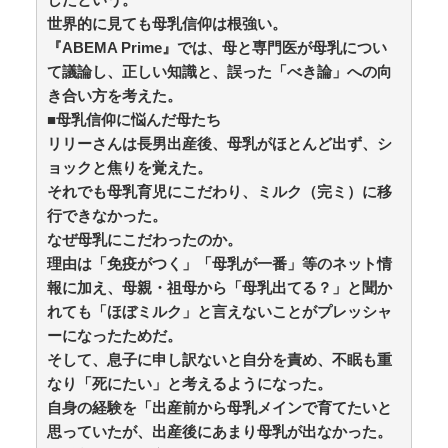
られる！ / anaguro - 総合
NEW!
(8/10 02:10)
世界的に見ても母乳信仰は根強い。
【悲報】消費税減税に反対している自民党議員9人が
『ABEMA Prime』では、母と専門医が母乳につい
判明ｗｗｗｗｗｗ / anaguro - 総合
NEW!
(8/10 02:05)
て議論し、正しい知識と、誤った「べき論」への向
海外「日本人はなんて気高いんだ！」 英高級紙も驚愕
き合い方を考えた。
した極限の中の日本人の姿に世界が衝撃 / anaguro - 総合
NEW!
■母乳信仰に悩んだ母たち
(8/10 02:00)
インドネシア、”ドラえもん”が16人いた / 5chまとめ
リリーさんは長男出産後、母乳がほとんど出ず、シ
MAP(総合)
NEW!
(8/10 01:55)
ョックと焦りを覚えた。
【教育】9割の親が「きちんと学校で教えてほしい」
それでも母乳育児にこだわり、ミルク（完ミ）に移
も…日本で性教育が一向に進まない裏事情を元教師が指
行できなかった。
摘 / 5chまとめMAP(総合)
NEW!
(8/10 01:39)
なぜ母乳にこだわったのか。
【悲報】モーニング娘。'26新曲「YesかNoか私か」18
期3人にソロパートなし / 5chまとめMAP(総合)
NEW!
理由は「免疫がつく」「母乳が一番」等のネット情
(8/10 01:29)
報に加え、母親・祖母から「母乳出てる？」と聞か
【マジかよ】外国人「なぜ日本の大家は差別するん
れても「ほぼミルク」と言えないことがプレッシャ
だ」→現役大家の実録に反論できず / 5chまとめMAP(総
ーになったためだ。
合)
NEW!
(8/10 01:27)
そして、息子に申し訳ないと自分を責め、不眠も重
眼瞼下垂の手術した私に「整形成功おめでと～ｗｗ」
とイジり倒す同僚女、不安な時にグロ画像見せて喜び、
なり「死にたい」と考えるようになった。
真剣に拒絶しても「ムキになってるｗ」と嘲笑…人の病
自身の経験を「出産前から母乳メインで育てたいと
気と手術を娯楽にすんなよ！！ / おまとめアンテナ
思っていたが、出産後にあまり母乳が出なかった。
NEW!
(8/10 01:19)