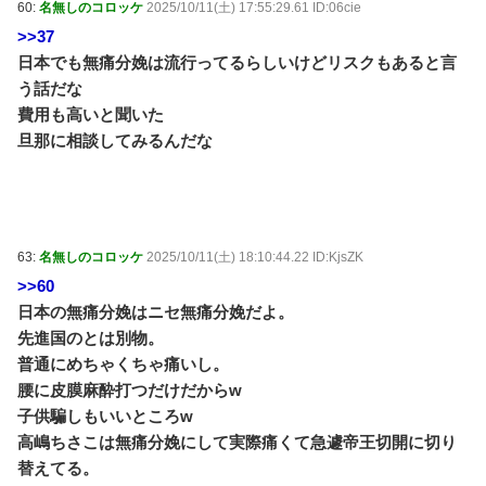
60:
名無しのコロッケ
2025/10/11(土) 17:55:29.61 ID:06cie
>>37
日本でも無痛分娩は流行ってるらしいけどリスクもあると言
う話だな
費用も高いと聞いた
旦那に相談してみるんだな
63:
名無しのコロッケ
2025/10/11(土) 18:10:44.22 ID:KjsZK
>>60
日本の無痛分娩はニセ無痛分娩だよ。
先進国のとは別物。
普通にめちゃくちゃ痛いし。
腰に皮膜麻酔打つだけだからw
子供騙しもいいところw
高嶋ちさこは無痛分娩にして実際痛くて急遽帝王切開に切り
替えてる。