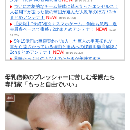
(8/10 02:27)
ついに本格的なチーム解体に踏み切ったエンゼルス！
大谷翔平が去った後の球団が選んだ大改革の行方 / 2ch
まとめアンテナ！
NEW!
(8/10 02:23)
【悲報】”サ終”相次ぐスマホゲーム、倒産も急増 過
去最多ペースで推移 / 2chまとめアンテナ！
NEW!
(8/10
02:23)
5年15億円の巨額契約で加入した巨人の甲斐拓也が一
軍から遠ざかっている理由と復活への課題を徹底解説 /
2chまとめアンテナ！
NEW!
(8/10 02:23)
薬味たっぷりのカツオのたたきが美味すぎる
wwwwwwwwwwwwwwwwwwwwwwww / 2chまとめアン
テナ！
NEW!
(8/10 02:23)
ちいかわ映画みた旦那がモモンガに対してイライラし
母乳信仰のプレッシャーに苦しむ母親たち
ててワロ / まとめるZ
NEW!
(8/10 02:04)
専門家「もっと自由でいい」
巣立ったら抜け殻になりそうです / まとめるZ
NEW!
(8/10 02:04)
家庭
やる夫は供給源になるようです もこっち編 その９
/ まとめるZ
NEW!
(8/10 02:04)
【教育】9割の親が「きちんと学校で教えてほしい」
も…日本で性教育が一向に進まない裏事情を元教師が指
摘 / まとめるZ
NEW!
(8/10 02:03)
あの段ボールで宅急便カーを作ったけど入ってくれな