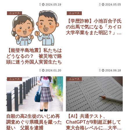
2024.05.19
2024.05.05
ニュース
ニュース
【学歴詐称】小池百合子氏
の出馬で気になる「カイロ
大学卒業をまた明記？」そ
ろそろ疑惑に決着をつけな
いか
【能登半島地震】私たちは
どうなるの？ 被災地で路
頭に迷う外国人実習生たち
2024.01.20
2024.06.18
ニュース
ニュース
自殺の高2生徒のいじめ再
【AI】共通テスト、
調査めぐり県職員を蹴った
ChatGPTが9割超正解して
疑い 父親を逮捕
東大合格レベルに…大半の