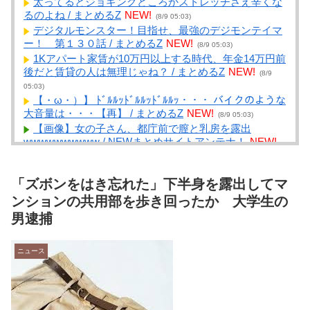
太ってるとジョギングどころかストレッチさえ辛くな
るのよね / まとめるZ
NEW!
(8/9 05:03)
デジタルモンスター！目指せ、最強のデジモンテイマ
ー！ 第１３０話 / まとめるZ
NEW!
(8/9 05:03)
1Kアパート家賃が10万円以上する時代、年金14万円前
後だと賃貸の人は無理じゃね？ / まとめるZ
NEW!
(8/9
05:03)
【・ω・）】 ﾄﾞﾙﾙｯﾄﾞﾙﾙｯﾄﾞﾙﾙｯ・・・ バイクのような
大音量は・・・【再】 / まとめるZ
NEW!
(8/9 05:03)
【画像】女の子さん、都庁前で膣と乳房を露出
wwwwwwwwww / NEWまとめサイトアンテナ！
NEW!
(8/9 04:41)
【衝撃】1年間エアコン壊れた車ｖｓ1年間マニュアル
「ズボンをはき忘れた」下半身を露出してマ
車←これｗｗｗｗｗ / NEWまとめサイトアンテナ！
NEW!
ンションの共用部を歩き回ったか 大学生の
(8/9 04:39)
【話題】高市首相「2年後には私が責任を持って税率
男逮捕
を元に戻す」 食料品の消費税1％へ…“長期政権”への意
欲も？ 公用車は3000万円超の「センチュリーSUV」に /
NEWまとめサイトアンテナ！
NEW!
ニュース
(8/9 04:32)
【動画】ホリエモン、移民受け入れ反対派の若者にブ
チギレ→スタジオ誰も反論できず沈黙w / NEWまとめサ
イトアンテナ！
NEW!
(8/9 04:30)
「大阪人、一家に一台たこ焼き器」←ベルギーバージ