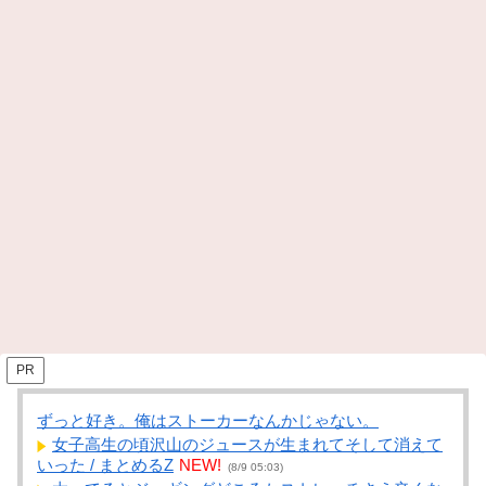
PR
ずっと好き。俺はストーカーなんかじゃない。
女子高生の頃沢山のジュースが生まれてそして消えて
いった / まとめるZ
NEW!
(8/9 05:03)