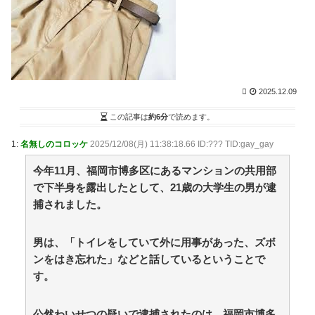
ョンがコチラ・・・・・・ / NEWまとめサイトアンテ
ナ！
NEW!
(8/9 04:27)
【議論】「宇宙の謎」と「死後の世界」って結局どこ
かで繋がってるよな？ / VIP・ネタ・オールジャンル –
New World Antenna
NEW!
(8/9 04:27)
通算219勝のレジェンド山本昌に未だコーチのオファ
2025.12.09
ーなし！球界の宝を活かしきれていない現状と現場復帰
への期待 / 2chまとめアンテナ！
NEW!
(8/9 02:49)
この記事は
約6分
で読めます。
強豪校のベンチ外選手が無理やりダンス？SNSで炎上
する野球部イジメ疑惑の真相と現場取材で見えたリアル
1:
名無しのコロッケ
2025/12/08(月) 11:38:18.66 ID:??? TID:gay_gay
な実態 / 2chまとめアンテナ！
NEW!
(8/9 02:49)
【画像あり】９歳の弟に妊娠させられた１４歳姉と
今年11月、福岡市博多区にあるマンションの共用部
か、その情報だけでシコれるよな！！ / 2chまとめアン
で下半身を露出したとして、21歳の大学生の男が逮
テナ！
NEW!
(8/9 02:49)
捕されました。
AHRA「DH導入が遅すぎる、たまにピッチャーが打っ
たからって何が面白いんだよ」 / 2chまとめアンテナ！
NEW!
(8/9 02:49)
男は、「トイレをしていて外に用事があった、ズボ
36歳の彼女と結婚したいのに、家族が猛反対。家族か
ンをはき忘れた」などと話しているということで
ら信じられない言葉が飛び出した… 他 / 2chnaviヘッド
す。
ライン
(12/24 07:00)
Powered by livedoor 相互RSS
公然わいせつの疑いで逮捕されたのは、福岡市博多