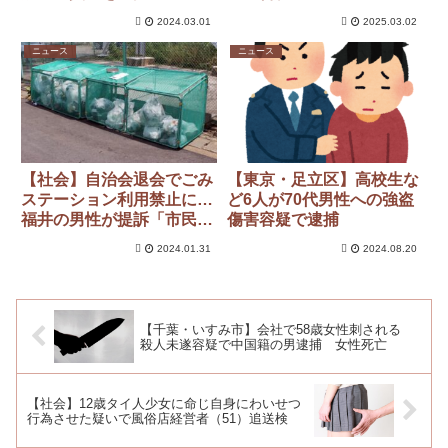
人間がAI以下になりました
2024.03.01
2025.03.02
ニュース
ニュース
【社会】自治会退会でごみ
【東京・足立区】高校生な
ステーション利用禁止に…
ど6人が70代男性への強盗
福井の男性が提訴「市民と
傷害容疑で逮捕
して行政サービス受ける権
2024.01.31
2024.08.20
利ある」 町内会側は争う
姿勢「不平等生じる」
【千葉・いすみ市】会社で58歳女性刺される
殺人未遂容疑で中国籍の男逮捕 女性死亡
【社会】12歳タイ人少女に命じ自身にわいせつ
行為させた疑いで風俗店経営者（51）追送検