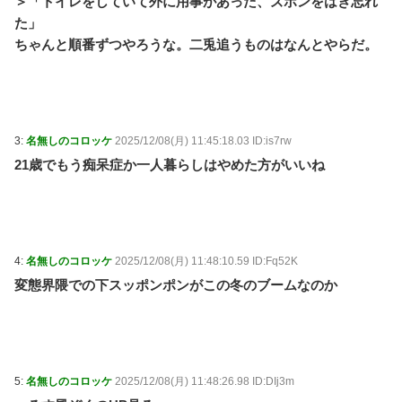
＞「トイレをしていて外に用事があった、ズボンをはき忘れ
1Kアパート家賃が10万円以上する時代、年金14万円前
た」
後だと賃貸の人は無理じゃね？ / 5chまとめMAP(総
合)
NEW!
ちゃんと順番ずつやろうな。二兎追うものはなんとやらだ。
(8/9 04:25)
友人「子供の頃、誕生日とクリスマスとお年玉を一緒
にされて本当に嫌だった！」と毎年愚痴ってたのに……
結婚式と入籍を誕生日と同じ日に決定！←いや、毎年の
愚痴は何だったんだよ！？ / おまとめアンテナ
NEW!
(8/9
03:19)
3:
名無しのコロッケ
2025/12/08(月) 11:45:18.03 ID:is7rw
【同人ヱロゲ】勝つとヱロイベないけどわざと負ける
21歳でもう痴呆症か一人暮らしはやめた方がいいね
のもなあというのはヱロゲーによくあるジレンマ / おま
とめアンテナ
NEW!
(8/9 03:01)
オリジン弁当の定員ゴミ / おまとめアンテナ
NEW!
(8/9
00:31)
【話題】ホロライブ公式が日本の春をおさんぽ！水宮
枢ロボ子さんアキロゼ / おまとめアンテナ
NEW!
(8/9
4:
名無しのコロッケ
2025/12/08(月) 11:48:10.59 ID:Fq52K
00:09)
変態界隈での下スッポンポンがこの冬のブームなのか
【ウマ娘】褒め方はそれぞれ / おまとめアンテナ
(8/8
23:10)
Powered by livedoor 相互RSS
5:
名無しのコロッケ
2025/12/08(月) 11:48:26.98 ID:DIj3m