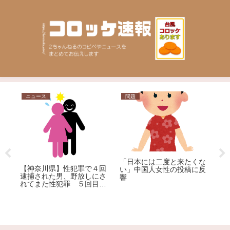
ニュース
問題
日
草
「日本には二度と来たくな
力
【神奈川県】性犯罪で４回
い」中国人女性の投稿に反
逮捕された男、野放しにさ
【
響
れてまた性犯罪 ５回目の
丸
逮捕
プ
た