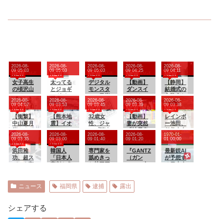
2026-08-
2026-08-
2026-08-
2026-08-
2026-08-
09 05:03
09 05:03
09 05:03
09 04:25
09 04:11
NEW
NEW
NEW
NEW
NEW
女子高生
太ってる
デジタル
【動画】
【静岡】
の頃沢山
とジョギ
モンスタ
ダンスイ
結婚式の
のジュー
ングどこ
ー！目指
ベントで
衣装合わ
2026-08-
2026-08-
2026-08-
2026-08-
2026-08-
スが生ま
ろかスト
せ、最強
乳首が全
せに向か
09 04:07
09 03:53
09 03:45
09 03:39
09 03:38
NEW
NEW
NEW
NEW
NEW
れてそし
レッチさ
のデジモ
開でポロ
った夫婦
て消えて
【衝撃】
え辛くな
【熊本地
ンテイマ
32歳女
リするハ
【動画】
「何度も
レインボ
いった
中山夏月
るのよね
震】イオ
ー！ 第
性、ジャ
プニング
妻が突然
何度も追
ー池田、
姫、ハロ
ンモール
１３０話
ンプ関連
ｗｗｗｗ
「社長息
突され…
超美人女
2026-08-
2026-08-
2026-08-
2026-08-
1970-01-
ヲタもド
熊本 従
グッズを
ｗｗ
子との子
何が目的
子アナと
09 03:35
09 03:00
09 01:40
09 01:20
01 00:00
NEW
NEW
ン引きの
業員の避
『注文キ
供妊娠し
か本当に
結婚www
色恋営業
浜田雅
難誘導
韓国人
ャンセ
専門家を
たw悔し
『GANTZ
理解でき
最新鋭AI
っぷりを
功、超ス
で、社内
「日本人
ル』繰り
舐めきっ
いなら早
（ガン
ない」東
が予想す
発揮
パルタ高
規定に抵
審判も多
返し逮
た某国国
く見つけ
ツ）』全
名高速で
る日本人
校時代
触か
数含まれ
捕…総額
営メディ
てよw」
巻「100
「死の恐
メジャー
夏の思い
ていたサ
43億に
ア、「日
→10年
円」セー
怖」約1.7
リーガー
出に共演
ッカー協
本の反撃
間、誰も
ルが終了
キロの追
達の2026
ニュース
福岡県
逮捕
露出
者衝撃
会の衝撃
能力が地
探さず無
間際！全
突！
年の打撃
的な接待
域を不安
視し続け
37巻
成績
リストに
定化させ
た結果
「23,322
wywywy
シェアする
衝撃の
ている」
円」
wwywyw