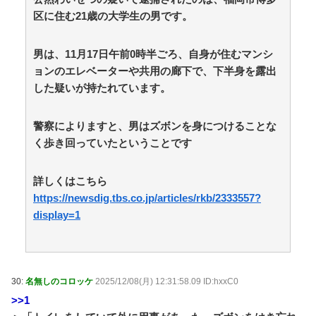
区に住む21歳の大学生の男です。
夫婦なのに、心が一番遠かった日々
防護管なしで感電死を起こした某工務店、「そんな危
険な現場お断りしますわ!と断って正解やったわ」と業者
男は、11月17日午前0時半ごろ、自身が住むマンシ
が業界事情を告白 / anaguro - 総合
NEW!
(8/9 05:10)
ョンのエレベーターや共用の廊下で、下半身を露出
【画像】あのちゃん、なんか別人になる / 5chまとめ
した疑いが持たれています。
MAP(総合)
NEW!
(8/9 05:07)
【朗報】かわいい動物の動画がストレス・不安の軽減
になる可能性。英大学の研究で実証 / anaguro - 総合
警察によりますと、男はズボンを身につけることな
NEW!
(8/9 05:05)
く歩き回っていたということです
国連事務総長「日本よ、国連にお金がない。このまま
では国連が完全崩壊する。助けろ」 / anaguro - 総合
NEW!
詳しくはこちら
(8/9 05:00)
【仰天】ドイツ人「熊本で日本人の底力を見た…!」熊
https://newsdig.tbs.co.jp/articles/rkb/2333557?
本で生まれて初めて震度7の大地震を経験したドイツ
display=1
人。直後、日本人たちの行動に衝撃を受けてしまう… /
5chまとめMAP(総合)
NEW!
(8/9 04:51)
【悲報】バンダイナムコ決算、プリキュアが前年比大
幅減少 / 5chまとめMAP(総合)
NEW!
(8/9 04:51)
映画『8番出口』金ローで地上波初放送 二宮和也
30:
名無しのコロッケ
2025/12/08(月) 12:31:58.09 ID:hxxC0
「まさかテレビにまで迷い込んでしまうとは」 / 5chま
>>1
とめMAP(総合)
NEW!
(8/9 04:39)