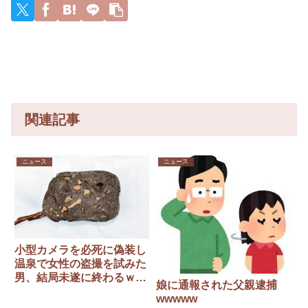
声！」
というス
→「3,700
ywywywy
→「日本
トーリー
円」！完
wywyww
人審判の
で番組制
結まです
y
名前が
作を進め
べて超お
次々と明
ようとす
得に買え
るみ
るも……
るこのチ
に‥」
ャンスを
逃すな！
本日23時
59分ま
で！
関連記事
ニュース
ニュース
小型カメラを必死に偽装し
温泉で女性の盗撮を試みた
男、結局未遂に終わるｗｗ
娘に通報された父親逮捕
ｗ
wwwww