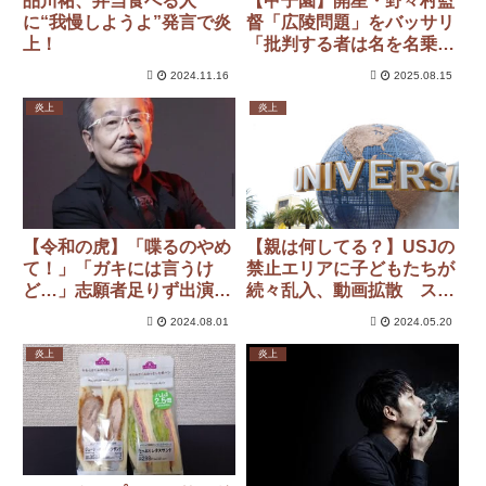
品川祐、弁当食べる人
【甲子園】開星・野々村監
に“我慢しようよ”発言で炎
督「広陵問題」をバッサリ
上！
「批判する者は名を名乗
れ！ 卑怯だ」
2024.11.16
2025.08.15
炎上
炎上
【令和の虎】「喋るのやめ
【親は何してる？】USJの
て！」「ガキには言うけ
禁止エリアに子どもたちが
ど…」志願者足りず出演の
続々乱入、動画拡散 スタ
74歳女性を主宰罵倒…女性
ッフ必死の呼びかけも虚し
2024.08.01
2024.05.20
は涙
く
炎上
炎上