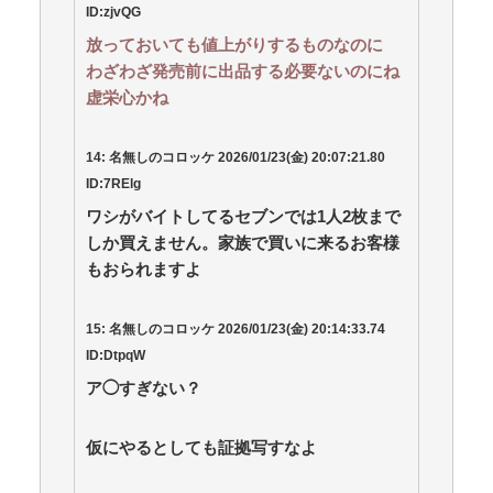
ID:zjvQG
放っておいても値上がりするものなのに
わざわざ発売前に出品する必要ないのにね
虚栄心かね
14:
名無しのコロッケ
2026/01/23(
金
) 20:07:21.80
ID:7RElg
ワシがバイトしてるセブンでは1人2枚まで
しか買えません。家族で買いに来るお客様
もおられますよ
15:
名無しのコロッケ
2026/01/23(
金
) 20:14:33.74
ID:DtpqW
ア◯すぎない？
仮にやるとしても証拠写すなよ