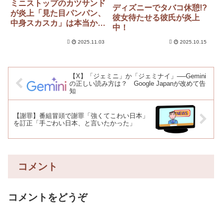
ミニストップのカツサンド
ディズニーでタバコ休憩!?
が炎上「見た目パンパン、
彼女待たせる彼氏が炎上
中身スカスカ」は本当か？
中！
実際にチェックしてみ
た“驚きの結果”
2025.11.03
2025.10.15
【X】「ジェミニ」か「ジェミナイ」──Gemini
の正しい読み方は？ Google Japanが改めて告
知
【謝罪】番組冒頭で謝罪「強くてこわい日本」
を訂正「手ごわい日本、と言いたかった」
コメント
コメントをどうぞ