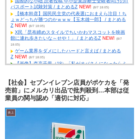
国際的な小咄 読者投稿 中小企業診断士受験者向けのIT
パスポート試験対策 / まとめるZ
NEW!
(8/7 18:05)
【橋本幹彦】国民民主党の代表選におまえら注目！ち
ょｗどっちが勝つのかｗｗｗ【玉木雄一郎】 / まとめる
Z
NEW!
(8/7 18:05)
X民「昆布締めスタイルでちいかわマスコットを映画
館に連れ歩きたいな～せや！」 / まとめるZ
NEW!
(8/7
18:05)
ゲーム業界をダメにしたハードと言えば / まとめる
Z
NEW!
(8/7 18:05)
【画像】森高千里（18）「私がオバさんになったらミ
ニスカートは無理よ」→現在ｗｗｗｗ / NEWまとめサイ
トアンテナ！
NEW!
(8/7 18:00)
【社会】セブンイレブン店員がポケカを「発
【動画】春奈の飯の食い方、レベチｗｗｗｗｗｗｗｗ
ｗｗｗｗｗｗｗｗｗｗｗｗｗｗｗｗ / NEWまとめサイト
売前」にメルカリ出品で批判殺到…本部は従
アンテナ！
NEW!
(8/7 18:00)
業員の関与認め「適切に対応」
寒がりさんの集い / NEWまとめサイトアンテナ！
NEW!
(8/7 17:59)
炎上
兵庫県斎藤知事、不正会計の疑いで前知事に聞き取り
調査へ / NEWまとめサイトアンテナ！
NEW!
(8/7 17:58)
20年落ちで走行距離3マンの軽15万 / NEWまとめサイ
トアンテナ！
NEW!
(8/7 17:47)
東京行きの最終新幹線自由席、人が入りきらず何百人