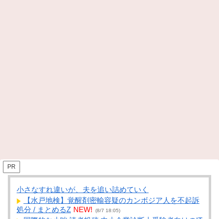
PR
小さなすれ違いが、夫を追い詰めていく
【水戸地検】覚醒剤密輸容疑のカンボジア人を不起訴
処分 / まとめるZ
NEW!
(8/7 18:05)