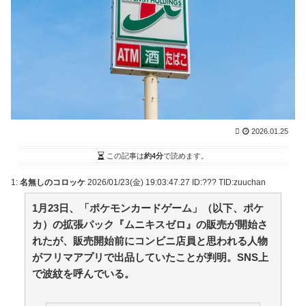
か長岡で野宿確定…🫨素晴… / VIP・ネタ・オールジャ
ンル – New World Antenna
NEW!
(8/7 17:27)
小林製薬「安楽〇の薬作りました」←どんな名前にな
りそう？もし作ったら / 2chまとめアンテナ！
NEW!
(8/7
14:46)
【芸能】鈴木奈々「垂れてたバストが上がった！」
「今が一番バスト大きい！」 下着姿を公開、豊満な美
バストを披露 [冬月記者★] / 2chまとめアンテナ！
NEW!
(8/7 14:46)
2026.01.25
【巨人対ヤクルト17回戦】ヤクルト・長岡、巨人・ハ
ワードから第4号先制ソロホームラ
この記事は
約4分
で読めます。
ン！！！！！！！！！！！！！ / 2chまとめアンテナ！
NEW!
(8/7 14:46)
1:
名無しのコロッケ
2026/01/23(
金
) 19:03:47.27 ID:??? TID:zuuchan
野球も学問も妥協なし！佐々木麟太郎が目指す学位取
得とトップアスリートとしての新たな生き方 / 2chまと
1月23日、「ポケモンカードゲーム」（以下、ポケ
めアンテナ！
NEW!
(8/7 14:46)
カ）の拡張パック『ムニキスゼロ』の販売が開始さ
36歳の彼女と結婚したいのに、家族が猛反対。家族か
れたが、販売開始前にコンビニ店員と思われる人物
ら信じられない言葉が飛び出した… 他 / 2chnaviヘッド
ライン
がフリマアプリで出品していたことが判明。SNS上
(12/24 07:00)
で波紋を呼んでいる。
Powered by livedoor 相互RSS