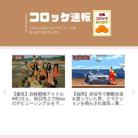
芸能
ニュース
日
【爆笑】自称覇権アイドル
【
【福岡】赤信号で横断歩道
ニ
ME:Iさん、初日売上でNiziu
性
を渡っていた男、クラクシ
て
のデビューシングルを下回
テ
ョンを鳴らされ激高→乗用
ま
る大爆死ｗｗｗｗｗｗｗｗ
車を殴りへこませたか 自
な
ｗｗｗｗｗｗｗｗｗｗｗ
称アメリカ人の男を現行犯
ど
逮捕
れ