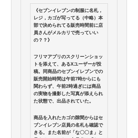
分かり合えているはずの夫が、一番遠い
《セブンイレブンの制服に名札，
【産経新聞】 中共の海警局と海軍の船が衝突2人死
亡 南シナ海でフィリピン船を追跡中、公表までに1年 /
レジ，カゴが写ってる（中略）本
5chまとめMAP(総合)
NEW!
(8/7 18:15)
部で決められてる販売時間前に店
欧州「日本だけ反則だろ…」 世界の『日本びいき』に
員さんがメルカリで売っていい
ヨーロッパ全土から不満の声 / anaguro - 総合
NEW!
(8/7
の？？》
18:10)
【速報】高市首相、また中国を挑発ｗｗｗｗ 何故か毎
日新聞がブチギレｗｗｗｗｗ / anaguro - 総合
NEW!
(8/7
フリマアプリのスクリーンショッ
18:05)
トを添えて、あるXユーザーが投
【画像】村重杏奈さん、実は乳首が出てたことを公言
稿。同商品のセブンイレブンでの
してしまうｗｗｗｗｗｗ / anaguro - 総合
NEW!
(8/7 18:00)
販売開始時間は午前7時からにも
【画像】今のクソガキ共、これを見たこと無くて渡さ
れたらパニクるらしいｗｗｗｗｗｗｗｗｗｗｗｗｗ /
関わらず、午前2時過ぎには商品
5chまとめMAP(総合)
NEW!
(8/7 17:27)
の実物を撮影した写真が添えられ
【芸能】ココリコ遠藤の自宅、猛暑で全館空調故障…
た状態で、出品されていた。
新品交換費300万円…高額費用に「高すぎる」 / 5chまと
めMAP(総合)
NEW!
(8/7 17:21)
【相談】早めに予約した通路側の席に、見知らぬ母子
商品を入れたカゴの隙間からはセ
が。車掌の呼びかけにも「目を閉じて無視」して居座ら
ブンイレブン店員の名札も確認で
れました。無理やり奪われた席は、結局“やったもん勝
きる。また名前が「な〇〇ま」と
ち”になってしまうのでしょうか？ / 5chまとめMAP(総