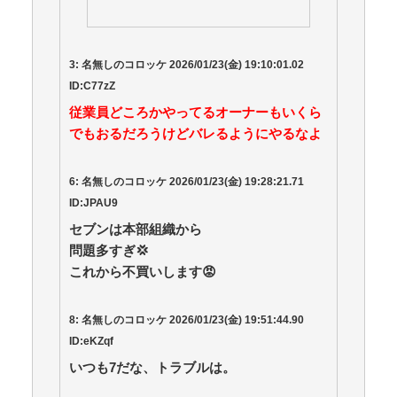
販売前にセブン-イレ
ブン店員と思われる
人物がメルカリで出
品していた。同社は
「従業員による不適
切な行為について
は、適切に対応」と
3:
名無しのコロッケ
2026/01/23(
金
) 19:10:01.02
関与を認めた
ID:C77zZ
従業員どころかやってるオーナーもいくら
でもおるだろうけどバレるようにやるなよ
6:
名無しのコロッケ
2026/01/23(
金
) 19:28:21.71
ID:JPAU9
セブンは本部組織から
問題多すぎ
💢
これから不買いします
😡
8:
名無しのコロッケ
2026/01/23(
金
) 19:51:44.90
ID:eKZqf
いつも7だな、トラブルは。