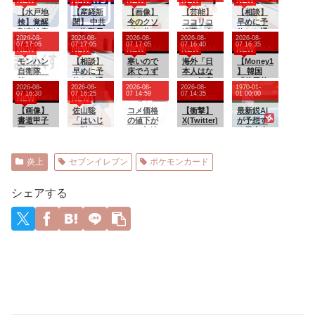
NEW
NEW
NEW
NEW
NEW
【水戸地
【産経新
【画像】
【芸能】
【相談】
検】覚醒
聞】 中共
今のクソ
ココリコ
早めに予
剤密輸容
の海警局
ガキ共、
遠藤の自
約した通
2026-08-
2026-08-
2026-08-
2026-08-
2026-08-
疑のカン
と海軍の
これを見
宅、猛暑
路側の席
07 17:05
07 17:05
07 17:05
07 16:40
07 16:35
NEW
NEW
NEW
NEW
NEW
ボジア人
船が衝突2
たこと無
で全館空
に、見知
を不起訴
モンハン
人死亡
【相談】
くて渡さ
寒いので
調故障…
海外「日
らぬ母子
【Money1
処分
自衛隊
南シナ海
早めに予
れたらパ
床でうず
新品交換
本人はな
が。車掌
】 韓国
第１８４
でフィリ
約した通
ニクるら
くまって
費300万
んて気高
の呼びか
「信用赦
2026-08-
2026-08-
2026-08-
2026-08-
1970-01-
話
ピン船を
路側の席
しいｗｗ
たら、猫
円…高額
いん
けにも
免を何回
07 16:30
07 16:25
07 14:59
07 14:35
01 00:00
NEW
NEW
追跡中、
に、見知
ｗｗｗｗ
が背中に
費用に
だ！」 英
「目を閉
やって
【画像】
公表まで
らぬ母子
佐山聡
ｗｗｗｗ
乗ってき
コメ価格
「高すぎ
高級紙も
【衝撃】
じて無
も、何回
最新鋭AI
書道甲子
に1年
が。車掌
「はいじ
ｗｗｗ
た。のは
の値下が
る」
驚愕した
X(Twitter)
視」して
やって
が予想す
園とかい
の呼びか
ゃ蹴って
いいんだ
り、加速
極限の中
、メンエ
居座られ
も」⇒
る日本人
うお○ぱい
けにも
み」←こ
が・・・
してしま
の日本人
ス嬢とラ
ました。
257万人赦
メジャー
見放題の
「目を閉
こからビ
【再】
う
の姿に世
ウンジ嬢
無理やり
免したの
リーガー
大会ｗｗ
じて無
ンタされ
界が衝撃
のバトル
奪われた
に60万人
達の2026
炎上
セブンイレブン
ポケモンカード
ｗｗｗｗ
視」して
ずに済む
勃発ｗｗ
席は、結
がまた延
年の打撃
ｗ
居座られ
方法
ｗｗｗｗ
局“やった
滞者に転
成績
ました。
ｗｗ
もん勝
落！
wywywy
シェアする
無理やり
ち”になっ
wwywyw
奪われた
てしまう
ywywywy
席は、結
のでしょ
wywyww
局“やった
うか？
y
もん勝
ち”になっ
てしまう
のでしょ
うか？