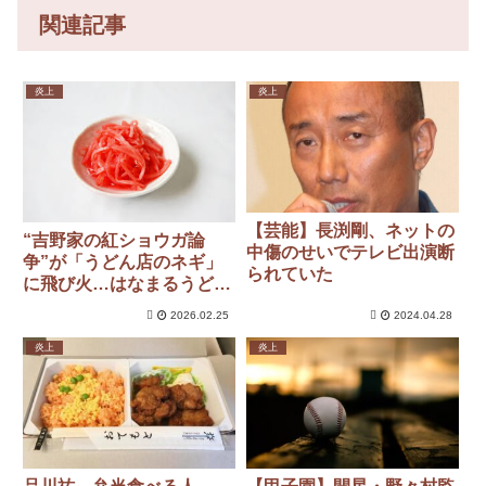
関連記事
炎上
炎上
【芸能】長渕剛、ネットの
“吉野家の紅ショウガ論
中傷のせいでテレビ出演断
争”が「うどん店のネギ」
られていた
に飛び火…はなまるうどん
が明かす無料トッピング
2026.02.25
2024.04.28
の“意外な見解”
炎上
炎上