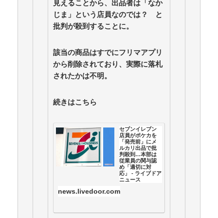
見えることから、出品者は「なか
合)
NEW!
(8/7 17:13)
佐山聡「はいじゃ蹴ってみ」←ここからビンタされず
じま」という店員なのでは？ と
に済む方法 / 5chまとめMAP(総合)
NEW!
(8/7 16:25)
批判が殺到することに。
【強火ハロヲタ】佐藤佳奈（さかなちゃん）、レイン
ボー池田と電撃結婚！ / おまとめアンテナ
NEW!
(8/7
該当の商品はすでにフリマアプリ
15:05)
【事故】路面電車と衝突…車置き逃走 当て逃げか
から削除されており、実際に落札
事故の一部始終⋯ / おまとめアンテナ
NEW!
(8/7 15:00)
されたかは不明。
【心霊・幽霊】「◯◯花橋」という赤い橋 / おまとめ
アンテナ
NEW!
(8/7 15:00)
続きはこちら
【ウマ娘】4コマ「ギャル界隈」 / おまとめアンテナ
(8/7 12:15)
堀田真由が10周年で大きな一歩 初挑戦の役柄に期待
セブンイレブン
集まる / おまとめアンテナ
(8/7 12:08)
店員がポケカを
「発売前」にメ
Powered by livedoor 相互RSS
ルカリ出品で批
判殺到…本部は
従業員の関与認
め「適切に対
応」 - ライブドア
ニュース
news.livedoor.com
23日、「ポケモンカ
ードゲーム」の拡張
パック「ムニキスゼ
ロ」が発売された。