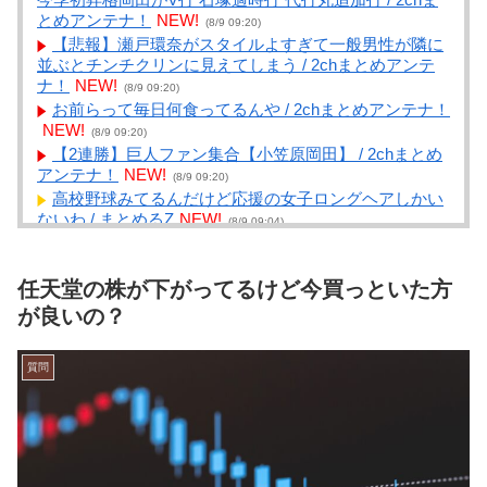
とめアンテナ！
NEW!
(8/9 09:20)
【悲報】瀬戸環奈がスタイルよすぎて一般男性が隣に
並ぶとチンチクリンに見えてしまう / 2chまとめアンテ
ナ！
NEW!
(8/9 09:20)
お前らって毎日何食ってるんや / 2chまとめアンテナ！
NEW!
(8/9 09:20)
【2連勝】巨人ファン集合【小笠原岡田】 / 2chまとめ
アンテナ！
NEW!
(8/9 09:20)
高校野球みてるんだけど応援の女子ロングヘアしかい
ないわ / まとめるZ
NEW!
(8/9 09:04)
サイゼで安く腹パンになる組み合わせなんだと思う？
/ まとめるZ
NEW!
(8/9 09:04)
任天堂の株が下がってるけど今買っといた方
【R-18（G）】【あんこ】やる夫はすっげえブサイク
でサマナーなようです【活&amp;#20448;傳】 第５話 /
が良いの？
まとめるZ
NEW!
(8/9 09:04)
【驚愕】映画『ちいかわ』公開14日間で興収50億円突
質問
破！！ / まとめるZ
NEW!
(8/9 09:04)
近所でなんか大変なことになっていて眠れないので話
を聞いてくれ。寝ようとしたら、外で切羽詰まったよう
な声で泣くニャンコの声がする。【再】 / まとめる
Z
NEW!
(8/9 09:04)
【悲報】日本サッカー協会が4人の日本人審判員を調