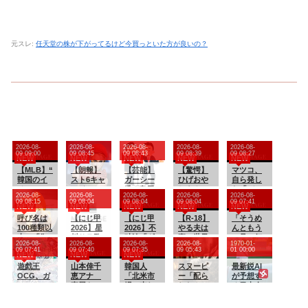
元スレ:
任天堂の株が下がってるけど今買っといた方が良いの？
2026-08-
2026-08-
2026-08-
2026-08-
2026-08-
09 09:00
09 08:45
09 08:43
09 08:39
09 08:27
NEW
NEW
NEW
NEW
NEW
【MLB】“
【朗報】
【芸能】
【驚愕】
マツコ、
韓国のイ
スト6キャ
ガーシー
ひげおや
自ら発し
チロ
ミイ、1/3
氏、島田
じさんに
た「バス
2026-08-
2026-08-
2026-08-
2026-08-
2026-08-
ー”イ・ジ
スケール
紳助さん
銃を撃た
タオル、
09 08:15
09 08:04
09 08:04
09 08:04
09 07:41
NEW
NEW
NEW
NEW
NEW
ョンフが
フィギュ
が「絶対
せるため
何日使
痛恨ミ
呼び名は
アが登場
【にじ甲
に勝たれ
【にじ甲
にデスゲ
【R-18】
う？」問
「そうめ
ス 9回2
100種類以
2026】星
へん」と
2026】不
ームを開
やる夫は
いかけに
んともう
死からま
上 「御
川サラ監
認めた天
破湊「ギ
催するは
裏の世界
答え
一品」何
2026-08-
2026-08-
2026-08-
2026-08-
1970-01-
さか…サ
座候」
督「流星
才芸人と
ラギラホ
りーシ
を生きる
にする？
09 07:41
09 07:40
09 07:35
09 05:43
01 00:00
NEW
NEW
NEW
ヨナラ負
「回転焼
ミルキー
は？
スト高
サマナー
けに動け
き」
遊戯王
ウェイ学
山本倖千
校」が甲
韓国人
のようで
スヌーピ
最新鋭AI
ず、地元
「暫」…
OCG、ガ
園」完
恵アナ
子園3連覇
「北米市
す【オリ
ー「配ら
が予想す
放送は同
あんこ入
チでシコ
結！転生1
直履きレ
＆超名門
場で売れ
ジナルメ
れたカー
る日本人
情「不運
りのあの
らせにく
人からの
ギンスで
到達で完
まくりト
ガテ
ドで勝負
メジャー
でした」
和菓子を
る
有終の美
激しく乳
結！公式
ヨタに続
ン】 第
するしか
リーガー