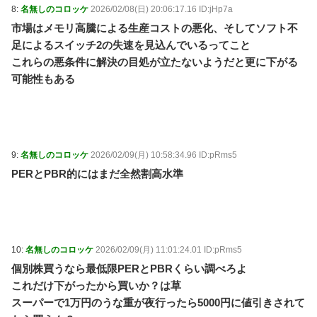
8:
名無しのコロッケ
2026/02/08(日) 20:06:17.16 ID:jHp7a
市場はメモリ高騰による生産コストの悪化、そしてソフト不
足によるスイッチ2の失速を見込んでいるってこと
これらの悪条件に解決の目処が立たないようだと更に下がる
可能性もある
9:
名無しのコロッケ
2026/02/09(月) 10:58:34.96 ID:pRms5
PERとPBR的にはまだ全然割高水準
10:
名無しのコロッケ
2026/02/09(月) 11:01:24.01 ID:pRms5
個別株買うなら最低限PERとPBRくらい調べろよ
これだけ下がったから買いか？は草
スーパーで1万円のうな重が夜行ったら5000円に値引きされて