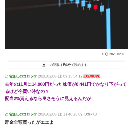
査 韓国協会の性接待疑惑で / NEWまとめサイトアンテ
ナ！
NEW!
(8/9 09:00)
【公用車】高市早苗首相、新公用車は推定3000万円以
上のSUVタイプ！？贅を尽くした後部座席でたばこを吸
うのが至福の時間か どんどん延びる乗車時間 / NEWま
とめサイトアンテナ！
NEW!
(8/9 09:00)
赤信号「赤やで！止まってな！」セレナさん「セレナ
行きます！」←これwwwwwwwwwwwwwwww / NEWま
とめサイトアンテナ！
NEW!
(8/9 09:00)
2026.02.10
最近の風潮「専業主婦の嫁がメシをつくらない？甘え
てないで自分でつくれやｗ」←これ正論なの？ / NEWま
この記事は
約3分
で読めます。
とめサイトアンテナ！
NEW!
(8/9 09:00)
【意味ないのか？】なんと空調服着用の男性作業員が
1:
名無しのコロッケ
2026/02/08(日) 09:15:54.12
ID:BbGVE
熱中症で死亡‥‥スポドリとゼリー飲料も持参 / NEWま
去年の11月に14,000円だった株価が8,441円でかなり下がって
とめサイトアンテナ！
NEW!
(8/9 09:00)
るけど今買い時なの？
シカ「全部喰った」 祭り中止 / VIP・ネタ・オールジ
配当2%貰えるなら良さそうに見えるんだが
ャンル – New World Antenna
NEW!
(8/9 08:27)
36歳の彼女と結婚したいのに、家族が猛反対。家族か
ら信じられない言葉が飛び出した… 他 / 2chnaviヘッド
2:
名無しのコロッケ
2026/02/08(日) 11:40:28.09 ID:fskK0
ライン
(12/24 07:00)
貯金全額買ったがエエよ
Powered by livedoor 相互RSS