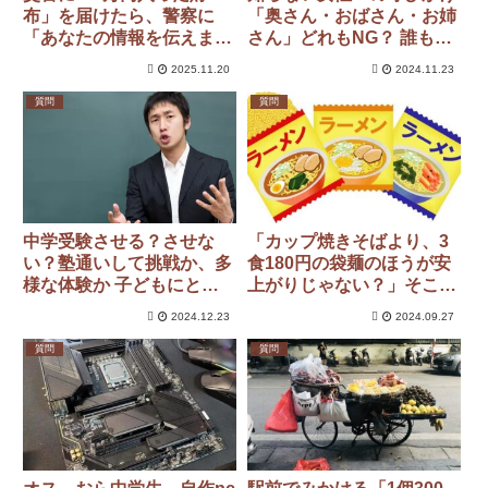
布」を届けたら、警察に
「奥さん・おばさん・お姉
「あなたの情報を伝えます
さん」どれもNG？ 誰も傷
か？」と聞かれた！ 断っ
つけない【最適解】は
2025.11.20
2024.11.23
たけど、もし頼んでた
ら“お礼に1割”もらえてた
質問
質問
のでしょうか？
中学受験させる？させな
「カップ焼きそばより、3
い？塾通いして挑戦か、多
食180円の袋麺のほうが安
様な体験か 子どもにとっ
上がりじゃない？」そこま
て幸せな選択とは
でコストは変わるの？
2024.12.23
2024.09.27
質問
質問