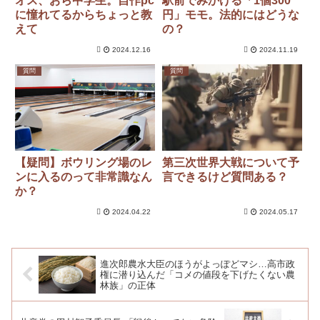
オス、おら中学生。自作pc
駅前でみかける「1個300
に憧れてるからちょっと教
円」モモ。法的にはどうな
えて
の？
2024.12.16
2024.11.19
質問
質問
【疑問】ボウリング場のレ
第三次世界大戦について予
ンに入るのって非常識なん
言できるけど質問ある？
か？
2024.04.22
2024.05.17
進次郎農水大臣のほうがよっぽどマシ…高市政
権に潜り込んだ「コメの値段を下げたくない農
林族」の正体