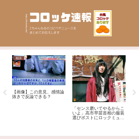
相談
問題
芸
【画像】この意見、感情論
【
抜きで反論できる？
ME
悪
の
「センス磨いてやるからこ
じ
る
いよ」高市早苗首相の服装
レ
ｗ
選びポストにロックミュー
ジシャンが激怒、ネット大
荒れ