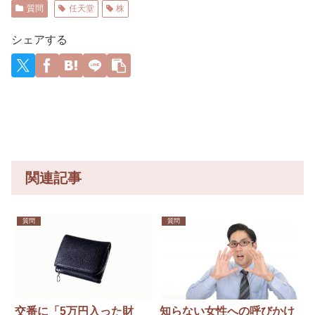
関西では
＆号泣必
揺れトレ
戦通算52
き日本の
三話 ナ
ないの
達の2026
質問
任天堂
株
何と呼
至の3年間
ーニン
勝を叩き
ホンダや
ビゲータ
さ」
年の打撃
ぶ？ 姫
育成グラ
グ！！
出した堅
スズキも
ー、アカ
成績
路では
フィテ
【GIF動画
実×大胆の
今年第2四
ネ
wywywy
シェアする
「御座
ィ！
あり】
神采配
半期に大
wwywyw
候」米原
幅な黒字
ywywywy
では
を記
wywyww
「暫」
録！」
y
関西圏を
→「あま
離れると
りにも見
「大判焼
事なV字回
き」
復‥」
に “境界
線”を調査
関連記事
質問
質問
交番に「5万円入った財
知らない女性への呼びかけ