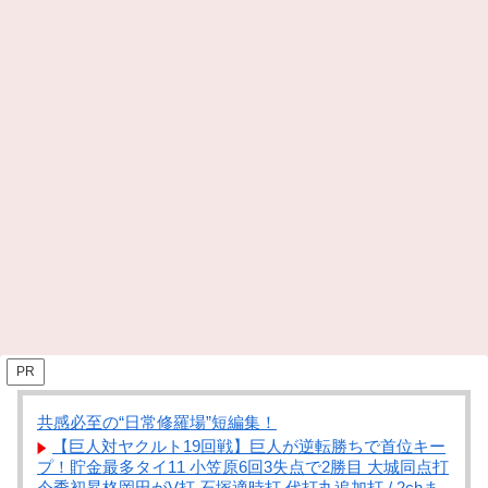
PR
共感必至の“日常修羅場”短編集！
【巨人対ヤクルト19回戦】巨人が逆転勝ちで首位キー
プ！貯金最多タイ11 小笠原6回3失点で2勝目 大城同点打
今季初昇格岡田がV打 石塚適時打 代打丸追加打 / 2chま