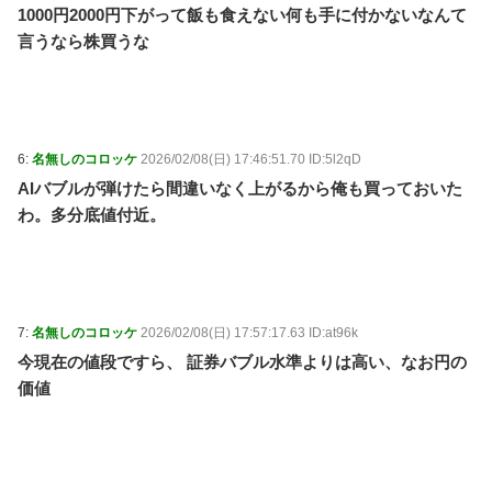
(8/9 08:39)
1000円2000円下がって飯も食えない何も手に付かないなんて
【顔に異変】「明らかに違う」ドランクドラゴン塚地
言うなら株買うな
の姿がやばい ※私の本音 / おまとめアンテナ
NEW!
(8/9
07:09)
【朗報】高瀬くるみ＆浅倉樹々がランチ「ききちゃん
って呼んで？今日から友達ね！」 / おまとめアンテナ
NEW!
(8/9 07:00)
6:
名無しのコロッケ
2026/02/08(日) 17:46:51.70 ID:5l2qD
三大王道寿司「まぐろ」「サーモン」あとひとつは？
/ おまとめアンテナ
NEW!
AIバブルが弾けたら間違いなく上がるから俺も買っておいた
(8/9 06:26)
【悲報】大阪府、愛知県にGDPを抜かれ3位に転落。
わ。多分底値付近。
維新と万博で潤ってるはずじゃ… / おまとめアンテナ
(8/9 03:23)
友人「子供の頃、誕生日とクリスマスとお年玉を一緒
にされて本当に嫌だった！」と毎年愚痴ってたのに……
結婚式と入籍を誕生日と同じ日に決定！←いや、毎年の
7:
名無しのコロッケ
2026/02/08(日) 17:57:17.63 ID:at96k
愚痴は何だったんだよ！？ / おまとめアンテナ
(8/9 03:19)
今現在の値段ですら、 証券バブル水準よりは高い、なお円の
Powered by livedoor 相互RSS
価値