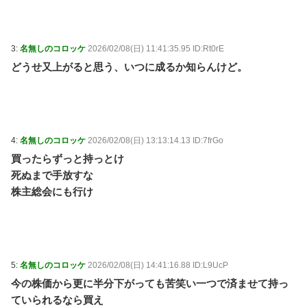
ぜんぶ私が中心、そう思われたくないのに
日本サッカー協会が4人の日本人審判員を調査 韓国
3:
名無しのコロッケ
2026/02/08(日) 11:41:35.95 ID:Rt0rE
協会の性接待疑惑で / 5chまとめMAP(総合)
NEW!
(8/9
どうせ又上がると思う、いつに成るか知らんけど。
09:15)
【朗報】かわいい動物の動画がストレス・不安の軽減
になる可能性。英大学の研究で実証 / anaguro - 総合
NEW!
(8/9 09:10)
韓国人「日本夏の甲子園で意外に今年から初めて許可
された事」 / 5chまとめMAP(総合)
NEW!
(8/9 09:09)
4:
名無しのコロッケ
2026/02/08(日) 13:13:14.13 ID:7frGo
【悲報】台風13号、ヤバイ・・・・・・ / anaguro - 総
買ったらずっと持っとけ
合
NEW!
(8/9 09:05)
死ぬまで手放すな
【MLB】“韓国のイチロー”イ・ジョンフが痛恨ミス 9
回2死からまさか…サヨナラ負けに動けず、地元放送は
株主総会にも行け
同情「不運でした」 / anaguro - 総合
NEW!
(8/9 09:00)
【朗報】スト6キャミイ、1/3スケールフィギュアが登
場 / 5chまとめMAP(総合)
NEW!
(8/9 08:45)
【芸能】ガーシー氏、島田紳助さんが「絶対に勝たれ
へん」と認めた天才芸人とは？ / 5chまとめMAP(総
5:
名無しのコロッケ
2026/02/08(日) 14:41:16.88 ID:L9UcP
合)
NEW!
(8/9 08:43)
今の株価から更に半分下がっても苦笑い一つで済ませて持っ
【驚愕】ひげおやじさんに銃を撃たせるためにデスゲ
ームを開催するはりーシ / 5chまとめMAP(総合)
NEW!
ていられるなら買え