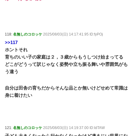
118:
名無しのコロッケ
2025/08/03(日) 14:17:41.95 ID:fyPOj
>>117
ホントそれ
育ちのいい子の家庭は２，３歳からもうしつけ始まってる
どこがどうって訳じゃなく姿勢や立ち振る舞いや雰囲気がも
う違う
自分は田舎の育ちだからそんな品とか無いけどせめて常識は
身に着けたい
121:
名無しのコロッケ
2025/08/03(日) 14:19:37.00 ID:IdTAW
子ども大きくなったら行かなくなったけど凄まじい世界にな