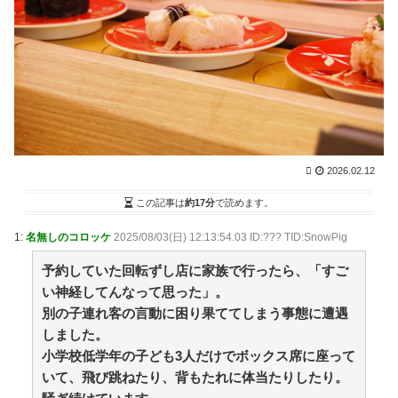
【朗報】秋田県、オイルマネーが転がり込んでガチで
東北最強へｗｗｗｗｗｗｗｗｗｗｗｗ / VIP・ネタ・オ
ールジャンル – New World Antenna
NEW!
(8/9 13:27)
２７年彼女ナシのワイ、明日初のお見合いへ行く… /
まとめるZ
NEW!
(8/9 13:04)
工場に就職して感じたメリット / まとめるZ
NEW!
(8/9
13:04)
やる夫はパーティーを追放され復讐に生きるようで
す 第2話 / まとめるZ
NEW!
(8/9 13:04)
2026.02.12
無人島で母親が恋しくなったので女の子たちがママに
なった（仮） / まとめるZ
NEW!
(8/9 13:04)
この記事は
約17分
で読めます。
TOKIO～光を求めて～ 二部 第１２３話 / まとめる
Z
NEW!
(8/9 13:04)
1:
名無しのコロッケ
2025/08/03(日) 12:13:54.03 ID:??? TID:SnowPig
36歳の彼女と結婚したいのに、家族が猛反対。家族か
ら信じられない言葉が飛び出した… 他 / 2chnaviヘッド
予約していた回転ずし店に家族で行ったら、「すご
ライン
(12/24 07:00)
い神経してんなって思った」。
Powered by livedoor 相互RSS
別の子連れ客の言動に困り果ててしまう事態に遭遇
しました。
小学校低学年の子ども3人だけでボックス席に座って
恋は疑惑に染まり、狂気へ変わる
いて、飛び跳ねたり、背もたれに体当たりしたり。
ヨーロッパが右翼政党の党員から銀行口座を作る権利
を剥奪、そのせいで皮肉すぎる展開に突入しており……