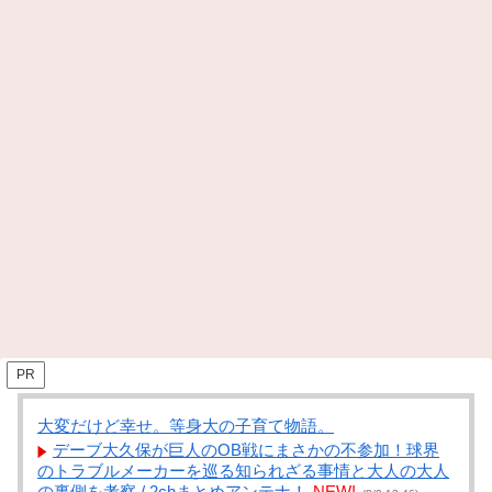
PR
大変だけど幸せ。等身大の子育て物語。
デーブ大久保が巨人のOB戦にまさかの不参加！球界
のトラブルメーカーを巡る知られざる事情と大人の大人
の裏側を考察 / 2chまとめアンテナ！
NEW!