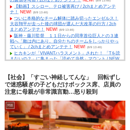
(8/9 13:46)
【動画】スシロー、テロ被害再び / 2chまとめアンテ
ナ！
NEW!
(8/9 13:46)
ついに本格的なチーム解体に踏み切ったエンゼルス！
大谷翔平が去った後の球団が選んだ大改革の行方 / 2ch
まとめアンテナ！
NEW!
(8/9 13:46)
阪神・藤川監督 １１日からの同率首位巨人との３連
戦へ「敵は内にあり。自分たちのチームをしっかりやっ
ていく」 / 2chまとめアンテナ！
NEW!
(8/9 13:46)
ヒカキンが「VIVANTハラスメント」された！ 「Tを読
まないの？」に集まった「読めて当然」マウント / NEW
まとめサイトアンテナ！
NEW!
(8/9 13:41)
日本人がラーメンに1000円以上だすの渋る理由ガチ不
明ｗｗｗｗｗｗｗｗｗ / NEWまとめサイトアンテナ！
【社会】「すごい神経してんな」 回転ずし
NEW!
(8/9 13:40)
で迷惑騒ぎの子どもだけボックス席、店員の
名作『転生重騎士』【驚愕】凄い事に気付いたｗｗｗ
注意に母親が非常識言動…怒り殺到
ｗもしかして… / NEWまとめサイトアンテナ！
NEW!
(8/9 13:35)
【画像あり】ギャル「おにーさんイケメンだしどこで
問題
もついて行くよ♡♡♡♡」⇒♡♡ / NEWまとめサイトア
ンテナ！
NEW!
(8/9 13:35)
カードゲーム王者だった遊戯王、いつの間にか売上4
位になる / NEWまとめサイトアンテナ！
NEW!
(8/9 13:32)