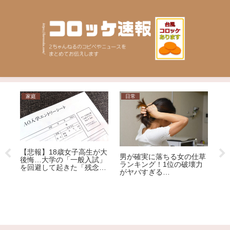
家庭
日常
問
【悲報】18歳女子高生が大
運
男が確実に落ちる女の仕草
後悔…大学の「一般入試」
リ
ランキング！1位の破壊力
を回避して起きた「残念す
がヤバすぎる…
ぎる悲劇」
「
い
選
ジ
荒