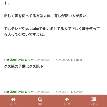
す。
正しく箸を使ってる方は大体、育ちが良い人が多い。
でもテレビやyoutubeで食レポしてる人で正しく箸を使って
る人って少ないですよね。
129:
名無しのコロッケ
2025/08/03(日) 14:25:35.95 ID:z4hJ8
クズ親の子供はクズ以下
130:
名無しのコロッケ
2025/08/03(日) 14:25:53.21 ID:C2c5m
つーても、今は虐待とか子供に通報される狂った世の中だか
らね
ホーム
検索
トップ
サイドバー