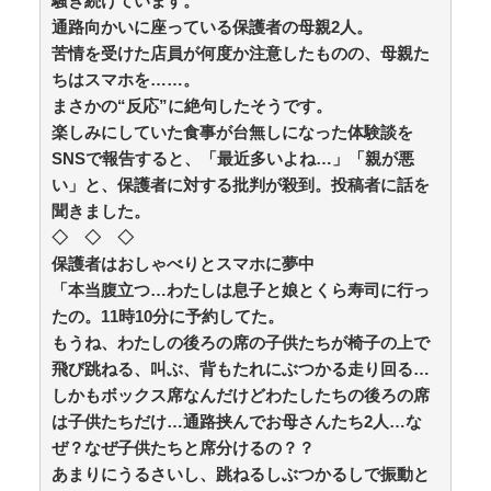
騒ぎ続けています。
/ anaguro - 総合
NEW!
(8/9 13:40)
通路向かいに座っている保護者の母親2人。
【今はやってない】審判への性接待疑惑…大韓サッカ
苦情を受けた店員が何度か注意したものの、母親た
ー協会が声明「現在は一切発生していない」 / anaguro -
ちはスマホを……。
総合
NEW!
(8/9 13:35)
まさかの“反応”に絶句したそうです。
竹﨑由佳アナ 四つん這いでお尻を突き出すトレーニ
ング！！【GIF動画あり】 / anaguro - 総合
NEW!
楽しみにしていた食事が台無しになった体験談を
(8/9
13:30)
SNSで報告すると、「最近多いよね…」「親が悪
【悲報】ケニアのスイカ、あまりにも薄過ぎるwww /
い」と、保護者に対する批判が殺到。投稿者に話を
5chまとめMAP(総合)
NEW!
(8/9 13:21)
聞きました。
【X】橋下徹氏痛烈指摘「こういうのは不誠実」高市
◇ ◇ ◇
首相の長崎平和式典挨拶に / 5chまとめMAP(総合)
NEW!
保護者はおしゃべりとスマホに夢中
(8/9 13:19)
『サンジャポ』山崎怜奈、突然「妊娠」だけ公表した
「本当腹立つ…わたしは息子と娘とくら寿司に行っ
理由を語る / 5chまとめMAP(総合)
NEW!
(8/9 13:17)
たの。11時10分に予約してた。
有田哲平、高田馬場は「嫌いな街ですね」「早稲田大
もうね、わたしの後ろの席の子供たちが椅子の上で
学がございます、僕は落ちましたので」 / 5chまとめ
飛び跳ねる、叫ぶ、背もたれにぶつかる走り回る…
MAP(総合)
NEW!
(8/9 12:45)
しかもボックス席なんだけどわたしたちの後ろの席
【画像】GANTZの絶望シーン、ここで決まるｗｗｗ /
5chまとめMAP(総合)
NEW!
は子供たちだけ…通路挟んでお母さんたち2人…な
(8/9 12:45)
【日常に潜む恐怖】エリコいますか？ / おまとめアン
ぜ？なぜ子供たちと席分けるの？？
テナ
NEW!
(8/9 11:00)
あまりにうるさいし、跳ねるしぶつかるしで振動と
週1エステ＆週3パーソナルジム通いの美意識過剰な先