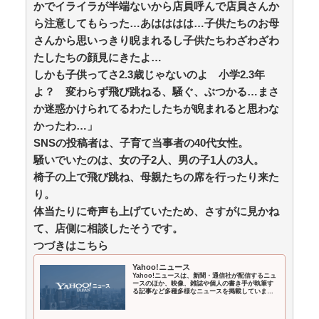
かでイライラが半端ないから店員呼んで店員さんか
輩「これって普通だよね？」→私「真似できません…」
ら注意してもらった…あはははは…子供たちのお母
の不毛なやり取りに疲れ果てた・・・ / おまとめアンテ
ナ
NEW!
さんから思いっきり睨まれるし子供たちわざわざわ
(8/9 10:19)
【顔に異変】「明らかに違う」ドランクドラゴン塚地
たしたちの顔見にきたよ…
の姿がやばい ※私の本音 / おまとめアンテナ
(8/9 07:09)
しかも子供ってさ2.3歳じゃないのよ 小学2.3年
【朗報】高瀬くるみ＆浅倉樹々がランチ「ききちゃん
よ？ 変わらず飛び跳ねる、騒ぐ、ぶつかる…まさ
って呼んで？今日から友達ね！」 / おまとめアンテナ
か迷惑かけられてるわたしたちが睨まれると思わな
(8/9 07:00)
三大王道寿司「まぐろ」「サーモン」あとひとつは？
かったわ…」
/ おまとめアンテナ
(8/9 06:26)
SNSの投稿者は、子育て当事者の40代女性。
騒いでいたのは、女の子2人、男の子1人の3人。
Powered by livedoor 相互RSS
椅子の上で飛び跳ね、母親たちの席を行ったり来た
り。
体当たりに奇声も上げていたため、さすがに見かね
て、店側に相談したそうです。
つづきはこちら
Yahoo!ニュース
Yahoo!ニュースは、新聞・通信社が配信するニュ
ースのほか、映像、雑誌や個人の書き手が執筆す
る記事など多種多様なニュースを掲載していま
す。