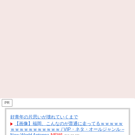
PR
好青年の片思いが壊れていくまで
【画像】福岡、こんなのが普通に走ってるｗｗｗｗｗ
ｗｗｗｗｗｗｗｗｗｗｗ / VIP・ネタ・オールジャンル –
New World Antenna
NEW!