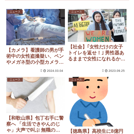
ニュース
ニュース
【社会】｢女性だけの女子
【カメラ】看護師の男が手
トイレを返せ！｣ 男性器あ
術中の女性盗撮疑い、ペン
るままで女性になれるかも
やメガネ型の小型カメラを
しれない流れについて、女
押収…手術室に持ち込みか
性らがデモ
2024.03.04
2023.09.25
ニュース
ニュース
【和歌山県】包丁右手に警
察へ 「生活できやんのじ
ゃ」大声で叫ぶ 無職の女
【徳島県】高校生に8億円