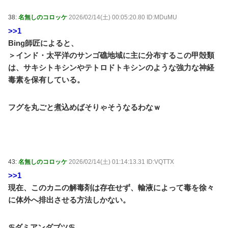
設備の点検要請 / おまとめアンテナ
NEW!
(8/6 07:00)
38:
名無しのコロッケ
2026/02/14(土) 00:05:20.80 ID:MDuMU
老人は宇宙世紀(？)を振り返るようです【機動戦士ガ
ンダム】 第22話 OS周りの話ばかりしてたんで違う系統
>>1
の話をします / おまとめアンテナ
NEW!
(8/6 07:00)
Bing師匠によると、
【Xの車窓から】オービスかと思ったら野生の炊飯器
＞インド・太平洋のサンゴ礁地域に主に分布するこの甲殻類
で草 ほか / おまとめアンテナ
NEW!
(8/6 05:04)
は、サキシトキシンやテトロドトキシンのような強力な神経
【R-18(G)／安価・あんこ】君は名なき声を叶えるよ
毒素を保有している。
うです。【オリ世界ポケスレ】 第１５話 / おまとめア
ンテナ
NEW!
(8/6 05:00)
Powered by livedoor 相互RSS
フグを丸ごと煮込めばそりゃそうなるわなｗ
43:
名無しのコロッケ
2026/02/14(土) 01:14:13.31 ID:VQTTX
>>1
現在、このカニの解毒剤は存在せず、輸液によって毒を徐々
に体外へ排出させる方法しかない。
♋ダミアンダブツ♋