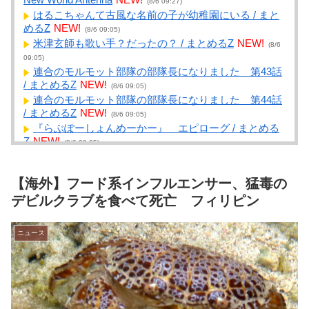
(8/6 09:27)
はるこちゃんて古風な名前の子が幼稚園にいる / まと
めるZ
NEW!
(8/6 09:05)
米津玄師も歌い手？だったの？ / まとめるZ
NEW!
(8/6
09:05)
連合のモルモット部隊の部隊長になりました 第43話
/ まとめるZ
NEW!
(8/6 09:05)
連合のモルモット部隊の部隊長になりました 第44話
/ まとめるZ
NEW!
(8/6 09:05)
『らぶぽーしょんめーかー』 エピローグ / まとめる
Z
NEW!
(8/6 09:05)
【Kindle】あの「GANTZ」が全巻100円 / NEWまとめ
サイトアンテナ！
NEW!
(8/6 09:00)
【海外】フード系インフルエンサー、猛毒の
【悲報】片山さつき財務大臣の防災服がヤバすぎると
話題に / NEWまとめサイトアンテナ！
NEW!
デビルクラブを食べて死亡 フィリピン
(8/6 09:00)
【サンケイ】産経新聞が東北で新聞発行休止… / NEW
まとめサイトアンテナ！
NEW!
(8/6 09:00)
ニュース
【私はあなたの味方】交際歴ゼロの同級生宅に唐揚げ
や文庫本を20回以上届けた24歳女を逮捕 / NEWまとめサ
イトアンテナ！
NEW!
(8/6 09:00)
【悲報】ラーメンおぢ、青く変色した『にんにく』が
出てきてブチギレwwwwwwww / NEWまとめサイトアン
テナ！
NEW!