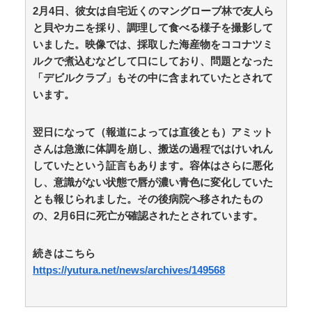
海外「世界で日本を死守するぞ！」 日本の消防署を訪
2月4日、彼女は自宅近くのマングローブ林で友人ら
れたちびっ子集団が世界をメロメロに / anaguro - 総合
と貝やカニを採り、調理して食べる様子を撮影して
NEW!
(8/6 09:10)
韓国人「世界基準で見ても別格だ！」2026年版アジア
いました。映像では、採取した海産物をココナツミ
魅力的都市ランキングで上位を日本が独占し韓国人が衝
ルクで煮込むなどして口にしており、問題となった
撃！ / anaguro - 総合
NEW!
(8/6 09:05)
「デビルクラブ」もその中に含まれていたとされて
【画像】サテライトオフィスの篠崎愛(34)さんまだま
います。
だイケル / 5chまとめMAP(総合)
NEW!
(8/6 09:01)
【速報】暴走イラン、中国攻撃！！！ / anaguro - 総合
NEW!
(8/6 09:00)
翌日になって（報道によっては直後とも）アミット
『メイドインアビス』ってマジで深い作品じゃね？ /
さんは急激に体調を崩し、搬送の過程ではけいれん
5chまとめMAP(総合)
NEW!
(8/6 08:51)
していたという証言もあります。容体はさらに悪化
【芸能】近藤春菜、ウーバー利用したお店からまさか
し、意識がない状態で唇が濃い青色に変化していた
の“サプライズ”に困惑「注文したやつとプラスして…」 /
5chまとめMAP(総合)
NEW!
とも報じられました。その後病院へ移されたもの
(8/6 08:45)
タイムマシーン3号さん、なんかちょうどいいポジシ
の、2月6日に死亡が確認されたとされています。
ョンになる / 5chまとめMAP(総合)
NEW!
(8/6 08:43)
飲み会で席を離れた隙にスマホを操作され、全ゲーム
続きはこちら
アプリをアンインストールされた…課金データ消失にキ
レると「復元できるならいいじゃん」「ゲーム如きで」
https://yutura.net/news/archives/149568
と逆ギレして帰走 / おまとめアンテナ
NEW!
(8/6 08:19)
【ＬＰＧ】「イオンモール熊本」爆発の原因は漏れた
液化石油ガスか…経産省、全国の大規模施設でガス供給