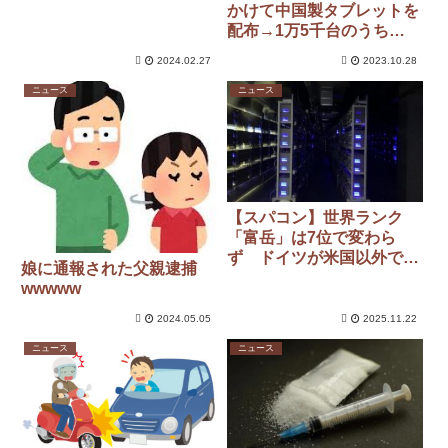
逮捕
かけて中国製タブレットを
配布→1万5千台のうち
3500台以上が故障…教育
2024.02.27
2023.10.28
長謝罪 1人1台「戻せるめ
どない」
ニュース
ニュース
【スパコン】世界ランク
「富岳」は7位で変わら
ず ドイツが米国以外で初
娘に通報された父親逮捕
のエクサ級に到達
wwwww
2024.05.05
2025.11.22
ニュース
ニュース