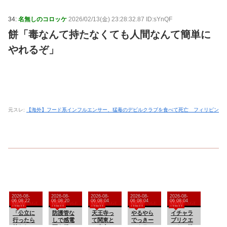
34:
名無しのコロッケ
2026/02/13(金) 23:28:32.87 ID:sYnQF
餅「毒なんて持たなくても人間なんて簡単に
やれるぞ」
元スレ:
【海外】フード系インフルエンサー、猛毒のデビルクラブを食べて死亡 フィリピン
2026-08-
2026-08-
2026-08-
2026-08-
2026-08-
06 08:22
06 08:20
06 08:04
06 08:04
06 08:04
NEW
NEW
NEW
NEW
NEW
「公立に
防護管な
天王寺っ
やるやら
イチャラ
行ったら
しで感電
て関東と
でっきー
ブリクエ