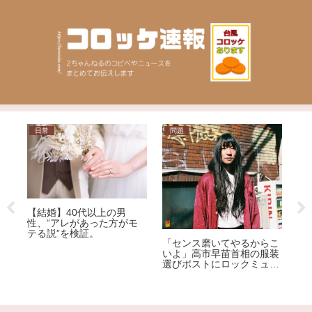
日常
問題
芸
これ
【結婚】40代以上の男
【
性、“アレがあった方がモ
ME
テる説”を検証。
の
「センス磨いてやるからこ
る
いよ」高市早苗首相の服装
ｗ
選びポストにロックミュー
ジシャンが激怒、ネット大
荒れ