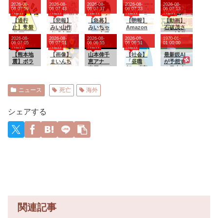
笑われ
死を起こ
か東京で
のクラス
スト 第
2026-08-
2026-08-
2026-08-
2026-08-
2026-08-
る」5歳か
した某工
言うとど
転移ダン
29話
06 07:59
06 07:43
06 07:37
06 07:23
06 07:13
NEW
NEW
NEW
NEW
NEW
ら受験漬
務店、
んなと
ジョンサ
け。高校
【通行
「そんな
【悲報】
こ？
【急募】
バイバ
【朗報】
【動画】
まで公立
止】常磐
危険な現
みい山作
みいちゃ
ル・闇鍋
Amazon
石破茂さ
の39歳夫
道 下り
場お断り
者「山田
んと山田
あんこ仕
で
ん、減税
2026-08-
2026-08-
2026-08-
2026-08-
1970-01-
が見た妻
南相馬IC
しますわ!
≒自分は
さんコラ
立て 第
「GANTZ
に猛反対
06 07:05
06 07:01
06 06:55
06 06:51
01 00:00
NEW
NEW
NEW
NEW
の「ある
付近に故
と断って
レイブン
ボカフェ
45話
」が全巻
した件を
豹変」と
障車 常
【熊本地
正解やっ
クロー、
【画像】
に置いて
山本倖千
100円
【社会】
必死に釈
最新鋭AI
は【専門
磐富岡
震】ボラ
たわ」と
みいちゃ
まいんち
そうなメ
恵アナ
「昼職
明するも
が予想す
家助言】
IC→南相
ンティア
業者が業
んはハッ
ゃんこと
ニューｗ
直履きレ
顔」「夜
更に大炎
る日本人
馬IC間が
「水がな
界事情を
フルパフ
福原遥ち
ｗｗｗｗ
ギンスで
職顔」っ
上
メジャー
通行止
い！届け
告白
(特殊学
ゃん、エ
ｗｗｗｗ
走るお
てな
wwwww
リーガー
て！」八
級)」
ッッッッ
ｗ
尻！！
に？
達の2026
ニュース
死亡
海外
代市市長
ッッッッ
【GIF動画
SNSで広
年の打撃
「自分で
ッッッッ
あり】
がる新た
成績
取りに行
ッッッ
なルッキ
wywywy
シェアする
って」
ッ！
ズム論
wwywyw
争！
ywywywy
wywyww
y
関連記事