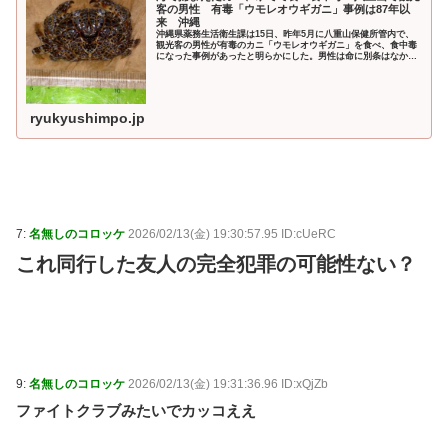
客の男性 有毒「ウモレオウギガニ」事例は87年以
来 沖縄
沖縄県薬務生活衛生課は15日、昨年5月に八重山保健所管内で、
観光客の男性が有毒のカニ「ウモレオウギガニ」を食べ、食中毒
になった事例があったと明らかにした。男性は命に別条はなかっ
た。 同課によると、県内でのウモレオウギガニ
ryukyushimpo.jp
7:
名無しのコロッケ
2026/02/13(金) 19:30:57.95 ID:cUeRC
これ同行した友人の完全犯罪の可能性ない？
9:
名無しのコロッケ
2026/02/13(金) 19:31:36.96 ID:xQjZb
ファイトクラブみたいでカッコええ