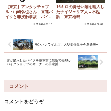
【東京】アンタッチャブ
16キロの覚せい剤を輸入し
ル・山崎弘也さん、直進バ
たナイジェリア人→不起
イクと非接触事故 バイク
訴 東京地裁
の男性は転倒し軽傷 品川
2024.01.10
2024.06.02
モンハンワイルズ、大型拡張版を今夏発表へ
客が購入したバイクを納車前に無断で売却か
バイクショップのオーナーの男逮捕
コメント
コメントをどうぞ