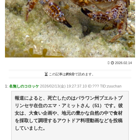
(8/6 09:00)
【プロ野球】今年のドラフトの目玉が動く！最速152
キロの超大型二刀流・菰田の進路表明に大興奮 / 2chま
とめアンテナ！
(8/5 22:48)
【動画】アメリカ人「これは親子のスキンシップを超
えている…」←1.2万いいね / 2chまとめアンテナ！
(8/5
22:48)
【プロ野球】昭和の江川から令和の佐々木まで！時代
を駆け抜けた歴代怪物の最強議論を徹底比較 / 2chまと
めアンテナ！
(8/5 22:48)
大谷翔平、カブス・今永から第25号先頭打者ホームラ
2026.02.14
ン！！！！！！！！！！！！ / 2chまとめアンテナ！
(8/5
この記事は
約5分
で読めます。
22:48)
36歳の彼女と結婚したいのに、家族が猛反対。家族か
1:
名無しのコロッケ
2026/02/13(金) 19:27:37.10 ID:??? TID:zuuchan
ら信じられない言葉が飛び出した… 他 / 2chnaviヘッド
ライン
(12/24 07:00)
報道によると、死亡したのはパラワン州プエルトプ
Powered by livedoor 相互RSS
リンセサ在住のエマ・アミットさん（51）です。彼
女は、大食い企画や、地元の豊かな自然の中で食材
を採取して調理するアウトドア料理動画などを投稿
小さなすれ違いが、夫を追い詰めていく
【社会】若者の転勤、ある企業の『対応の仕方』に注
していました。
目‼ / 5chまとめMAP(総合)
NEW!
(8/6 09:15)