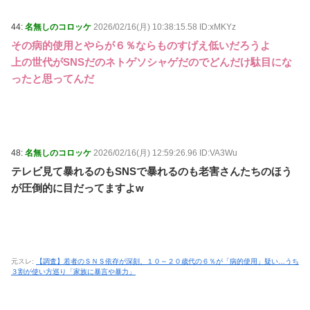
44:
名無しのコロッケ
2026/02/16(月) 10:38:15.58 ID:xMKYz
その病的使用とやらが６％ならものすげえ低いだろうよ
上の世代がSNSだのネトゲソシャゲだのでどんだけ駄目にな
ったと思ってんだ
48:
名無しのコロッケ
2026/02/16(月) 12:59:26.96 ID:VA3Wu
テレビ見て暴れるのもSNSで暴れるのも老害さんたちのほう
が圧倒的に目だってますよw
元スレ:
【調査】若者のＳＮＳ依存が深刻、１０～２０歳代の６％が「病的使用」疑い…うち
３割が使い方巡り「家族に暴言や暴力」