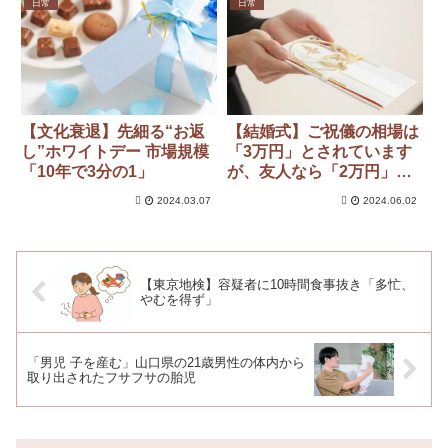
日常
日常
【文化衰退】先細る“お返
【結婚式】ご祝儀の相場は
し”ホワイトデー 市場規模
「3万円」とされています
「10年で3分の1」
が、友人なら「2万円」程
度ではダメでしょうか？
2024.03.07
2024.06.02
そんな大金はとても払えま
せん…
【東京地検】容疑者に10時間食事抜き「多忙、
やむを得ず」
「男児 子を産む」山口県の21歳男性の体内から
取り出されたフサフサの胎児