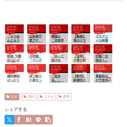
2026-08-
2026-08-
2026-08-
2026-08-
2026-08-
09 07:41
09 07:40
09 07:35
09 07:23
09 07:19
NEW
NEW
NEW
NEW
NEW
「そうめ
山本倖千
韓国人
【動画】
３大アニ
んともう
恵アナ
「北米市
昔のドラ
メは綺麗
一品」何
直履きレ
場で売れ
マ、今見
なのに漫
2026-08-
2026-08-
2026-08-
2026-08-
2026-08-
にする？
ギンスで
まくりト
るとアウ
画の絵が
09 07:11
09 07:03
09 06:39
09 06:31
09 06:05
NEW
NEW
NEW
NEW
NEW
激しく乳
ヨタに続
トすぎる
死ぬほど
映画『8番
揺れトレ
小学館、
き日本の
「抜くに
ｗｗｗｗ
【速報】
下手な漫
中国「大
出口』が
ーニン
「マンガ
ホンダや
抜けな
ｗｗｗｗ
ホ軍の村
画「鬼
洪水！」
金曜ロー
グ！！
ワン」と
スズキも
い……」
ｗ
上宗隆、2
滅」「進
三峡ダム
2026-08-
2026-08-
2026-08-
2026-08-
1970-01-
ドショー
【GIF動画
は別の大
今年第2四
自転車の
試合連続
撃の巨
「決壊危
09 06:03
09 06:03
09 06:03
09 04:47
01 00:00
NEW
NEW
NEW
にて放送
あり】
問題が判
半期に大
青切符導
の26号‼
人」
機」台風
権利権利
明してし
何で祭り
幅な黒字
入で”車道
「生き
【静岡】
13号「三
最新鋭AI
ばっかり
まう…
の屋台っ
を記
ハミ出
る。」
結婚式の
峡直撃確
が予想す
で法律違
て魚介類
録！」
し”が急増
第三部＜
衣装合わ
定」日本
る日本人
反ですよ
ないの？
→「あま
中
宇宙激震
せに向か
「最も強
メジャー
パワハラ
りにも見
編＞ 第
った夫婦
い勢力で
リーガー
パワハラ
事なV字回
４０１話
「何度も
接近！
達の2026
日常
SNS
スマホ
携帯
で仕事で
復‥」
何度も追
（伊勢湾
年の打撃
きねぇ新
突され…
台風級」
成績
入社員に
何が目的
台風13号
wywywy
シェアする
メンタル
か本当に
と15号
wwywyw
やられて
理解でき
「中国本
ywywywy
る
ない」東
土でぶつ
wywyww
名高速で
かり合う
y