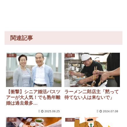
「死の恐
（前代未
怖」約1.7
聞」→
キロの追
突！
関連記事
日常
日常
【衝撃】シニア婚活バスツ
ラーメン二郎店主「黙って
アーが大人気！でも熟年離
待てない人は来ないで」
婚は過去最多…
2025.09.25
2024.07.08
日常
日常