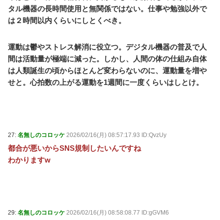
タル機器の長時間使用と無関係ではない。仕事や勉強以外で
は２時間以内くらいにしとくべき。
運動は鬱やストレス解消に役立つ。デジタル機器の普及で人
間は活動量が極端に減った。しかし、人間の体の仕組み自体
は人類誕生の頃からほとんど変わらないのに、運動量を増や
せと。心拍数の上がる運動を1週間に一度くらいはしとけ。
27:
名無しのコロッケ
2026/02/16(月) 08:57:17.93 ID:QvzUy
都合が悪いからSNS規制したいんですね
わかりますw
29:
名無しのコロッケ
2026/02/16(月) 08:58:08.77 ID:gGVM6