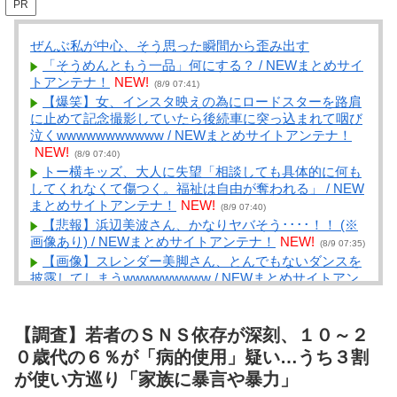
PR
ぜんぶ私が中心、そう思った瞬間から歪み出す
「そうめんともう一品」何にする？ / NEWまとめサイ
トアンテナ！
NEW!
(8/9 07:41)
【爆笑】女、インスタ映えの為にロードスターを路肩
に止めて記念撮影していたら後続車に突っ込まれて咽び
泣くwwwwwwwwwww / NEWまとめサイトアンテナ！
NEW!
(8/9 07:40)
トー横キッズ、大人に失望「相談しても具体的に何も
してくれなくて傷つく。福祉は自由が奪われる」 / NEW
まとめサイトアンテナ！
NEW!
(8/9 07:40)
【悲報】浜辺美波さん、かなりヤバそう････！！ (※
画像あり) / NEWまとめサイトアンテナ！
NEW!
(8/9 07:35)
【画像】スレンダー美脚さん、とんでもないダンスを
披露してしまうwwwwwwwww / NEWまとめサイトアン
テナ！
NEW!
(8/9 07:31)
【議論】「宇宙の謎」と「死後の世界」って結局どこ
かで繋がってるよな？ / VIP・ネタ・オールジャンル –
【調査】若者のＳＮＳ依存が深刻、１０～２
New World Antenna
NEW!
(8/9 07:27)
０歳代の６％が「病的使用」疑い…うち３割
ピラミッドの近くに住んでる家族って「週末どこ行
が使い方巡り「家族に暴言や暴力」
く？とりあえずピラミッド行く？」「子供遊ばせるとこ