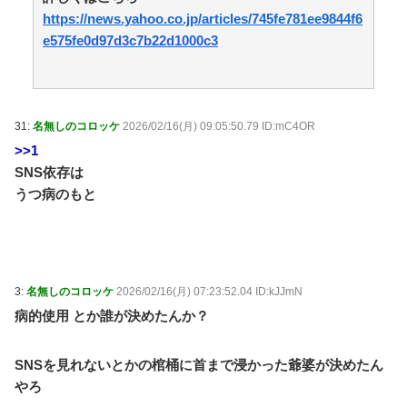
【唯一の五輪メダルを日本に奪われるのか】外国人審
https://news.yahoo.co.jp/articles/745fe781ee9844f6
判への性接待で大揺れの韓国サッカー界、ロンドン五輪
e575fe0d97d3c7b22d1000c3
メダル剝奪… / 5chまとめMAP(総合)
NEW!
(8/9 07:35)
【動画】昔のドラマ、今見るとアウトすぎるｗｗｗｗ
ｗｗｗｗｗ / 5chまとめMAP(総合)
NEW!
(8/9 07:23)
３大アニメは綺麗なのに漫画の絵が死ぬほど下手な漫
画「鬼滅」「進撃の巨人」 / 5chまとめMAP(総合)
NEW!
31:
名無しのコロッケ
2026/02/16(月) 09:05:50.79 ID:mC4OR
(8/9 07:19)
>>1
【朗報】高瀬くるみ＆浅倉樹々がランチ「ききちゃん
SNS依存は
って呼んで？今日から友達ね！」 / おまとめアンテナ
うつ病のもと
NEW!
(8/9 07:00)
三大王道寿司「まぐろ」「サーモン」あとひとつは？
/ おまとめアンテナ
NEW!
(8/9 06:26)
【悲報】大阪府、愛知県にGDPを抜かれ3位に転落。
維新と万博で潤ってるはずじゃ… / おまとめアンテナ
NEW!
3:
名無しのコロッケ
2026/02/16(月) 07:23:52.04 ID:kJJmN
(8/9 03:23)
友人「子供の頃、誕生日とクリスマスとお年玉を一緒
病的使用 とか誰が決めたんか？
にされて本当に嫌だった！」と毎年愚痴ってたのに……
結婚式と入籍を誕生日と同じ日に決定！←いや、毎年の
愚痴は何だったんだよ！？ / おまとめアンテナ
NEW!
SNSを見れないとかの棺桶に首まで浸かった爺婆が決めたん
(8/9
03:19)
やろ
【同人ヱロゲ】勝つとヱロイベないけどわざと負ける