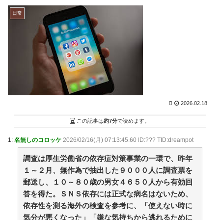
なくない？」みたいな会話してんのかな / まとめる
Z
NEW!
(8/9 07:03)
日常
悲報 職場に鬱がおるんやが / まとめるZ
NEW!
(8/9
07:03)
【黒曜館の夜宴 ―淫欲に堕ちる僕の女たち―】 / まと
めるZ
NEW!
(8/9 07:03)
「抜くに抜けない……」自転車の青切符導入で”車道ハ
ミ出し”が急増中 / まとめるZ
NEW!
(8/9 07:03)
映画『8番出口』が金曜ロードショーにて放送 / まとめ
るZ
NEW!
(8/9 07:03)
黄金期を築く小久保ソフトバンクの次期監督は一体誰
2026.02.18
になるのか！圧倒的な強さを誇る王国の未来を考えてみ
た / 2chまとめアンテナ！
NEW!
この記事は
約7分
で読めます。
(8/9 05:44)
強豪校のベンチ外選手が無理やりダンス？SNSで炎上
1:
名無しのコロッケ
2026/02/16(月) 07:13:45.60 ID:??? TID:dreampot
する野球部イジメ疑惑の真相と現場取材で見えたリアル
な実態 / 2chまとめアンテナ！
NEW!
(8/9 05:44)
調査は厚生労働省の依存症対策事業の一環で、昨年
【画像】坂口杏里、逃走して便器にこびりついた????
１～２月、無作為で抽出した９０００人に調査票を
カスまで晒されるwww / 2chまとめアンテナ！
NEW!
(8/9
郵送し、１０～８０歳の男女４６５０人から有効回
05:44)
【悲報】堀大輔さん、実は仮眠を取っていた
答を得た。ＳＮＳ依存には正式な病名はないため、
WWWWWWWWWWWWWWWWWWWWWWWWWWW
依存性を測る海外の検査を参考に、「使えない時に
WWWWWWWWWWWWWWW / 2chまとめアンテナ！
気分が悪くなった」「嫌な気持ちから逃れるために
NEW!