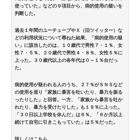
(8/9 05:44)
使っていた」などの９項目から、病的使用の疑いを
36歳の彼女と結婚したいのに、家族が猛反対。家族か
ら信じられない言葉が飛び出した… 他 / 2chnaviヘッド
判断した。
ライン
(12/24 07:00)
Powered by livedoor 相互RSS
過去１年間のユーチューブやＸ（旧ツイッター）な
どの利用状況について尋ねた結果、「病的使用の疑
い」に該当したのは、１０歳代で男性７・１％、女
妻が嫌すぎて壊れていった、ある夫の現実
呼び名は100種類以上 「御座候」「回転焼き」
性７・５％、２０歳代で男性４・８％、女性５％に
「暫」…あんこ入りのあの和菓子を関西では何と呼
上った。３０歳代以上の各年代は０～１％台だっ
ぶ？ 姫路では「御座候」米原では「暫」 関西圏を離
た。
れると「大判焼き」に “境界線”を調査 / 5chまとめ
MAP(総合)
NEW!
(8/9 08:15)
【朗報】かわいい動物の動画がストレス・不安の軽減
病的使用が疑われる人のうち、２７％がＳＮＳなど
になる可能性。英大学の研究で実証 / anaguro - 総合
の使用を巡り「家族に暴言を吐いたり、暴力を振る
NEW!
(8/9 08:10)
ったりした」と回答。一方、「家族から暴言を吐か
【なぜ韓国にはキム姓が多いのか】 韓国の姓は250、
れたり、暴力を受けたりした」も１９％に上った。
日本は30万…歴史的背景を米学者分析「学問尊重と平和
な歴史が原動力」 / anaguro - 総合
NEW!
「３０日以上学校を休んだ」は６％、「６か月以上
(8/9 08:05)
TBS新人アナ ブラチラ、お尻くっきり、Y字開
続けて自宅に引きこもっていた」は５％だった。
脚！！ / anaguro - 総合
NEW!
(8/9 08:00)
遊戯王OCG、ガチでシコらせにくる / 5chまとめ
詳しくはこちら
MAP(総合)
NEW!
(8/9 07:41)