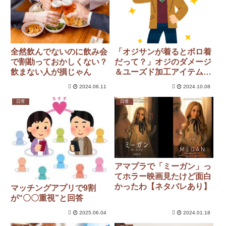
全然飲んでないのに飲み会
「オジサンが着るとボロ着
で割勘っておかしくない？
だって？」オジのダメージ
飲まない人が損じゃん
＆ユーズド加工アイテムが
笑われる理由
2024.06.11
2024.10.08
日常
日常
アマプラで「ミーガン」っ
てホラー映画見たけど面白
かったわ【ネタバレあり】
マッチングアプリで9割
が“〇〇重視”と回答
2025.06.04
2024.01.18