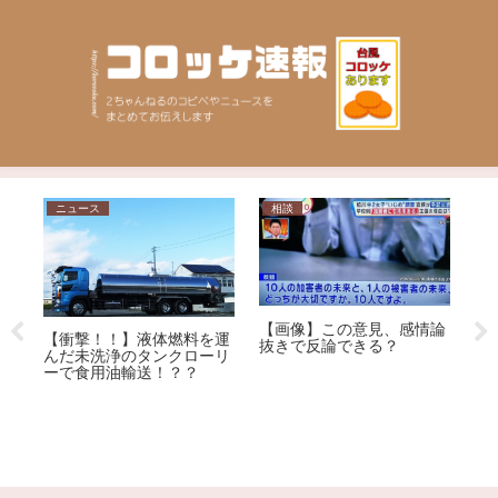
ニュース
相談
ニ
【画像】この意見、感情論
ル
【衝撃！！】液体燃料を運
【
抜きで反論できる？
iu
んだ未洗浄のタンクローリ
を
回
ーで食用油輸送！？？
ョ
ｗ
車
称
逮