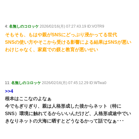
のもなあというのはヱロゲーによくあるジレンマ / おま
とめアンテナ
NEW!
(8/9 03:01)
Powered by livedoor 相互RSS
4:
名無しのコロッケ
2026/02/16(月) 07:27:43.19 ID:VOTR9
そもそも、もはや親がSNSにどっぷり浸かってる世代
SNSの使い方やそこから受ける影響による結果はSNSが悪い
わけじゃなく、家庭での躾と教育が悪いせい
11:
名無しのコロッケ
2026/02/16(月) 07:45:12.29 ID:WTwa0
>>4
根本はここなのよなぁ
今でもぎりぎり、親は人格形成した後からネット（特に
SNS）環境に触れてるからいいんだけど、人格形成途中でい
きなりネットの大海に晒すとどうなるかって話でなぁ･･･