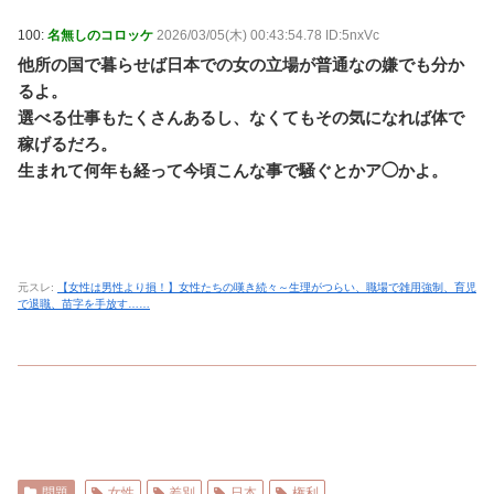
100:
名無しのコロッケ
2026/03/05(木) 00:43:54.78 ID:5nxVc
他所の国で暮らせば日本での女の立場が普通なの嫌でも分か
るよ。
選べる仕事もたくさんあるし、なくてもその気になれば体で
稼げるだろ。
生まれて何年も経って今頃こんな事で騒ぐとかア◯かよ。
元スレ:
【女性は男性より損！】女性たちの嘆き続々～生理がつらい、職場で雑用強制、育児
で退職、苗字を手放す……
問題
女性
差別
日本
権利