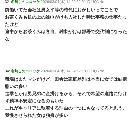
32:
名無しのコロッケ
2026/03/04(水) 14:20:52.01 ID:UQNNn
前働いてた会社は男女平等の時代におかしいってことで
お茶くみも机の上の雑巾がけも入社した時は事務の仕事だっ
たけど
途中からお茶くみは各自、雑巾がけは部署で交代制になった
な
34:
名無しのコロッケ
2026/03/04(水) 14:24:52.18 ID:UQNNn
職場はまだマシだけど、田舎は家庭差別は本当に女では結構
酷いの多い
進学とかは男兄弟に金掛けるから、それで希望の進路に行け
ず精神不安定になるのもいた
これがキャリアに執着する理由の一つにもなってると思う、
我慢させられた女は独身が多い