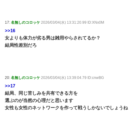
輩「これって普通だよね？」→私「真似できません…」
の不毛なやり取りに疲れ果てた・・・ / おまとめアンテ
ナ
NEW!
(8/9 10:19)
【顔に異変】「明らかに違う」ドランクドラゴン塚地
17:
名無しのコロッケ
2026/03/04(水) 13:31:20.99 ID:XNx0M
の姿がやばい ※私の本音 / おまとめアンテナ
(8/9 07:09)
>>16
【朗報】高瀬くるみ＆浅倉樹々がランチ「ききちゃん
女よりも体力が劣る男は雑用やらされてるか？
って呼んで？今日から友達ね！」 / おまとめアンテナ
結局性差別だろ
(8/9 07:00)
三大王道寿司「まぐろ」「サーモン」あとひとつは？
/ おまとめアンテナ
(8/9 06:26)
Powered by livedoor 相互RSS
20:
名無しのコロッケ
2026/03/04(水) 13:39:04.79 ID:cnwBG
>>17
結局、同じ苦しみを共有できる方を
選ぶのが当然の心理だと思います
女性も女性のネットワークを作って戦うしかないでしょうね