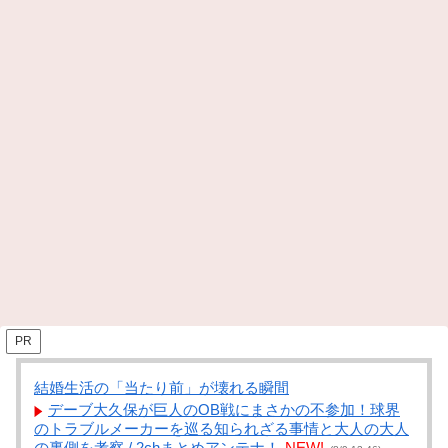
PR
結婚生活の「当たり前」が壊れる瞬間
デーブ大久保が巨人のOB戦にまさかの不参加！球界
のトラブルメーカーを巡る知られざる事情と大人の大人
の裏側を考察 / 2chまとめアンテナ！
NEW!