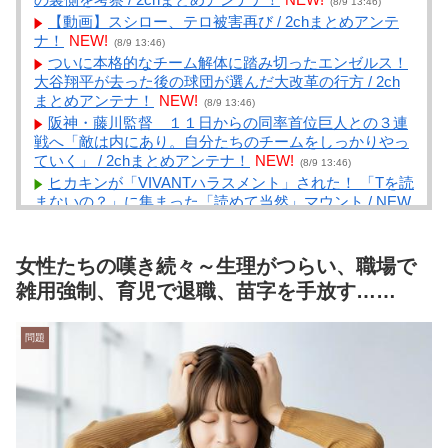
(8/9 13:46)
【動画】スシロー、テロ被害再び / 2chまとめアンテ
ナ！
NEW!
(8/9 13:46)
ついに本格的なチーム解体に踏み切ったエンゼルス！
大谷翔平が去った後の球団が選んだ大改革の行方 / 2ch
まとめアンテナ！
NEW!
(8/9 13:46)
阪神・藤川監督 １１日からの同率首位巨人との３連
戦へ「敵は内にあり。自分たちのチームをしっかりやっ
ていく」 / 2chまとめアンテナ！
NEW!
(8/9 13:46)
ヒカキンが「VIVANTハラスメント」された！ 「Tを読
まないの？」に集まった「読めて当然」マウント / NEW
まとめサイトアンテナ！
NEW!
(8/9 13:41)
日本人がラーメンに1000円以上だすの渋る理由ガチ不
明ｗｗｗｗｗｗｗｗｗ / NEWまとめサイトアンテナ！
女性たちの嘆き続々～生理がつらい、職場で
NEW!
(8/9 13:40)
雑用強制、育児で退職、苗字を手放す……
名作『転生重騎士』【驚愕】凄い事に気付いたｗｗｗ
ｗもしかして… / NEWまとめサイトアンテナ！
NEW!
問題
(8/9 13:35)
【画像あり】ギャル「おにーさんイケメンだしどこで
もついて行くよ♡♡♡♡」⇒♡♡ / NEWまとめサイトア
ンテナ！
NEW!
(8/9 13:35)
カードゲーム王者だった遊戯王、いつの間にか売上4
位になる / NEWまとめサイトアンテナ！
NEW!
(8/9 13:32)