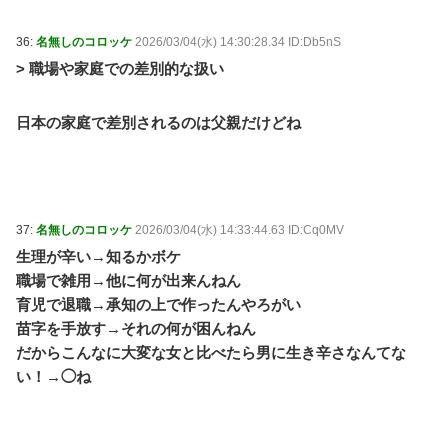
36:
名無しのコロッケ
2026/03/04(水) 14:30:28.34 ID:Db5nS
> 職場や家庭での差別的な扱い
日本の家庭で差別されるのは父親だけどね
37:
名無しのコロッケ
2026/03/04(水) 14:33:44.63 ID:Cq0MV
生理が辛い→知るかボケ
職場で雑用→他に何が出来んねん
育児で退職→承知の上で作ったんやろがい
苗字を手放す→それの何が困んねん
だからこんなに大変な女と比べたら男に生き辛さなんてな
い！→◯ね