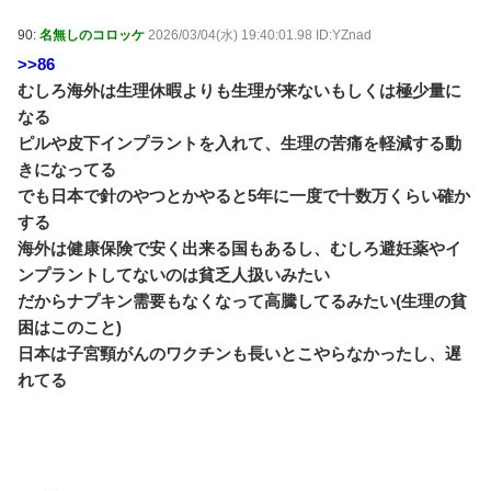
90:
名無しのコロッケ
2026/03/04(水) 19:40:01.98 ID:YZnad
>>86
むしろ海外は生理休暇よりも生理が来ないもしくは極少量に
なる
ピルや皮下インプラントを入れて、生理の苦痛を軽減する動
きになってる
でも日本で針のやつとかやると5年に一度で十数万くらい確か
する
海外は健康保険で安く出来る国もあるし、むしろ避妊薬やイ
ンプラントしてないのは貧乏人扱いみたい
だからナプキン需要もなくなって高騰してるみたい(生理の貧
困はこのこと)
日本は子宮頸がんのワクチンも長いとこやらなかったし、遅
れてる