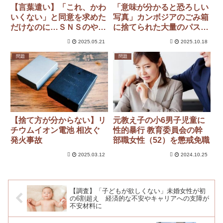
【言葉遣い】「これ、かわ
「意味が分かると恐ろしい
いくない」と同意を求めた
写真」カンボジアのごみ箱
だけなのに…ＳＮＳのやり
に捨てられた大量のパスポ
とりで誤解防ぐには
ートに韓国ネット驚がく
2025.05.21
2025.10.18
問題
問題
【捨て方が分からない】リ
元教え子の小6男子児童に
チウムイオン電池 相次ぐ
性的暴行 教育委員会の幹
発火事故
部職女性（52）を懲戒免職
2025.03.12
2024.10.25
【調査】「子どもが欲しくない」未婚女性が初
の6割超え 経済的な不安やキャリアへの支障が
不安材料に