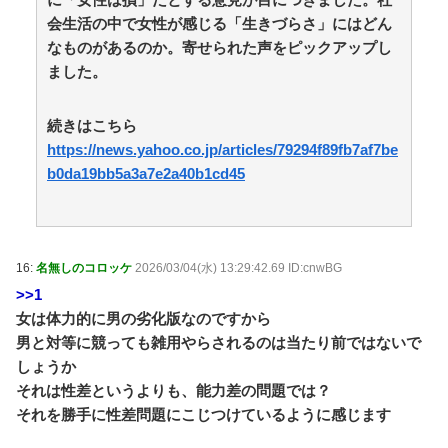
/ anaguro - 総合
NEW!
(8/9 13:40)
会生活の中で女性が感じる「生きづらさ」にはどん
【今はやってない】審判への性接待疑惑…大韓サッカ
なものがあるのか。寄せられた声をピックアップし
ー協会が声明「現在は一切発生していない」 / anaguro -
ました。
総合
NEW!
(8/9 13:35)
竹﨑由佳アナ 四つん這いでお尻を突き出すトレーニ
ング！！【GIF動画あり】 / anaguro - 総合
NEW!
(8/9
続きはこちら
13:30)
https://news.yahoo.co.jp/articles/79294f89fb7af7be
【悲報】ケニアのスイカ、あまりにも薄過ぎるwww /
b0da19bb5a3a7e2a40b1cd45
5chまとめMAP(総合)
NEW!
(8/9 13:21)
【X】橋下徹氏痛烈指摘「こういうのは不誠実」高市
首相の長崎平和式典挨拶に / 5chまとめMAP(総合)
NEW!
(8/9 13:19)
『サンジャポ』山崎怜奈、突然「妊娠」だけ公表した
16:
名無しのコロッケ
2026/03/04(水) 13:29:42.69 ID:cnwBG
理由を語る / 5chまとめMAP(総合)
NEW!
(8/9 13:17)
>>1
有田哲平、高田馬場は「嫌いな街ですね」「早稲田大
女は体力的に男の劣化版なのですから
学がございます、僕は落ちましたので」 / 5chまとめ
MAP(総合)
NEW!
男と対等に競っても雑用やらされるのは当たり前ではないで
(8/9 12:45)
【画像】GANTZの絶望シーン、ここで決まるｗｗｗ /
しょうか
5chまとめMAP(総合)
NEW!
(8/9 12:45)
それは性差というよりも、能力差の問題では？
【日常に潜む恐怖】エリコいますか？ / おまとめアン
それを勝手に性差問題にこじつけているように感じます
テナ
NEW!
(8/9 11:00)
週1エステ＆週3パーソナルジム通いの美意識過剰な先