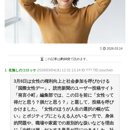
【朗報】秋田県、オイルマネーが転がり込んでガチで
東北最強へｗｗｗｗｗｗｗｗｗｗｗｗ / VIP・ネタ・オ
ールジャンル – New World Antenna
NEW!
(8/9 13:27)
２７年彼女ナシのワイ、明日初のお見合いへ行く… /
まとめるZ
NEW!
(8/9 13:04)
工場に就職して感じたメリット / まとめるZ
NEW!
(8/9
13:04)
やる夫はパーティーを追放され復讐に生きるようで
2026.03.14
す 第2話 / まとめるZ
NEW!
(8/9 13:04)
無人島で母親が恋しくなったので女の子たちがママに
この記事は
約10分
で読めます。
なった（仮） / まとめるZ
NEW!
(8/9 13:04)
TOKIO～光を求めて～ 二部 第１２３話 / まとめる
1:
名無しのコロッケ
2026/03/04(水) 12:31:13.24 ID:??? TID:zuuchan
Z
NEW!
(8/9 13:04)
3月8日は女性の権利向上と社会参加を呼びかける
36歳の彼女と結婚したいのに、家族が猛反対。家族か
ら信じられない言葉が飛び出した… 他 / 2chnaviヘッド
「国際女性デー」。読売新聞のユーザー投稿サイト
ライン
(12/24 07:00)
「発言小町」編集部では、この日を前に「女性って
Powered by livedoor 相互RSS
得だと思う？損だと思う？」と題して、投稿を呼び
かけました。「女性のほうが人生の選択の幅が広
い」とポジティブにとらえる人がいる一方で、身体
小さなすれ違いが、夫を追い詰めていく
的問題や、職場や家庭での差別的な扱いなどを理由
ヨーロッパが右翼政党の党員から銀行口座を作る権利
を剥奪、そのせいで皮肉すぎる展開に突入しており……
に「女性は損」だとする意見が目につきました。社