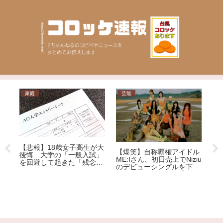
家庭
芸能
ニ
【悲報】18歳女子高生が大
【爆笑】自称覇権アイドル
【
後悔…大学の「一般入試」
な
ME:Iさん、初日売上でNiziu
を
を回避して起きた「残念す
反
のデビューシングルを下回
ョ
ぎる悲劇」
る大爆死ｗｗｗｗｗｗｗｗ
車
ｗｗｗｗｗｗｗｗｗｗｗ
称
逮