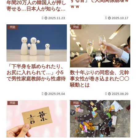
する音」で人間関係崩壊ｗ
年間20万人の韓国人が押し
ｗｗ
寄せる…日本人が知らない
「実効支配された島」の惨
2025.11.23
2025.10.17
状
問題
問題
「下半身を舐められたり、
数十年ぶりの同窓会、元幹
お尻に入れられて…」小5
事女性が巻き込まれた〇〇
で男性家庭教師から性虐待
騒動とは
2025.05.04
2025.08.20
問題
問題