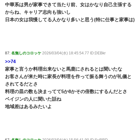
中華系は男が家事できて当たり前、女はかなり自己主張する
からね、キャリア志向も強いし
日本の女は我慢してる人かなり多いと思う(特に仕事と家事は)
87:
名無しのコロッケ
2026/03/04(水) 18:45:54.77 ID:DEBkr
>>74
家事と言うか料理出来ないと馬鹿にされるとは聞いたな
お客さんが来た時に家長が料理を作って振る舞うのが礼儀と
されてるだとさ
料理の皿の数も決まってて5か8かその倍数にするんだとさ
ベイジンの人に聞いた話ね
地域差はあるみたいよ