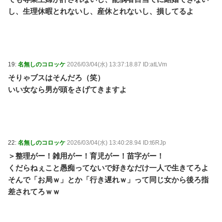
し、生理休暇とれないし、産休とれないし、損してるよ
19:
名無しのコロッケ
2026/03/04(水) 13:37:18.87 ID:atLVm
そりゃブスはそんだろ（笑）
いい女なら男が頭をさげてきますよ
22:
名無しのコロッケ
2026/03/04(水) 13:40:28.94 ID:t6RJp
＞整理がー！雑用がー！育児がー！苗字がー！
くだらねぇこと愚痴ってないで好きなだけ一人で生きてろよ
そんで「お局ｗ」とか「行き遅れｗ」って同じ女から後ろ指
差されてろｗｗ