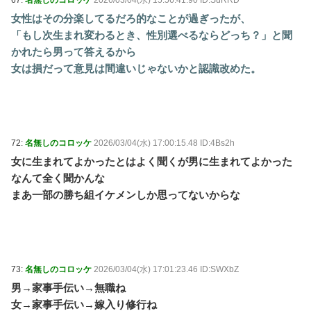
67:
名無しのコロッケ
2026/03/04(水) 15:56:41.90 ID:SuRRD
女性はその分楽してるだろ的なことが過ぎったが、
「もし次生まれ変わるとき、性別選べるならどっち？」と聞
かれたら男って答えるから
女は損だって意見は間違いじゃないかと認識改めた。
72:
名無しのコロッケ
2026/03/04(水) 17:00:15.48 ID:4Bs2h
女に生まれてよかったとはよく聞くが男に生まれてよかった
なんて全く聞かんな
まあ一部の勝ち組イケメンしか思ってないからな
73:
名無しのコロッケ
2026/03/04(水) 17:01:23.46 ID:SWXbZ
男→家事手伝い→無職ね
女→家事手伝い→嫁入り修行ね