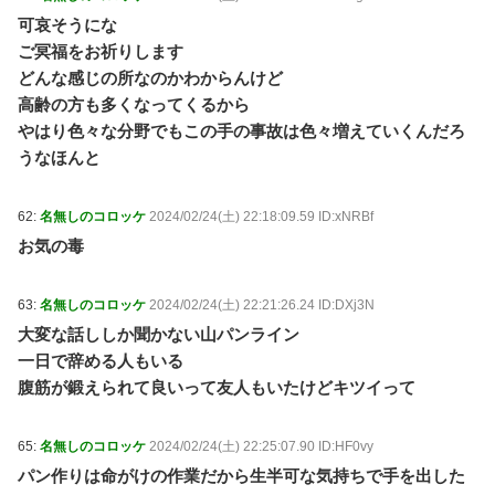
可哀そうにな
ご冥福をお祈りします
どんな感じの所なのかわからんけど
高齢の方も多くなってくるから
やはり色々な分野でもこの手の事故は色々増えていくんだろ
うなほんと
62:
名無しのコロッケ
2024/02/24(土) 22:18:09.59 ID:xNRBf
お気の毒
63:
名無しのコロッケ
2024/02/24(土) 22:21:26.24 ID:DXj3N
大変な話ししか聞かない山パンライン
一日で辞める人もいる
腹筋が鍛えられて良いって友人もいたけどキツイって
65:
名無しのコロッケ
2024/02/24(土) 22:25:07.90 ID:HF0vy
パン作りは命がけの作業だから生半可な気持ちで手を出した