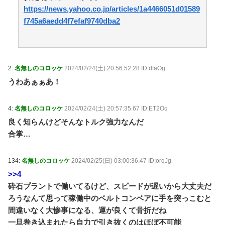
不器用な二人が辿り着いた、切なく温かい恋物語
https://news.yahoo.co.jp/articles/1a4466051d01589
【動画】㊗️2万回 続編の望みが完全に絶たれた不遇の
f745a6aedd4f7efaf9740dba2
名作6選 / 5chまとめMAP(総合)
NEW!
(8/7 09:15)
韓国人「韓国人の日本への好感度が最高記録を達成し
た理由」 / 5chまとめMAP(総合)
NEW!
(8/7 09:13)
米、10kg5,000円ｗｗｗｗｗｗ / 5chまとめMAP(総
合)
NEW!
2:
名無しのコロッケ
2024/02/24(土) 20:56:52.28 ID:dfaOg
(8/7 09:11)
【必見】ドン・キホーテ露店、うなぎの蒲焼きで食中
うわあぁぁあ！
毒発生‼ / 5chまとめMAP(総合)
NEW!
(8/7 09:11)
小学校を避難所にしたことに激怒した某野党幹部、僅
4:
名無しのコロッケ
2024/02/24(土) 20:57:35.67 ID:ET2Oq
か3文字で論破される偉業を達成してしまい…… /
anaguro - 総合
NEW!
良く知らんけどそんなトルク強力なんだ
(8/7 09:10)
【悲報】台風13号、ヤバイ・・・・・・ / anaguro - 総
合掌…
合
NEW!
(8/7 09:05)
【日本水産物輸入禁止に釈明が必要】 韓国のCPTPP
加盟への課題を関西外大教授に聞く 李大統領に「政治
134:
名無しのコロッケ
2024/02/25(日) 03:00:36.47 ID:orqJg
利用」の過去 / 5chまとめMAP(総合)
NEW!
(8/7 09:03)
>>4
【ｗ】長年育てやっと蕾がつき楽しみにしてたら動物
砕石プラントで働いてるけど、スピードが遅いから大丈夫だ
の死肉に擬態（外観・腐肉臭）する花が！ / anaguro - 総
ろうなんて思って稼働中のベルトコンベアに手を突っこむと
合
NEW!
(8/7 09:00)
間違いなく大惨事になる、運が良くて骨折だね
「やりますよ！」と返事だけは一丁前なのに全く動か
ない職場の無能、催促しても放置→引き取ろうとすると
一旦巻き込まれたら自力で引き抜くのはほぼ不可能