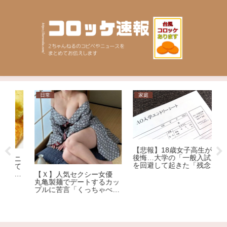
日常
家庭
芸
【悲報】18歳女子高生が大
【
後悔…大学の「一般入試」
ニ
ME
を回避して起きた「残念す
て
の
ぎる悲劇」
ま
【Ｘ】人気セクシー女優
る
な
丸亀製麺でデートするカッ
ｗ
ど
プルに苦言「くっちゃべる
れ
ための店じゃないんだよ」