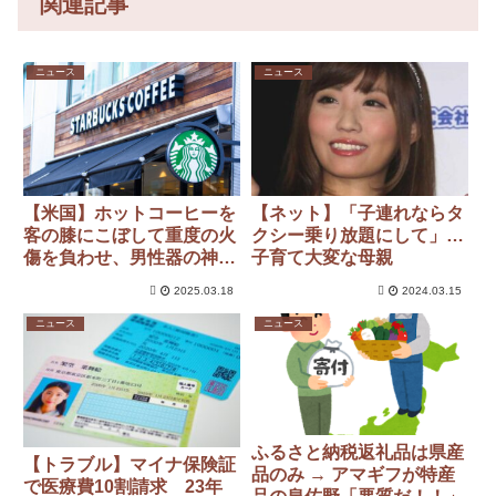
関連記事
ニュース
ニュース
【米国】ホットコーヒーを
【ネット】「子連れならタ
客の膝にこぼして重度の火
クシー乗り放題にして」…
傷を負わせ、男性器の神経
子育て大変な母親
も損傷させたスタバに支払
2025.03.18
2024.03.15
い命令 その額は驚きの◯
億円！！？
ニュース
ニュース
ふるさと納税返礼品は県産
【トラブル】マイナ保険証
品のみ → アマギフが特産
で医療費10割請求 23年