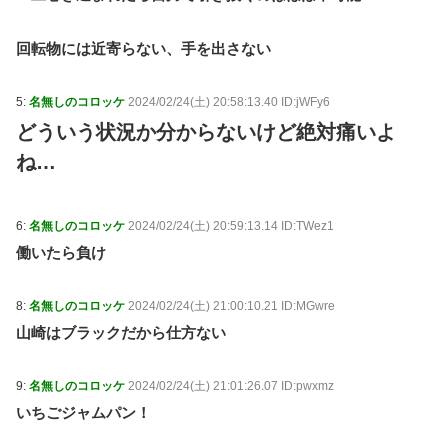
「申し訳ないからやる」と拒否…やる気ないなら引き受
けるなよ・・・ / おまとめアンテナ
NEW!
(8/7 07:19)
回転物には近寄らない、手を出さない
普通の家は父母が各一名だと知った時と、四人の父母
が全員同性愛者で複雑な婚姻・養子縁組関係だと知った
時に死ぬほど驚いた / おまとめアンテナ
NEW!
(8/7 06:27)
5:
名無しのコロッケ
2024/02/24(土) 20:58:13.40 ID:jWFy6
19歳美少女モデル、CMの妖精姿が可愛すぎて見入る
どういう状況か分からないけど絶対痛いよ
人続出 / おまとめアンテナ
NEW!
(8/7 04:16)
ジャンポケ斉藤「同意があったんです。本当です。信
ね…
じて下さい」 ←何でこの主張が通らないの？ / おまと
めアンテナ
(8/7 03:07)
米国、韓国防衛に核持ち出すか…中ロに備え「短距離
6:
名無しのコロッケ
2024/02/24(土) 20:59:13.14 ID:TWez1
戦術核」を検討 / おまとめアンテナ
(8/7 03:00)
働いたら負け
Powered by livedoor 相互RSS
8:
名無しのコロッケ
2024/02/24(土) 21:00:10.21 ID:MGwre
山崎はブラックだから仕方ない
9:
名無しのコロッケ
2024/02/24(土) 21:01:26.07 ID:pwxmz
いちごジャムパン！