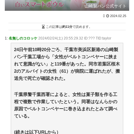
過給なしで420ps。しかもL型エンジン…このS31Zい
山崎製パン公式サイト
くらかかってるんだ… / NEWまとめサイトアンテナ！
NEW!
2024.02.25
(8/7 09:00)
【緊急速報】韓国サッカー協会、W杯予選で審判へ
この記事は
約11分
で読めます。
の“性接待疑惑”が発覚し大炎上 / NEWまとめサイトアン
テナ！
NEW!
(8/7 09:00)
1:
名無しのコロッケ
2024/02/24(土) 20:55:29.32 ID:??? TID:taylor
【プロ野球】強すぎるソフトバンクの一人勝ち？パリ
ーグファンが語る毎年のペナントレースのリアルな本音
24日午前10時20分ごろ、千葉市美浜区新港の山崎製
/ 2chまとめアンテナ！
NEW!
(8/7 07:17)
パン千葉工場から「女性がベルトコンベヤーに挟ま
【動画】手術中に熊本地震直撃やばすぎｗｗｗｗｗｗ
れて意識がない」と119番があった。同市若葉区桜木
ｗ / 2chまとめアンテナ！
NEW!
(8/7 07:17)
小林製薬「安楽〇の薬作りました」←どんな名前にな
2のアルバイトの女性（61）が病院に運ばれたが、搬
りそう？もし作ったら / 2chまとめアンテナ！
NEW!
(8/7
送先で死亡が確認された。
07:17)
【朗報】ユニクロ式の置くだけセルフレジ、スーパー
にも導入へ / 2chまとめアンテナ！
NEW!
千葉県警千葉西署によると、女性は菓子類を作る工
(8/7 07:17)
36歳の彼女と結婚したいのに、家族が猛反対。家族か
程で複数で作業していたという。同署はなんらかの
ら信じられない言葉が飛び出した… 他 / 2chnaviヘッド
原因でベルトコンベヤーに巻き込まれたとみて調べ
ライン
(12/24 07:00)
ている。
Powered by livedoor 相互RSS
(続きは以下URLから）