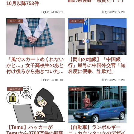
品の泉佐野「悪質だ！！」
10月以降753件
2024.02.01
2023.09.28
ニュース
ニュース
「風でスカートめくれない
【岡山の地銀】「中国銀
かと…」女子高校生のあと
行」屋号に中国外交官「知
付け後ろから抱きついた疑
名度に便乗、詐欺だ」
いで男逮捕
2026.01.10
2025.05.23
ニュース
ニュース
【Temu】ハッカーが
【自動車】ランボルギー
Temuから8700万件の顧客
ニ・カウンタックのデザイ