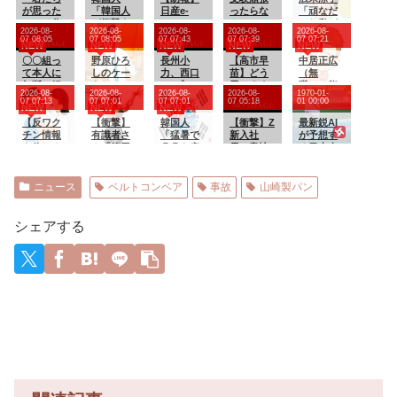
が思った
「韓国人
日産e-
ったらな
「頑なだ
ことは分
が衝撃を
power、
んかいい
った私が
2026-08-
2026-08-
2026-08-
2026-08-
2026-08-
かる、言
受けた意
無給油で
事あるん
180度変わ
07 08:05
07 08:05
07 07:43
07 07:39
07 07:21
NEW
NEW
NEW
NEW
NEW
うな」と
外な日本
1980km走
った」
韓国のア
〇〇組っ
の運転文
野原ひろ
行しギネ
長州小
【高市早
病名公表
中居正広
ワビ丼を
て本人に
化がこち
しのケー
ス記録を
力、西口
苗】どう
を決意さ
（無
見た人々
無断で組
らで
キ（880
達成 55L
DXプロレ
思います
せた、次
職）、熊
2026-08-
2026-08-
2026-08-
2026-08-
1970-01-
が騒然、
合に名前
す‥」
円）
タンクで
ス8月大会
か?高市首
男からの
本に多額
07 07:13
07 07:01
07 07:01
07 05:18
01 00:00
NEW
NEW
NEW
盛り付け
を入れて
→「日本
リッター
でリング
相、エリ
言葉明か
の寄付し
って大事
しまうら
【反ワク
人はこん
【衝撃】
36km（S
復帰 対
韓国人
ート官僚
【衝撃】Z
す
ていた。
最新鋭AI
だという
しい だか
チン情報
なに徹底
有識者さ
UV）
戦相手は
「猛暑で
に激怒!!!
新入社
知人「誰
が予想す
ことがひ
らその人
を信じる
してい
ん「範馬
クロちゃ
〇〇も疲
員、意地
にも知ら
る日本人
と目で理
はその気
人の60％
る‥」
勇次郎と
ん
れ果て
でも9月の
れなくて
メジャー
解できて
がなくて
以上はワ
クリリン
た…〇〇
社員旅行
もいい、
リーガー
しま
も、〇〇
クチンを
が戦った
の個体数
の計画を
と公表し
達の2026
ニュース
ベルトコンベア
事故
山崎製パン
う……
組の一員
接種・東
ら勝負に
が急減」
やらな
てない」
年の打撃
となって
大と東北
ならない
い・・・
成績
しまって
大が3万
ほどクリ
・・
wywywy
シェアする
いるんだ
1000人を
リンの圧
wwywyw
とか
調査】ワ
勝」www
ywywywy
【再】
クチン忌
wywyww
避と、信
y
じている
誤情報の
多さの双
方に共通
する要因
は若年、
低収入、
SNSから
情報を得
ている