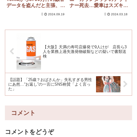
データを盗んだと主張、
ナー死去…愛車はスズキの
Temuは否定
ワゴンR「外出するときは
2024.09.19
2024.03.18
これしか乗らない」
【大阪】天満の寿司店爆発で9人けが 店長ら3
人を業務上過失激発物破裂などの疑いで書類送
検
【話題】「25歳？おばさんか」失礼すぎる男性
にあ然…“お返し”の一言にSNS称賛「よく言っ
た」
コメント
コメントをどうぞ