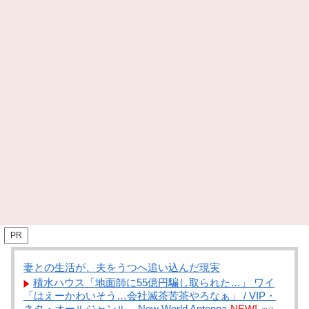
PR
妻との生活が、夫をうつへ追い込んだ現実
積水ハウス「地面師に55億円騙し取られた…」 ワイ
「はえーかわいそう…会社滅茶苦茶やろなぁ」 / VIP・
ネタ・オールジャンル – New World Antenna
NEW!