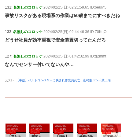
131:
名無しのコロッケ
2024/02/25(日) 02:21:59.65 ID:beuM5
事故リスクがある現場系の作業は50歳までにすべきだね
133:
名無しのコロッケ
2024/02/25(日) 02:44:46.36 ID:Z0KqO
どうせ社員が効率重視で安全装置切ってたんだろ
127:
名無しのコロッケ
2024/02/25(日) 01:42:32.99 ID:g2mmt
なんでセンサー付いてないんや…
元スレ:
【事故】ベルトコンベヤーに挟まれ作業員死亡 山崎製パン千葉工場
2026-08-
2026-08-
2026-08-
2026-08-
2026-08-
07 08:30
07 08:25
07 08:15
07 08:05
07 08:05
NEW
NEW
NEW
NEW
NEW
「君たち
韓国人
【朗報】
受験頑張
広末涼子