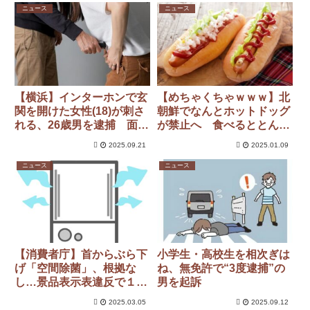
ニュース
ニュース
【横浜】インターホンで玄
【めちゃくちゃｗｗｗ】北
関を開けた女性(18)が刺さ
朝鮮でなんとホットドッグ
れる、26歳男を逮捕 面識
が禁止へ 食べるととんで
なし
もないことに・・・
2025.09.21
2025.01.09
ニュース
ニュース
【消費者庁】首からぶら下
小学生・高校生を相次ぎは
げ「空間除菌」、根拠な
ね、無免許で“3度逮捕”の
し…景品表示表違反で１６
男を起訴
５１万円の課徴金納付命令
2025.03.05
2025.09.12