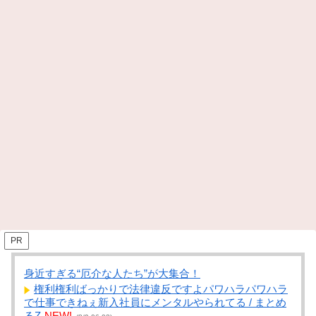
PR
身近すぎる“厄介な人たち”が大集合！
権利権利ばっかりで法律違反ですよパワハラパワハラ
で仕事できねぇ新入社員にメンタルやられてる / まとめ
るZ
NEW!