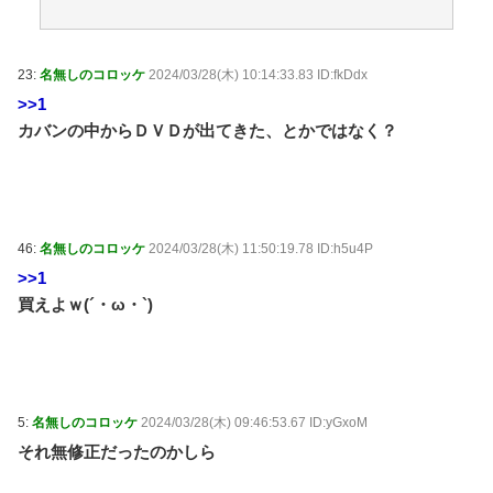
う吐と下痢が止まらない」 / 5chまとめMAP(総合)
NEW!
(8/9 05:31)
【悲報】大阪府、愛知県にGDPを抜かれ3位に転落。
維新と万博で潤ってるはずじゃ… / おまとめアンテナ
23:
名無しのコロッケ
2024/03/28(木) 10:14:33.83 ID:fkDdx
NEW!
(8/9 03:23)
>>1
友人「子供の頃、誕生日とクリスマスとお年玉を一緒
カバンの中からＤＶＤが出てきた、とかではなく？
にされて本当に嫌だった！」と毎年愚痴ってたのに……
結婚式と入籍を誕生日と同じ日に決定！←いや、毎年の
愚痴は何だったんだよ！？ / おまとめアンテナ
NEW!
(8/9
03:19)
【同人ヱロゲ】勝つとヱロイベないけどわざと負ける
のもなあというのはヱロゲーによくあるジレンマ / おま
46:
名無しのコロッケ
2024/03/28(木) 11:50:19.78 ID:h5u4P
とめアンテナ
NEW!
(8/9 03:01)
>>1
おでこ封印！中村アン、“前髪あり”の新ヘアスタイル
買えよｗ(´・ω・`)
に「新鮮でたまらん」の声【画像】 / おまとめアンテナ
NEW!
(8/9 03:00)
オリジン弁当の定員ゴミ / おまとめアンテナ
(8/9 00:31)
Powered by livedoor 相互RSS
5:
名無しのコロッケ
2024/03/28(木) 09:46:53.67 ID:yGxoM
それ無修正だったのかしら