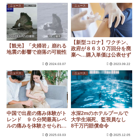
ニュース
ニュース
【新型コロナ】ワクチン、
【観光】「夫婦岩」崩れる
政府が８６３０万回分を廃
地震の影響で崩落の可能性
棄へ…購入単価は公表せず
2024.03.07
2023.09.22
ニュース
ニュース
中国で出産の痛み体験がト
水深2mのホテルプールで
レンド ９０分間最高レベ
大学生溺死、監視員なし
ルの痛みを体験させられた
8千万円賠償命令
男性の腸が壊死
2025.03.03
2025.12.05