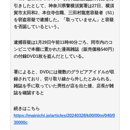
それは純愛か、それともストーカー疑惑か
引きしたとして、神奈川県警横須賀署は27日、横須
防護管なしで感電死を起こした某工務店、「そんな危
賀市太田和2、本住寺住職、三田村龍恵容疑者（51）
険な現場お断りしますわ!と断って正解やったわ」と業者
を窃盗容疑で逮捕した。「取っていません」と容疑
が業界事情を告白 / anaguro - 総合
NEW!
(8/9 06:10)
を否認しているという。
中国「大洪水！」三峡ダム「決壊危機」台風13号「三
峡直撃確定」日本「最も強い勢力で接近！（伊勢湾台風
級」台風13号と15号「中国本土でぶつかり合う（前代未
逮捕容疑は1月29日午前11時40分ごろ、同市内のコ
聞」→ / anaguro - 総合
NEW!
(8/9 06:05)
ンビニで本棚に置かれた漫画雑誌（販売価格540円）
【聯合ニュース】 韓国在住の日本人女性インフルエン
の付録DVD1枚を盗んだとしている。
サー ライブ配信中に死亡 / anaguro - 総合
NEW!
(8/9
06:00)
みい山作者「居酒屋行く奴はバカ。ホストの初回なら
署によると、DVDには複数のグラビアアイドルが収
居酒屋より安く飲めてイケメンにチヤホヤされる」 /
録されており、切り取り線から外したとみられる。
5chまとめMAP(総合)
NEW!
(8/9 05:57)
韓国人「昨日Jリーグで韓国人選手絶対やってはいけ
雑誌を手に取っていた男性が店を出た後、店長が雑
ないプレーで退場となる」 / 5chまとめMAP(総合)
NEW!
誌を確認すると
(8/9 05:51)
【悲報】さらば青春の光さん、ひょうろくさんを廃墟
続きはこちら
に放置してしまう / 5chまとめMAP(総合)
NEW!
(8/9 05:43)
ソニーの新作MARVEL Tōkonが発売されたけどどうな
https://mainichi.jp/articles/20240328/k00/00m/040/0
ん？ / 5chまとめMAP(総合)
NEW!
(8/9 05:33)
30000c
【芸能】元日向坂46・松田好花、食中毒で「腹痛とお