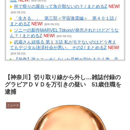
(8/9 06:03)
何で祭りの屋台って魚介類ないの？ / まとめるZ
NEW!
(8/9 06:03)
「生きる。」 第三部＜宇宙激震編＞ 第４０１話 /
まとめるZ
NEW!
(8/9 06:03)
ソニーの新作MARVEL Tōkonが発売されたけどどうな
ん？ / まとめるZ
NEW!
(8/9 06:03)
武蔵さん頑張る 第１３話 私がモテないのはどう考え
てもデジタル決済社会が悪い。 その2 / まとめるZ
NEW!
(8/9 06:03)
【画像】誰とエッチしたいか見解が別れる六人衆、見
つかるwwwwwww / NEWまとめサイトアンテナ！
NEW!
(8/9 06:01)
【神奈川】切り取り線から外し…雑誌付録の
【悲報】高市首相、もはやマッサージを受けただけで
叩かれてしまう / NEWまとめサイトアンテナ！
NEW!
グラビアＤＶＤを万引きの疑い 51歳住職を
(8/9 06:00)
逮捕
昔の子育てって、どうやってやっていたんだろうと思
うこと / NEWまとめサイトアンテナ！
NEW!
(8/9 05:57)
ニュース
【スマホケース】ステッカーとか挟んでますか？【ク
リアタイプ】 / NEWまとめサイトアンテナ！
NEW!
(8/9
05:57)
大学生ワイ、株で大儲けｗｗｗｗｗｗｗｗｗｗｗｗｗ
ｗｗｗｗｗｗｗｗｗｗ / NEWまとめサイトアンテナ！