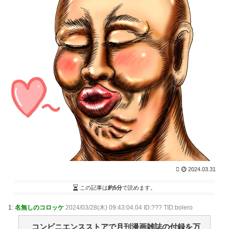
NEW!
(8/9 05:50)
黄金期を築く小久保ソフトバンクの次期監督は一体誰
になるのか！圧倒的な強さを誇る王国の未来を考えてみ
た / 2chまとめアンテナ！
NEW!
(8/9 05:44)
強豪校のベンチ外選手が無理やりダンス？SNSで炎上
する野球部イジメ疑惑の真相と現場取材で見えたリアル
な実態 / 2chまとめアンテナ！
NEW!
(8/9 05:44)
【画像】坂口杏里、逃走して便器にこびりついた????
カスまで晒されるwww / 2chまとめアンテナ！
NEW!
(8/9
05:44)
【悲報】堀大輔さん、実は仮眠を取っていた
WWWWWWWWWWWWWWWWWWWWWWWWWWW
WWWWWWWWWWWWWWW / 2chまとめアンテナ！
NEW!
(8/9 05:44)
シカ「全部喰った」 祭り中止 / VIP・ネタ・オールジ
ャンル – New World Antenna
NEW!
(8/9 05:27)
2024.03.31
36歳の彼女と結婚したいのに、家族が猛反対。家族か
ら信じられない言葉が飛び出した… 他 / 2chnaviヘッド
この記事は
約5分
で読めます。
ライン
(12/24 07:00)
Powered by livedoor 相互RSS
1:
名無しのコロッケ
2024/03/28(木) 09:43:04.04 ID:??? TID:bolero
コンビニエンスストアで月刊漫画雑誌の付録を万