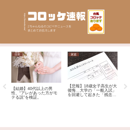
日常
家庭
相
【悲報】18歳女子高生が大
【
【結婚】40代以上の男
後悔…大学の「一般入試」
抜
ニ
性、“アレがあった方がモ
を回避して起きた「残念す
て
テる説”を検証。
ぎる悲劇」
ま
な
ど
れ