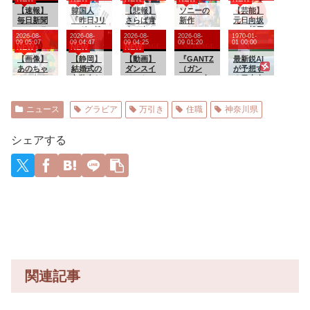
機」台風
パワハラ
編＞ 第
ホストの
13号「三
【速報】
パワハラ
韓国人
【悲報】
４０１話
ソニーの
初回なら
【芸能】
峡直撃確
毎日新聞
で仕事で
「昨日Jリ
さらば青
新作
居酒屋よ
元日向坂
定」日本
のベテラ
きねぇ新
ーグで韓
春の光さ
MARVEL
り安く飲
46・松田
2026-08-
2026-08-
2026-08-
2026-08-
1970-01-
「最も強
ン記者を
入社員に
国人選手
ん、ひょ
Tōkonが
めてイケ
好花、食
09 05:07
09 04:47
09 04:25
09 01:20
01 00:00
NEW
NEW
NEW
い勢力で
逮捕 包
メンタル
絶対やっ
うろくさ
発売され
メンにチ
中毒で
接近！
丁で夫を
【画像】
やられて
てはいけ
【静岡】
んを廃墟
【動画】
たけどど
『GANTZ
ヤホヤさ
「腹痛と
最新鋭AI
（伊勢湾
脅した容
あのちゃ
る
ないプレ
結婚式の
に放置し
ダンスイ
うなん？
（ガン
れる」
おう吐と
が予想す
台風級」
疑
ん、なん
ーで退場
衣装合わ
てしまう
ベントで
ツ）』全
下痢が止
る日本人
台風13号
か別人に
となる」
せに向か
乳首が全
巻「100
まらな
メジャー
と15号
なる
った夫婦
開でポロ
円」セー
い」
リーガー
「中国本
「何度も
リするハ
ルが終了
達の2026
ニュース
グラビア
万引き
住職
神奈川県
土でぶつ
何度も追
プニング
間際！全
年の打撃
かり合う
突され…
ｗｗｗｗ
37巻
成績
（前代未
何が目的
ｗｗ
「23,322
wywywy
シェアする
聞」→
か本当に
円」
wwywyw
理解でき
→「3,700
ywywywy
ない」東
円」！完
wywyww
名高速で
結まです
y
「死の恐
べて超お
怖」約1.7
得に買え
キロの追
るこのチ
突！
ャンスを
逃すな！
本日23時
59分ま
で！
関連記事