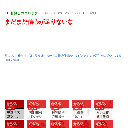
51:
名無しのコロッケ
2024/03/28(木) 12:26:37.88 ID:8RZ0t
まだまだ信心が足りないな
元スレ:
【神奈川】切り取り線から外し…雑誌付録のグラビアＤＶＤを万引きの疑い 51歳
住職を逮捕
2026-08-
2026-08-
2026-08-
2026-08-
2026-08-
09 06:05
09 06:03
09 06:03
09 06:03
09 05:57
NEW
NEW
NEW
NEW
NEW
中国「大
権利権利
何で祭り
「生き
みい山作
洪水！」
ばっかり
の屋台っ
る。」
者「居酒
三峡ダム
で法律違
て魚介類
第三部＜
屋行く奴
2026-08-
2026-08-
2026-08-
2026-08-
2026-08-
「決壊危
反ですよ
ないの？
宇宙激震
はバカ。
09 05:55
09 05:51
09 05:43
09 05:33
09 05:31
NEW
NEW
NEW
NEW
NEW