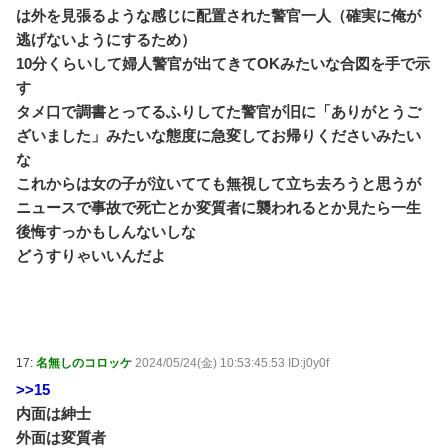
は外を見張るような感じに配置された警官一人（確実に俺が
逃げないようにするため）
10分くらいして婦人警官が出てきてOKみたいな合図を手で示
す
タメ口で調書とってるふりしてた警官が旧に「ありがとうご
ざいました」みたいな態度に急変してお帰りくださいみたい
な
これからは女の子が泣いてても無視して立ち去ろうと思うが
ニュースで事故で死亡とか変質者に襲われるとか見たら一生
後悔すっかもしんないしな
どうすりゃいいんだよ
17:
名無しのコロッケ
2024/05/24(金) 10:53:45.53 ID:j0y0f
>>15
内面は紳士
外面は変質者