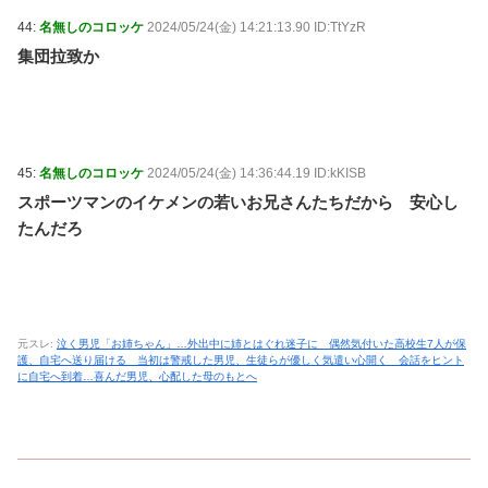
44:
名無しのコロッケ
2024/05/24(金) 14:21:13.90 ID:TtYzR
集団拉致か
45:
名無しのコロッケ
2024/05/24(金) 14:36:44.19 ID:kKISB
スポーツマンのイケメンの若いお兄さんたちだから 安心し
たんだろ
元スレ:
泣く男児「お姉ちゃん」…外出中に姉とはぐれ迷子に 偶然気付いた高校生7人が保
護、自宅へ送り届ける 当初は警戒した男児、生徒らが優しく気遣い心開く 会話をヒント
に自宅へ到着…喜んだ男児、心配した母のもとへ