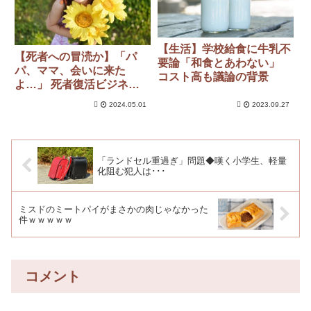
【生活】学校給食に牛乳不
【死者への冒涜か】「パ
要論「和食とあわない」
パ、ママ、会いに来た
コスト高も議論の背景
よ…」 死者復活ビジネス
に賛否両論【心の救済か】
2024.05.01
2023.09.27
「ランドセル重過ぎ」問題◆嘆く小学生、軽量
化阻む犯人は･･･
ミスドのミートパイがまさかの肉じゃなかった
件ｗｗｗｗｗ
コメント