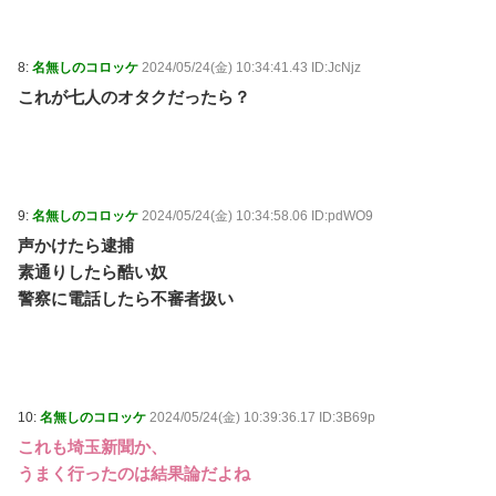
【千葉】「波にさらわれ姿が見えない」八街市の男性
（38）波にさらわれ死亡... / おまとめアンテナ
(8/9 22:33)
Powered by livedoor 相互RSS
8:
名無しのコロッケ
2024/05/24(金) 10:34:41.43 ID:JcNjz
これが七人のオタクだったら？
9:
名無しのコロッケ
2024/05/24(金) 10:34:58.06 ID:pdWO9
声かけたら逮捕
素通りしたら酷い奴
警察に電話したら不審者扱い
10:
名無しのコロッケ
2024/05/24(金) 10:39:36.17 ID:3B69p
これも埼玉新聞か、
うまく行ったのは結果論だよね