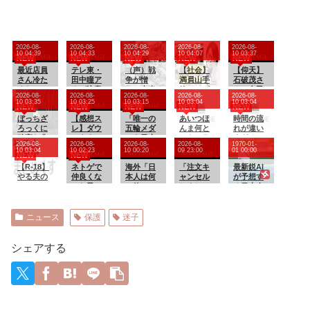
2026-08-
2026-08-
2026-08-
2026-08-
2026-08-
10 04:39
10 04:33
10 04:29
10 04:07
10 03:37
NEW
NEW
NEW
NEW
NEW
最近店員
テレ東・
（声）戦
【社会】
【仰天】
さん冷た
田中瞳ア
争が憎
満員山手
石破茂さ
くない？
ナが注意
い、本当
線にベビ
ん、自民
2026-08-
2026-08-
2026-08-
2026-08-
2026-08-
喚起「面
の敵は自
ーカーで
若手に舐
10 03:35
10 03:25
10 03:15
10 03:04
10 03:04
NEW
NEW
NEW
NEW
NEW
識のない
国に
炎上⁉ JR
めてかか
ぼっちざ
方々にカ
【感想ス
「唯一の
東日本が
あいつほ
った結果
時間の流
ろっくに
メラを向
レ】ダウ
五輪メダ
示した見
んま何と
「全てを
れが違い
確実な非
けられる
ンタウン
ルを日本
解とは？
でもコラ
失う
すぎる
2026-08-
2026-08-
2026-08-
2026-08-
1970-01-
処女が一
ことに恐
のガキの
に奪われ
ボするわ
wwwww
10 03:04
10 02:23
10 00:20
09 23:00
01 00:00
NEW
NEW
人だけい
怖
使いやあ
るのか」
」
るよな
【R-18】
を…」
らへんで
ネトゲで
外国人審
海外「日
「注文キ
最新鋭AI
やる夫の
【小道具
仲良くな
判への“性
本人は何
ャンセル
が予想す
ハーレム
芸人おも
った子に
接待”で大
に使って
しまし
る日本人
大王国
しろ夏祭
一気に距
揺れの韓
るん
た。身分
メジャー
【即興・
り】
離を縮め
国サッカ
だ？」 世
証を提出
リーガー
たまに安
ようと猛
ー界、ロ
界的ブー
してくだ
達の2026
ニュース
保護
迷子
価】 第
アプロー
ンドン五
ムの日本
さい」と
年の打撃
４４１話
チ。とこ
輪メダル
の食品、
Amazon
成績
ろが実際
剝奪の可
買ってみ
から突然
wywywy
シェアする
に関わっ
能性に
たものの
のメー
wwywyw
てみる
戦々恐々
使い道が
ル、怪し
ywywywy
と、思っ
「前例が
分からな
すぎるの
wywyww
ていた相
ない」
い外国人
でカスタ
y
手とは違
が続出
マーに確
い…
認した