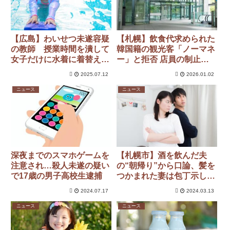
【広島】わいせつ未遂容疑
【札幌】飲食代求められた
の教師 授業時間を潰して
韓国籍の観光客「ノーマネ
女子だけに水着に着替える
ー」と拒否 店員の制止振
練習を何回もさせてい
り切り入口のドアガラス破
2025.07.12
2026.01.02
た！？？
壊
ニュース
ニュース
深夜までのスマホゲームを
【札幌市】酒を飲んだ夫
注意され…殺人未遂の疑い
の“朝帰り”から口論、髪を
で17歳の男子高校生逮捕
つかまれた妻は包丁示して
「何かしたら、正当防衛だ
2024.07.17
2024.03.13
からね」…20代の夫婦そろ
って逮捕
ニュース
ニュース