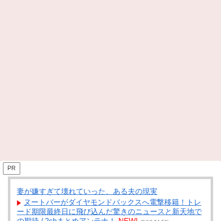
PR
妻が嫌すぎて壊れていった、ある夫の現実
ヌートバーがダイヤモンドバックスへ電撃移籍！トレ
ード期限最終日に飛び込んだ驚きのニュースと新天地で
の期待 / 2chまとめアンテナ！
NEW!