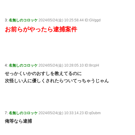
総合
NEW!
(8/10 04:30)
（声）戦争が憎い、本当の敵は自国に / 5chまとめ
MAP(総合)
NEW!
(8/10 04:29)
「犬の糞は街路樹の肥料になる！」と散歩中に放置し
3:
名無しのコロッケ
2024/05/24(金) 10:25:58.44 ID:GVggd
て近隣住民に逆ギレした知人に絶句……生のフンは肥料
お前らがやったら逮捕案件
どころか根を枯らす害悪でしかないのに / おまとめアン
テナ
NEW!
(8/10 04:19)
【社会】満員山手線にベビーカーで炎上⁉ JR東日本が
示した見解とは？ / 5chまとめMAP(総合)
NEW!
(8/10
04:07)
「残業＝悪」と決めつける風潮にブチ切れ！割増手当
4:
名無しのコロッケ
2024/05/24(金) 10:28:05.10 ID:8rcpH
で稼げるボーナスタイムなのに「残業ゼロ」を押し付け
て人の収入まで減らすな！残業したくない奴は勝手に定
せっかくいかのおすしを教えてるのに
時で帰ればいいだろ！！ / おまとめアンテナ
NEW!
(8/10
次怪しい人に優しくされたらついてっちゃうじゃん
03:19)
【同人ヱロゲ】冒険者エリーゼを期待せずにやってみ
たらめっちゃいいですやん・・・ / おまとめアンテナ
NEW!
(8/10 03:01)
眼瞼下垂の手術した私に「整形成功おめでと～ｗｗ」
7:
名無しのコロッケ
2024/05/24(金) 10:33:14.23 ID:q0ubm
とイジり倒す同僚女、不安な時にグロ画像見せて喜び、
真剣に拒絶しても「ムキになってるｗ」と嘲笑…人の病
俺等なら逮捕
気と手術を娯楽にすんなよ！！ / おまとめアンテナ
NEW!
(8/10 01:19)