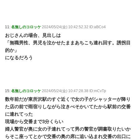
11:
名無しのコロッケ
2024/05/24(金) 10:42:52.32 ID:aBCo4
おじさんの場合、見出しは
「無職男性、男児を泣かせたままあちこち連れ回す。誘拐目
的か」
になるだろう
15:
名無しのコロッケ
2024/05/24(金) 10:47:28.38 ID:mCvTp
数年前だが東所沢駅のすぐ近くで女の子がシャッターが降り
た店の前で雨宿りしながら泣きべそかいてたから駅前の交番
に連れてった
現場から交番まで3分くらい
婦人警官が奥に女の子連れてって男の警官が調書取りたいか
らそこ座ってとかで交番の奥の席に追い込まれ交番の出口に