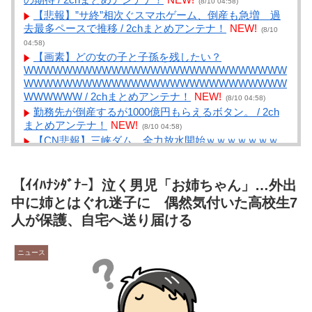
(8/10 04:58)
【悲報】”サ終”相次ぐスマホゲーム、倒産も急増 過
去最多ペースで推移 / 2chまとめアンテナ！
NEW!
(8/10
04:58)
【画素】どの女の子と子孫を残したい？
WWWWWWWWWWWWWWWWWWWWWWWWWWW
WWWWWWWWWWWWWWWWWWWWWWWWWWW
WWWWWW / 2chまとめアンテナ！
NEW!
(8/10 04:58)
勤務先が倒産するが1000億円もらえるボタン。 / 2ch
まとめアンテナ！
NEW!
(8/10 04:58)
【CN悲報】三峡ダム、全力放水開始ｗｗｗｗｗｗｗ
ｗｗｗｗｗｗｗｗ / VIP・ネタ・オールジャンル – New
World Antenna
NEW!
(8/10 04:27)
ババアの琴線にクリティカルヒットさせることができ
【ｲｲﾊﾅｼﾀﾞﾅｰ】泣く男児「お姉ちゃん」…外出
ればこっちのもん / まとめるZ
NEW!
(8/10 04:04)
中に姉とはぐれ迷子に 偶然気付いた高校生7
東北メガテン～福島編～ 第十三話 『 安達ヶ原ふる
人が保護、自宅へ送り届ける
さと村 / 或る愚かな老婆の話 』 / まとめるZ
NEW!
(8/10
04:04)
【国際】中国ネット「日本人はなぜ短パンを履かない
ニュース
のか」 / まとめるZ
NEW!
(8/10 04:04)
猫様って尻尾で感情表現しますか？？【再】 / まとめ
るZ
NEW!
(8/10 04:03)
大雨の日に道路脇で死にかけていた仔を保護 病院で検