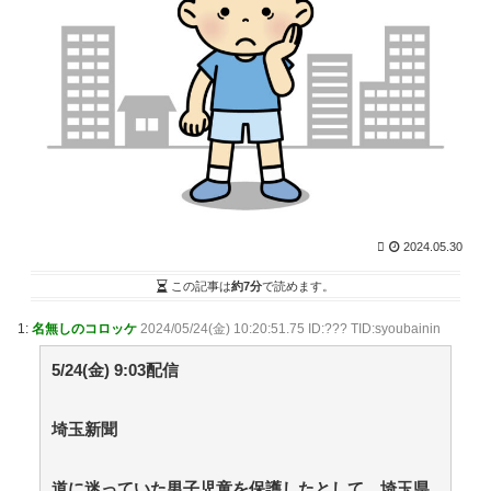
査したらコクシジウムが……orz【再】 / まとめる
Z
NEW!
(8/10 04:03)
俺「あのさ、曲がる財布使うの辞めない？札曲がるよ
ね」部下「？なんで曲げちゃいけないんですか」 ←正論
なのに俺が悪いのか？ / NEWまとめサイトアンテナ！
NEW!
(8/10 04:00)
【衝撃映像】サッカー選手さん、突然サッカーで投身
自殺してしまう / NEWまとめサイトアンテナ！
NEW!
(8/10 04:00)
【動画】もしも当時ドラクエ5がアニメ化していた
ら‥‥こうなってた→ / NEWまとめサイトアンテナ！
2024.05.30
NEW!
(8/10 04:00)
絵師「『ハンター×ハンター』知らない人に誰がどの
この記事は
約7分
で読めます。
能力を使うか解いてもらいたい」→問題が絶妙すぎてフ
ァンのニヤニヤが止まらなくなるｗｗｗｗｗ / NEWまと
1:
名無しのコロッケ
2024/05/24(金) 10:20:51.75 ID:??? TID:syoubainin
めサイトアンテナ！
NEW!
(8/10 04:00)
【悲報】強者男性さん「30超えてデートの練習とかし
5/24(金) 9:03配信
てる奴なんなんだ？普通は10代の子供がいるぞ」 / NEW
まとめサイトアンテナ！
NEW!
(8/10 03:51)
埼玉新聞
36歳の彼女と結婚したいのに、家族が猛反対。家族か
ら信じられない言葉が飛び出した… 他 / 2chnaviヘッド
ライン
(12/24 07:00)
道に迷っていた男子児童を保護したとして、埼玉県