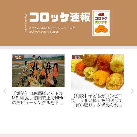
ニュース
ニュース
ニ
「健康保険証」が12月2日
【
ニ
に廃止も…「マイナ保険
を
て
【社会】"松本騒動より悪
証」に移行したほうがメリ
ョ
ま
質" 元女優、ろくなもんじ
ット大!?その理由を専門家
車
な
ゃないNによる薬物漬けレ
が解説
称
ど
イプ告発
逮
れ