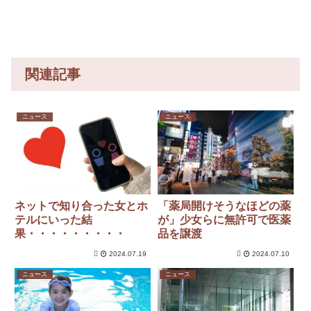
ら……
関連記事
ニュース
ニュース
ネットで知り合った女とホ
「薬局開けそうなほどの薬
テルにいった結
が」少女らに無許可で医薬
果・・・・・・・・・
品を譲渡
2024.07.19
2024.07.10
ニュース
ニュース