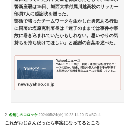
Powered by livedoor 相互RSS
警新座署は15日、城西大学付属川越高校のサッカー
部員7人に感謝状を贈った。
部活で培ったチームワークを生かした勇気ある行動
妻が嫌すぎて壊れていった、ある夫の現実
に同署の塩原克利署長は「迷子のままでは事件や事
【悲報】ベジットのベジータ要素、ネーミングセンス
しかない / 5chまとめMAP(総合)
NEW!
故に巻き込まれていたかもしれない。思いやりの気
(8/10 04:41)
【仰天】倒産寸前の会社を半年で売上3倍にした派遣
持ちを持ち続けてほしい」と感謝の言葉を述べた。
の俺に上司「派遣のシステムは削除した!社員登用も白紙
だなw」→システム復旧せず退職した結果 / 5chまとめ
MAP(総合)
NEW!
(8/10 04:41)
Yahoo!ニュース
専門家を舐めきった某国国営メディア、「日本の反撃
Yahoo!ニュースは、新聞・通信社が配信するニュ
ースのほか、映像、雑誌や個人の書き手が執筆す
能力が地域を不安定化させている」というストーリーで
る記事など多種多様なニュースを掲載していま
す。
番組制作を進めようとするも…… / anaguro - 総合
NEW!
(8/10 04:40)
news.yahoo.co.jp
「14歳の少年に挿入を…」性器に火をつけ脅迫、少女
達はモップで…657人が死亡した韓国“最悪の人権侵害”の
おぞましすぎる実態 / anaguro - 総合
NEW!
(8/10 04:35)
テレ東・田中瞳アナが注意喚起「面識のない方々にカ
メラを向けられることに恐怖を…」 / 5chまとめ
2:
名無しのコロッケ
2024/05/24(金) 10:23:14.20 ID:aBCo4
MAP(総合)
NEW!
(8/10 04:33)
これがおじさんだったら事案になってるところ
【今はやってない】審判への性接待疑惑…大韓サッカ
ー協会が声明「現在は一切発生していない」 / anaguro -