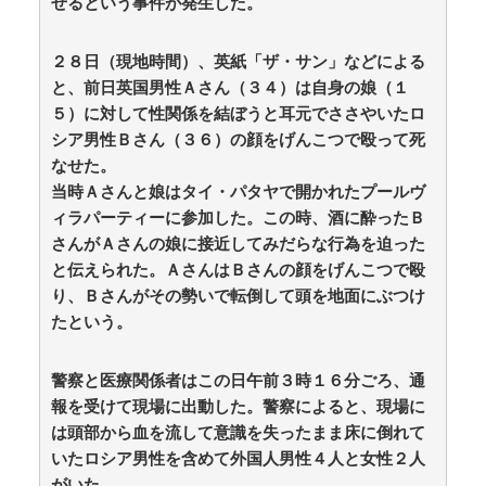
せるという事件が発生した。
【サンモニ】膳場貴子「非常に厳しい」外国人の永住
許可の厳格化に「ヘイトがより進む方向になると…」 /
5chまとめMAP(総合)
NEW!
２８日（現地時間）、英紙「ザ・サン」などによる
(8/10 03:11)
海外「日本人は何に使ってるんだ？」 世界的ブームの
と、前日英国男性Ａさん（３４）は自身の娘（１
日本の食品、買ってみたものの使い道が分からない外国
５）に対して性関係を結ぼうと耳元でささやいたロ
人が続出 / anaguro - 総合
NEW!
(8/10 03:10)
シア男性Ｂさん（３６）の顔をげんこつで殴って死
ヨーロッパが右翼政党の党員から銀行口座を作る権利
なせた。
を剥奪、そのせいで皮肉すぎる展開に突入しており……
/ anaguro - 総合
NEW!
当時Ａさんと娘はタイ・パタヤで開かれたプールヴ
(8/10 03:05)
【朗報】ちいかわで一番好きなキャラが”くりまんじゅ
ィラパーティーに参加した。この時、酒に酔ったＢ
う先輩”なんやが… / 5chまとめMAP(総合)
NEW!
(8/10
さんがＡさんの娘に接近してみだらな行為を迫った
03:03)
と伝えられた。ＡさんはＢさんの顔をげんこつで殴
【同人ヱロゲ】冒険者エリーゼを期待せずにやってみ
り、Ｂさんがその勢いで転倒して頭を地面にぶつけ
たらめっちゃいいですやん・・・ / おまとめアンテナ
NEW!
たという。
(8/10 03:01)
【速報】日本製メモリに世界中から注文殺到！！！ １
兆５０００億円で工場増築へ / anaguro - 総合
NEW!
(8/10
警察と医療関係者はこの日午前３時１６分ごろ、通
03:00)
報を受けて現場に出動した。警察によると、現場に
韓国人「台風が上陸した国はこんな状況になりまし
た」 / 5chまとめMAP(総合)
NEW!
は頭部から血を流して意識を失ったまま床に倒れて
(8/10 02:59)
韓国人「日本に旅行に来て実際に高校野球甲子園大会
いたロシア男性を含めて外国人男性４人と女性２人
を見て感じたこと」 / 5chまとめMAP(総合)
NEW!
(8/10
がいた。