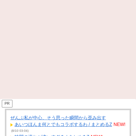
PR
ぜんぶ私が中心、そう思った瞬間から歪み出す
あいつほんま何とでもコラボするわ / まとめるZ
NEW!
(8/10 03:04)