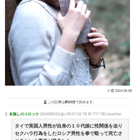
今日はミスドで初ミスドらしきおじさんに「子どもに
ミスド食べたいって言われ… / VIP・ネタ・オールジャ
ンル – New World Antenna
NEW!
(8/10 02:27)
ついに本格的なチーム解体に踏み切ったエンゼルス！
大谷翔平が去った後の球団が選んだ大改革の行方 / 2ch
まとめアンテナ！
NEW!
(8/10 02:23)
【悲報】”サ終”相次ぐスマホゲーム、倒産も急増 過
去最多ペースで推移 / 2chまとめアンテナ！
NEW!
(8/10
02:23)
5年15億円の巨額契約で加入した巨人の甲斐拓也が一
軍から遠ざかっている理由と復活への課題を徹底解説 /
2chまとめアンテナ！
NEW!
(8/10 02:23)
薬味たっぷりのカツオのたたきが美味すぎる
wwwwwwwwwwwwwwwwwwwwwwww / 2chまとめアン
2024.06.08
テナ！
NEW!
(8/10 02:23)
36歳の彼女と結婚したいのに、家族が猛反対。家族か
この記事は
約10分
で読めます。
ら信じられない言葉が飛び出した… 他 / 2chnaviヘッド
ライン
(12/24 07:00)
1:
名無しのコロッケ
2024/05/31(金) 09:57:02.78 ID:??? TID:zuuchan
Powered by livedoor 相互RSS
タイで英国人男性が自身の１０代娘に性関係を迫り
セクハラ行為をしたロシア男性を拳で殴って死亡さ
ぜんぶ私が中心、そう思われたくないのに