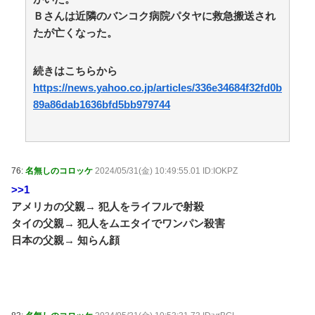
02:27)
Ｂさんは近隣のバンコク病院パタヤに救急搬送され
【元TBS】山本里菜アナの離婚コメントに疑問の声…
たが亡くなった。
シャンパンタワーの超豪華式も結婚生活は4年半で終止
符 / 5chまとめMAP(総合)
NEW!
(8/10 02:19)
眼瞼下垂の手術した私に「整形成功おめでと～ｗｗ」
続きはこちらから
とイジり倒す同僚女、不安な時にグロ画像見せて喜び、
https://news.yahoo.co.jp/articles/336e34684f32fd0b
真剣に拒絶しても「ムキになってるｗ」と嘲笑…人の病
気と手術を娯楽にすんなよ！！ / おまとめアンテナ
89a86dab1636bfd5bb979744
NEW!
(8/10 01:19)
【千葉】「波にさらわれ姿が見えない」八街市の男性
（38）波にさらわれ死亡... / おまとめアンテナ
NEW!
(8/9
22:33)
76:
名無しのコロッケ
2024/05/31(金) 10:49:55.01 ID:IOKPZ
辛ラーメン美味すぎやろ / おまとめアンテナ
NEW!
(8/9
>>1
22:26)
【朗報】織田信長、実は優しい人物だった / おまとめ
アメリカの父親→ 犯人をライフルで射殺
アンテナ
NEW!
(8/9 22:00)
タイの父親→ 犯人をムエタイでワンパン殺害
Powered by livedoor 相互RSS
日本の父親→ 知らん顔