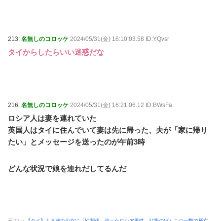
213:
名無しのコロッケ
2024/05/31(金) 16:10:03.58 ID:YQvsr
タイからしたらいい迷惑だな
216:
名無しのコロッケ
2024/05/31(金) 16:21:06.12 ID:BWsFa
ロシア人は妻を連れていた
英国人はタイに住んでいて妻は先に帰った、夫が「家に帰り
たい」とメッセージを送ったのが午前3時
どんな状況で娘を連れだしてるんだ
元スレ:
【タイ】１５歳の少女に「性関係」迫ったロシア男性…父親のげんこつ一撃で死亡