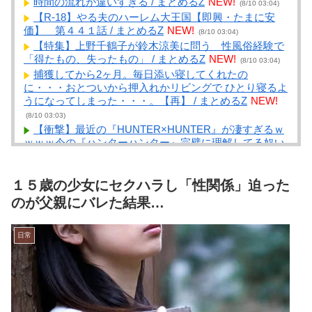
時間の流れが違いすぎる / まとめるZ
NEW!
(8/10 03:04)
【R-18】やる夫のハーレム大王国【即興・たまに安
価】 第４４１話 / まとめるZ
NEW!
(8/10 03:04)
【特集】上野千鶴子が鈴木涼美に問う 性風俗経験で
「得たもの、失ったもの」 / まとめるZ
NEW!
(8/10 03:04)
捕獲してから2ヶ月。毎日添い寝してくれたの
に・・・おとついから押入れかリビングで ひとり寝るよ
うになってしまった・・・。【再】 / まとめるZ
NEW!
(8/10 03:03)
【衝撃】最近の『HUNTER×HUNTER』が凄すぎるｗ
ｗｗｗ今の『ハンターハンター』完璧に理解してる奴い
るの？もしかして…このキャラは… / NEWまとめサイト
アンテナ！
NEW!
(8/10 02:41)
１５歳の少女にセクハラし「性関係」迫った
【画像】たぬき系女優はやっぱええな / NEWまとめサ
イトアンテナ！
NEW!
のが父親にバレた結果…
(8/10 02:40)
夏の京都 / NEWまとめサイトアンテナ！
NEW!
(8/10
02:39)
日常
【動画】こういう顔100点のAカップ陰女が好きなやつ
ｗｗｗｗｗｗｗｗｗｗｗｗｗｗ / NEWまとめサイトアン
テナ！
NEW!
(8/10 02:35)
【画像】女子アナ、縄跳びしたらお乳も二重跳びして
しまうwww / NEWまとめサイトアンテナ！
NEW!
(8/10
02:31)