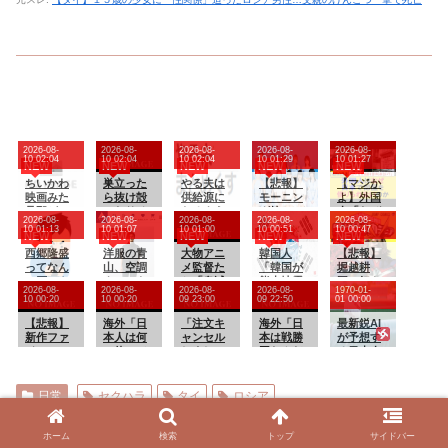
2026-08-
2026-08-
2026-08-
2026-08-
2026-08-
10 02:04
10 02:04
10 02:04
10 01:29
10 01:27
NEW
NEW
NEW
NEW
NEW
ちいかわ
巣立った
やる夫は
【悲報】
【マジか
映画みた
ら抜け殻
供給源に
モーニン
よ】外国
旦那がモ
になりそ
なるよう
グ娘。'26
人「なぜ
2026-08-
2026-08-
2026-08-
2026-08-
2026-08-
モンガに
うです
です も
新曲「Yes
日本の大
10 01:13
10 01:07
10 01:00
10 00:51
10 00:47
NEW
NEW
NEW
NEW
NEW
対してイ
こっち
かNoか私
家は差別
ライラし
西郷隆盛
洋服の青
編 その
大物アニ
か」18期3
韓国人
するん
【悲報】
ててワロ
ってなん
山、空調
９
メ監督た
人にソロ
「韓国が
だ」→現
堀越耕
で石にさ
ウェアを
ち「鬼滅
パートな
熊本地震
役大家の
平、好き
2026-08-
2026-08-
2026-08-
2026-08-
1970-01-
れたの
発売ｗｗ
の刃があ
し
に飲料水
実録に反
な漫画に
10 00:20
10 00:20
09 23:00
09 22:50
01 00:00
ｗｗｗｗ
んなにヒ
を送った
論できず
「AKIRA
【悲報】
海外「日
ットした
「注文キ
ら日本人
海外「日
、ヒスト
最新鋭AI
新作ファ
本人は何
理由が本
ャンセル
はトイ〇
本は戦勝
リエ、ベ
が予想す
イアーエ
に使って
当に分か
しまし
の水送り
国なんだ
ルセル
る日本人
ムブレ
るん
らな
た。身分
やがって
よ」 戦後
ク」を挙
メジャー
ム、つい
だ？」 世
い…」
証を提出
と言うん
の日本人
げる
リーガー
に男と女
界的ブー
してくだ
ですよ」
の特別な
達の2026
日常
セクハラ
タイ
ロシア
の概念が
ムの日本
さい」と
生き様に
年の打撃
消滅ｗｗ
の食品、
Amazon
各国から
成績
ｗｗ
買ってみ
から突然
称賛の声
wywywy
ホーム
検索
トップ
サイドバー
シェアする