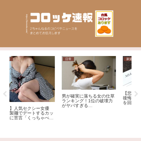
家庭
問題
ニ
【悲報】18歳女子高生が大
草
【
後悔…大学の「一般入試」
力
を
を回避して起きた「残念す
ョ
ぎる悲劇」
「センス磨いてやるからこ
車
いよ」高市早苗首相の服装
称
選びポストにロックミュー
逮
ジシャンが激怒、ネット大
荒れ