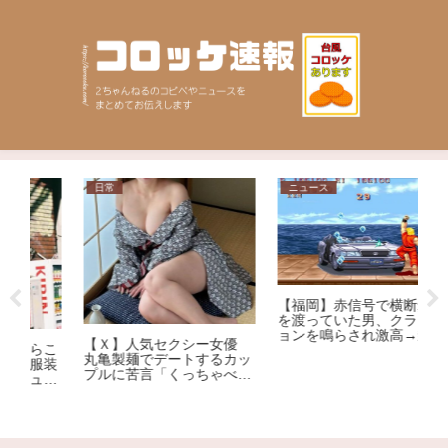
日常
ニュース
ニ
【福岡】赤信号で横断歩道
を渡っていた男、クラクシ
ョンを鳴らされ激高→乗用
【Ｘ】人気セクシー女優
こ
車を殴りへこませたか 自
丸亀製麺でデートするカッ
装
称アメリカ人の男を現行犯
【
プルに苦言「くっちゃべる
ー
逮捕
ー
ための店じゃないんだよ」
大
了