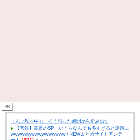
PR
ぜんぶ私が中心、そう思った瞬間から歪み出す
【悲報】高市のSP、いくらなんでも多すぎると話題に
wwwwwwwwwwwwwwww / NEWまとめサイトアンテ
ナ！
NEW!