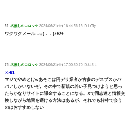
61:
名無しのコロッケ
2024/06/21(金) 16:44:56.18 ID:LrTiy
ワクワクメール…φ(．．)ﾒﾓﾒﾓ
75:
名無しのコロッケ
2024/06/21(金) 17:00:30.70 ID:kL3iL
>>61
マジでやめとけwあそこは円デリ業者か古参のデスブスかバ
バアしかいないぞ。その中で新規の若い子見つけようと思っ
たらかなりサイトに課金することになる。Xで同志達と情報交
換しながら地雷を避ける方法はあるが、それでも枠枠で会う
のはおすすめしない