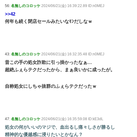
56:
名無しのコロッケ
2024/06/21(金) 16:39:22.89 ID:n0MEJ
>>42
何年も続く閉店セールみたいなﾓﾝだしなｗ
43:
名無しのコロッケ
2024/06/21(金) 16:32:35.48 ID:n0MEJ
昔この手の処女詐欺に引っ掛かったなぁ…
超絶ふぇらテクだったから、まぁ良いかに成ったが。
自称処女にしちゃ抜群のふぇらテクだったｗ
47:
名無しのコロッケ
2024/06/21(金) 16:35:59.08 ID:kE3dL
処女の何がいいのマジで、血出るし痛々しさが勝るし
精神的な優越感に浸りたいとかなん？