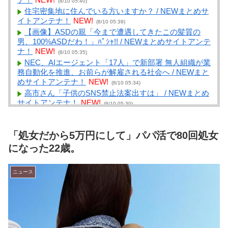
(8/10 05:40)
住宅密集地に住んでいる方いますか？ / NEWまとめサ
イトアンテナ！
NEW!
(8/10 05:39)
【画像】ASDの親「今まで遭遇してきたこの髪質の
男、100%ASDだわ！」ﾊﾟｼｬ!! / NEWまとめサイトアンテ
ナ！
NEW!
(8/10 05:35)
NEC、AIエージェント「17人」で新部署 無人組織が業
務自動化を推進、お前らが解雇される社会へ / NEWまと
めサイトアンテナ！
NEW!
(8/10 05:34)
高市さん「子供のSNS禁止法案出すは」 / NEWまとめ
サイトアンテナ！
NEW!
(8/10 05:30)
ワイ織田秀信 西軍に付くことを決意 / VIP・ネタ・オ
ールジャンル – New World Antenna
NEW!
(8/10 05:27)
「処女だから5万円にして」パパ活で80回処女
【動画】まんさん同士の事故、地獄 / 2chまとめアンテ
ナ！
NEW!
になった22歳。
(8/10 05:18)
ドジャースの主軸ベッツに何が起きているのか！数字
で見る深刻な不調とファンが寄せる復活への熱い期待 /
ニュース
2chまとめアンテナ！
NEW!
(8/10 05:18)
勤務先が倒産するが1000億円もらえるボタン。 / 2ch
まとめアンテナ！
NEW!
(8/10 05:18)
中国人コスプレイヤーさん、今にもお乳がこぼれ落ち
そうな鬼滅コスをしてしまう！ / 2chまとめアンテナ！
NEW!
(8/10 05:18)