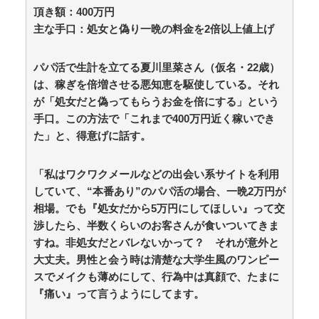
(8/10 05:45)
頂き額：400万円
【芸能】ケンドーコバヤシ、新型コロナ感染で謎の後
遺症続く「強い炭酸飲んだら、あばら折れそうになる」
主な手口：処女と偽り一晩の料金を2倍以上値上げ
/ 5chまとめMAP(総合)
NEW!
(8/10 05:41)
嫁の銀行口座が突如凍結されて三菱UFJ銀行に問い合
パパ活で生計を立てる夏川里菜さん（仮名・22歳）
わせ、「説明できない」と言われて警察に相談しにいく
と…… / anaguro - 総合
NEW!
は、稼ぎを倍増させる悪知恵を駆使している。それ
(8/10 05:40)
明石家さんま、どこでもドア不要論を主張「俺は不
が「処女だと偽ってもらうお金を倍にする」という
便。おもしろくない」 / 5chまとめMAP(総合)
NEW!
(8/10
手口。この方法で「これまで400万円近く稼いでき
05:37)
た」と、得意げに話す。
韓国人「韓国人が衝撃を受けた意外な日本の運転文化
がこちらです‥」→「日本人はこんなに徹底してい
る‥」 / anaguro - 総合
NEW!
(8/10 05:35)
「私はワクワクメールなどの出会い系サイトを利用
【悲報】クラシックオーケストラ、ゲーム音楽をやら
していて、“本番あり”のパパ活の場合、一晩2万円が
ないとガラガラになり終わる・・・ / 5chまとめMAP(総
相場。でも『処女だから5万円にしてほしい』って交
合)
NEW!
(8/10 05:33)
渉したら、半数くらいのお客さんが食いついてきま
【動画】歌舞伎町女子さん、ラブホに行きたすぎてご
乱心ｗｗｗｗｗｗ / anaguro - 総合
NEW!
すね。非処女だとバレないかって？ それが意外と
(8/10 05:30)
「おにぎりリヤカー」の美人が店舗をオープンｗｗｗ
大丈夫。男性と会う時は清楚な大学生風のワンピー
ｗｗｗｗｗｗｗｗｗ / 5chまとめMAP(総合)
NEW!
(8/10
スでメイクも薄めにして、行為中は真顔で、たまに
05:27)
『痛い』って言うようにしてます。
「犬の糞は街路樹の肥料になる！」と散歩中に放置し
て近隣住民に逆ギレした知人に絶句……生のフンは肥料