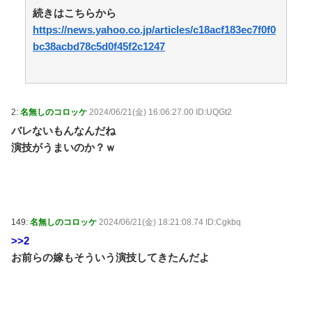
どころか根を枯らす害悪でしかないのに / おまとめアン
続きはこちらから
テナ
NEW!
(8/10 04:19)
https://news.yahoo.co.jp/articles/c18acf183ec7f0f0
【ホロライブ】ラプラス・ダークネスの新衣装が最
bc38acbd78c5d0f45f2c1247
高！ルイとお揃いの神デザイン / おまとめアンテナ
NEW!
(8/10 04:09)
「残業＝悪」と決めつける風潮にブチ切れ！割増手当
で稼げるボーナスタイムなのに「残業ゼロ」を押し付け
て人の収入まで減らすな！残業したくない奴は勝手に定
2:
名無しのコロッケ
2024/06/21(金) 16:06:27.00 ID:UQGt2
時で帰ればいいだろ！！ / おまとめアンテナ
NEW!
(8/10
バレないもんなんだね
03:19)
【同人ヱロゲ】冒険者エリーゼを期待せずにやってみ
演技がうまいのか？ｗ
たらめっちゃいいですやん・・・ / おまとめアンテナ
NEW!
(8/10 03:01)
眼瞼下垂の手術した私に「整形成功おめでと～ｗｗ」
とイジり倒す同僚女、不安な時にグロ画像見せて喜び、
真剣に拒絶しても「ムキになってるｗ」と嘲笑…人の病
149:
名無しのコロッケ
2024/06/21(金) 18:21:08.74 ID:Cgkbq
気と手術を娯楽にすんなよ！！ / おまとめアンテナ
>>2
NEW!
(8/10 01:19)
お前らの嫁もそういう演技してきたんだよ
Powered by livedoor 相互RSS