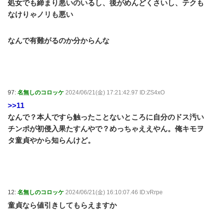
処女でも締まり悪いのいるし、後がめんどくさいし、テクも
なけりゃノリも悪い
なんで有難がるのか分からんな
97:
名無しのコロッケ
2024/06/21(金) 17:21:42.97 ID:ZS4xO
>>11
なんで？本人ですら触ったことないところに自分のドス汚い
チンポが初侵入果たすんやで？めっちゃええやん。俺キモヲ
タ童貞やから知らんけど。
12:
名無しのコロッケ
2024/06/21(金) 16:10:07.46 ID:vRrpe
童貞なら値引きしてもらえますか