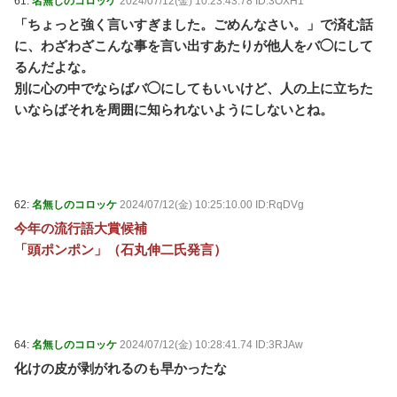
61:
名無しのコロッケ
2024/07/12(金) 10:23:43.78 ID:3OXH1
「ちょっと強く言いすぎました。ごめんなさい。」で済む話
に、わざわざこんな事を言い出すあたりが他人をバ◯にして
るんだよな。
別に心の中でならばバ◯にしてもいいけど、人の上に立ちた
いならばそれを周囲に知られないようにしないとね。
62:
名無しのコロッケ
2024/07/12(金) 10:25:10.00 ID:RqDVg
今年の流行語大賞候補
「頭ポンポン」（石丸伸二氏発言）
64:
名無しのコロッケ
2024/07/12(金) 10:28:41.74 ID:3RJAw
化けの皮が剥がれるのも早かったな