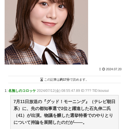
ストーブの前で寝ている猫に突進していき夫婦で交互
に…【再】 / まとめるZ
NEW!
(8/6 12:05)
【阪神】暗黒期を知らない新世代の若虎ファン！黄金
期しか知らない現代のファン事情と驚きのリアル / 2ch
まとめアンテナ！
NEW!
(8/6 11:47)
後藤真希(15)に告白されたらどうする？画像 / 2chまと
めアンテナ！
NEW!
(8/6 11:47)
【プロ野球】強すぎるソフトバンクの一人勝ち？パリ
ーグファンが語る毎年のペナントレースのリアルな本音
/ 2chまとめアンテナ！
NEW!
(8/6 11:47)
【悲報】お弁当屋さん、消費税が下がっても値段据え
置き / 2chまとめアンテナ！
NEW!
2024.07.20
(8/6 11:47)
36歳の彼女と結婚したいのに、家族が猛反対。家族か
この記事は
約17分
で読めます。
ら信じられない言葉が飛び出した… 他 / 2chnaviヘッド
ライン
(12/24 07:00)
1:
名無しのコロッケ
2024/07/12(金) 08:55:47.89 ID:??? TID:kousui
Powered by livedoor 相互RSS
7月11日放送の『グッド！モーニング』（テレビ朝日
系）に、先の都知事選で2位と躍進した石丸伸二氏
共感必至の“日常修羅場”短編集！
（41）が出演。物議を醸した選挙特番でのやりとり
【神企業】任天堂、熊本に5000万円寄付 / 5chまとめ
について持論を展開したのだが――。
MAP(総合)
NEW!
(8/6 12:43)