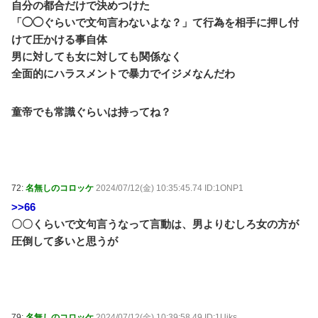
自分の都合だけで決めつけた
「◯◯ぐらいで文句言わないよな？」て行為を相手に押し付
けて圧かける事自体
男に対しても女に対しても関係なく
全面的にハラスメントで暴力でイジメなんだわ
童帝でも常識ぐらいは持ってね？
72:
名無しのコロッケ
2024/07/12(金) 10:35:45.74 ID:1ONP1
>>66
〇〇くらいで文句言うなって言動は、男よりむしろ女の方が
圧倒して多いと思うが
79:
名無しのコロッケ
2024/07/12(金) 10:39:58.49 ID:1Uiks