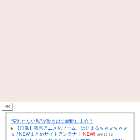
PR
“変われない私”が動き出す瞬間に出会う
【画像】露悪アニメ化ブーム、はじまるｗｗｗｗｗｗ
ｗ / NEWまとめサイトアンテナ！
NEW!
(8/6 12:41)