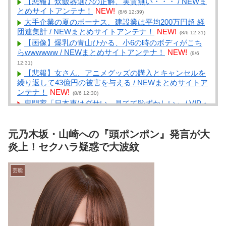
【悲報】炊飯器選びの正解、実質無い・・・ / NEWま
とめサイトアンテナ！
NEW!
(8/6 12:39)
大手企業の夏のボーナス、建設業は平均200万円超 経
団連集計 / NEWまとめサイトアンテナ！
NEW!
(8/6 12:31)
【画像】爆乳の青山ひかる、小6の時のボディがこち
らwwwwww / NEWまとめサイトアンテナ！
NEW!
(8/6
12:31)
【悲報】女さん、アニメグッズの購入とキャンセルを
繰り返して43億円の被害を与える / NEWまとめサイトア
ンテナ！
NEW!
(8/6 12:30)
専門家「日本車はダサい、見てて恥ずかしい」 / VIP・
ネタ・オールジャンル – New World Antenna
NEW!
(8/6
12:27)
元乃木坂・山崎への『頭ポンポン』発言が大
小学生まではワイも「天然」とか「おっちょこちょ
い」って言われてた / まとめるZ
NEW!
炎上！セクハラ疑惑で大波紋
(8/6 12:05)
TOKIO～光を求めて～ 二部 第１１３話 / まとめる
Z
NEW!
(8/6 12:05)
芸能
飲み会に来ない奴って大概仕事ができない人間だよな
/ まとめるZ
NEW!
(8/6 12:05)
【旅行】エジプトで自撮りしていたら、ガイドが「撮
りますよ！」→ノリノリでポーズを取っていたら……ス
マホを返してもらえない 「日本人はカモ代表かも」
「私は6時間で3万円払った」 / まとめるZ
NEW!
(8/6 12:05)