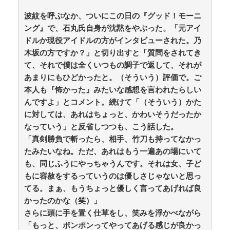
海外「日本がキラキラして見える…」 日本の街頭イン
タビューに登場した女子高生4人組がエモすぎると話題
波紋を呼ぶなか、ついにこの日の『グッド！モーニ
に / anaguro - 総合
NEW!
(8/6 12:40)
ング』で、石丸氏自身が沈黙をやぶった。「元アイ
【仰天】昔は普通に読んでたけど…今思うととんでも
ドルか現役アイドルの方がインタビューされた。乃
ない設定の少女漫画 / 5chまとめMAP(総合)
NEW!
(8/6
木坂の方ですか？」と切り出すと「質問をされてき
12:39)
韓国人「知られざる日本だけの半導体技術がこちらで
て、それで僕は全くいつもの調子で返して、それが
す‥」→「サムスンがなければiPhoneが作れないと信じ
あまりにもひどかったと。（そういう）評価で。ご
ていたのに‥」 / anaguro - 総合
NEW!
(8/6 12:35)
本人も『怖かった』みたいな感想を言われたらしい
中西悠理アナ 袖口からインナーチラ見え！！ /
んですよ」とコメント。続けて「（そういう）かた
anaguro - 総合
NEW!
(8/6 12:30)
【必見】大阪ミナミのベトナムビルのカラオケVIPル
に対しては、あれはちょっと、かわいそうだったか
ームでベトナム国籍8人が逮捕‼ その理由とは？ / 5chま
なっていう」と反省しつつも、こう話した。
とめMAP(総合)
NEW!
(8/6 12:27)
「真剣勝負で斬ったら、相手、竹刀も持ってなかっ
【速報】NHK職員が番組出演タレントから性被害
たみたいなね。ただ、あれはもう一遍あの場にいて
wwwwwwwwwwwwwwwwwwwwwwww / 5chまとめ
も、同じふうにやっちゃうんです。それは女、子ど
MAP(総合)
NEW!
(8/6 12:13)
【なぜ韓国にはキム姓が多いのか】 韓国の姓は250、
もに容赦をするっていうのは優しさじゃないと思っ
日本は30万…歴史的背景を米学者分析「学問尊重と平和
てる。まぁ、もうちょっと優しく言ってあげれば良
な歴史が原動力」 / 5chまとめMAP(総合)
NEW!
(8/6 12:05)
かったのかな（笑）」
【画像】大相撲の伯乃富士と熱海富士、反社との写真
さらに頭に手を置く仕草をし、笑みを浮かべながら
流出ｗｗｗ / おまとめアンテナ
NEW!
(8/6 11:00)
「もっと、ポンポンってやってあげる感じが良かっ
【雑誌】かつて650万部を誇った「週刊少年ジャン