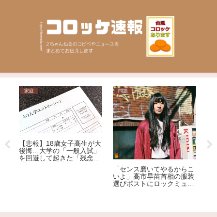
家庭
問題
ニ
【悲報】18歳女子高生が大
草
「
後悔…大学の「一般入試」
力
に
を回避して起きた「残念す
証
ぎる悲劇」
「センス磨いてやるからこ
ッ
いよ」高市早苗首相の服装
が
選びポストにロックミュー
ジシャンが激怒、ネット大
荒れ