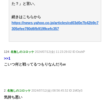
プ」、発行部数が初の100万部割れ ピーク時の４分の
た？」と言い、
１にまで減少 / おまとめアンテナ
NEW!
(8/6 10:10)
飲み会で席を離れた隙にスマホを操作され、全ゲーム
続きはこちらから
アプリをアンインストールされた…課金データ消失にキ
https://news.yahoo.co.jp/articles/cd03d0e7b42b9c7
レると「復元できるならいいじゃん」「ゲーム如きで」
と逆ギレして帰走 / おまとめアンテナ
NEW!
305efee780d6fb9199cefc357
(8/6 08:19)
【ＬＰＧ】「イオンモール熊本」爆発の原因は漏れた
液化石油ガスか…経産省、全国の大規模施設でガス供給
設備の点検要請 / おまとめアンテナ
(8/6 07:00)
老人は宇宙世紀(？)を振り返るようです【機動戦士ガ
124:
名無しのコロッケ
2024/07/12(金) 11:23:29.02 ID:OozkP
ンダム】 第22話 OS周りの話ばかりしてたんで違う系統
の話をします / おまとめアンテナ
(8/6 07:00)
>>1
こいつ何と戦ってるつもりなんだろw
Powered by livedoor 相互RSS
2:
名無しのコロッケ
2024/07/12(金) 08:56:45.52 ID:1MOyS
気持ち悪い