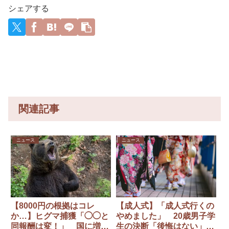
入社員に
何が目的
台風13号
wywywy
シェアする
メンタル
か本当に
と15号
wwywyw
やられて
理解でき
「中国本
ywywywy
る
ない」東
土でぶつ
wywyww
名高速で
かり合う
y
「死の恐
（前代未
怖」約1.7
聞」→
キロの追
突！
関連記事
ニュース
ニュース
【8000円の根拠はコレ
【成人式】「成人式行くの
か…】ヒグマ捕獲「◯◯と
やめました」 20歳男子学
同報酬は変！」 国に増額
生の決断「後悔はない」