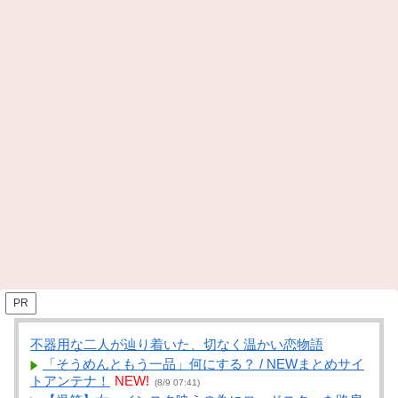
PR
不器用な二人が辿り着いた、切なく温かい恋物語
「そうめんともう一品」何にする？ / NEWまとめサイ
トアンテナ！
NEW!
(8/9 07:41)