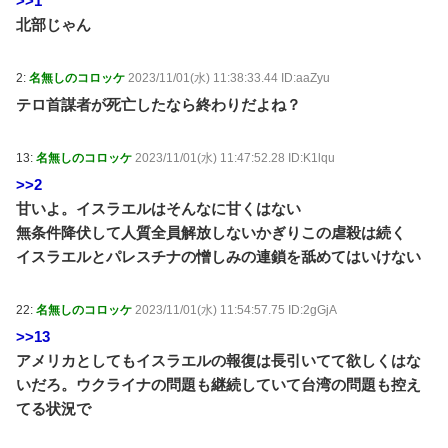
>>1
北部じゃん
2:
名無しのコロッケ
2023/11/01(水) 11:38:33.44 ID:aaZyu
テロ首謀者が死亡したなら終わりだよね？
13:
名無しのコロッケ
2023/11/01(水) 11:47:52.28 ID:K1lqu
>>2
甘いよ。イスラエルはそんなに甘くはない
無条件降伏して人質全員解放しないかぎりこの虐殺は続く
イスラエルとパレスチナの憎しみの連鎖を舐めてはいけない
22:
名無しのコロッケ
2023/11/01(水) 11:54:57.75 ID:2gGjA
>>13
アメリカとしてもイスラエルの報復は長引いてて欲しくはな
いだろ。ウクライナの問題も継続していて台湾の問題も控え
てる状況で