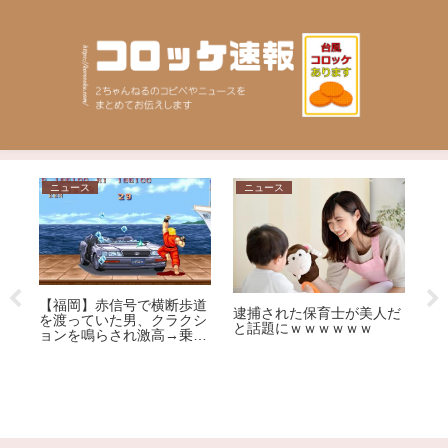
ニュース
ニュース
相
【
「健康保険証」が12月2日
抜
だ
に廃止も…「マイナ保険
【神奈川県】性犯罪で４回
証」に移行したほうがメリ
逮捕された男、野放しにさ
ット大!?その理由を専門家
れてまた性犯罪 ５回目の
が解説
逮捕