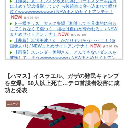
【爆笑】女、インスタ映えの為にロードスターを路肩
に止めて記念撮影していたら後続車に突っ込まれて咽び
泣くwwwwwwwwwww / NEWまとめサイトアンテナ！
NEW!
(8/9 07:40)
トー横キッズ、大人に失望「相談しても具体的に何も
してくれなくて傷つく。福祉は自由が奪われる」 / NEW
まとめサイトアンテナ！
NEW!
(8/9 07:40)
【悲報】浜辺美波さん、かなりヤバそう････！！ (※
画像あり) / NEWまとめサイトアンテナ！
NEW!
(8/9 07:35)
【画像】スレンダー美脚さん、とんでもないダンスを
披露してしまうwwwwwwwww / NEWまとめサイトアン
テナ！
NEW!
(8/9 07:31)
【議論】「宇宙の謎」と「死後の世界」って結局どこ
かで繋がってるよな？ / VIP・ネタ・オールジャンル –
【ハマス】イスラエル、ガザの難民キャンプ
New World Antenna
NEW!
(8/9 07:27)
を空爆。50人以上死亡…テロ首謀者殺害に成
ピラミッドの近くに住んでる家族って「週末どこ行
功と発表
く？とりあえずピラミッド行く？」「子供遊ばせるとこ
なくない？」みたいな会話してんのかな / まとめる
Z
NEW!
(8/9 07:03)
ニュース
悲報 職場に鬱がおるんやが / まとめるZ
NEW!
(8/9
07:03)
【黒曜館の夜宴 ―淫欲に堕ちる僕の女たち―】 / まと
めるZ
NEW!
(8/9 07:03)