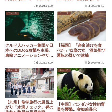
要望へ
親には言えず…背景にコロ
2024.06.20
2024.01.10
ナ禍の「孤独」
ニュース
ニュース
クルド人ハッカー集団が日
【福岡】 「奈良漬けを食
本へのDDoS攻撃を主張、
べた」41歳の女 酒気帯び
東映アニメーションやサッ
運転の疑いで逮捕
カークラブなど標的か
2025.08.09
2025.08.30
ニュース
ニュース
【九州】修学旅行の風呂上
【中国】パンダが女性飼育
がり「水滴チェック」裸の
員を襲撃…突如凶暴化