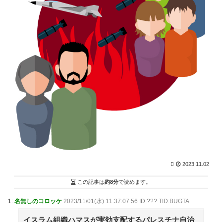
「抜くに抜けない……」自転車の青切符導入で”車道ハ
ミ出し”が急増中 / まとめるZ
NEW!
(8/9 07:03)
映画『8番出口』が金曜ロードショーにて放送 / まとめ
るZ
NEW!
(8/9 07:03)
黄金期を築く小久保ソフトバンクの次期監督は一体誰
になるのか！圧倒的な強さを誇る王国の未来を考えてみ
た / 2chまとめアンテナ！
NEW!
(8/9 05:44)
強豪校のベンチ外選手が無理やりダンス？SNSで炎上
する野球部イジメ疑惑の真相と現場取材で見えたリアル
な実態 / 2chまとめアンテナ！
NEW!
(8/9 05:44)
【画像】坂口杏里、逃走して便器にこびりついた????
カスまで晒されるwww / 2chまとめアンテナ！
NEW!
(8/9
05:44)
【悲報】堀大輔さん、実は仮眠を取っていた
WWWWWWWWWWWWWWWWWWWWWWWWWWW
WWWWWWWWWWWWWWW / 2chまとめアンテナ！
2023.11.02
NEW!
(8/9 05:44)
36歳の彼女と結婚したいのに、家族が猛反対。家族か
この記事は
約8分
で読めます。
ら信じられない言葉が飛び出した… 他 / 2chnaviヘッド
ライン
(12/24 07:00)
1:
名無しのコロッケ
2023/11/01(水) 11:37:07.56 ID:??? TID:BUGTA
Powered by livedoor 相互RSS
イスラム組織ハマスが実効支配するパレスチナ自治