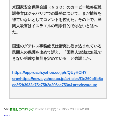
映画『8番出口』が金曜ロードショーにて放送 / 5chま
とめMAP(総合)
NEW!
米国家安全保障会議（ＮＳＣ）のカービー戦略広報
(8/9 07:11)
三大王道寿司「まぐろ」「サーモン」あとひとつは？
調整官はジャバリアでの爆発について、まだ情報を
/ おまとめアンテナ
NEW!
(8/9 06:26)
得ていないとしてコメントを控えた。その上で、民
【悲報】大阪府、愛知県にGDPを抜かれ3位に転落。
間人殺害はイスラエルの戦争目的ではないと述べ
維新と万博で潤ってるはずじゃ… / おまとめアンテナ
た。
NEW!
(8/9 03:23)
友人「子供の頃、誕生日とクリスマスとお年玉を一緒
にされて本当に嫌だった！」と毎年愚痴ってたのに……
国連のグテレス事務総長は衝突に巻き込まれている
結婚式と入籍を誕生日と同じ日に決定！←いや、毎年の
民間人の保護を改めて訴え、「国際人道法は無視で
愚痴は何だったんだよ！？ / おまとめアンテナ
NEW!
(8/9
きない明確な規則を定めている」と強調した。
03:19)
【同人ヱロゲ】勝つとヱロイベないけどわざと負ける
のもなあというのはヱロゲーによくあるジレンマ / おま
https://approach.yahoo.co.jp/r/QUyHCH?
とめアンテナ
NEW!
(8/9 03:01)
src=https://news.yahoo.co.jp/articles/f1e260bffb5c
おでこ封印！中村アン、“前髪あり”の新ヘアスタイル
に「新鮮でたまらん」の声【画像】 / おまとめアンテナ
ec3f2b3932e75e75b2a206ae753c&preview=auto
NEW!
(8/9 03:00)
Powered by livedoor 相互RSS
56:
名無しのコロッケ
2023/11/01(水) 12:19:29.23 ID:GWDXI