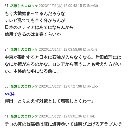
31:
名無しのコロッケ
2023/11/01(水) 12:00:43.15 ID:5ew3b
もう大戦始まってるんだろうな
テレビ見てても全く分からんが
日本のメディアはあてにならんから
信用できるのは文春くらいか
34:
名無しのコロッケ
2023/11/01(水) 12:03:58.66 ID:an0n8
中東が混乱すると日本に石油が入らなくなる。岸田総理には
なにか策があるのかな。ロシアから買うことも考えた方がい
い。本格的な冬になる前に。
38:
名無しのコロッケ
2023/11/01(水) 12:07:27.98 ID:aPEo5
>>34
岸田「とりあえず対策として増税しとくわー」
41:
名無しのコロッケ
2023/11/01(水) 12:09:01.36 ID:FTotJ
テロの真の首謀者は腹に爆弾巻いて雄叫び上げるアラブ人で