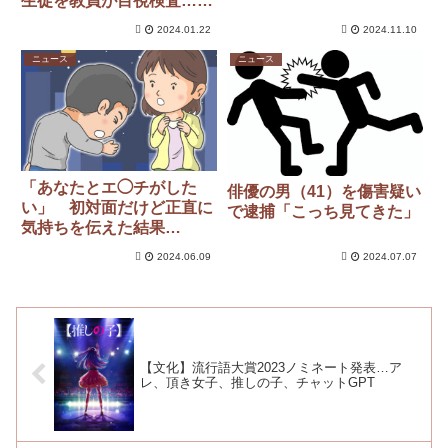
生徒を教員が目視検査…中
学校は「必要な指導」
2024.01.22
2024.11.10
ニュース
ニュース
「あなたとエ◯チがした
俳優の男（41）を傷害疑い
い」 初対面だけど正直に
で逮捕「こっち見てきた」
気持ちを伝えた結果…
2024.06.09
2024.07.07
【文化】流行語大賞2023ノミネート発表…ア
レ、頂き女子、推しの子、チャットGPT