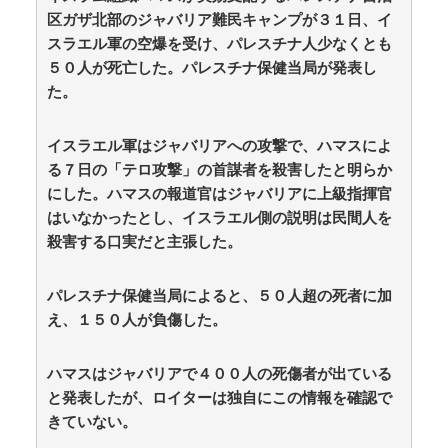
区ガザ北部のジャバリア難民キャンプが３１日、イ
三十路女子×後輩男子、近づく心とすれ違い
スラエル軍の空爆を受け、パレスチナ人少なくとも
遊戯王OCG、ガチでシコらせにくる / 5chまとめ
５０人が死亡した。パレスチナ保健当局が発表し
MAP(総合)
NEW!
(8/9 07:41)
た。
山本倖千恵アナ 直履きレギンスで激しく乳揺れトレ
ーニング！！【GIF動画あり】 / anaguro - 総合
NEW!
(8/9 07:40)
イスラエル軍はジャバリアへの攻撃で、ハマスによ
【唯一の五輪メダルを日本に奪われるのか】外国人審
る７日の「テロ攻撃」の首謀者を殺害したと明らか
判への性接待で大揺れの韓国サッカー界、ロンドン五輪
にした。ハマスの報道官はジャバリアに上級指揮官
メダル剝奪… / 5chまとめMAP(総合)
NEW!
(8/9 07:35)
韓国人「北米市場で売れまくりトヨタに続き日本のホ
はいなかったとし、イスラエル側の説明は民間人を
ンダやスズキも今年第2四半期に大幅な黒字を記録！」
殺害する口実だと主張した。
→「あまりにも見事なV字回復‥」 / anaguro - 総合
NEW!
(8/9 07:35)
【韓日共同調査】「日本に良い印象」の韓国人
パレスチナ保健当局によると、５０人超の死者に加
54.3％ 13年以降で最高に 日本人の韓国好感度は
え、１５０人が負傷した。
35.3％ / anaguro - 総合
NEW!
(8/9 07:30)
【動画】昔のドラマ、今見るとアウトすぎるｗｗｗｗ
ハマスはジャバリアで４００人の死傷者が出ている
ｗｗｗｗｗ / 5chまとめMAP(総合)
NEW!
(8/9 07:23)
３大アニメは綺麗なのに漫画の絵が死ぬほど下手な漫
と発表したが、ロイターは独自にこの情報を確認で
画「鬼滅」「進撃の巨人」 / 5chまとめMAP(総合)
NEW!
きていない。
(8/9 07:19)