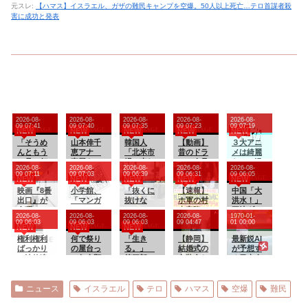
元スレ:
【ハマス】イスラエル、ガザの難民キャンプを空爆。50人以上死亡…テロ首謀者殺
害に成功と発表
2026-08-
2026-08-
2026-08-
2026-08-
2026-08-
09 07:41
09 07:40
09 07:35
09 07:23
09 07:19
NEW
NEW
NEW
NEW
NEW
「そうめ
山本倖千
韓国人
【動画】
３大アニ
んともう
恵アナ
「北米市
昔のドラ
メは綺麗
一品」何
直履きレ
場で売れ
マ、今見
なのに漫
2026-08-
2026-08-
2026-08-
2026-08-
2026-08-
にする？
ギンスで
まくりト
るとアウ
画の絵が
09 07:11
09 07:03
09 06:39
09 06:31
09 06:05
NEW
NEW
NEW
NEW
NEW
激しく乳
ヨタに続
トすぎる
死ぬほど
映画『8番
揺れトレ
小学館、
き日本の
「抜くに
ｗｗｗｗ
【速報】
下手な漫
中国「大
出口』が
ーニン
「マンガ
ホンダや
抜けな
ｗｗｗｗ
ホ軍の村
画「鬼
洪水！」
金曜ロー
グ！！
ワン」と
スズキも
い……」
ｗ
上宗隆、2
滅」「進
三峡ダム
2026-08-
2026-08-
2026-08-
2026-08-
1970-01-
ドショー
【GIF動画
は別の大
今年第2四
自転車の
試合連続
撃の巨
「決壊危
09 06:03
09 06:03
09 06:03
09 04:47
01 00:00
NEW
NEW
NEW
にて放送
あり】
問題が判
半期に大
青切符導
の26号‼
人」
機」台風
権利権利
明してし
何で祭り
幅な黒字
入で”車道
「生き
【静岡】
13号「三
最新鋭AI
ばっかり
まう…
の屋台っ
を記
ハミ出
る。」
結婚式の
峡直撃確
が予想す
で法律違
て魚介類
録！」
し”が急増
第三部＜
衣装合わ
定」日本
る日本人
反ですよ
ないの？
→「あま
中
宇宙激震
せに向か
「最も強
メジャー
パワハラ
りにも見
編＞ 第
った夫婦
い勢力で
リーガー
パワハラ
事なV字回
４０１話
「何度も
接近！
達の2026
ニュース
イスラエル
テロ
ハマス
空爆
難民
で仕事で
復‥」
何度も追
（伊勢湾
年の打撃
きねぇ新
突され…
台風級」
成績