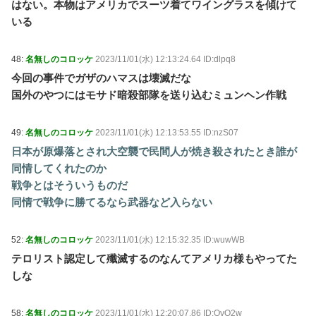
はない。本物はアメリカでスーツ着てワイングラスを傾けて
いる
48:
名無しのコロッケ
2023/11/01(水) 12:13:24.64 ID:dlpq8
今回の事件でガザのハマスは壊滅だな
国外のやつにはモサド暗殺部隊を送り込むミュンヘン作戦
49:
名無しのコロッケ
2023/11/01(水) 12:13:53.55 ID:nzS07
日本が原爆落とされ大空襲で民間人が焼き殺されたとき誰が
同情してくれたのか
戦争とはそういうものだ
同情で戦争に勝てるなら武器など入らない
52:
名無しのコロッケ
2023/11/01(水) 12:15:32.35 ID:wuwWB
テロリスト認定して殲滅するのなんてアメリカ様もやってた
しな
58:
名無しのコロッケ
2023/11/01(水) 12:20:07.86 ID:QvQ2w