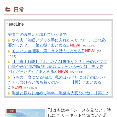
日常
HeadLine
好青年の片思いが壊れていくまで
やる夫「催眠アプリを手に入れたんだけど……これ必
要だった？」 第29話 / まとめるZ
NEW!
(8/7 15:04)
モンハン自衛隊 第１８２話 / まとめるZ
NEW!
(8/7
15:04)
【弁護士解説】「おじさんは来るなと？」松のや“ママ
応援企画”に批判殺到→謝罪…キャンペーンは「男女差
別」だったのか / まとめるZ
NEW!
(8/7 15:04)
うちの一歳になる猫は、私のほっぺたに自分のほっぺ
たくっつけると落ち着くのか・・・【再】 / まとめる
Z
NEW!
(8/7 15:04)
黒猫と暮らし始めて半年，黒猫も大変なのね…【再】 /
まとめるZ
NEW!
(8/7 15:04)
小林製薬「安楽〇の薬作りました」←どんな名前にな
りそう？もし作ったら / 2chまとめアンテナ！
NEW!
(8/7
F1はもはや「レースを見ない」時
日常
14:46)
代に？ サーキットで気づいた若