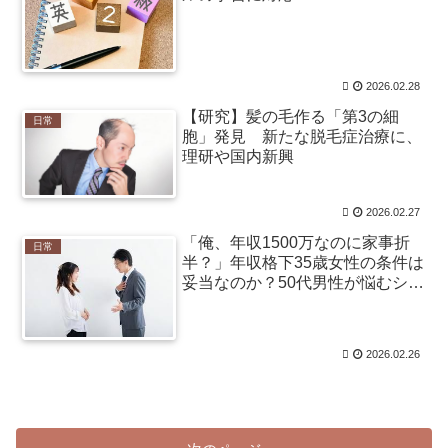
2026.02.28
【研究】髪の毛作る「第3の細
日常
胞」発見 新たな脱毛症治療に、
理研や国内新興
2026.02.27
「俺、年収1500万なのに家事折
日常
半？」年収格下35歳女性の条件は
妥当なのか？50代男性が悩むシニ
ア婚活のリアル
2026.02.26