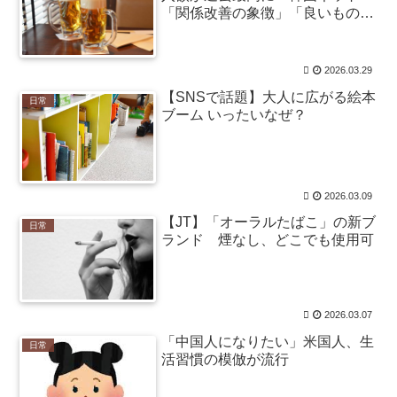
「関係改善の象徴」「良いものは
【Mステ】西川貴教さん 魅惑のマーメイドすぎるｗ
売れる」
ｗｗｗｗｗｗｗ / NEWまとめサイトアンテナ！
NEW!
(8/7
14:29)
8月6日からまたIT業界で働くことになりました契約社
2026.03.29
員、月給21万、土日… / VIP・ネタ・オールジャンル –
【SNSで話題】大人に広がる絵本
日常
New World Antenna
NEW!
(8/7 14:27)
ブーム いったいなぜ？
36歳の彼女と結婚したいのに、家族が猛反対。家族か
ら信じられない言葉が飛び出した… 他 / 2chnaviヘッドラ
イン
(12/24 07:00)
Powered by livedoor 相互RSS
2026.03.09
【JT】「オーラルたばこ」の新ブ
日常
ずっと好き。俺はストーカーなんかじゃない。
ランド 煙なし、どこでも使用可
【泣】年配夫婦が営む中華屋さん、休業を知らせる貼
り紙に応援コメントが続々と / anaguro - 総合
NEW!
(8/7
15:10)
嫁の銀行口座が突如凍結されて三菱UFJ銀行に問い合
2026.03.07
わせ、「説明できない」と言われて警察に相談しにいく
と…… / anaguro - 総合
NEW!
「中国人になりたい」米国人、生
(8/7 15:05)
日常
【朝鮮日報】幻となった「女性天皇」 / 5chまとめ
活習慣の模倣が流行
MAP(総合)
NEW!
(8/7 15:03)
中国「大洪水！」三峡ダム「決壊危機！（台風接近」