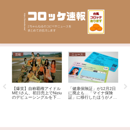
芸能
ニュース
ニ
【爆笑】自称覇権アイドル
「健康保険証」が12月2日
ME:Iさん、初日売上でNiziu
に廃止も…「マイナ保険
回
のデビューシングルを下回
証」に移行したほうがメリ
さ
る大爆死ｗｗｗｗｗｗｗｗ
ット大!?その理由を専門家
の
ｗｗｗｗｗｗｗｗｗｗｗ
が解説
【
ー
了