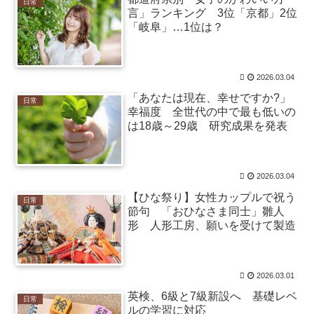
日常
「熱中症になれってか！使えないな！」完全に不審者で
言」ランキング 3位「京都」2位
草ｗｗｗ / おまとめアンテナ
NEW!
(8/7 10:19)
「岐阜」…1位は？
大嫌いで一口も食べられなかったトマトが、妊娠中だ
け突然食べられるようになり、つわりが終わった瞬間に
また食べられなくなった衝撃 / おまとめアンテナ
(8/7 09:25)
2026.03.04
Powered by livedoor 相互RSS
「あなたは現在、幸せですか?」
日常
幸福度 全世代の中で最も低いの
は18歳～29歳 研究成果を発表
2026.03.04
【ひな祭り】女性カップルで祝う
日常
節句 「おひなさま同士」雛人
形 人形工房、願いを受けて製造
2026.03.01
英検、6級と7級新設へ 基礎レベ
日常
ルの学習に対応