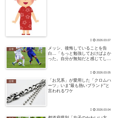
現場職員「内部情報公開！（三峡ﾀﾞﾑ決壊地図」中国政府
「職員逮捕！（安否不明」サンモニ「中国の洪水報道な
し」→ / anaguro - 総合
NEW!
(8/7 15:00)
ワンピース原作者・尾田栄一郎が描いた担当編集の似
顔絵「ムダに東大卒」 / 5chまとめMAP(総合)
NEW!
(8/7
14:51)
【速報】ダウンタウン浜田、とんでもない発言ｗｗｗ
2026.03.07
ｗｗｗｗｗｗｗ / 5chまとめMAP(総合)
NEW!
(8/7 14:47)
【元フジ】渡邊渚「無理解や差別は永遠に変わらな
メッシ、後悔していることを告
日常
い」「同じ病気になったことのない人間にはわからな
白…「もっと勉強しておけばよか
い」PTSD公表への思い / 5chまとめMAP(総合)
NEW!
(8/7
った。自分が無知だと感じてしま
14:39)
うんだ」
【朗報】ハンターハンター、とんでもねえ伏線が発掘
される / 5chまとめMAP(総合)
NEW!
2026.03.05
(8/7 14:19)
【ウマ娘】4コマ「ギャル界隈」 / おまとめアンテナ
「お兄系」が愛用した「クロムハ
日常
NEW!
(8/7 12:15)
ーツ」いま“最も熱いブランド”と
堀田真由が10周年で大きな一歩 初挑戦の役柄に期待
言われるワケ
集まる / おまとめアンテナ
NEW!
(8/7 12:08)
【心霊・幽霊】真緑色の腐った死体？ / おまとめアンテ
ナ
NEW!
(8/7 11:00)
2026.03.04
鍵失くした男「45分だけ部屋に入れろ！何もしないか
ら！」→女子大生「無理です（警察呼びます）」→男
都道府県別「女子のかわいい方