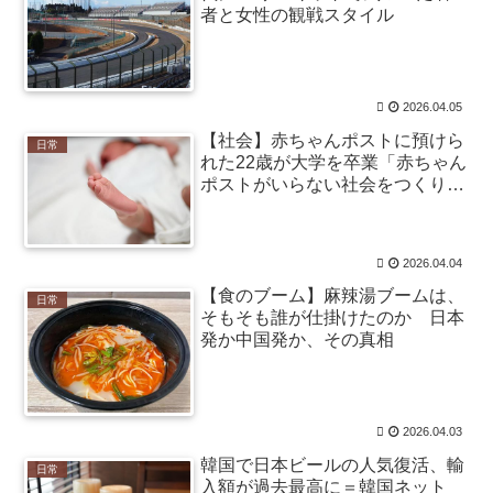
【芸能】鈴木奈々「垂れてたバストが上がった！」
者と女性の観戦スタイル
「今が一番バスト大きい！」 下着姿を公開、豊満な美
バストを披露 [冬月記者★] / 2chまとめアンテナ！
NEW!
(8/7 14:46)
【巨人対ヤクルト17回戦】ヤクルト・長岡、巨人・ハ
2026.04.05
ワードから第4号先制ソロホームラ
ン！！！！！！！！！！！！！ / 2chまとめアンテナ！
【社会】赤ちゃんポストに預けら
日常
NEW!
れた22歳が大学を卒業「赤ちゃん
(8/7 14:46)
野球も学問も妥協なし！佐々木麟太郎が目指す学位取
ポストがいらない社会をつくりた
得とトップアスリートとしての新たな生き方 / 2chまとめ
い」
アンテナ！
NEW!
(8/7 14:46)
【衝撃】X(Twitter)、メンエス嬢とラウンジ嬢のバトル
2026.04.04
勃発ｗｗｗｗｗｗｗｗ / NEWまとめサイトアンテナ！
NEW!
【食のブーム】麻辣湯ブームは、
(8/7 14:35)
日常
【衝撃画像】AIのイラスト生成がガチでヤバいと話題
そもそも誰が仕掛けたのか 日本
にｗｗｗｗこの画像は…凄すぎる… / NEWまとめサイト
発か中国発か、その真相
アンテナ！
NEW!
(8/7 14:35)
【画像】アナウンサーのあまりにもデカいパイパイ
wwwwwwww / NEWまとめサイトアンテナ！
NEW!
(8/7
14:31)
2026.04.03
【悲報】クリエイター尊重を掲げた人気ゲームのAIチ
韓国で日本ビールの人気復活、輸
ャットアプリ、◯◯界隈がブチギレて大炎上 / NEWまと
日常
入額が過去最高に＝韓国ネット
めサイトアンテナ！
NEW!
(8/7 14:30)