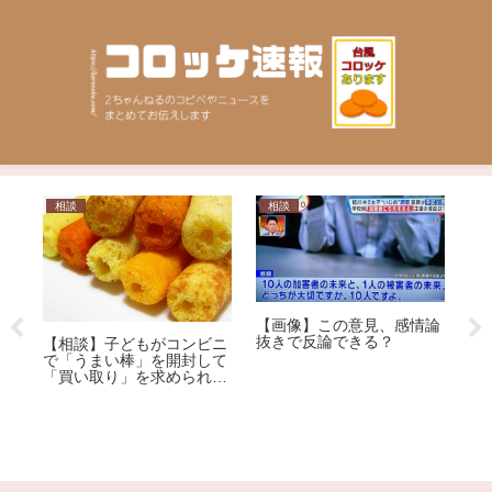
相談
相談
ニ
【画像】この意見、感情論
日
【
抜きで反論できる？
【相談】子どもがコンビニ
ん
で「うまい棒」を開封して
リ
ー
「買い取り」を求められま
家
した。1本12円で、小さな
子どもがしたことです。ど
うしても「弁償」しなけれ
ばいけないのでしょう
か…？