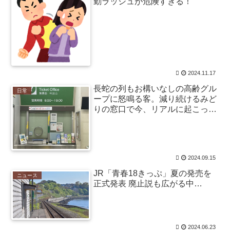
勤ラッシュが危険すぎる！
イン
(12/24 07:00)
Powered by livedoor 相互RSS
結婚生活の「当たり前」が壊れる瞬間
路上駐車中のテスラ車を超弩級のゲリラ豪雨が直撃、
水が溢れてどんどん浸かっていくのを…… / anaguro - 総
2024.11.17
合
NEW!
(8/9 06:40)
長蛇の列もお構いなしの高齢グル
「抜くに抜けない……」自転車の青切符導入で”車道ハ
日常
ープに怒鳴る客。減り続けるみど
ミ出し”が急増中 / 5chまとめMAP(総合)
NEW!
(8/9 06:39)
りの窓口で今、リアルに起こって
中国「大洪水！」三峡ダム「大雨で増水（台風直撃
いること
前」中国ダム「緊急放流！」中国鉄道「列車が走行中に
流される」中国避難所「支援物資は有料です」謎の勢力
「え」→ / anaguro - 総合
NEW!
(8/9 06:35)
【速報】ホ軍の村上宗隆、2試合連続の26号‼ / 5chまと
2024.09.15
めMAP(総合)
NEW!
(8/9 06:31)
【画像】書道甲子園とかいうお○ぱい見放題の大会ｗｗ
JR「青春18きっぷ」夏の発売を
ニュース
ｗｗｗｗｗ / anaguro - 総合
NEW!
正式発表 廃止説も広がる中…
(8/9 06:30)
【驚愕】小川淳也さん、演説で“自党の大失態”を漏らし
た結果→党からブチギレられるwwwww / 5chまとめ
MAP(総合)
NEW!
(8/9 06:27)
スリムクラブ真栄田「これで2千円いかない日高屋は国
2024.06.23