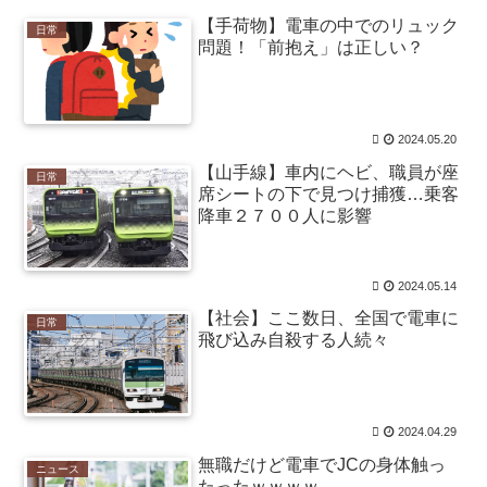
宝に指定する」 / 5chまとめMAP(総合)
NEW!
(8/9 06:17)
【手荷物】電車の中でのリュック
日常
みい山作者「居酒屋行く奴はバカ。ホストの初回なら
問題！「前抱え」は正しい？
居酒屋より安く飲めてイケメンにチヤホヤされる」 / 5ch
まとめMAP(総合)
NEW!
(8/9 05:57)
【悲報】大阪府、愛知県にGDPを抜かれ3位に転落。維
新と万博で潤ってるはずじゃ… / おまとめアンテナ
NEW!
2024.05.20
(8/9 03:23)
友人「子供の頃、誕生日とクリスマスとお年玉を一緒
【山手線】車内にヘビ、職員が座
日常
にされて本当に嫌だった！」と毎年愚痴ってたのに……
席シートの下で見つけ捕獲…乗客
結婚式と入籍を誕生日と同じ日に決定！←いや、毎年の
降車２７００人に影響
愚痴は何だったんだよ！？ / おまとめアンテナ
NEW!
(8/9
03:19)
【同人ヱロゲ】勝つとヱロイベないけどわざと負ける
2024.05.14
のもなあというのはヱロゲーによくあるジレンマ / おま
とめアンテナ
NEW!
(8/9 03:01)
【社会】ここ数日、全国で電車に
日常
おでこ封印！中村アン、“前髪あり”の新ヘアスタイルに
飛び込み自殺する人続々
「新鮮でたまらん」の声【画像】 / おまとめアンテナ
NEW!
(8/9 03:00)
オリジン弁当の定員ゴミ / おまとめアンテナ
(8/9 00:31)
2024.04.29
Powered by livedoor 相互RSS
無職だけど電車でJCの身体触っ
ニュース
たったｗｗｗｗ