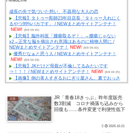
成長の先で気づいた想い、不器用な大人の恋
【悲報】タトゥー彫師23年目店長「タトゥー入れにく
るやつ99%バカです」 / NEWまとめサイトアンテナ！
NEW!
(8/9 06:40)
【悲報】脳外科医「腫瘍取るぞ！」→腫瘍じゃない
x2→正常な脳を摘出され意識はあるのに植物人間に /
NEWまとめサイトアンテナ！
NEW!
(8/9 06:40)
優秀だなぁと思う人 / NEWまとめサイトアンテナ！
NEW!
(8/9 06:39)
【悲報】JKだけど母親が不倫してるみたいです
⇒！！！ / NEWまとめサイトアンテナ！
NEW!
(8/9 06:35)
【画像】例の美人すぎるおにぎり屋さん、裏でおっさ
んが握っていたｗｗｗｗｗｗｗｗｗｗｗｗｗｗｗｗｗ /
NEWまとめサイトアンテナ！
NEW!
(8/9 06:32)
シカ「全部喰った」 祭り中止 / VIP・ネタ・オールジャ
JR「青春18きっぷ」昨年度販売
日常
ンル – New World Antenna
NEW!
(8/9 06:27)
数3割減 コロナ禍落ち込みから
権利権利ばっかりで法律違反ですよパワハラパワハラ
回復も……条件変更で利便性低下
で仕事できねぇ新入社員にメンタルやられてる / まとめ
るZ
NEW!
(8/9 06:03)
何で祭りの屋台って魚介類ないの？ / まとめるZ
NEW!
2025.10.21
(8/9 06:03)