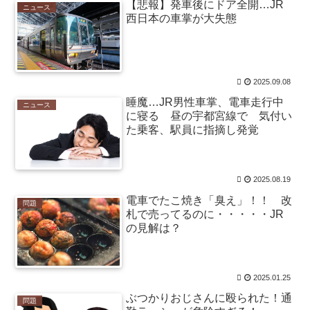
【悲報】発車後にドア全開…JR
ニュース
「生きる。」 第三部＜宇宙激震編＞ 第４０１話 / ま
西日本の車掌が大失態
とめるZ
NEW!
(8/9 06:03)
ソニーの新作MARVEL Tōkonが発売されたけどどうな
ん？ / まとめるZ
NEW!
(8/9 06:03)
武蔵さん頑張る 第１３話 私がモテないのはどう考えて
もデジタル決済社会が悪い。 その2 / まとめるZ
NEW!
2025.09.08
(8/9
06:03)
睡魔…JR男性車掌、電車走行中
ニュース
黄金期を築く小久保ソフトバンクの次期監督は一体誰
に寝る 昼の宇都宮線で 気付い
になるのか！圧倒的な強さを誇る王国の未来を考えてみ
た乗客、駅員に指摘し発覚
た / 2chまとめアンテナ！
NEW!
(8/9 05:44)
強豪校のベンチ外選手が無理やりダンス？SNSで炎上
する野球部イジメ疑惑の真相と現場取材で見えたリアル
な実態 / 2chまとめアンテナ！
NEW!
(8/9 05:44)
2025.08.19
【画像】坂口杏里、逃走して便器にこびりついた????
電車でたこ焼き「臭え」！！ 改
問題
カスまで晒されるwww / 2chまとめアンテナ！
NEW!
(8/9
札で売ってるのに・・・・・JR
05:44)
の見解は？
【悲報】堀大輔さん、実は仮眠を取っていた
WWWWWWWWWWWWWWWWWWWWWWWWWWW
WWWWWWWWWWWWWWW / 2chまとめアンテナ！
NEW!
(8/9 05:44)
2025.01.25
36歳の彼女と結婚したいのに、家族が猛反対。家族か
ぶつかりおじさんに殴られた！通
ら信じられない言葉が飛び出した… 他 / 2chnaviヘッドラ
問題