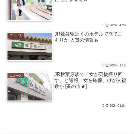
2024.04.29
JR鶯谷駅近くのホテルで立てこ
ニュース
もりか 人質の情報も
2024.01.12
JR秋葉原駅で「女が刃物振り回
ニュース
す」と通報 女を確保、けが人複
数か [蚤の市★]
2024.01.04