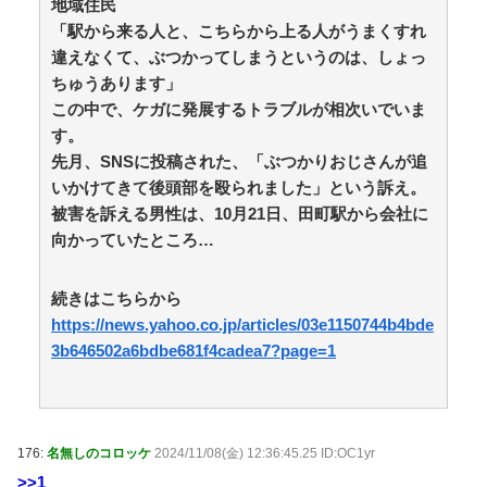
地域住民
GANTZ1巻、よく見たら終わり方が面白すぎる / 5chま
とめMAP(総合)
NEW!
「駅から来る人と、こちらから上る人がうまくすれ
(8/7 12:05)
鍵失くした男「45分だけ部屋に入れろ！何もしないか
違えなくて、ぶつかってしまうというのは、しょっ
ら！」→女子大生「無理です（警察呼びます）」→男
ちゅうあります」
「熱中症になれってか！使えないな！」完全に不審者で
この中で、ケガに発展するトラブルが相次いでいま
草ｗｗｗ / おまとめアンテナ
NEW!
(8/7 10:19)
す。
大嫌いで一口も食べられなかったトマトが、妊娠中だ
け突然食べられるようになり、つわりが終わった瞬間に
先月、SNSに投稿された、「ぶつかりおじさんが追
また食べられなくなった衝撃 / おまとめアンテナ
NEW!
いかけてきて後頭部を殴られました」という訴え。
(8/7 09:25)
被害を訴える男性は、10月21日、田町駅から会社に
洋服の青山、空調ウェアを発売ｗｗｗｗｗｗ / おまと
向かっていたところ…
めアンテナ
NEW!
(8/7 09:08)
「やりますよ！」と返事だけは一丁前なのに全く動か
ない職場の無能、催促しても放置→引き取ろうとすると
続きはこちらから
「申し訳ないからやる」と拒否…やる気ないなら引き受
https://news.yahoo.co.jp/articles/03e1150744b4bde
けるなよ・・・ / おまとめアンテナ
NEW!
(8/7 07:19)
3b646502a6bdbe681f4cadea7?page=1
普通の家は父母が各一名だと知った時と、四人の父母
が全員同性愛者で複雑な婚姻・養子縁組関係だと知った
時に死ぬほど驚いた / おまとめアンテナ
(8/7 06:27)
Powered by livedoor 相互RSS
176:
名無しのコロッケ
2024/11/08(金) 12:36:45.25 ID:OC1yr
>>1