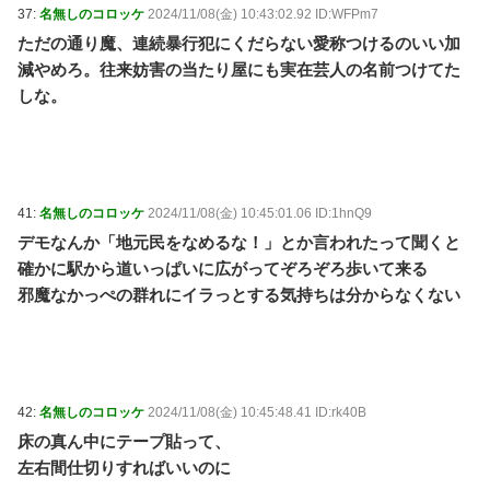
37:
名無しのコロッケ
2024/11/08(金) 10:43:02.92 ID:WFPm7
ただの通り魔、連続暴行犯にくだらない愛称つけるのいい加
減やめろ。往来妨害の当たり屋にも実在芸人の名前つけてた
しな。
41:
名無しのコロッケ
2024/11/08(金) 10:45:01.06 ID:1hnQ9
デモなんか「地元民をなめるな！」とか言われたって聞くと
確かに駅から道いっぱいに広がってぞろぞろ歩いて来る
邪魔なかっぺの群れにイラっとする気持ちは分からなくない
42:
名無しのコロッケ
2024/11/08(金) 10:45:48.41 ID:rk40B
床の真ん中にテープ貼って、
左右間仕切りすればいいのに