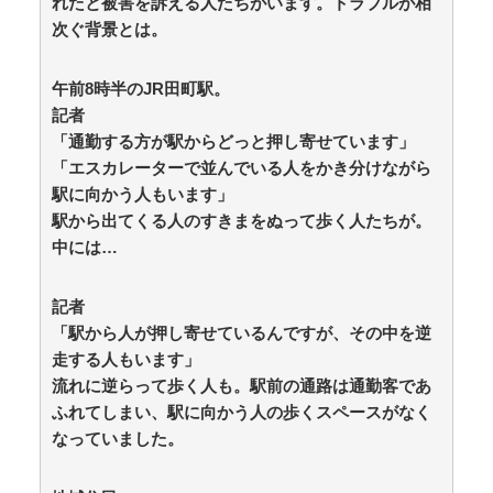
れたと被害を訴える人たちがいます。トラブルが相
ゾッとして、ほろりとする奇妙な物語。
次ぐ背景とは。
【マジかよ】取引先との接待に上司が乱入し「10億の
案件俺がもらったw残念だったな負け犬w」→取引先社
長「誰だね君は…」既に契約成立していて… / 5chまと
午前8時半のJR田町駅。
めMAP(総合)
NEW!
(8/7 12:43)
記者
私有地に停めていた自家用車に『祭の邪魔』と地元住
「通勤する方が駅からどっと押し寄せています」
民が移動要求、所有者は要求に応じるも次の朝にガレー
「エスカレーターで並んでいる人をかき分けながら
ジに向かうと…… / anaguro - 総合
NEW!
(8/7 12:40)
【動画】ショートスリーパー堀さん、対面で高須幹弥
駅に向かう人もいます」
にキレる / 5chまとめMAP(総合)
NEW!
(8/7 12:37)
駅から出てくる人のすきまをぬって歩く人たちが。
FGOさん、またとんでもないフィギュアを出してしま
中には…
う / 5chまとめMAP(総合)
NEW!
(8/7 12:37)
日本「辺野古転覆事件」第三者委員会「調査報告書」
同志社生徒「ほぼ全員が変更希望（Dｺｰｽ」謎の勢力「生
記者
徒の意思尊重せず抗議船に乗せる！」抗議船「転覆事故
「駅から人が押し寄せているんですが、その中を逆
発生」→ / anaguro - 総合
NEW!
(8/7 12:35)
走する人もいます」
海外「世界で日本を死守するぞ！」 日本の消防署を訪
流れに逆らって歩く人も。駅前の通路は通勤客であ
れたちびっ子集団が世界をメロメロに / anaguro - 総合
NEW!
ふれてしまい、駅に向かう人の歩くスペースがなく
(8/7 12:30)
韓国裁判所、「慰安婦を侮辱」したユーチューバーに
なっていました。
よる「正義連の名誉毀損」認める / 5chまとめMAP(総
合)
NEW!
(8/7 12:21)