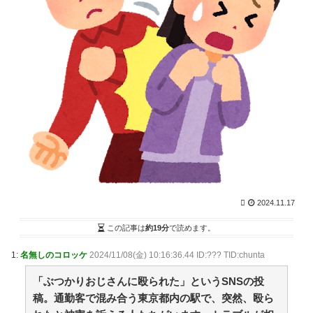
食中毒 男女14人が発熱や腹痛など訴え…サルモネラ属
の菌検出 / まとめるZ
NEW!
(8/7 12:05)
私が起きると一緒に起き出すうちのぬこたん そんなぬ
こたんに遠慮して、なかなか朝起き上がれずに遅刻続き
です【再】 / まとめるZ
NEW!
(8/7 12:05)
【動画】手術中に熊本地震直撃やばすぎｗｗｗｗｗｗ
ｗ / 2chまとめアンテナ！
NEW!
(8/7 11:58)
【MLB】菅野智之の投球指標が異次元すぎると話題
に！海を渡ったベテラン右腕が見せつける進化の証明 /
2chまとめアンテナ！
NEW!
(8/7 11:58)
【悲報】イチロー「怪我さえなければ、とかは雑魚の
言い訳」 / 2chまとめアンテナ！
NEW!
(8/7 11:58)
【日本ハム対楽天17回戦】楽天・黒川、日本ハム・達
から第2号先制ソロホームラ
2024.11.17
ン！！！！！！！！！！！！！ / 2chまとめアンテナ！
NEW!
(8/7 11:58)
この記事は
約19分
で読めます。
36歳の彼女と結婚したいのに、家族が猛反対。家族か
ら信じられない言葉が飛び出した… 他 / 2chnaviヘッド
1:
名無しのコロッケ
2024/11/08(金) 10:16:36.44 ID:??? TID:chunta
ライン
(12/24 07:00)
「ぶつかりおじさんに殴られた」というSNSの投
Powered by livedoor 相互RSS
稿。通勤客で混み合う東京都内の駅で、突然、殴ら