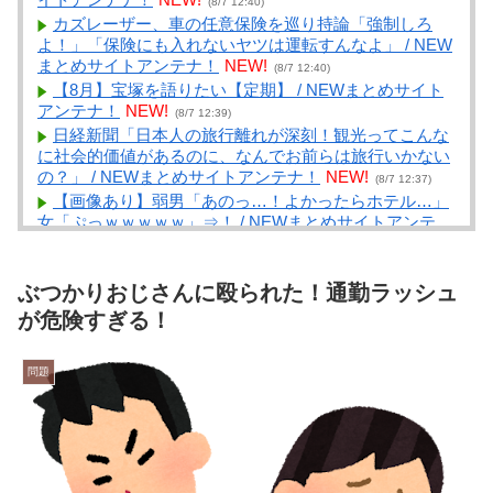
(8/7 12:40)
カズレーザー、車の任意保険を巡り持論「強制しろ
よ！」「保険にも入れないヤツは運転すんなよ」 / NEW
まとめサイトアンテナ！
NEW!
(8/7 12:40)
【8月】宝塚を語りたい【定期】 / NEWまとめサイト
アンテナ！
NEW!
(8/7 12:39)
日経新聞「日本人の旅行離れが深刻！観光ってこんな
に社会的価値があるのに、なんでお前らは旅行いかない
の？」 / NEWまとめサイトアンテナ！
NEW!
(8/7 12:37)
【画像あり】弱男「あのっ…！よかったらホテル…」
女「ぷっｗｗｗｗｗ」⇒！ / NEWまとめサイトアンテ
ナ！
NEW!
(8/7 12:35)
陰謀論者と話せるようになるキーワード辞典つくろう
→ / VIP・ネタ・オールジャンル – New World
ぶつかりおじさんに殴られた！通勤ラッシュ
Antenna
NEW!
(8/7 12:27)
が危険すぎる！
昔は通販なんかなかったしなーと思ったけどそういや
サン宝石買ってた / まとめるZ
NEW!
(8/7 12:05)
問題
ママ友の家は有機ELのSwitchを１台ずつ子供らに買っ
たの見て（カネモ…！）って思った / まとめるZ
NEW!
(8/7 12:05)
やる夫は聖杯が欲しいようです【R-18G】 その１２
/ まとめるZ
NEW!
(8/7 12:05)
【兵庫】ドン・キホーテ露店「うなぎのかば焼き」で