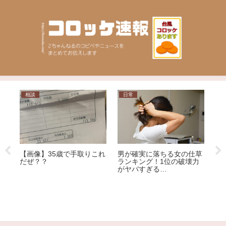
ニュース
日常
仕草
「健康保険証」が12月2日
力
に廃止も…「マイナ保険
証」に移行したほうがメリ
【Ｘ】人気セクシー女優
ット大!?その理由を専門家
丸亀製麺でデートするカッ
が解説
【
プルに苦言「くっちゃべる
ー
ための店じゃないんだよ」
了