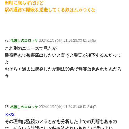
田町に限らずだけど
駅の通路や階段を逆走してくる奴はムカつくな
72:
名無しのコロッケ
2024/11/08(金) 11:16:23.33 ID:1nj8a
これ別のニュースで見たが
警察呼んで被害届出したいと言うと警官が却下するんだって
よ
おそらく過去に摘発したが刑法39条で無罪放免されたんだろ
う
75:
名無しのコロッケ
2024/11/08(金) 11:20:31.69 ID:ZxfqF
>>72
その理由は監視カメラとかを分析した上での判断もあるの
に、そういう誹謗にしか持ち込めないあなたは汚いよね