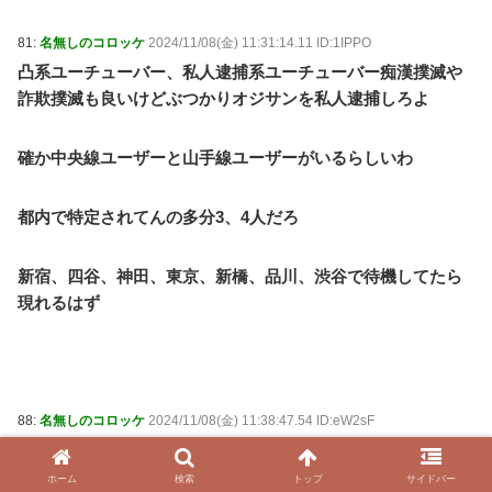
81:
名無しのコロッケ
2024/11/08(金) 11:31:14.11 ID:1IPPO
凸系ユーチューバー、私人逮捕系ユーチューバー痴漢撲滅や
詐欺撲滅も良いけどぶつかりオジサンを私人逮捕しろよ
確か中央線ユーザーと山手線ユーザーがいるらしいわ
都内で特定されてんの多分3、4人だろ
新宿、四谷、神田、東京、新橋、品川、渋谷で待機してたら
現れるはず
88:
名無しのコロッケ
2024/11/08(金) 11:38:47.54 ID:eW2sF
>>81
結局は男性誹謗、おじさん誹謗したいだけのこういうやつが
ホーム
検索
トップ
サイドバー