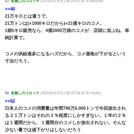
52:
名無しのコロッケ
2025/02/15(土) 08:29:42.82 ID:wcqXW
>>40
21万キロとは違うで、
21万トンは(×1000キロだから)=21億キロのコメ。
1袋5キロ販売なら、4億2000万袋のコメが、店頭に並ぶね、単
純計算で。
コメの供給過多になるハズだから、コメ価格が下がるという
寸法だろう。
56:
名無しのコロッケ
2025/02/15(土) 08:33:36.05 ID:3yUKz
>>52
日本人のコメの消費量は年間796万6,000トンで今回放出され
る２１万トンはそれの２％程度にしかすぎない。１年の２％
は１週間だから、１週間分のコメしか放出されない。そんな
少ない量では値下がりはしないだろう