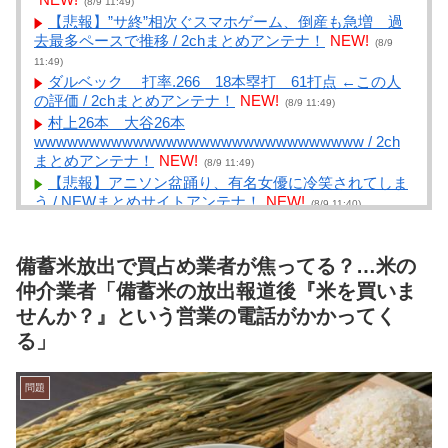
(8/9 11:49)
【悲報】”サ終”相次ぐスマホゲーム、倒産も急増 過
去最多ペースで推移 / 2chまとめアンテナ！
NEW!
(8/9
11:49)
ダルベック 打率.266 18本塁打 61打点 ←この人
の評価 / 2chまとめアンテナ！
NEW!
(8/9 11:49)
村上26本 大谷26本
wwwwwwwwwwwwwwwwwwwwwwwwwwwwww / 2ch
まとめアンテナ！
NEW!
(8/9 11:49)
【悲報】アニソン盆踊り、有名女優に冷笑されてしま
う / NEWまとめサイトアンテナ！
NEW!
(8/9 11:40)
【朗報】あだち充、タッチの上杉達也が浅倉南に告白
したシーンを完全再現ｗｗｗｗｗ / NEWまとめサイトア
ンテナ！
NEW!
備蓄米放出で買占め業者が焦ってる？…米の
(8/9 11:40)
塩ラーメンって人気ないよね梁 / NEWまとめサイトア
仲介業者「備蓄米の放出報道後『米を買いま
ンテナ！
NEW!
(8/9 11:39)
せんか？』という営業の電話がかかってく
【速報】村上26本 大谷26本
る」
wwwwwwwwwwwwwwwwwwwwwwwwwwwwww / NEW
まとめサイトアンテナ！
NEW!
(8/9 11:38)
【速報】tuki.(17)ちゃん、えちえち色白ボディを公開
問題
wwwwwwwww / NEWまとめサイトアンテナ！
NEW!
(8/9
11:36)
【議論】「宇宙の謎」と「死後の世界」って結局どこ