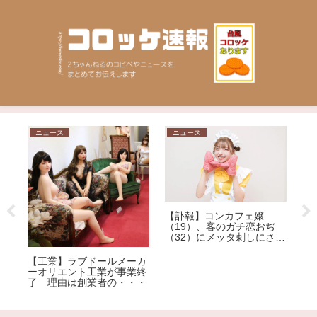
ニュース
ニュース
日
論
【訃報】コンカフェ嬢
（19）、客のガチ恋おぢ
（32）にメッタ刺しにされ
【
死亡
丸
【工業】ラブドールメーカ
プ
ーオリエント工業が事業終
た
了 理由は創業者の・・・