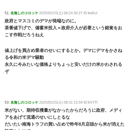
51:
名無しのコロッケ
2025/02/15(土) 08:24:30.27 ID:kwEct
政府とマスコミのデマが発端なのに。
茶番値下げで、備蓄米投入＝政府介入が必要という錯覚をお
こす作戦だろうねえ
値上げを買占め業者のせいにするとか。デマにデマをかさね
る令和の米デマ騒動
永久に今みたいな価格よりちょっと安いだけの米かわされる
ぞ
53:
名無しのコロッケ
2025/02/15(土) 08:31:15.59 ID:6VYTl
米がない、期待収穫量がなかったからだろうに政府、メディ
アをあげて流通のせいにしとるな
だいたい南海トラフの買い占めで昨年8月店頭から米が消えた