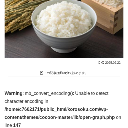
かで繋がってるよな？ / VIP・ネタ・オールジャンル –
New World Antenna
NEW!
(8/9 11:28)
工場勤務だけど明日から10連休 / まとめるZ
NEW!
(8/9
11:04)
8割がGemini利用、ChatGPTは68% AI利用調査? / ま
とめるZ
NEW!
(8/9 11:04)
【短編 ヴィクターはエインフェリアを集めるようで
す】 その８０ / まとめるZ
NEW!
(8/9 11:04)
【新公用車】高市早苗首相、推定3000万円以上のSUV
タイプ 贅を尽くした後部座席でたばこを吸うのが至福
の時間か どんどん延びる乗車時間 / まとめるZ
NEW!
2025.02.22
(8/9 11:04)
この記事は
約20分
で読めます。
もしかして、猫って音楽を曲として聞いている？
【再】 / まとめるZ
NEW!
(8/9 11:04)
36歳の彼女と結婚したいのに、家族が猛反対。家族か
ら信じられない言葉が飛び出した… 他 / 2chnaviヘッド
Warning
: mb_convert_encoding(): Unable to detect
ライン
(12/24 07:00)
character encoding in
Powered by livedoor 相互RSS
/home/c7602171/public_html/korosoku.com/wp-
content/themes/cocoon-master/lib/open-graph.php
on
ゾッとして、ほろりとする奇妙な物語。
line
147
尾田栄一郎「数字で一番になってしまったから目指す