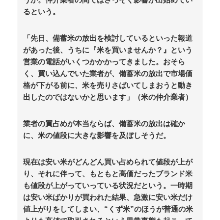
合)
NEW!
(8/9 11:09)
るという。
週1エステ＆週3パーソナルジム通いの美意識過剰な先
輩「これって普通だよね？」→私「真似できません…」
の不毛なやり取りに疲れ果てた・・・ / おまとめアンテ
「先日、備蓄米の放出を検討しているといった報道
ナ
NEW!
(8/9 10:19)
があった後、うちに『米を買いませんか？』という
【顔に異変】「明らかに違う」ドランクドラゴン塚地
営業の電話がいくつかかかってきました。おそら
の姿がやばい ※私の本音 / おまとめアンテナ
NEW!
(8/9
く、買い込んでいた業者が、備蓄米の放出で市場価
07:09)
【朗報】高瀬くるみ＆浅倉樹々がランチ「ききちゃん
格が下がる前に、米を売りさばいてしまおうと動き
って呼んで？今日から友達ね！」 / おまとめアンテナ
出したのではないかと思います」（米の仲介業者）
NEW!
(8/9 07:00)
三大王道寿司「まぐろ」「サーモン」あとひとつは？
/ おまとめアンテナ
NEW!
業者の買占めが本当ならば、備蓄米の放出は確か
(8/9 06:26)
セレッソ大阪がアル・アハリからシリア代表FWパブ
に、米の値段に大きな影響を及ぼしそうだ。
ロ・サバックを獲得へ 2025年のKリーグ得点王 / おま
とめアンテナ
(8/9 05:28)
現在は安い米がどんどん買い占められて値段が上が
Powered by livedoor 相互RSS
り、それに伴って、もともと高価だったブランド米
も値段が上がっていっている状況だという。一時期
は安い米ばかりが買われた結果、急激に安い米だけ
値上がりをしてしまい、“くず米”のほうが普通の米