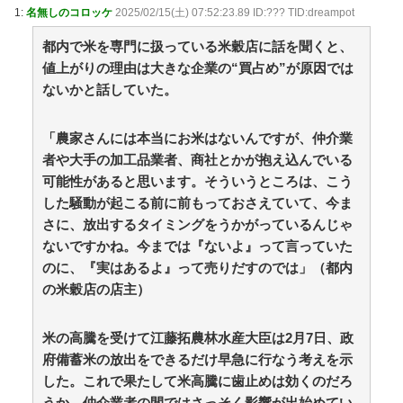
1:
名無しのコロッケ
2025/02/15(土) 07:52:23.89 ID:??? TID:dreampot
目標がない！！何から学べばいいんだ？？」 / 5chまと
めMAP(総合)
NEW!
(8/9 11:41)
都内で米を専門に扱っている米穀店に話を聞くと、
防護管なしで感電死を起こした某工務店、「そんな危
値上がりの理由は大きな企業の“買占め”が原因では
険な現場お断りしますわ!と断って正解やったわ」と業者
が業界事情を告白 / anaguro - 総合
NEW!
ないかと話していた。
(8/9 11:40)
カードゲーム黎明期にポケカやMTGと並んで大人気だ
ったという誰も知らない謎のカードゲームが見つかるｗ
「農家さんには本当にお米はないんですが、仲介業
ｗｗ / 5chまとめMAP(総合)
NEW!
(8/9 11:37)
者や大手の加工品業者、商社とかが抱え込んでいる
海外「日本は戦勝国なんだよ」 戦後の日本人の特別な
生き様に各国から称賛の声 / anaguro - 総合
NEW!
可能性があると思います。そういうところは、こう
(8/9
11:35)
した騒動が起こる前に前もっておさえていて、今ま
森香澄アナ ボディコン、谷間、セクシーショッ
さに、放出するタイミングをうかがっているんじゃ
ト！！【GIF動画あり】 / anaguro - 総合
NEW!
(8/9 11:30)
ないですかね。今までは『ないよ』って言っていた
【芸能】『サンジャポ』 元乃木坂46・山崎怜奈、突然
のに、『実はあるよ』って売りだすのでは」（都内
「妊娠」だけ公表した理由を語る / 5chまとめMAP(総
合)
NEW!
の米穀店の店主）
(8/9 11:25)
【動画】お盆直前に取引先部長が「高級和牛ギフト
500万円分、全部キャンセルでw」→取引先本社の社長に
米の高騰を受けて江藤拓農林水産大臣は2月7日、政
直接納品したら… / 5chまとめMAP(総合)
NEW!
(8/9 11:25)
府備蓄米の放出をできるだけ早急に行なう考えを示
【新公用車】高市早苗首相、推定3000万円以上のSUV
タイプ 贅を尽くした後部座席でたばこを吸うのが至福
した。これで果たして米高騰に歯止めは効くのだろ
の時間か どんどん延びる乗車時間 / 5chまとめMAP(総
うか。仲介業者の間ではさっそく影響が出始めてい