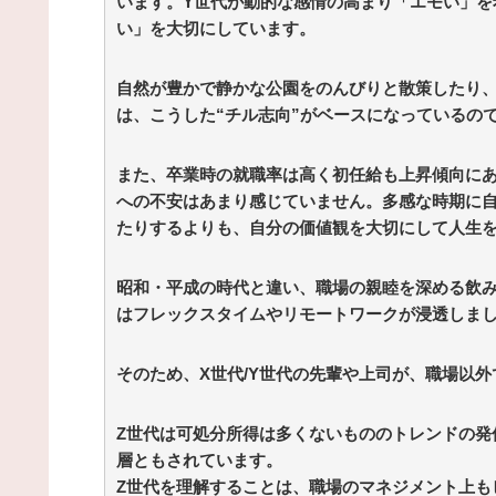
います。Y世代が動的な感情の高まり「エモい」を
い」を大切にしています。
自然が豊かで静かな公園をのんびりと散策したり、
は、こうした“チル志向”がベースになっているの
また、卒業時の就職率は高く初任給も上昇傾向に
への不安はあまり感じていません。多感な時期に
たりするよりも、自分の価値観を大切にして人生
昭和・平成の時代と違い、職場の親睦を深める飲
はフレックスタイムやリモートワークが浸透しま
そのため、X世代/Y世代の先輩や上司が、職場以
Z世代は可処分所得は多くないもののトレンドの発
層ともされています。
Z世代を理解することは、職場のマネジメント上も