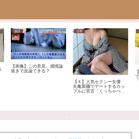
相談
日常
【画像】この意見、感情論
れ
抜きで反論できる？
【Ｘ】人気セクシー女優
丸亀製麺でデートするカッ
プルに苦言「くっちゃべる
ための店じゃないんだよ」