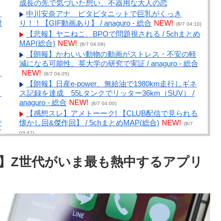
成長の先で気づいた想い、不器用な大人の恋
」
中川安奈アナ ピタピタニットで巨乳がくっき
付
り！！【GIF動画あり】 / anaguro - 総合
NEW!
(8/7 04:10)
【悲報】ヤニねこ、BPOで問題視される / 5chまとめ
MAP(総合)
NEW!
(8/7 04:09)
【朗報】かわいい動物の動画がストレス・不安の軽
減になる可能性。英大学の研究で実証 / anaguro - 総合
と
NEW!
(8/7 04:05)
【朗報】日産e-power、無給油で1980km走行しギネ
よ
ス記録を達成 55Lタンクでリッター36km（SUV） /
anaguro - 総合
NEW!
(8/7 04:00)
【感想スレ】アメトーーク! 【CLUB配信で見られる
で
懐かし回&傑作回】 / 5chまとめMAP(総合)
NEW!
(8/7
て
03:47)
【衝撃】見ている方も恥ずかしい共感性羞恥な芸能
一
人ww / 5chまとめMAP(総合)
NEW!
(8/7 03:31)
行中】Z世代がいま最も熱中するアプリ
【注目】参政党・神谷代表、食料品の消費減税「天
っ
下の愚策だ」と批判‼ / 5chまとめMAP(総合)
NEW!
(8/7
03:31)
【芸能】愛煙家・岸谷蘭丸「喫煙者の権利がマジで
別
侵害されてる」と私見 「いくら税金を我々が払って
ア
るんだと」 / 5chまとめMAP(総合)
NEW!
(8/7 03:25)