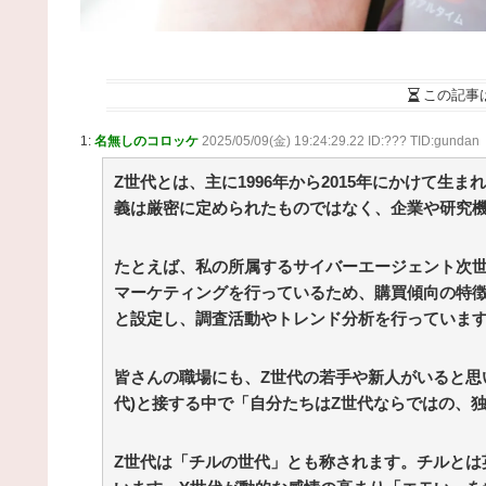
から信じられない言葉が飛び出した… 他 / 2chnaviヘ
ドライン
(12/24 07:00)
Powered by livedoor 相互RSS
この記事
1:
名無しのコロッケ
2025/05/09(金) 19:24:29.22 ID:??? TID:gundan
Z世代とは、主に1996年から2015年にかけて生
義は厳密に定められたものではなく、企業や研究
たとえば、私の所属するサイバーエージェント次世
マーケティングを行っているため、購買傾向の特徴
と設定し、調査活動やトレンド分析を行っていま
皆さんの職場にも、Z世代の若手や新人がいると思い
代)と接する中で「自分たちはZ世代ならではの、
Z世代は「チルの世代」とも称されます。チルとは英語