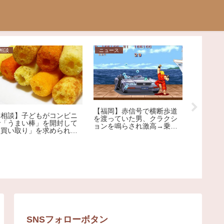
相談
ニュース
ニュース
【福岡】赤信号で横断歩道
【相談】子どもがコンビニ
を渡っていた男、クラクシ
で「うまい棒」を開封して
ョンを鳴らされ激高→乗用
【社会】
「買い取り」を求められま
車を殴りへこませたか 自
質" 元
した。1本12円で、小さな
称アメリカ人の男を現行犯
ないNに
子どもがしたことです。ど
逮捕
プ告発
うしても「弁償」しなけれ
ばいけないのでしょう
か…？
SNSフォローボタン