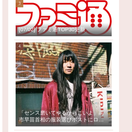
[07/02] ファミ通TOP30更新
「センス磨いてやるからこいよ」高
市早苗首相の服装選びポストにロッ
クミュージシャンが激怒、ネット大