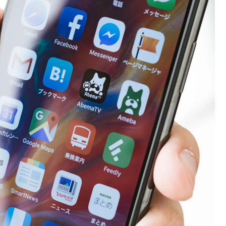
【財務省】エース級の財務官僚・一松旬氏が“異例転
決
出”へ！？官邸幹部「協力的でなかったから」 / おまと
めアンテナ
NEW!
(8/7 03:00)
浮気と緊急避妊薬を隠す元カノ！問い詰めると「記
手
憶がない」と逃げ、私を「モラハラ男」認定してキー
め
プ＆おねだり三昧。浮気発覚後、我慢の限界で他の女
性とスピード婚した結果ｗｗｗｗｗ / おまとめアンテ
ナ
NEW!
ｗ
(8/7 02:13)
W
「お皿は綺麗だけど食べ方が汚い」焼き魚を食べた
知人の信じられない所作…両手で1本ずつ箸を持ち、骨
や手をしゃぶり、口から出した骨をテーブルに並べ
/
る・・・ / おまとめアンテナ
NEW!
(8/7 00:19)
【朗報】イギリス、タバコ販売禁止法案を可決
の
wwwwww / おまとめアンテナ
NEW!
w
(8/7 00:12)
【IT/ネット】中国企業Zbtlink製ルーター20機種にバ
ックドア、外部から完全制御のおそれ / おまとめアン
テナ
NEW!
(8/7 00:00)
)
Powered by livedoor 相互RSS
w
族