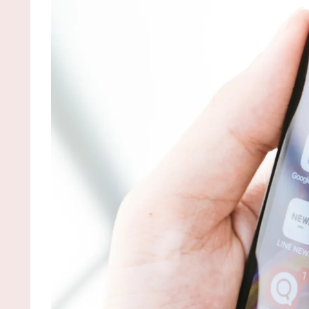
(8/7 04:00)
【第一位】車で要らない装備、「電動シート」に
まる・・・ / NEWまとめサイトアンテナ！
NEW!
(8/7
04:00)
【悲報】吉岡里帆さん、アドリブで相手役俳優の
を取りお胸に押し当てる（※画像あり） / NEWまと
サイトアンテナ！
NEW!
(8/7 04:00)
【動画】移民ベトナム女達の宅飲み、レベチｗｗ
ｗｗｗｗｗｗｗｗｗｗｗｗｗｗｗｗｗｗｗｗｗ / NE
まとめサイトアンテナ！
NEW!
(8/7 03:50)
【画像】本田望結の妹、本田望結より実ってしまう 
2chまとめアンテナ！
(8/6 21:54)
【朗報】阪神の新外国人D.ガルシアさんOPS.966
wRC+188wwwwwwwwwwwwwwwwwwwwwwwwww
www / 2chまとめアンテナ！
(8/6 21:54)
移民を過剰に問題視してる人ら一定数いるけどさ /
2chまとめアンテナ！
(8/6 21:54)
【悲報】韓国サッカー 国際試合で審判買収(性接待
をしてた模様
wwwwwwwwwwwwwwwwwwwwwwwwwwwwwwww
wwwwwwwwwwwwwwww / 2chまとめアンテナ！
(8/6
21:54)
36歳の彼女と結婚したいのに、家族が猛反対。家