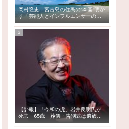
岡村隆史 宮古島の住民の“本音”明か
す「芸能人とインフルエンサーの島
になってしまったって」
【訃報】「令和の虎」岩井良明氏が
死去 65歳 葬儀・告別式は遺族の
意向で密葬