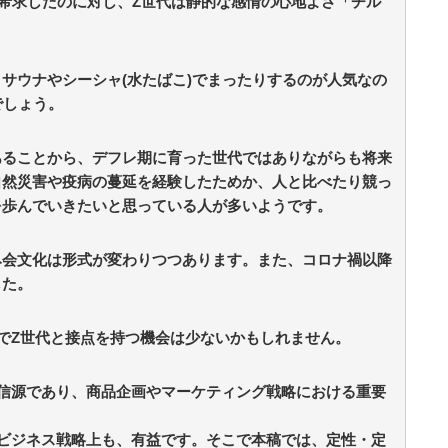
希求したのに対し、Z世代は静的な感情の心地よさ「チル
サウナやシーシャ(水たばこ)でまったりするのが人気なの
でしょう。
あることから、デフレ期に育った世代ではありながらも将来
自然災害や疫病の蔓延を経験したためか、人と比べたり競っ
を歩んでいきたいと思っている人が多いようです。
み会文化は形式が変わりつつあります。また、コロナ禍以降
した。
外でZ世代と接点を持つ機会は少ないかもしれません。
信源であり、商品企画やマーケティング戦略における重要
ビジネス戦略上も、有益です。そこで本稿では、定性・定