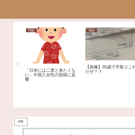
問題
相談
燃料を運
【画像】35歳で手取りこ
「日本には二度と来たくな
クローリ
だぜ？？
い」中国人女性の投稿に反
？？
響
PR