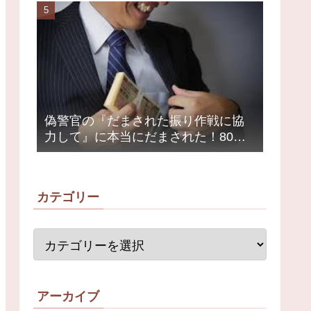
荒れ
偽警官の『だまされた振り作戦に協
力して』に本当にだまされた！80代
女性1200万円被害
カテゴリー
アーカイブ