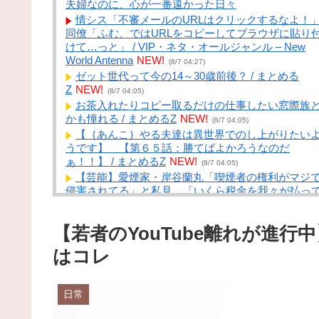
夫婦なのに、心が一番遠かった日々
情シス「不審メールのURLはクリックするなよ！
同僚「ふむ、ではURLをコピーしてブラウザに貼り
けて…っと」 / VIP・ネタ・オールジャンル – New
World Antenna
NEW!
(8/7 04:27)
ゼット世代って今の14～30歳前後？ / まとめる
Z
NEW!
(8/7 04:05)
お茶入れたりコピー取るだけの仕事したい窓際族
かも憧れる / まとめるZ
NEW!
(8/7 04:05)
【｛あんこ｝やる夫達は異世界でのし上がりたい
うです】 【第６５話：勝てばよかろうなのだ
ぁ！！】 / まとめるZ
NEW!
(8/7 04:05)
【芸能】愛煙家・岸谷蘭丸「喫煙者の権利がマジ
侵害されてる」と私見 「いくら税金を我々が払っ
るんだと」 / まとめるZ
NEW!
(8/7 04:05)
うちの猫、ほとんど鳴かないんだよな。 ○か月に
【若者のYouTube離れが進
回くらいかな【再】 / まとめるZ
NEW!
(8/7 04:05)
ワイ、愛車を手放せと婚約者に言われる→…これ
はコレ
て正論か？ / NEWまとめサイトアンテナ！
NEW!
(8/7
04:00)
【動画】容疑者の同級生インタビュー、内容より
日常
のところに注目集まるｗｗｗｗ / NEWまとめサイト
ンテナ！
NEW!