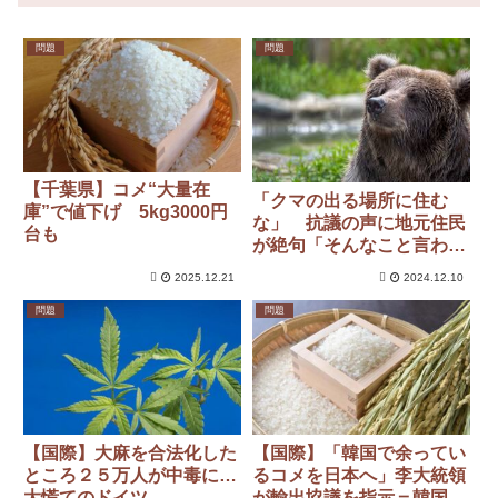
問題
問題
【千葉県】コメ“大量在
「クマの出る場所に住む
庫”で値下げ 5kg3000円
な」 抗議の声に地元住民
台も
が絶句「そんなこと言われ
ても…」
2025.12.21
2024.12.10
問題
問題
【国際】大麻を合法化した
【国際】「韓国で余ってい
ところ２５万人が中毒に…
るコメを日本へ」李大統領
大慌てのドイツ
が輸出協議を指示＝韓国ネ