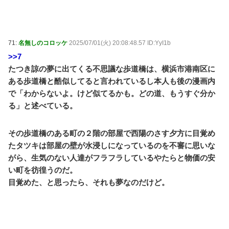
71:
名無しのコロッケ
2025/07/01(火) 20:08:48.57 ID:YyI1b
>>7
たつき諒の夢に出てくる不思議な歩道橋は、横浜市港南区に
ある歩道橋と酷似してると言われているし本人も後の漫画内
で「わからないよ。けど似てるかも。どの道、もうすぐ分か
る」と述べている。
その歩道橋のある町の２階の部屋で西陽のさす夕方に目覚め
たタツキは部屋の壁が水浸しになっているのを不審に思いな
がら、生気のない人達がフラフラしているやたらと物価の安
い町を彷徨うのだ。
目覚めた、と思ったら、それも夢なのだけど。