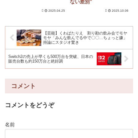
ない差別”
2025.04.25
2025.10.06
【芸能】くわばたりえ 割り勘の飲み会でモヤ
モヤ「みんな飲んでる中で〇〇…ちょっと嫌」
持論にスタジオ驚き
Switch2の売上が早くも500万台を突破、日本の
販売台数も約150万台と絶好調
コメント
コメントをどうぞ
名前