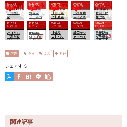
広、熊本
天下人
に生まれ
宙人はい
センスが
2026-08-
2026-08-
2026-08-
2026-08-
2026-08-
に人知れ
「マック
た醜いア
る？いて
皆無なた
08 00:43
08 00:37
08 00:35
08 00:29
08 00:19
NEW
NEW
NEW
NEW
ず支援
スむら
ヒルのフ
座の方角
め 我が家
か 10年
ユニクロ
い」現在
韓国人
ィジカル
【マジか
から72秒
いま夏休
の歴代ご
米国・欧
前の震災
の
(イ
「日本の
ギフテッ
よ】親が
間捉えた
み子ども
主人様達
州でも
では3度現
BLEACH
マ)wwww
耐震設計
ド
いなくな
強い電
アニメ劇
は…
「韓国旅
2026-08-
2026-08-
2026-08-
2026-08-
1970-01-
地入り
のTシャ
www
技術が凄
り婚活不
波、50年
場ってや
【再】
行」ブー
07 23:50
07 23:41
07 22:30
07 22:20
01 00:00
「誰にも
ツ、オサ
いと言う
可能にな
間正体分
らなくな
ム
知られな
レ過ぎる
パヨさん
けど韓国
iPhone、
った無職
【爆笑
からぬ
ったの？
韓国サッ
最新鋭AI
くて良
「高市政
の圧勝だ
値上げき
おばさん
ｗ】バッ
「Wow！
カーのイ
が予想す
い」
権だから
よね？」
たあああ
の悲惨な
グひった
信号」…
メージが
る日本人
為替介入
ああああ
末路ww
くりを試
「合理的
墜落
メジャー
の11～12
ああああ
みた男、
に考える
リーガー
兆円、日
ああああ
バイクを
と、宇宙
達の2026
問題
予言
災害
避難
本の国家
ああああ
盗られ
人からの
年の打撃
予算の
ああああ
る！
信号の可
成績
10%消え
ああああ
能性」
wywywy
シェアする
ました」
あ！！！
wwywyw
ywywywy
wywyww
y
関連記事