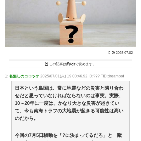
ントに疑問の声… シャンパンタワーの超豪華式も結婚
生活は4年半で終止符 / まとめるZ
NEW!
(8/8 02:04)
小林製薬「安楽〇の薬作りました」←どんな名前にな
りそう？もし作ったら / 2chまとめアンテナ！
(8/7 14:46)
【芸能】鈴木奈々「垂れてたバストが上がった！」
「今が一番バスト大きい！」 下着姿を公開、豊満な美
バストを披露 [冬月記者★] / 2chまとめアンテナ！
(8/7
14:46)
2025.07.02
【巨人対ヤクルト17回戦】ヤクルト・長岡、巨人・ハ
ワードから第4号先制ソロホームラ
この記事は
約6分
で読めます。
ン！！！！！！！！！！！！！ / 2chまとめアンテナ！
(8/7 14:46)
1:
名無しのコロッケ
2025/07/01(火) 19:00:46.92 ID:??? TID:dreampot
野球も学問も妥協なし！佐々木麟太郎が目指す学位取
得とトップアスリートとしての新たな生き方 / 2chまと
日本という島国は、常に地震などの災害と隣り合わ
めアンテナ！
(8/7 14:46)
せだと思っていなければならないのは事実。実際、
36歳の彼女と結婚したいのに、家族が猛反対。家族か
10～20年に一度は、かなり大きな災害が起きてい
ら信じられない言葉が飛び出した… 他 / 2chnaviヘッド
て、今も南海トラフの大地震が起きる可能性は高い
ライン
(12/24 07:00)
のだから。
Powered by livedoor 相互RSS
今回の7月5日騒動を「?に決まってるだろ」と一蹴
身近すぎる“厄介な人たち”が大集合！