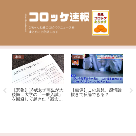
家庭
相談
日
【悲報】18歳女子高生が大
【画像】この意見、感情論
【
後悔…大学の「一般入試」
抜きで反論できる？
性
を回避して起きた「残念す
テ
ぎる悲劇」
こ
装
ー
大