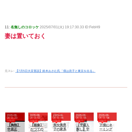
11:
名無しのコロッケ
2025/07/01(火) 19:17:30.33 ID:FebH9
妻は置いておく
元スレ:
【7月5日大災害説】鈴木おさむ氏「僕は息子と東京を出る」
2026-08-
2026-08-
2026-08-
2026-08-
2026-08-
08 01:23
08 01:07
08 01:05
08 01:05
08 01:04
NEW
NEW
NEW
NEW
NEW
【胸熱】
【画像】
美女美男
【宇宙人
下僕にネ
中居正
かつての
子の家系
探し】宇
ーミング