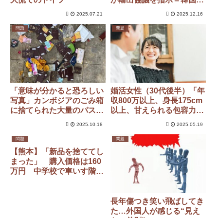
ット「悪くない」「現実的
2025.07.21
2025.12.16
に難しい」
問題
問題
「意味が分かると恐ろしい
婚活女性（30代後半）「年
写真」カンボジアのごみ箱
収800万以上、身長175cm
に捨てられた大量のパスポ
以上、甘えられる包容力」
ートに韓国ネット驚がく
納得できる人に出会えない
2025.10.18
2025.05.19
問題
問題
【熊本】「新品を捨ててし
まった」 購入価格は160
万円 中学校で車いす階段
昇降機を誤廃棄
長年傷つき笑い飛ばしてき
た…外国人が感じる“見え