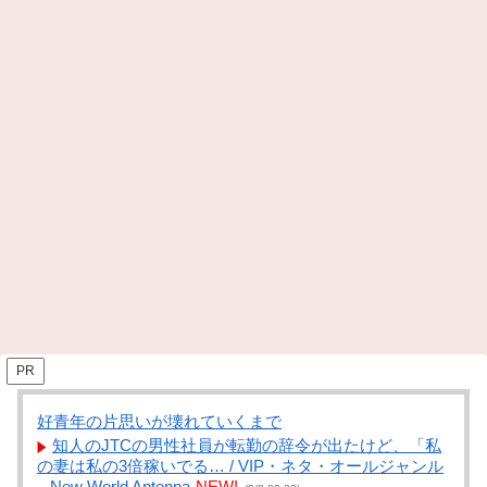
PR
好青年の片思いが壊れていくまで
知人のJTCの男性社員が転勤の辞令が出たけど、「私
の妻は私の3倍稼いでる… / VIP・ネタ・オールジャンル
– New World Antenna
NEW!