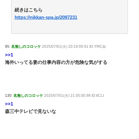
【心霊・幽霊】入居者はいないはずなのに・・・。 /
おまとめアンテナ
NEW!
続きはこちら
(8/7 23:00)
冨安健洋がプレミアリーグ・クリスタルパレス入りキ
https://nikkan-spa.jp/2097231
ターーーーーー！ / おまとめアンテナ
NEW!
(8/7 22:39)
【ﾒﾛﾒﾛ】杉山結菜ちゃんとスイカwww / おまとめアン
テナ
(8/7 20:12)
【心霊・幽霊】見てはいけない何者 / おまとめアンテ
95:
名無しのコロッケ
2025/07/01(火) 20:19:09.91 ID:YREJp
ナ
(8/7 19:00)
【朗報】今年の夏、ガチで涼しい / おまとめアンテナ
>>1
(8/7 17:09)
海外いってる妻の仕事内容の方が危険な気がする
Powered by livedoor 相互RSS
130:
名無しのコロッケ
2025/07/01(火) 21:05:00.98 ID:tiCLI
>>1
森三中テレビで見ないな