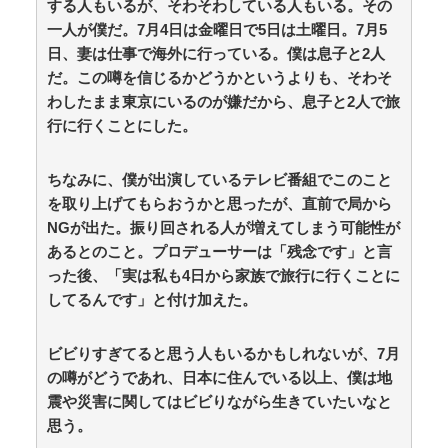
する人もいるが、そわそわしている人もいる。その
路上駐車中のテスラ車を超弩級のゲリラ豪雨が直撃、
一人が僕だ。7月4日は金曜日で5日は土曜日。7月5
水が溢れてどんどん浸かっていくのを…… / anaguro - 総
日、妻は仕事で海外に行っている。僕は息子と2人
合
NEW!
(8/8 03:00)
入国手続きの簡素化を 日韓フォーラム「恒久化を目
だ。この噂を信じるかどうかというよりも、そわそ
指すべき」と提言 / anaguro - 総合
NEW!
(8/8 02:55)
わしたまま東京にいるのが嫌だから、息子と2人で旅
宮本夢羅アナ 胸チラ、谷間チラ！！ / anaguro - 総合
行に行くことにした。
NEW!
(8/8 02:50)
海外ドラマ、リアルだとガチのマジで語れる奴がいな
いwwwwwwwwww / 5chまとめMAP(総合)
NEW!
ちなみに、僕が出演しているテレビ番組でこのこと
(8/8 02:39)
【フジ】宮司愛海アナ、ポケットティッシュは 「1枚
を取り上げてもらおうかと思ったが、直前で局から
当たり3回使いたい」「一回鼻をかんだだけだと、まだ
NGが出た。振り回される人が増えてしまう可能性が
濡れていない部分があるので」 / 5chまとめMAP(総
あるとのこと。プロデューサーは「残念です」と言
合)
NEW!
(8/8 02:37)
った後、「実は私も4日から家族で旅行に行くことに
【東京】東京駅近くに「地下シェルター」整備を正式
表明…小池百合子知事「多くの方が滞在、施設整備の効
してるんです」と付け加えた。
果高い」 / 5chまとめMAP(総合)
NEW!
(8/8 02:25)
【動画】外国人「日本語で話したのに英語で返され
ビビりすぎてると思う人もいるかもしれないが、7月
た!」→日本人「まず発音を聞かせろ」 / 5chまとめ
MAP(総合)
NEW!
の噂がどうであれ、日本に住んでいる以上、僕は地
(8/8 02:13)
『シュタインズ・ゲート リブート』鳳凰院凶真が存在
震や災害に関してはビビりながら生きていたいなと
しないγ（ガンマ）世界線が追加される / 5chまとめ
思う。
MAP(総合)
NEW!
(8/8 01:49)