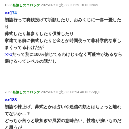
188:
名無しのコロッケ
2025/07/01(火) 22:31:29.18 ID:2IsV9
>>1
74
初詣行って賽銭投げて祈願したり、おみくじに一喜一憂した
り
葬式したり墓参りしたり供養したり
家建てる前に儀式したりと金とか時間使って非科学的な事し
まくってるわけだが
>>1
だって別に100%信じてるわけじゃなく可能性があるなら
避けるってレベルの話だし
206:
名無しのコロッケ
2025/07/01(火) 23:08:54.40 ID:SSqQJ
>>188
初詣や棟上げ、葬式とかは占いや迷信の類とはちょっと離れ
てないか…？
どっちか言うと験担ぎや風習の意味合い、性格が強いものだ
と思うが