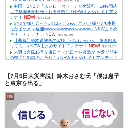
(8/8 02:28)
中国、SNSで「スシロータワー」が大流行→14時間待
ちで整理券が転売される事態に / NEWまとめサイトアン
テナ！
NEW!
(8/8 02:23)
SNSで知り合ったJK10人とS●Xしてハメ撮り770本撮
ったイケメン逮捕wwwwwwwwwwwwwww / NEWまとめ
サイトアンテナ！
NEW!
(8/8 02:20)
【悲報】熊本避難所の皆様「パンばっかり。飽き飽き
してる」 / NEWまとめサイトアンテナ！
NEW!
(8/8 02:20)
来週は台風15号が東日本・北日本を直撃か お盆期間中
の交通に影響のおそれも / NEWまとめサイトアンテナ！
NEW!
(8/8 02:20)
【朗報】佐藤二朗、沈黙を破り完全勝利宣言 / NEWま
とめサイトアンテナ！
NEW!
【7月5日大災害説】鈴木おさむ氏「僕は息子
(8/8 02:10)
子連れが外食でちょっといいもの食べるにはどうすれ
と東京を出る」
ばいい？ / まとめるZ
NEW!
(8/8 02:05)
【R-18（G）】【あんこ】やる夫はすっげえブサイク
問題
でサマナーなようです【活&amp;#20448;傳】 第４話 /
まとめるZ
NEW!
(8/8 02:05)
【クロ注意】夏は暑いので裏返ってだれれーん【再】
/ まとめるZ
NEW!
(8/8 02:05)
国際的な小咄 民商叩きたい / まとめるZ
NEW!
(8/8 02:05)
元TBS 山本里菜アナ 「感覚がわからない」離婚コメ