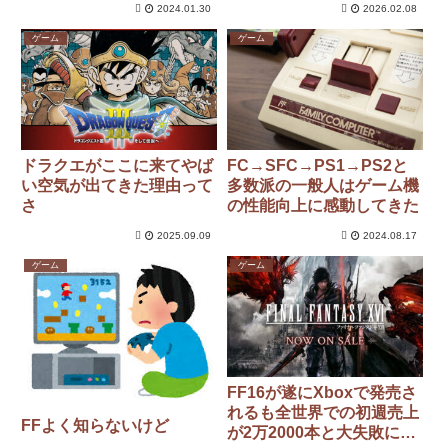
2024.01.30
2026.02.08
ゲーム
ゲーム
ドラクエがここに来てやば
FC→SFC→PS1→PS2と
い空気が出てきた理由って
多数派の一般人はゲーム機
さ
の性能向上に感動してきた
2025.09.09
2024.08.17
ゲーム
ゲーム
FF16が遂にXboxで発売さ
れるも全世界での初週売上
FFよく知らないけど
が2万2000本と大失敗に終