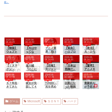
在」
2026-08-
2026-08-
2026-08-
2026-08-
2026-08-
08 16:05
08 15:50
08 15:49
08 15:33
08 15:31
NEW
NEW
NEW
NEW
NEW
【韓国】
【今はや
アニメ業
【緊急】
【政治】
ウェブト
ってな
界「助け
ハロプロ
夫・ひろ
ゥーン、
い】審判
て！原作
新作
ゆきに西
2026-08-
2026-08-
2026-08-
2026-08-
2026-08-
売上が減
への性接
が枯渇し
FSK、唯
村ゆか
08 15:27
08 15:23
08 14:43
08 14:30
08 14:12
NEW
NEW
NEW
NEW
NEW
りはじめ
待疑惑…
てる
一全く売
が“離
た？カカ
【ミスマ
大韓サッ
堀大輔
の！」←
【悲報】
れないグ
「日本は
婚”を提示
【驚愕】
オのスト
ガジン
カー協会
「にこに
いや既存
元ジャン
ループ
危険だ」
「ひろゆ
アニメキ
ーリー部
2027】ベ
が声明
こ」筋ト
作品の2期
ポケ斉藤
が・・・
と吹聴し
き＆いず
ャラの凄
2026-08-
2026-08-
2026-08-
2026-08-
1970-01-
門、前年
スト10が
「現在は
レ中 コ
やったら
の妻、夫
たのを真
み新党
い事に気
08 14:05
08 14:05
08 14:05
08 13:03
01 00:00
NEW
NEW
NEW
同期比で
「ヤンマ
一切発生
メント
良いよ
の求刑翌
に受けた
（仮）」
付いたｗ
売上がマ
ガ」表紙
５７年生
していな
「寝たほ
彼女が失
ね？
日に
TOKIO～
中国人旅
話題にな
の届け出
ｗｗ「ア
最新鋭AI
イナス
に！ フ
きてきた
い」
うが良
踪して４
Instagra
光を求め
行客、だ
った映画
を知らさ
ニメキャ
が予想す
16％
ァイナリ
い」堀大
年になる
m更新
て～ 二
が代替旅
｢8番出
れず激怒
ラの大好
る日本人
スト選考
輔
んだけど
「楽しす
部 第１
行先が日
口｣､8月28
「信頼関
物」←こ
メジャー
へ！！
「！！」
ぎた」
２１話
本ほど安
日の金曜
係が保て
れに1番多
リーガー
筋トレ器
全ではな
ロードシ
ない状態
くなった
達の2026
ゲーム
Microsoft
ＳＯＮＹ
ハード
具を破壊
かった結
ョーで地
で夫婦を
食べ物…
年の打撃
果……
上波初放
続けるの
もしかし
成績
送
は無理」
て…
wywywy