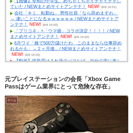
【画像】令和の中学生、めちゃくちゃイチャイチャし
ていた / NEWまとめサイトアンテナ！
NEW!
(8/8 16:01)
会社「キミ、転勤ね」 男性社員「なら辞めますわ」
→ 凄いことになるｗｗｗｗｗｗ / NEWまとめサイトア
ンテナ！
NEW!
(8/8 16:00)
「プリコネ」×「ウマ娘」コラボ決定！！！！ / NEW
まとめサイトアンテナ！
NEW!
(8/8 16:00)
6月ワイ「株で500万儲けたわ このままなら仕事辞め
れるかも」→２ヶ月後... / NEWまとめサイトアンテナ！
NEW!
(8/8 16:00)
【動画】移民受け入れ派のパヨおば、自分の家に来ら
れたら全力で拒否るｗｗｗｗｗｗｗｗｗｗ / VIP・ネ
タ・オールジャンル – New World Antenna
NEW!
(8/8
元プレイステーションの会長「Xbox Game
15:27)
おっさんになってから始めるべき趣味Tier表作ったｗ
Passはゲーム業界にとって危険な存在」
ｗｗ / まとめるZ
NEW!
(8/8 15:05)
新人ワイ「ボーナスが入ってまとまった金を人生で初
ゲーム
めて手に入れたンゴ！・・・せや！ｗ」 / まとめる
Z
NEW!
(8/8 15:05)
モンハン自衛隊 第１８５話 / まとめるZ
NEW!
(8/8
15:05)
【社会】「撃たれても撃っちゃイカン」警視庁OBが
明かす拳銃使用の葛藤…河内長野「2発で射殺」なぜ起