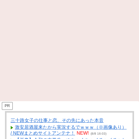
PR
三十路女子の仕事と恋、その先にあった本音
激安居酒屋来たから実況するでｗｗｗ（※画像あり）
/ NEWまとめサイトアンテナ！
NEW!
(8/8 16:03)