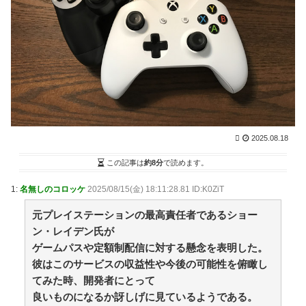
きた？ / まとめるZ
NEW!
(8/8 15:05)
うちの猫がなんか要求する時。２本足で立ち上がって
下僕の肩に両手をかけ・・・【再】 / まとめるZ
NEW!
(8/8 15:05)
【画像】障害持ち社長「金さえあれば男はいくらでも
モテるという事を証明してる」 / 2chまとめアンテナ！
NEW!
(8/8 14:29)
【画像】QカップJDさん、お〇ぱいデカ過ぎて制服が
パツパツになってしまう / 2chまとめアンテナ！
NEW!
(8/8 14:29)
2025.08.18
【阪神対中日18回戦】8（遊） 熊谷 敬宥 8（捕） 加
藤 匠馬 / 2chまとめアンテナ！
NEW!
この記事は
約8分
で読めます。
(8/8 14:29)
【悲報】岡本和真さん、吉田正尚にOPSを抜かれる /
2chまとめアンテナ！
NEW!
1:
名無しのコロッケ
2025/08/15(金) 18:11:28.81 ID:K0ZiT
(8/8 14:29)
36歳の彼女と結婚したいのに、家族が猛反対。家族か
元プレイステーションの最高責任者であるショー
ら信じられない言葉が飛び出した… 他 / 2chnaviヘッド
ライン
ン・レイデン氏が
(12/24 07:00)
ゲームパスや定額制配信に対する懸念を表明した。
Powered by livedoor 相互RSS
彼はこのサービスの収益性や今後の可能性を俯瞰し
てみた時、開発者にとって
平穏が少しずつ壊れていく家族の物語。
良いものになるか訝しげに見ているようである。
専門家を舐めきった某国国営メディア、「日本の反撃