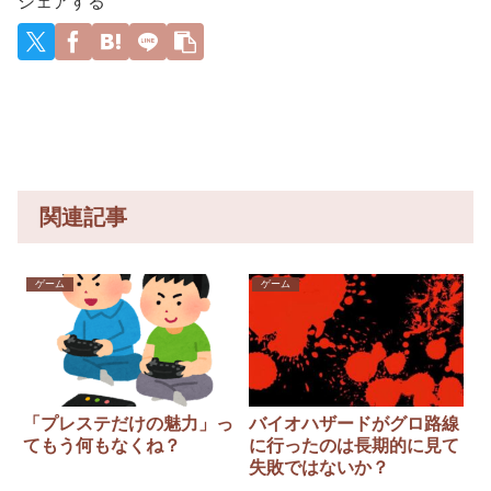
シェアする
wwywyw
ywywywy
wywyww
y
関連記事
ゲーム
ゲーム
「プレステだけの魅力」っ
バイオハザードがグロ路線
てもう何もなくね？
に行ったのは長期的に見て
失敗ではないか？