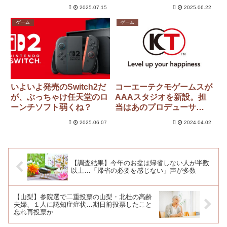
わる
2025.07.15
2025.06.22
ゲーム
ゲーム
いよいよ発売のSwitch2だ
コーエーテクモゲームスが
が、ぶっちゃけ任天堂のロ
AAAスタジオを新設。担
ーンチソフト弱くね？
当はあのプロデューサ
ー！？
2025.06.07
2024.04.02
【調査結果】今年のお盆は帰省しない人が半数
以上…「帰省の必要を感じない」声が多数
【山梨】参院選で二重投票の山梨・北杜の高齢
夫婦、１人に認知症症状…期日前投票したこと
忘れ再投票か