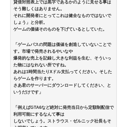
貸借対照表上では黒字であるかのように見せる事は
に！ ファイナリスト選考へ！！ / 5chまとめMAP(総
合)
NEW!
そう難しくはありません。
(8/8 15:27)
【日常に潜む恐怖】部屋の壁紙をめくると・・・。 /
それに開発者にとってこれは健全なものではないで
おまとめアンテナ
NEW!
(8/8 15:00)
しょう」と分析。
週刊少年ジャンプ、発行部数100万部を初めて割る / お
ゲームの価値そのものを下げているとしていた。
まとめアンテナ
NEW!
(8/8 13:15)
予定日10日過ぎて帝王切開したら、病院のおばちゃん
に『楽でいいわねー切るだけで済んで』と言われ、野良
「ゲームパスの問題は価値を創造していないことで
妊婦認定までされた話 / おまとめアンテナ
NEW!
(8/8
す。市場で発売されるやいなや
12:27)
爆発的な売上を記録し大きな利益を生む、そういっ
【セトリ】「ハロ！コン！2026」TOYOTA ARENA
た物にはなれない所ですね。
TOKYO 8月8日昼・夜公演セットリスト / おまとめアン
テナ
NEW!
あれは1時間当たりXドル支払ってください。そした
(8/8 11:39)
百田夏菜子との結婚2年堂本剛、印象ガラリな姿に
らゲームを作ります。
「匂わせなの？」※私の本音 / おまとめアンテナ
(8/8
さあ君のサーバーにダウンロードしてください、と
08:10)
いうだけです」
Powered by livedoor 相互RSS
「例えばGTA6など絶対に発売当日から定額制配信で
利用可能にするなんて事は
しないでしょう。ストラウス・ゼルニック社長もそ