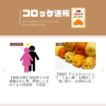
ニュース
相談
家
【
運
後
【相談】子どもがコンビニ
リ
を
【神奈川県】性犯罪で４回
で「うまい棒」を開封して
ぎ
逮捕された男、野放しにさ
「買い取り」を求められま
れてまた性犯罪 ５回目の
した。1本12円で、小さな
逮捕
子どもがしたことです。ど
うしても「弁償」しなけれ
ばいけないのでしょう
か…？