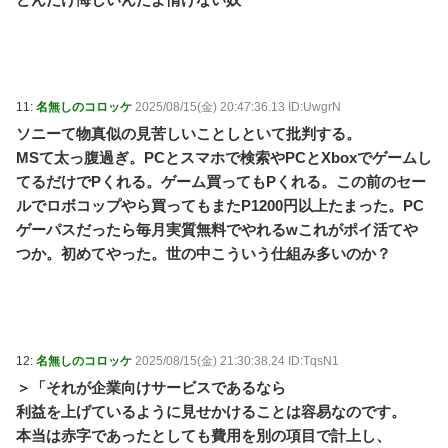
11:
名無しのコロッケ
2025/08/15(金) 20:47:36.13 ID:UwgrN
ソニーて物真似の見苦しいことしといて批判する。
MSて太っ腹過ぎ。PCとスマホで検索やPCとXboxでゲームし
てるだけでPくれる。ゲーム買ってもPくれる。この前のセー
ルでロボコップやら買ってもまたP1200円以上たまった。PC
ゲーパスだったら毎月実質無料でやれるwこれがポイ活てや
つか。初めてやった。世の中こういう仕組み多いのか？
12:
名無しのコロッケ
2025/08/15(金) 21:30:38.24 ID:TqsN1
＞「それが企業向けサービスであるなら
利益を上げているように見せかけることは容易なのです。
本当は赤字であったとしても費用を別の項目で計上し、