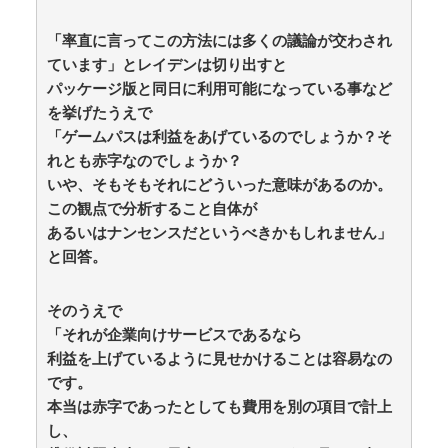
能力が地域を不安定化させている」というストーリーで
番組制作を進めようとするも…… / anaguro - 総合
NEW!
「率直に言ってこの方法には多くの議論が交わされ
(8/8 16:00)
ています」とレイデンは切り出すと
【悲報】ゼレンスキー大統領、日本の支援に不満を表
パッケージ版と同日に利用可能になっている事など
明 「期待されたほどの成果ない」 / anaguro - 総合
を挙げたうえで
NEW!
(8/8 15:55)
「ゲームパスは利益をあげているのでしょうか？そ
【今はやってない】審判への性接待疑惑…韓国サッカ
ー協会が声明「現在は一切発生していない」 / 5chまと
れとも赤字なのでしょうか？
めMAP(総合)
NEW!
(8/8 15:51)
いや、そもそもそれにどういった意味があるのか。
【ｗ】長年育てやっと蕾がつき楽しみにしてたら動物
この観点で分析すること自体が
の死肉に擬態（外観・腐肉臭）する花が！ / anaguro - 総
あるいはナンセンスだというべきかもしれません」
合
NEW!
(8/8 15:50)
と回答。
アニメ業界「助けて！原作が枯渇してるの！」←いや
既存作品の2期やったら良いよね？ / 5chまとめMAP(総
合)
NEW!
(8/8 15:49)
そのうえで
【緊急】ハロプロ新作FSK、唯一全く売れないグルー
「それが企業向けサービスであるなら
プが・・・ / 5chまとめMAP(総合)
NEW!
(8/8 15:33)
【政治】夫・ひろゆきに西村ゆかが“離婚”を提示「ひ
利益を上げているように見せかけることは容易なの
ろゆき＆いずみ新党（仮）」の届け出を知らされず激怒
です。
「信頼関係が保てない状態で夫婦を続けるのは無理」 /
本当は赤字であったとしても費用を別の項目で計上
5chまとめMAP(総合)
NEW!
(8/8 15:31)
し、
【ミスマガジン2027】ベスト10が「ヤンマガ」表紙