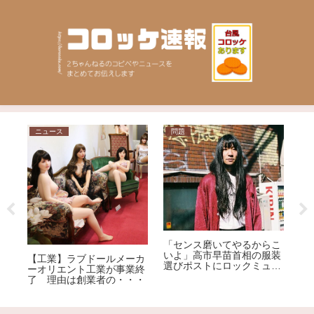
ニュース
問題
ニ
だ
【
「センス磨いてやるからこ
質
いよ」高市早苗首相の服装
ゃ
【工業】ラブドールメーカ
選びポストにロックミュー
イ
ーオリエント工業が事業終
ジシャンが激怒、ネット大
了 理由は創業者の・・・
荒れ