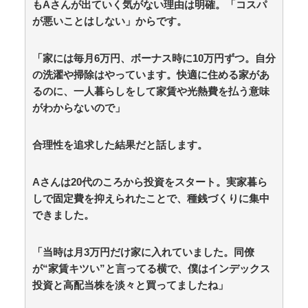
もAさんが出ていく気がない理由は明確。「コスパ
られる！ / anaguro - 総合
NEW!
(8/10 02:10)
が悪いことはしない」からです。
【悲報】消費税減税に反対している自民党議員9人が
判明ｗｗｗｗｗｗ / anaguro - 総合
NEW!
(8/10 02:05)
海外「日本人はなんて気高いんだ！」 英高級紙も驚愕
「家には毎月6万円、ボーナス時に10万円ずつ。自分
した極限の中の日本人の姿に世界が衝撃 / anaguro - 総合
の洗濯や掃除はやっています。快適に住める家があ
NEW!
(8/10 02:00)
るのに、一人暮らしをして家賃や光熱費を払う意味
インドネシア、”ドラえもん”が16人いた / 5chまとめ
がわからないので」
MAP(総合)
NEW!
(8/10 01:55)
【教育】9割の親が「きちんと学校で教えてほしい」
も…日本で性教育が一向に進まない裏事情を元教師が指
合理性を追求した結果だと話します。
摘 / 5chまとめMAP(総合)
NEW!
(8/10 01:39)
【悲報】モーニング娘。'26新曲「YesかNoか私か」18
期3人にソロパートなし / 5chまとめMAP(総合)
NEW!
Aさんは20代のころから投資をスタート。実家暮ら
(8/10 01:29)
しで固定費を抑えられたことで、種銭づくりに集中
【マジかよ】外国人「なぜ日本の大家は差別するん
できました。
だ」→現役大家の実録に反論できず / 5chまとめMAP(総
合)
NEW!
(8/10 01:27)
眼瞼下垂の手術した私に「整形成功おめでと～ｗｗ」
「当時は月3万円だけ家に入れていました。同僚
とイジり倒す同僚女、不安な時にグロ画像見せて喜び、
が“家賃キツい”と言ってる横で、僕はインデックス
真剣に拒絶しても「ムキになってるｗ」と嘲笑…人の病
投資と高配当株を淡々と買ってましたね」
気と手術を娯楽にすんなよ！！ / おまとめアンテナ
NEW!
(8/10 01:19)