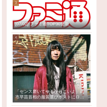
[07/02] ファミ通TOP30更新
「センス磨いてやるからこいよ」高
市早苗首相の服装選びポストにロッ
クミュージシャンが激怒、ネット大