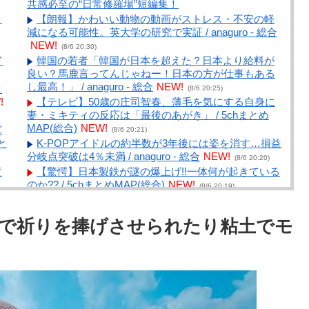
共感必至の“日常修羅場”短編集！
ｗ
【朗報】かわいい動物の動画がストレス・不安の軽
減になる可能性。英大学の研究で実証 / anaguro - 総合
NEW!
(8/6 20:30)
イ
韓国の若者「韓国が日本を超えた？日本より給料が
良い？馬鹿言ってんじゃねー！日本の方が仕事もある
し最高！」 / anaguro - 総合
NEW!
ｗ
(8/6 20:25)
!
【テレビ】50歳の庄司智春、薄毛を気にする自身に
妻・ミキティの反応は「最後のあがき」 / 5chまとめ
MAP(総合)
NEW!
軍
(8/6 20:21)
と
K-POPアイドルの約半数が3年後には姿を消す…損益
分岐点突破は4％未満 / anaguro - 総合
NEW!
(8/6 20:20)
黄
【驚愕】日本製鉄が謎の爆上げ!!一体何が起きている
のか?? / 5chまとめMAP(総合)
NEW!
(8/6 20:19)
劇団員やってる友達からたまにチケット買わされる
から見に行くんやけどさ・・・ / 5chまとめMAP(総
で祈りを捧げさせられたり粘土でモ
り
合)
NEW!
(8/6 19:27)
/
【アニメ】『ヤニねこ』の喫煙や覚醒剤の注射シー
ン、青少年への影響をめぐってBPOで問題視「社会的
と
な問題になっている時に紛らわしいことをするな」 /
5chまとめMAP(総合)
NEW!
(8/6 19:17)
ラ
劇団員やってる友達からたまにチケット買わされる
から見に行くんやけどさ・・・ / おまとめアンテナ