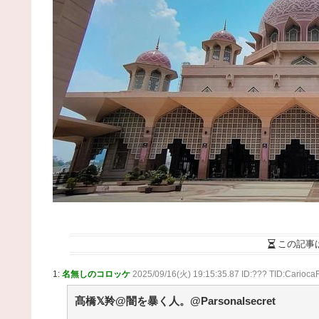
ナ！
NEW!
(8/6 20:05)
映画好きの雑談 / NEWまとめサイトアンテナ！
NEW!
(8/6 20:04)
悪の組織にちんぽ怪人に改造されたやる夫のお
第4話 / まとめるZ
NEW!
(8/6 20:04)
やる夫はマジカルチンポで生き抜かないといけな
ようです 小話「良家のお嬢様がこんな格好を無意
に選んでいたとか」 / まとめるZ
NEW!
(8/6 20:04)
【アニメ】『ヤニねこ』の喫煙や覚醒剤の注射シ
ン、青少年への影響をめぐってBPOで問題視「社会
な問題になっている時に紛らわしいことをするな」 /
まとめるZ
NEW!
(8/6 20:04)
【あんこ】バーニィは第1小隊のフォワードのよう
す【機動警察パトレイバー】 絶対グリフォン計画と
不用な気がする / まとめるZ
NEW!
(8/6 20:04)
【悲報】友達とロイヤルホストに行った息子、絶
ｗｗｗｗｗｗｗ / まとめるZ
NEW!
この記事
(8/6 20:04)
【画像】本田望結の妹、姉より暴力的なお乳をし
しまうwwwwww / NEWまとめサイトアンテナ！
NE
1:
名無しのコロッケ
2025/09/16(火) 19:15:35.87 ID:??? TID:Carioca
(8/6 20:01)
髙橋𝕏羚@闇を暴く人。@Parsonalsecret
36歳の彼女と結婚したいのに、家族が猛反対。家
から信じられない言葉が飛び出した… 他 / 2chnaviヘ