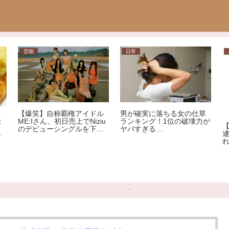
常
ニュース
ニュース
確実に落ちる女の仕草
【福岡】赤
キング！1位の破壊力が
を渡ってい
【神奈川県】性犯罪で４回
すぎる…
ョンを鳴ら
逮捕された男、野放しにさ
車を殴りへ
れてまた性犯罪 ５回目の
称アメリカ
逮捕
逮捕