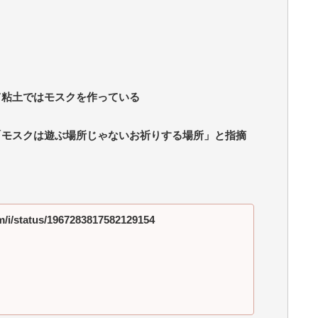
て粘土ではモスクを作っている
「モスクは遊ぶ場所じゃないお祈りする場所」と指摘
om/i/status/1967283817582129154