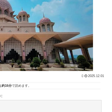
NEW!
(8/6 19:00)
北朝鮮、弾道ミサイル発射 EEZ外に落下 / 5chまと
めMAP(総合)
NEW!
(8/6 18:15)
話
【脱衣麻雀】「スーパーリアル麻雀 Venus
Returns」8月27日に発売決定！ / おまとめアンテナ
NEW!
い
(8/6 17:35)
識
焼肉屋で頼むもの / おまとめアンテナ
NEW!
(8/6 16:26)
【競馬】アスコットにいる武豊騎手とルメール騎
ー
手 紹介文おかしくね？ / おまとめアンテナ
NEW!
(8/6
的
16:00)
【朗報】長野桃羽「嗣永桃子さんと道重さゆみさん
が理想のアイドル像」 / おまとめアンテナ
(8/6 13:38)
で
Powered by livedoor 相互RSS
か
2025.12.01
望
は
約16分
で読めます。
て
W!
FC
族
ッ