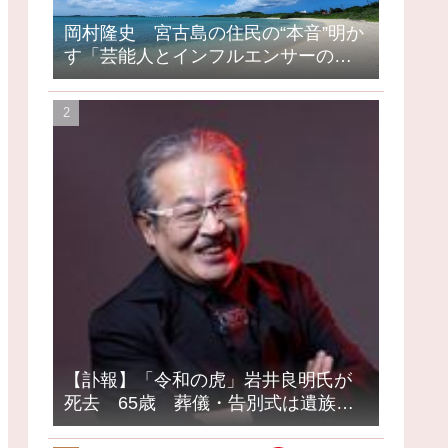
岡村隆史 宮古島の住民の“本音”明か
す「芸能人とインフルエンサーの島
になってしまったって」
【訃報】「令和の虎」岩井良明氏が
死去 65歳 葬儀・告別式は遺族の
意向で密葬