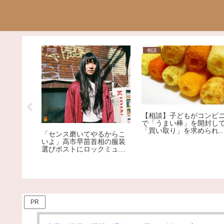
相談
芸能
日
【爆笑】自称覇権アイドル
男が
【相談】子どもがコンビニ
ME:Iさん、初日売上でNiziu
ラン
で「うまい棒」を開封して
のデビューシングルを下回
ヤバ
「買い取り」を求められま
る大爆死ｗｗｗｗｗｗｗｗ
した。1本12円で、小さな
ｗｗｗｗｗｗｗｗｗｗｗ
子どもがしたことです。ど
うしても「弁償」しなけれ
ばいけないのでしょう
か…？
PR