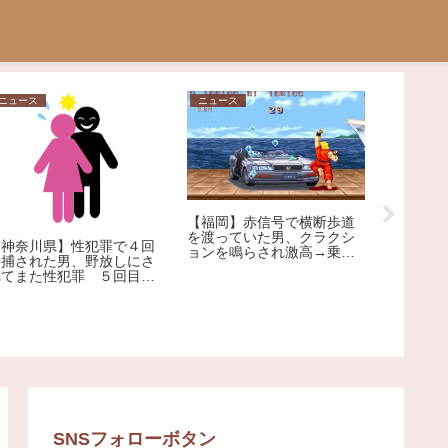
家庭
ニュース
【悲報】18歳女子高生が大
信号で横断歩道
後悔…大学の「一般入試」
逮捕された保育士
た男、クラクシ
を回避して起きた「残念す
と話題にｗｗｗｗ
され激高→乗用
ぎる悲劇」
こませたか 自
人の男を現行犯
SNSフォローボタン