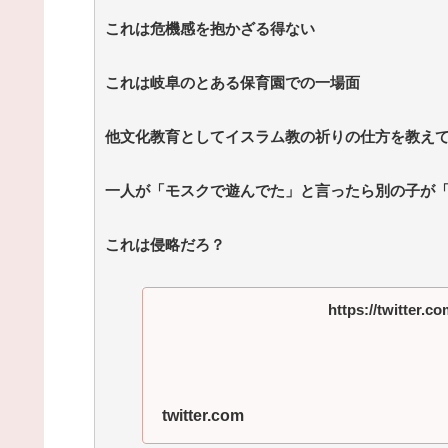
ドライン
(12/24 07:00)
これは危機感を抱かざる得ない
Powered by livedoor 相互RSS
これは岐阜のとある保育園での一場面
他文化教育としてイスラム教の祈りの仕方を教え
一人が「モスクで遊んでた」と言ったら別の子が
これは侵略だろ？
https://twitter.c
twitter.com