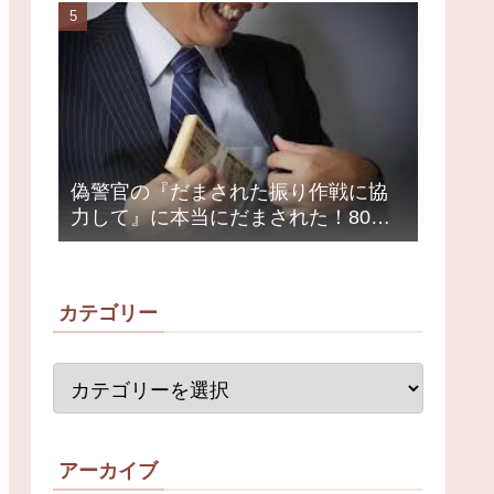
荒れ
偽警官の『だまされた振り作戦に協
力して』に本当にだまされた！80代
女性1200万円被害
カテゴリー
アーカイブ