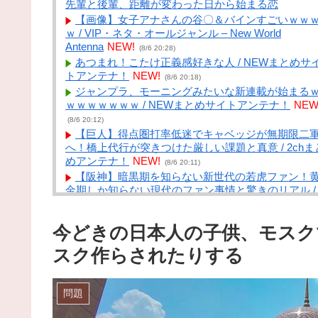
先輩と後輩、距離が変わった日から始まる恋
【画像】女子アナさんの谷〇＆バインすごいｗｗ
ｗ / VIP・ネタ・オールジャンル – New World
Antenna
NEW!
(8/6 20:28)
あつまれ！こたけ正義感好きな人 / NEWまとめサ
トアンテナ！
NEW!
(8/6 20:18)
ジャンプラ、モーニングみたいな新連載が始まる
ｗｗｗｗｗｗｗ / NEWまとめサイトアンテナ！
NEW
(8/6 20:12)
【巨人】得点圏打率低迷でキャベッジが無期限二
へ！橋上代行が突きつけた厳しい課題と真意 / 2chま
めアンテナ！
NEW!
(8/6 20:11)
【阪神】暗黒期を知らない新世代の若虎ファン！
金期しか知らない現代のファン事情と驚きのリアル /
2chまとめアンテナ！
NEW!
(8/6 20:11)
【DeNA対阪神16回戦】阪神が連敗ストップで単独
今どきの日本人の子供、モスク
首位キープ １２年ぶりの初回７得点でリードを守
切る ガルシアが２戦連発 大竹は６月以来の４勝目 
スク作らされたりする
2chまとめアンテナ！
NEW!
(8/6 20:11)
6月以降のヤクルトスワローズ 13勝33敗 / 2chま
めアンテナ！
NEW!
(8/6 20:11)
問題
【警告】医師『”これ”飲んでる人、肝臓がフォアグ
化します･････。』⇒！ / NEWまとめサイトアンテ