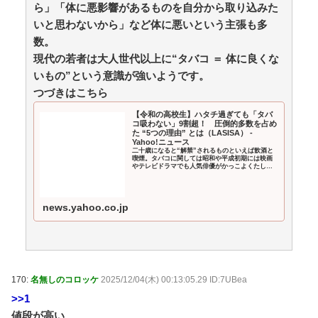
メラを向けられることに恐怖を…」 / 5chまとめ
ら」「体に悪影響があるものを自分から取り込みた
MAP(総合)
NEW!
(8/10 04:33)
いと思わないから」など体に悪いという主張も多
（声）戦争が憎い、本当の敵は自国に / 5chまとめ
数。
MAP(総合)
NEW!
(8/10 04:29)
現代の若者は大人世代以上に“タバコ ＝ 体に良くな
「犬の糞は街路樹の肥料になる！」と散歩中に放置し
て近隣住民に逆ギレした知人に絶句……生のフンは肥料
いもの”という意識が強いようです。
どころか根を枯らす害悪でしかないのに / おまとめアン
つづきはこちら
テナ
NEW!
(8/10 04:19)
【令和の高校生】ハタチ過ぎても「タバ
【ホロライブ】ラプラス・ダークネスの新衣装が最
コ吸わない」9割超！ 圧倒的多数を占め
高！ルイとお揃いの神デザイン / おまとめアンテナ
た “5つの理由” とは（LASISA） -
Yahoo!ニュース
NEW!
(8/10 04:09)
二十歳になると“解禁”されるものといえば飲酒と
「残業＝悪」と決めつける風潮にブチ切れ！割増手当
喫煙。タバコに関しては昭和や平成初期には映画
やテレビドラマでも人気俳優がかっこよくたしな
で稼げるボーナスタイムなのに「残業ゼロ」を押し付け
むシーンがよく見られ、その姿に憧れを感じる若
者も少なくありませ
て人の収入まで減らすな！残業したくない奴は勝手に定
時で帰ればいいだろ！！ / おまとめアンテナ
NEW!
(8/10
news.yahoo.co.jp
03:19)
【同人ヱロゲ】冒険者エリーゼを期待せずにやってみ
たらめっちゃいいですやん・・・ / おまとめアンテナ
NEW!
(8/10 03:01)
眼瞼下垂の手術した私に「整形成功おめでと～ｗｗ」
170:
名無しのコロッケ
2025/12/04(木) 00:13:05.29 ID:7UBea
とイジり倒す同僚女、不安な時にグロ画像見せて喜び、
>>1
真剣に拒絶しても「ムキになってるｗ」と嘲笑…人の病
気と手術を娯楽にすんなよ！！ / おまとめアンテナ
値段が高い