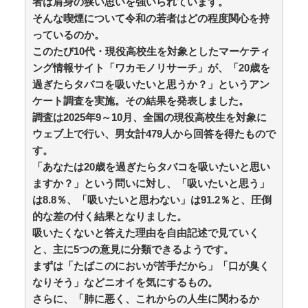
者は肩身の狭い思いを強いられています。
そんな喫煙について令和の若者はどの程度関心を持
っているのか。
ブブ家のドタバタが、今日も愛おしい！
【驚愕】外国人「ポテトに日本のふりかけをかけたら
このたび10代・現役高校生を対象としたマーケティ
革命が起きた」→世界中で中毒者が続出w / 5chまとめ
ング情報サイト「ワカモノリサーチ」が、「20歳を
MAP(総合)
NEW!
(8/10 05:13)
過ぎたらタバコを吸いたいと思うか？」というアン
昭和を代表する女優の晩年があまりにも寂しすぎる！
ケート調査を実施。その結果を発表しました。
と話題に、自身の子供を餓死する寸前までネグレクトし
調査は2025年9～10月、全国の現役高校生を対象に
た挙句…… / anaguro - 総合
NEW!
(8/10 05:10)
韓国人の対日好感度が過去最高に、「ノージャパン」
ウェブ上で行い、男女計479人から回答を得たもので
は終わった？＝ネット「中国より100倍いい」 / anaguro
す。
- 総合
NEW!
(8/10 05:05)
「あなたは20歳を過ぎたらタバコを吸いたいと思い
海外「日本人はなんて気高いんだ！」 英高級紙も驚愕
ますか？」という問いに対し、「吸いたいと思う」
した極限の中の日本人の姿に世界が衝撃 / anaguro - 総合
は8.8％、「吸いたいと思わない」は91.2％と、圧倒
NEW!
(8/10 05:00)
【悲報】ベジットのベジータ要素、ネーミングセンス
的な差の付く結果となりました。
しかない / 5chまとめMAP(総合)
NEW!
(8/10 04:41)
吸いたくないと答えた理由を自由記述で見ていく
【仰天】倒産寸前の会社を半年で売上3倍にした派遣
と、主に5つの意見に分類できるようです。
の俺に上司「派遣のシステムは削除した!社員登用も白紙
まずは「たばこのにおいが苦手だから」「口が臭く
だなw」→システム復旧せず退職した結果 / 5chまとめ
なりそう」などニオイを気にするもの。
MAP(総合)
NEW!
(8/10 04:41)
テレ東・田中瞳アナが注意喚起「面識のない方々にカ
さらに、「肺に悪く、これからの人生に関わるか