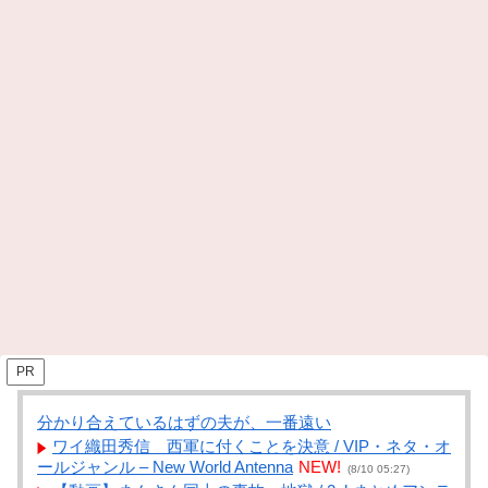
PR
分かり合えているはずの夫が、一番遠い
ワイ織田秀信 西軍に付くことを決意 / VIP・ネタ・オ
ールジャンル – New World Antenna
NEW!
(8/10 05:27)