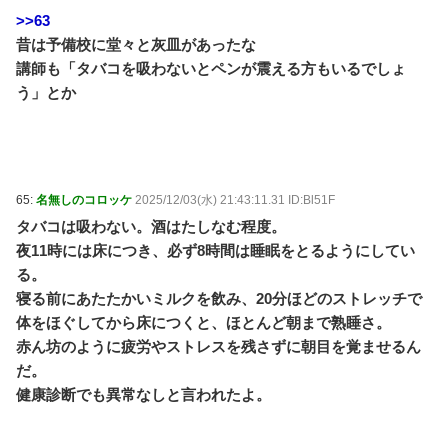
>>63
昔は予備校に堂々と灰皿があったな
講師も「タバコを吸わないとペンが震える方もいるでしょ
う」とか
65:
名無しのコロッケ
2025/12/03(水) 21:43:11.31 ID:Bl51F
タバコは吸わない。酒はたしなむ程度。
夜11時には床につき、必ず8時間は睡眠をとるようにしてい
る。
寝る前にあたたかいミルクを飲み、20分ほどのストレッチで
体をほぐしてから床につくと、ほとんど朝まで熟睡さ。
赤ん坊のように疲労やストレスを残さずに朝目を覚ませるん
だ。
健康診断でも異常なしと言われたよ。