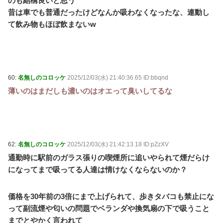
のも結構良いと思う
昔は車でも普通だったけどなんか吸わなくなったな、連動し
て飲み物もほぼ飲まないw
60:
名無しのコロッケ
2025/12/03(水) 21:40:36.65 ID:bbqnd
薄いのはまだしも濃いのはオエって臭いしてるな
62:
名無しのコロッケ
2025/12/03(水) 21:42:13.18 ID:pZzXV
通勤時に駅前のガラス張りの喫煙所に追いやられて煙だらけ
になってまで吸ってる人達は情けなくならないのか？
価格を30年前の3倍にまで上げられて、歩きタバコも禁止にな
って副流煙や匂いの問題でベランダや換気扇の下で吸うこと
までとやかく言われて