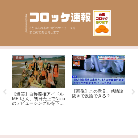
芸能
相談
ニ
が大
【画像】この意見、感情論
【爆笑】自称覇権アイドル
「
」
抜きで反論できる？
ME:Iさん、初日売上でNiziu
に
す
のデビューシングルを下回
証
る大爆死ｗｗｗｗｗｗｗｗ
ッ
ｗｗｗｗｗｗｗｗｗｗｗ
が