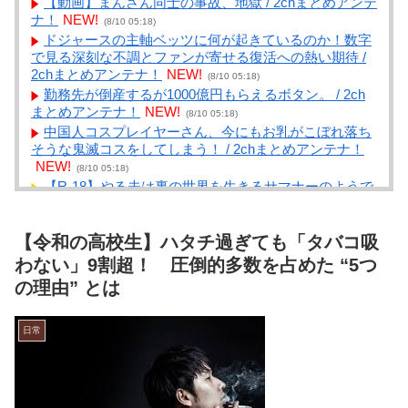
【動画】まんさん同士の事故、地獄 / 2chまとめアンテ
ナ！
NEW!
(8/10 05:18)
ドジャースの主軸ベッツに何が起きているのか！数字
で見る深刻な不調とファンが寄せる復活への熱い期待 /
2chまとめアンテナ！
NEW!
(8/10 05:18)
勤務先が倒産するが1000億円もらえるボタン。 / 2ch
まとめアンテナ！
NEW!
(8/10 05:18)
中国人コスプレイヤーさん、今にもお乳がこぼれ落ち
そうな鬼滅コスをしてしまう！ / 2chまとめアンテナ！
NEW!
(8/10 05:18)
【R-18】やる夫は裏の世界を生きるサマナーのようで
す【オリジナルメガテン】 番外編 やる夫の仲魔 / ま
とめるZ
NEW!
(8/10 05:04)
【令和の高校生】ハタチ過ぎても「タバコ吸
（声）戦争が憎い、本当の敵は自国に / まとめる
Z
NEW!
わない」9割超！ 圧倒的多数を占めた “5つ
(8/10 05:04)
野久保直樹、久々の近影に驚きの声「元気そう」「懐
の理由” とは
かしい」 / まとめるZ
NEW!
(8/10 05:03)
猫って枕っていうか、何かに頭乗せて寝るの好きじゃ
日常
ない？【再】 / まとめるZ
NEW!
(8/10 05:03)
【あんこ】やる夫は神州日乃本をダイスで旅をする
【なんちゃって武侠モノ】 第13話 すみません、師匠。
ちょっとばかり弟子の両腕をへし折ってくれませんか /
まとめるZ
NEW!
(8/10 05:03)