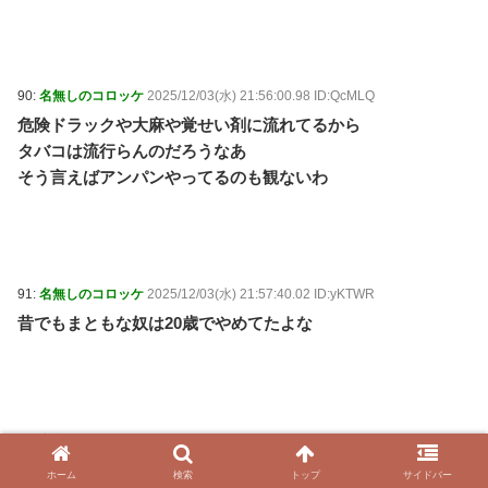
90:
名無しのコロッケ
2025/12/03(水) 21:56:00.98 ID:QcMLQ
危険ドラックや大麻や覚せい剤に流れてるから
タバコは流行らんのだろうなあ
そう言えばアンパンやってるのも観ないわ
91:
名無しのコロッケ
2025/12/03(水) 21:57:40.02 ID:yKTWR
昔でもまともな奴は20歳でやめてたよな
93:
名無しのコロッケ
2025/12/03(水) 21:58:26.58 ID:EfW2U
たばこ地方税は1兆円以上あるからね
ホーム
検索
トップ
サイドバー