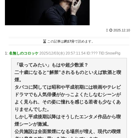
【交通】「アラームが壊れていた」名古屋市バスの30
歳運転手が待機中に車内で居眠り 47分遅れで運行⋯ /
NEWまとめサイトアンテナ！
NEW!
(8/10 05:00)
工場配属ワイ「え？この謎の部品を謎の薬液に漬けて
真空ガマで浸透させたあとお湯で固めればええんです
2025.12.10
か？」→1週間後… / NEWまとめサイトアンテナ！
NEW!
この記事は
約17分
で読めます。
(8/10 05:00)
スレッズ民「ここのローソンの店長マジでヤバい！こ
1:
名無しのコロッケ
2025/12/03(水) 20:57:11.54 ID:??? TID:SnowPig
んなコンビニ二度と行かない！」とブチギレ→被害者ア
ピするも「ヤバイのはお前だよ」とツッコミ殺到ｗｗｗ
「吸ってみたい」もはや超少数派？
ｗｗｗｗ / NEWまとめサイトアンテナ！
NEW!
(8/10 05:00)
二十歳になると“解禁”されるものといえば飲酒と喫
【悲報】民主党政権期、トヨタ本体すら営業赤字にな
る「超円高」…中小企業の景況も厳しい水準だった←こ
煙。
れエグいよな / NEWまとめサイトアンテナ！
NEW!
(8/10
タバコに関しては昭和や平成初期には映画やテレビ
05:00)
ドラマでも人気俳優がかっこよくたしなむシーンが
「日本人キリスト教徒」←コイツに対する正直な印象
よく見られ、その姿に憧れを感じる若者も少なくあ
《イメージ》 / NEWまとめサイトアンテナ！
NEW!
(8/10
りませんでした。
04:59)
36歳の彼女と結婚したいのに、家族が猛反対。家族か
しかし平成後期以降はそうしたエンタメ作品から喫
ら信じられない言葉が飛び出した… 他 / 2chnaviヘッド
煙シーンが激減。
ライン
(12/24 07:00)
公共施設は全面禁煙になる場所が増え、現代の喫煙
Powered by livedoor 相互RSS