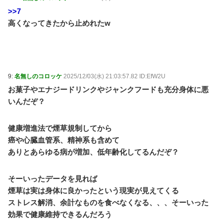
>>7
高くなってきたから止めれたw
9:
名無しのコロッケ
2025/12/03(水) 21:03:57.82 ID:EfW2U
お菓子やエナジードリンクやジャンクフードも充分身体に悪
いんだぞ？
健康増進法で煙草規制してから
癌や心臓血管系、精神系も含めて
ありとあらゆる病が増加、低年齢化してるんだぞ？
そーいったデータを見れば
煙草は実は身体に良かったという現実が見えてくる
ストレス解消、余計なものを食べなくなる、、、そーいった
効果で健康維持できるんだろう