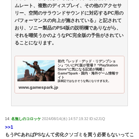
魚のフライ、アジフライしか存在しない・・・ / 5chま
ムレート、複数のディスプレイ、その他のアクセサ
とめMAP(総合)
NEW!
(8/6 22:11)
リー、空間のサラウンドサウンドに対応するPC用の
避難所にベッドがない！と文句たらたらだった左派、
パフォーマンスの向上が施されている」と記されて
実際に避難所にベッドが搬入されてしまった結果…… /
おり、ソニー製品のPS4版の説明欄でありながら、
anaguro - 総合
NEW!
(8/6 22:10)
それを嘲笑うかのようなPC完全版の予告がされてい
日本「沖縄県知事選（9月」一色正春「海難事件追及
（検証」八重山日報「抗議団体が危険航行（生徒乗せ制
ることになります。
限区域侵入」第三者委員会「抗議団体の構成組織は日本
共産党」→ / anaguro - 総合
NEW!
(8/6 22:05)
【経済】産経新聞、東北での発行を休止へ 11月末、
初代『レッド・デッド・リデンプショ
ン』ついにPC版が登場？ “PlayStation
コスト増で合理化 / 5chまとめMAP(総合)
NEW!
(8/6 22:03)
Store”に気になる記述が掲載 |
客が使ったビールジョッキを水だけですすいで再提供
Game*Spark - 国内・海外ゲーム情報サ
イト
した日本の飲食店…韓国のネットで物議 / anaguro - 総合
誤表記ではなさそうな気になりすぎる文。
NEW!
(8/6 22:00)
www.gamespark.jp
【アホの大朝鮮】中国外務省、広島原爆投下に関して
「同情を得ようと核被害者の立場を政治利用」 / 5chま
とめMAP(総合)
NEW!
(8/6 21:29)
【仰天】女ディレクター「老舗町中華の弁当500個ド
タキャンw賠償ルールないから無罪でーすw」→常連の
14:
名無しのコロッケ
2024/08/14(水) 14:57:19.32 ID:s2J1Q
俺が電話一本で「全員招集」した結果、店前に高級車の
>>1
列がw / 5chまとめMAP(総合)
NEW!
(8/6 21:23)
もうPCあればPSなんて劣化クソゴミを買う必要もないってこ
韓国人「熊本地震発生時の病院手術中に突然の大揺れ