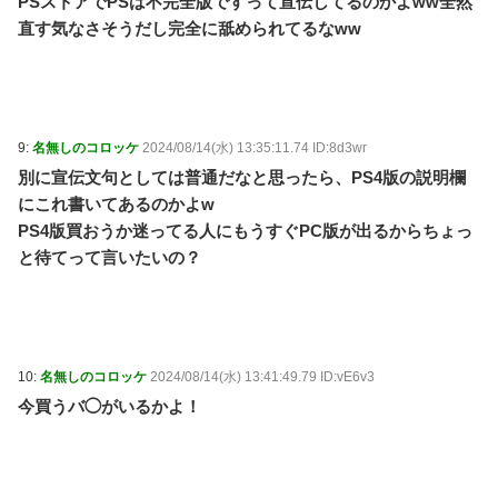
PSストアでPSは不完全版ですって宣伝してるのかよww全然
直す気なさそうだし完全に舐められてるなww
9:
名無しのコロッケ
2024/08/14(水) 13:35:11.74 ID:8d3wr
別に宣伝文句としては普通だなと思ったら、PS4版の説明欄
にこれ書いてあるのかよw
PS4版買おうか迷ってる人にもうすぐPC版が出るからちょっ
と待てって言いたいの？
10:
名無しのコロッケ
2024/08/14(水) 13:41:49.79 ID:vE6v3
今買うバ◯がいるかよ！