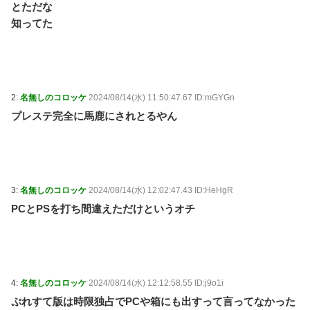
が凄まじい状況だ」 / 5chまとめMAP(総合)
NEW!
とただな
(8/6
21:21)
知ってた
我が家・杉山裕之、自力歩行できるまで回復！退院を
報告 / おまとめアンテナ
NEW!
(8/6 20:16)
劇団員やってる友達からたまにチケット買わされるか
ら見に行くんやけどさ・・・ / おまとめアンテナ
NEW!
(8/6 19:00)
2:
名無しのコロッケ
2024/08/14(水) 11:50:47.67 ID:mGYGn
【脱衣麻雀】「スーパーリアル麻雀 Venus Returns」8
プレステ完全に馬鹿にされとるやん
月27日に発売決定！ / おまとめアンテナ
NEW!
(8/6 17:35)
焼肉屋で頼むもの / おまとめアンテナ
(8/6 16:26)
【競馬】アスコットにいる武豊騎手とルメール騎手
紹介文おかしくね？ / おまとめアンテナ
(8/6 16:00)
Powered by livedoor 相互RSS
3:
名無しのコロッケ
2024/08/14(水) 12:02:47.43 ID:HeHgR
PCとPSを打ち間違えただけというオチ
4:
名無しのコロッケ
2024/08/14(水) 12:12:58.55 ID:j9o1i
ぷれすて版は時限独占でPCや箱にも出すって言ってなかった