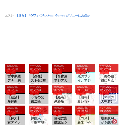
元スレ:
【速報】「GTA」のRockstar Games がソニーに反旗か
2026-08-
2026-08-
2026-08-
2026-08-
2026-08-
06 22:30
06 22:20
06 22:15
06 22:11
06 22:04
NEW
NEW
NEW
NEW
NEW
宮本夢羅
【画像】
【名古屋
魚のフラ
「悪の組
アナ 胸
スト6に彗
アジア大
イ、アジ
織にちん
チラ、谷
星の如く
会】サッ
フライし
ぽ怪人に
2026-08-
2026-08-
2026-08-
2026-08-
2026-08-
間チ
現れたフ
カーU-23
か存在し
改造され
06 22:04
06 22:04
06 22:03
06 21:43
06 21:29
NEW
NEW
NEW
NEW
NEW
ラ！！
ィリピン
韓国代
な
たやる夫
【経済】
人キャラ
うちの兄
表、2歳若
【経済】
い・・・
【朗報】
のお
【アホの
産経新
がエッチ
弟二匹
い日本に
産経新
みいちゃ
話」 そ
大朝鮮】
聞、東北
過ぎて始
は、自分
敗北すれ
聞、東北
んと山田
の４
中国外務
2026-08-
2026-08-
2026-08-
2026-08-
1970-01-
での発行
まる！
からベッ
ば“歴史的
での発行
さん、ハ
省、広島
06 21:23
06 21:21
06 21:10
06 20:53
01 00:00
NEW
NEW
NEW
NEW
を休止
ドに入っ
屈辱” 韓
を休止
ッピーエ
原爆投下
へ 11月
【仰天】
てくる 出
韓国人
国紙が警
へ 11月
自宅に指
ンド確定
【コメ】
に関して
最新鋭AI
末、コス
女ディレ
来るだけ
「熊本地
告「負け
末、コス
紋認証シ
最後はマ
新米「や
「同情を
が予想す
ト増で合
クター
密着する
震発生時
れば大惨
ト増で合
ステムを
マに埋葬
るだけ赤
得ようと
る日本人
理化
「老舗町
面積を大
の病院手
事として
理化
導入した
され
字」 取
核被害者
メジャー