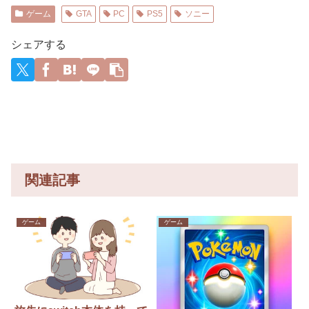
中華の弁
きくしよ
術中に突
残る」
住民、
る・・・
引価格が
の立場を
リーガー
当500個ド
うとして
然の大揺
「今家の
・・・・
去年の半
政治利
達の2026
ゲーム
GTA
PC
PS5
ソニー
タキャン
るようで
れが凄ま
中に誰か
・・
分ほどま
用」
年の打撃
w賠償ル
ぴったり
じい状況
が入ろう
で下落の
成績
ールない
くっつい
だ」
として
見通し
wywywy
シェアする
から無罪
てくる
る」と通
生産コス
wwywyw
でーす
【再】
知でアラ
トは上昇
ywywywy
w」→常
ートが鳴
wywyww
連の俺が
りまくる
y
電話一本
事態に恐
で「全員
怖し
招集」し
て……
た結果、
店前に高
級車の列
がw
関連記事
ゲーム
ゲーム