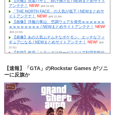
【悲報】洗濯バサミ、砕け弾ける / NEWまとめサイト
アンテナ！
NEW!
(8/6 22:40)
「THE NORTH FACE」の人気が低下 / NEWまとめサ
イトアンテナ！
NEW!
(8/6 22:39)
【画像】洋服の青山、空調ウェアを発売ｗｗｗｗｗｗ
ｗｗｗｗｗｗｗｗ / NEWまとめサイトアンテナ！
NEW!
(8/6 22:34)
【画像】あの人気ムチムチなポケモン、エッチなフィ
ギュアになる / NEWまとめサイトアンテナ！
NEW!
(8/6
22:31)
【有能】政府「トラックはサービスエリア利用有料化
すればサボらず走るし流問題解決じゃね？」 / VIP・ネ
タ・オールジャンル – New World Antenna
NEW!
(8/6
【速報】「GTA」のRockstar Games がソニ
22:27)
「悪の組織にちんぽ怪人に改造されたやる夫のお
ーに反旗か
話」 その４ / まとめるZ
NEW!
(8/6 22:04)
【経済】産経新聞、東北での発行を休止へ 11月末、
ゲーム
コスト増で合理化 / まとめるZ
NEW!
(8/6 22:04)
うちの兄弟二匹は、自分からベッドに入ってくる 出来
るだけ密着する面積を大きくしようとしてるようでぴっ
たりくっついてくる【再】 / まとめるZ
NEW!
(8/6 22:04)
【安価・あんこ】らぶぽーしょんめーかー 最終話 こ
れは、後の時代の始まり / まとめるZ
NEW!
(8/6 22:04)