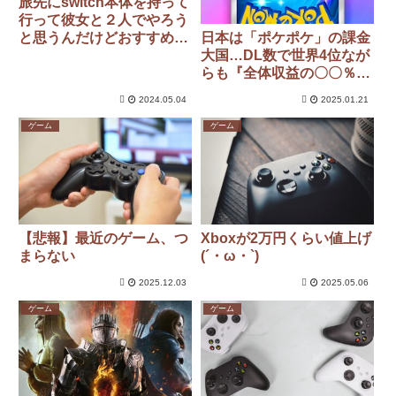
旅先にswitch本体を持って
行って彼女と２人でやろう
と思うんだけどおすすめゲ
日本は「ポケポケ」の課金
ームある？
大国…DL数で世界4位なが
らも『全体収益の〇〇％を
占める』
2024.05.04
2025.01.21
ゲーム
ゲーム
【悲報】最近のゲーム、つ
Xboxが2万円くらい値上げ
まらない
(´・ω・`)
2025.12.03
2025.05.06
ゲーム
ゲーム