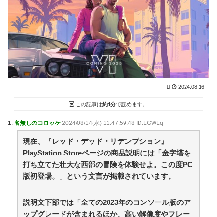
昔、姉夫婦と私と彼氏の4人で食事した帰りに『この
悪魔！！！』って女性の叫び声が聞こえた。【再】 / ま
とめるZ
NEW!
(8/6 22:04)
【画像】本田望結の妹、本田望結より実ってしまう /
2chまとめアンテナ！
NEW!
(8/6 21:54)
【朗報】阪神の新外国人D.ガルシアさんOPS.966の
wRC+188wwwwwwwwwwwwwwwwwwwwwwwwwwww
ww / 2chまとめアンテナ！
NEW!
(8/6 21:54)
移民を過剰に問題視してる人ら一定数いるけどさ / 2ch
2024.08.16
まとめアンテナ！
NEW!
(8/6 21:54)
この記事は
約4分
で読めます。
【悲報】韓国サッカー 国際試合で審判買収(性接待)
をしてた模様
1:
名無しのコロッケ
2024/08/14(水) 11:47:59.48 ID:LGWLq
wwwwwwwwwwwwwwwwwwwwwwwwwwwwwwwwww
wwwwwwwwwwwwwww / 2chまとめアンテナ！
NEW!
現在、『レッド・デッド・リデンプション』
(8/6 21:54)
PlayStation Storeページの商品説明には「金字塔を
36歳の彼女と結婚したいのに、家族が猛反対。家族か
ら信じられない言葉が飛び出した… 他 / 2chnaviヘッド
打ち立てた壮大な西部の冒険を体験せよ。この度PC
ライン
(12/24 07:00)
版初登場。」という文言が掲載されています。
Powered by livedoor 相互RSS
説明文下部では「全ての2023年のコンソール版のア
ップグレードが含まれるほか、高い解像度やフレー
平穏が少しずつ壊れていく家族の物語。