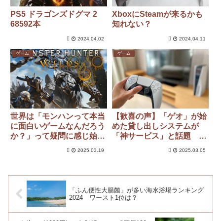
PS5 ドラゴンズドグマ 2
XboxにSteamが来るかも
68592本
知れない？
2024.04.02
2024.04.11
ゲーム
ゲーム
世界は「モンハンって本当
【歓喜の声】「ゲオ」が始
に面白いゲームなんだろう
めた貸し出しシステムが
か？」って疑問に感じ始め
「神サービス」と話題 7
てないか？
泊8日で980円
2025.03.19
2025.03.05
「ふん便性大腸菌」が多い海水浴場ランキング
2024 ワースト1位は？