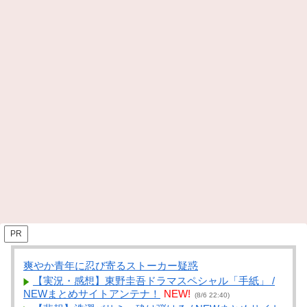
PR
爽やか青年に忍び寄るストーカー疑惑
【実況・感想】東野圭吾ドラマスペシャル「手紙」 /
NEWまとめサイトアンテナ！
NEW!
(8/6 22:40)