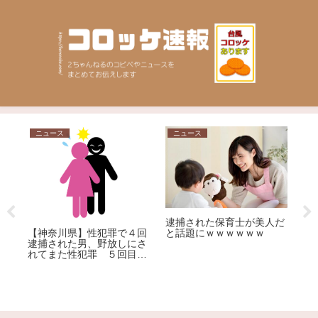
ニュース
ニュース
ニ
論
【
逮捕された保育士が美人だ
ん
【神奈川県】性犯罪で４回
と話題にｗｗｗｗｗｗ
ー
逮捕された男、野放しにさ
れてまた性犯罪 ５回目の
逮捕