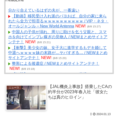
分かり合えているはずの夫が、一番遠い
【動画】移民受け入れ派のパヨおば、自分の家に来ら
れたら全力で拒否るｗｗｗｗｗｗｗｗｗｗ / VIP・ネタ・
オールジャンル – New World Antenna
NEW!
(8/8 15:27)
中国人の子供が溺れ、周りに助けを乞う父親と、スマ
ホを向けてインプレ稼ぎの見物人 / NEWまとめサイトア
ンテナ！
NEW!
(8/8 15:21)
【衝撃】美少女の妹、女子大に進学するもデキ婚して
中退へｗｗｗｗ妹の末路が…ヤバすぎる… / NEWまとめ
サイトアンテナ！
NEW!
(8/8 15:20)
整形による後遺症 / NEWまとめサイトアンテナ！
NEW!
(8/8 15:18)
【衝撃】ケニアのスイカ、あまりにも薄過ぎるｗｗｗ
ｗｗ / NEWまとめサイトアンテナ！
NEW!
(8/8 15:18)
「今までで一番厳しい」見回り強化で居場所を追われ
【JAL機炎上事故】搭乗したCAの
ニュース
る“トー横”の若者たち 行き場を失う中「世間の普通より
約半分が2023年春入社「彼女た
歌舞伎町の普通が合っている」と心の叫びも / NEWまと
ちは真のヒロイン」
めサイトアンテナ！
NEW!
(8/8 15:12)
おっさんになってから始めるべき趣味Tier表作ったｗｗ
ｗ / まとめるZ
NEW!
(8/8 15:05)
2024.01.13
新人ワイ「ボーナスが入ってまとまった金を人生で初