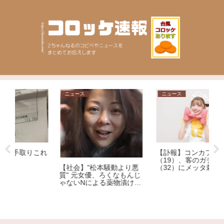
ニュース
ニュース
【訃報】コンカフェ嬢
逮捕された保育士が美人だ
（19）、客のガチ恋おぢ
と話題にｗｗｗｗｗｗ
動より悪
（32）にメッタ刺しにされ
くなもんじ
死亡
物漬けレ