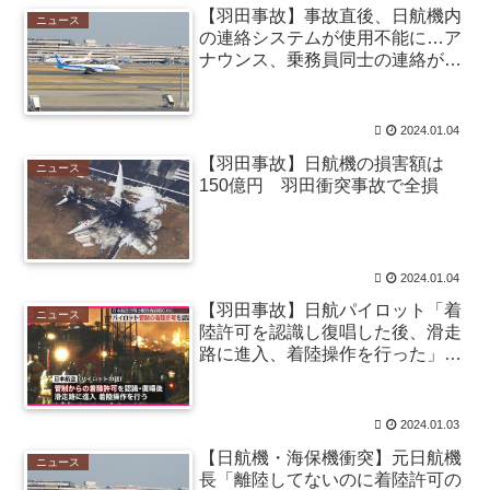
めて手に入れたンゴ！・・・せや！ｗ」 / まとめる
【羽田事故】事故直後、日航機内
ニュース
Z
NEW!
の連絡システムが使用不能に…ア
(8/8 15:05)
モンハン自衛隊 第１８５話 / まとめるZ
NEW!
ナウンス、乗務員同士の連絡がで
(8/8
きずCAの判断で非常口開放 メガ
15:05)
ホン使う [ばーど★]
【社会】「撃たれても撃っちゃイカン」警視庁OBが明
かす拳銃使用の葛藤…河内長野「2発で射殺」なぜ起き
2024.01.04
た？ / まとめるZ
NEW!
(8/8 15:05)
【羽田事故】日航機の損害額は
うちの猫がなんか要求する時。２本足で立ち上がって
ニュース
150億円 羽田衝突事故で全損
下僕の肩に両手をかけ・・・【再】 / まとめるZ
NEW!
(8/8 15:05)
【画像】障害持ち社長「金さえあれば男はいくらでも
モテるという事を証明してる」 / 2chまとめアンテナ！
NEW!
2024.01.04
(8/8 14:29)
【画像】QカップJDさん、お〇ぱいデカ過ぎて制服が
【羽田事故】日航パイロット「着
ニュース
パツパツになってしまう / 2chまとめアンテナ！
NEW!
陸許可を認識し復唱した後、滑走
(8/8 14:29)
路に進入、着陸操作を行った」
【阪神対中日18回戦】8（遊） 熊谷 敬宥 8（捕） 加
[ばーど★]
藤 匠馬 / 2chまとめアンテナ！
NEW!
(8/8 14:29)
【悲報】岡本和真さん、吉田正尚にOPSを抜かれる /
2024.01.03
2chまとめアンテナ！
NEW!
(8/8 14:29)
36歳の彼女と結婚したいのに、家族が猛反対。家族か
【日航機・海保機衝突】元日航機
ニュース
ら信じられない言葉が飛び出した… 他 / 2chnaviヘッドラ
長「離陸してないのに着陸許可の