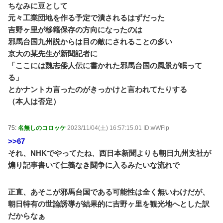
ちなみに豆として
元々工業団地を作る予定で潰されるはずだった
吉野ヶ里が移籍保存の方向になったのは
邪馬台国九州説からは目の敵にされることの多い
京大の某先生が新聞記者に
「ここには魏志倭人伝に書かれた邪馬台国の風景が眠って
る」
とかナントカ言ったのがきっかけと言われてたりする
（本人は否定）
75:
名無しのコロッケ
2023/11/04(土) 16:57:15.01 ID:wWFlp
>>67
それ、NHKでやってたね、西日本新聞よりも朝日九州支社が
煽り記事書いて仁義なき闘争に入るみたいな流れで
正直、あそこが邪馬台国である可能性は全く無いわけだが、
朝日特有の世論誘導が結果的に吉野ヶ里を観光地へとした訳
だからなぁ