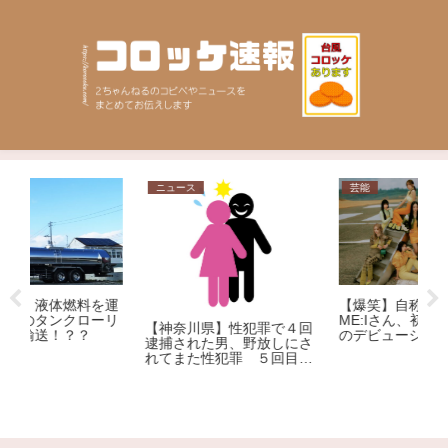
ニュース
芸能
ニ
【爆笑】自称覇権アイドル
運
ME:Iさん、初日売上でNiziu
リ
【神奈川県】性犯罪で４回
【
のデビューシングルを下回
逮捕された男、野放しにさ
質
る大爆死ｗｗｗｗｗｗｗｗ
れてまた性犯罪 ５回目の
ゃ
ｗｗｗｗｗｗｗｗｗｗｗ
逮捕
イ