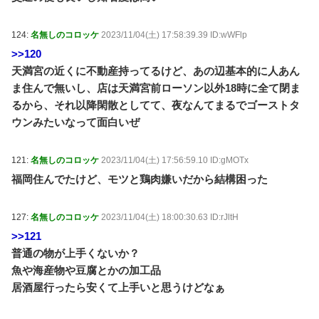
124:
名無しのコロッケ
2023/11/04(土) 17:58:39.39 ID:wWFlp
>>120
天満宮の近くに不動産持ってるけど、あの辺基本的に人あん
ま住んで無いし、店は天満宮前ローソン以外18時に全て閉ま
るから、それ以降閑散としてて、夜なんてまるでゴーストタ
ウンみたいなって面白いぜ
121:
名無しのコロッケ
2023/11/04(土) 17:56:59.10 ID:gMOTx
福岡住んでたけど、モツと鶏肉嫌いだから結構困った
127:
名無しのコロッケ
2023/11/04(土) 18:00:30.63 ID:rJltH
>>121
普通の物が上手くないか？
魚や海産物や豆腐とかの加工品
居酒屋行ったら安くて上手いと思うけどなぁ