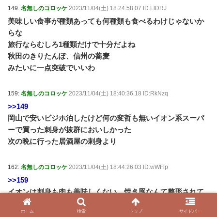
149:
名無しのコロッケ
2023/11/04(土) 18:24:58.07 ID:LlDRJ
美味しい食事が種類あっても何種類も食べるわけじゃないか
らな
旅行ならむしろ1種類だけで十分だよね
秋田のきりたんぽ、信州の蕎麦
みたいに一点突破でいいわ
159:
名無しのコロッケ
2023/11/04(土) 18:40:36.18 ID:RkNzq
>>149
岡山で安いビジホ泊したけど何の変哲も無いイオン系スーパ
ーで買った刺身が抜群においしかった
次の晩に行った居酒屋の刺身より
162:
名無しのコロッケ
2023/11/04(土) 18:44:26.03 ID:wWFlp
>>159
イオンは刺身も肉も美味しくない、焼き豚なんて整形されて
るやん
ホーム
検索
トップ
サイドバー