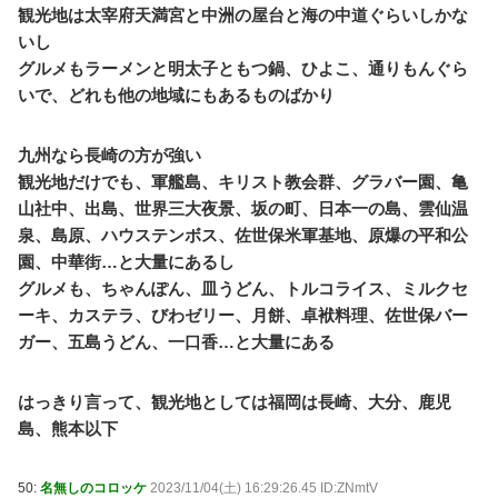
ｗｗｗｗｗ / 5chまとめMAP(総合)
NEW!
(8/9 07:23)
観光地は太宰府天満宮と中洲の屋台と海の中道ぐらいしかな
３大アニメは綺麗なのに漫画の絵が死ぬほど下手な漫
いし
画「鬼滅」「進撃の巨人」 / 5chまとめMAP(総合)
NEW!
グルメもラーメンと明太子ともつ鍋、ひよこ、通りもんぐら
(8/9 07:19)
いで、どれも他の地域にもあるものばかり
【朗報】高瀬くるみ＆浅倉樹々がランチ「ききちゃん
って呼んで？今日から友達ね！」 / おまとめアンテナ
NEW!
(8/9 07:00)
九州なら長崎の方が強い
三大王道寿司「まぐろ」「サーモン」あとひとつは？
観光地だけでも、軍艦島、キリスト教会群、グラバー園、亀
/ おまとめアンテナ
NEW!
(8/9 06:26)
山社中、出島、世界三大夜景、坂の町、日本一の島、雲仙温
【悲報】大阪府、愛知県にGDPを抜かれ3位に転落。
維新と万博で潤ってるはずじゃ… / おまとめアンテナ
泉、島原、ハウステンボス、佐世保米軍基地、原爆の平和公
NEW!
(8/9 03:23)
園、中華街…と大量にあるし
友人「子供の頃、誕生日とクリスマスとお年玉を一緒
グルメも、ちゃんぽん、皿うどん、トルコライス、ミルクセ
にされて本当に嫌だった！」と毎年愚痴ってたのに……
ーキ、カステラ、びわゼリー、月餅、卓袱料理、佐世保バー
結婚式と入籍を誕生日と同じ日に決定！←いや、毎年の
愚痴は何だったんだよ！？ / おまとめアンテナ
NEW!
ガー、五島うどん、一口香…と大量にある
(8/9
03:19)
【同人ヱロゲ】勝つとヱロイベないけどわざと負ける
はっきり言って、観光地としては福岡は長崎、大分、鹿児
のもなあというのはヱロゲーによくあるジレンマ / おま
とめアンテナ
NEW!
島、熊本以下
(8/9 03:01)
Powered by livedoor 相互RSS
50:
名無しのコロッケ
2023/11/04(土) 16:29:26.45 ID:ZNmtV