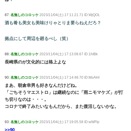
87:
名無しのコロッケ
2023/11/04(土) 17:11:21.71 ID:WjQOL
酒も肴も美女も美味けりゃとりま要らねえだろ？
拠点にして周辺を廻るべし（笑）
88:
名無しのコロッケ
2023/11/04(土) 17:13:08.67 ID:1hIBk
長崎県のが文化的には格上よな
90:
名無しのコロッケ
2023/11/04(土) 17:14:48.70 ID:MoAHI
まあ、朝倉幸男も好きなんだけどね。
「ごちそうマエストロ」は継続なのに「雨ニモマケズ」が打
ち切りなのは・・・。
コロナで終了みたいなもんだから、また復活しないかな。
93:
名無しのコロッケ
2023/11/04(土) 17:19:05.58 ID:wWFlp
>>90