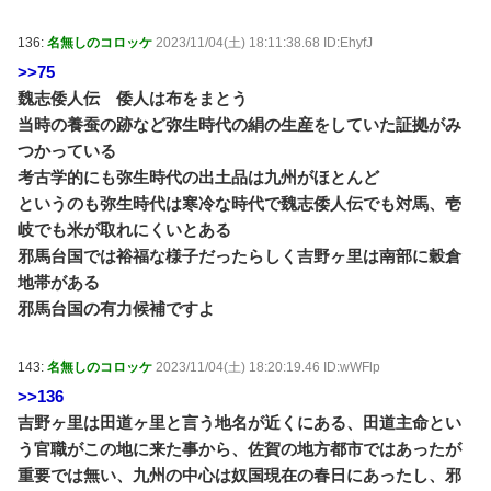
136:
名無しのコロッケ
2023/11/04(土) 18:11:38.68 ID:EhyfJ
>>75
魏志倭人伝 倭人は布をまとう
当時の養蚕の跡など弥生時代の絹の生産をしていた証拠がみ
つかっている
考古学的にも弥生時代の出土品は九州がほとんど
というのも弥生時代は寒冷な時代で魏志倭人伝でも対馬、壱
岐でも米が取れにくいとある
邪馬台国では裕福な様子だったらしく吉野ヶ里は南部に穀倉
地帯がある
邪馬台国の有力候補ですよ
143:
名無しのコロッケ
2023/11/04(土) 18:20:19.46 ID:wWFlp
>>136
吉野ヶ里は田道ヶ里と言う地名が近くにある、田道主命とい
う官職がこの地に来た事から、佐賀の地方都市ではあったが
重要では無い、九州の中心は奴国現在の春日にあったし、邪