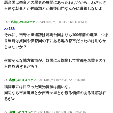
馬台国は奈良との歴史の狭間にあったわけだから、わざわざ
不便な朝倉とか神崎郡とか筑後山門なんかに遷都しないよ
148:
名無しのコロッケ
2023/11/04(土) 18:24:23.68 ID:wWFlp
>>136
それに、吉野ヶ里遺跡は邪馬台国よりも100年前の遺跡、つま
り当時は奴国や伊都国の下にある地方都市だったのは明らか
じゃないか？
何故そんな地方都市が、奴国に反旗翻して首都を名乗るの？
不自然過ぎるだろ？
74:
名無しのコロッケ
2023/11/04(土) 16:55:38.72 ID:1Nqbt
福岡市には目立った観光資源は無いな。
周辺なら平原遺跡とか吉野ヶ里とか観る価値のある遺跡は在
るがw
77:
名無しのコロッケ
2023/11/04(土) 16:59:05.66 ID:wWFlp