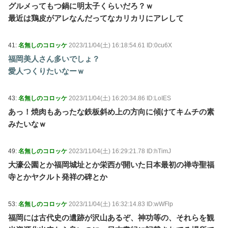
グルメってもつ鍋に明太子くらいだろ？ｗ
最近は鶏皮がアレなんだってなカリカリにアレして
41:
名無しのコロッケ
2023/11/04(土) 16:18:54.61 ID:0cu6X
福岡美人さん多いでしょ？
愛人つくりたいなーｗ
43:
名無しのコロッケ
2023/11/04(土) 16:20:34.86 ID:LoIES
あっ！焼肉もあったな鉄板斜め上の方向に傾けてキムチの素
みたいなｗ
49:
名無しのコロッケ
2023/11/04(土) 16:29:21.78 ID:hTimJ
大濠公園とか福岡城址とか栄西が開いた日本最初の禅寺聖福
寺とかヤクルト発祥の碑とか
53:
名無しのコロッケ
2023/11/04(土) 16:32:14.83 ID:wWFlp
福岡には古代史の遺跡が沢山あるぞ、神功等の、それらを観