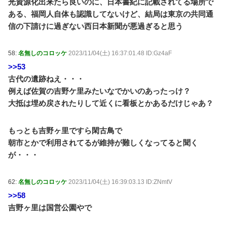
光資源化出来たら良いのに、日本書紀に記載されてる場所で
ある、福岡人自体も認識してないけど、結局は東京の共同通
信の下請けに過ぎない西日本新聞が悪過ぎると思う
58:
名無しのコロッケ
2023/11/04(土) 16:37:01.48 ID:Gz4aF
>>53
古代の遺跡ねえ・・・
例えば佐賀の吉野ケ里みたいなでかいのあったっけ？
大抵は埋め戻されたりして近くに看板とかあるだけじゃあ？
もっとも吉野ヶ里ですら閑古鳥で
朝市とかで利用されてるが維持が難しくなってると聞く
が・・・
62:
名無しのコロッケ
2023/11/04(土) 16:39:03.13 ID:ZNmtV
>>58
吉野ヶ里は国営公園やで