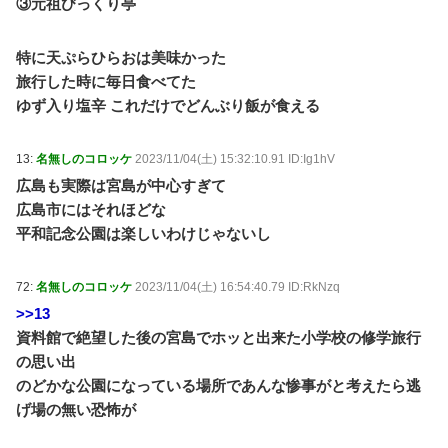
③元祖びっくり亭
特に天ぷらひらおは美味かった
旅行した時に毎日食べてた
ゆず入り塩辛 これだけでどんぶり飯が食える
13:
名無しのコロッケ
2023/11/04(土) 15:32:10.91 ID:Ig1hV
広島も実際は宮島が中心すぎて
広島市にはそれほどな
平和記念公園は楽しいわけじゃないし
72:
名無しのコロッケ
2023/11/04(土) 16:54:40.79 ID:RkNzq
>>13
資料館で絶望した後の宮島でホッと出来た小学校の修学旅行
の思い出
のどかな公園になっている場所であんな惨事がと考えたら逃
げ場の無い恐怖が