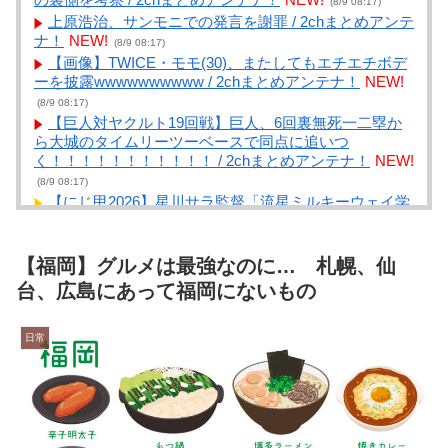
(8/9 08:17)
上原浩治、サンモニでの発言を謝罪 / 2chまとめアンテ
ナ！
NEW!
(8/9 08:17)
【画像】TWICE・モモ(30)、またしてもエチエチボデ
ーを披露wwwwwwwwww / 2chまとめアンテナ！
NEW!
(8/9 08:17)
【巨人対ヤクルト19回戦】巨人、6回裏無死一二塁か
ら大城のタイムリーツーベースで同点に追いつ
く！！！！！！！！！！！ / 2chまとめアンテナ！
NEW!
(8/9 08:17)
【にじ甲2026】星川サラ監督「流星ミルキーウェイ学
園」完結！転生1人からの有終の美＆号泣必至の3年間育
成グラフィティ！ / まとめるZ
NEW!
(8/9 08:04)
【にじ甲2026】不破湊「ギラギラホスト高校」が甲子
【福岡】グルメは最強なのに… 札幌、仙
園3連覇＆超名門到達で完結！公式戦通算52勝を叩き出
台、広島にあって福岡にないもの
した堅実×大胆の神采配 / まとめるZ
NEW!
(8/9 08:04)
【R-18】やる夫は裏の世界を生きるサマナーのようで
日常
す【オリジナルメガテン】 第三話 ナビゲーター、ア
カネ / まとめるZ
NEW!
(8/9 08:04)
呼び名は100種類以上 「御座候」「回転焼き」
「暫」…あんこ入りのあの和菓子を関西では何と呼
ぶ？ 姫路では「御座候」米原では「暫」 関西圏を離
れると「大判焼き」に “境界線”を調査 / まとめる