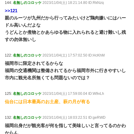
144:
名無しのコロッケ
2023/11/04(土) 18:21:14.80 ID:RkNzq
>>121
親のルーツが九州だから行ってみたいけど鶏肉嫌いにはハー
ドル高いんだよな
うどんとか煮物とかあらゆる物に入れられると避け難いし残
すの勿体無いし
122:
名無しのコロッケ
2023/11/04(土) 17:57:02.50 ID:HcKhM
福岡市に限定されてるからな
福岡の交通機関は整備されてるから福岡市外に行きやすいし
市内に観光名所無くても問題ないのでは？
125:
名無しのコロッケ
2023/11/04(土) 17:59:00.04 ID:W9vLh
仙台には日本最高のお土産、萩の月が有る
132:
名無しのコロッケ
2023/11/04(土) 18:03:22.51 ID:geRWD
福岡出身だが観光客が何を指して美味しいと言ってるのかわ
からん