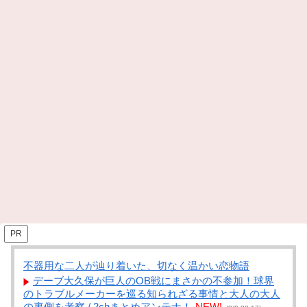
PR
不器用な二人が辿り着いた、切なく温かい恋物語
デーブ大久保が巨人のOB戦にまさかの不参加！球界
のトラブルメーカーを巡る知られざる事情と大人の大人
の裏側を考察 / 2chまとめアンテナ！
NEW!