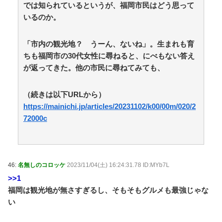
では知られているというが、福岡市民はどう思って
いるのか。
妻との生活が、夫をうつへ追い込んだ現実
呼び名は100種類以上 「御座候」「回転焼き」
「市内の観光地？ うーん、ないね」。生まれも育
「暫」…あんこ入りのあの和菓子を関西では何と呼
ぶ？ 姫路では「御座候」米原では「暫」 関西圏を離
ちも福岡市の30代女性に尋ねると、にべもない答え
れると「大判焼き」に “境界線”を調査 / 5chまとめ
が返ってきた。他の市民に尋ねてみても、
MAP(総合)
NEW!
(8/9 08:15)
【朗報】かわいい動物の動画がストレス・不安の軽減
（続きは以下URLから）
になる可能性。英大学の研究で実証 / anaguro - 総合
NEW!
https://mainichi.jp/articles/20231102/k00/00m/020/2
(8/9 08:10)
【なぜ韓国にはキム姓が多いのか】 韓国の姓は250、
72000c
日本は30万…歴史的背景を米学者分析「学問尊重と平和
な歴史が原動力」 / anaguro - 総合
NEW!
(8/9 08:05)
TBS新人アナ ブラチラ、お尻くっきり、Y字開
脚！！ / anaguro - 総合
NEW!
(8/9 08:00)
遊戯王OCG、ガチでシコらせにくる / 5chまとめ
46:
名無しのコロッケ
2023/11/04(土) 16:24:31.78 ID:MYb7L
MAP(総合)
NEW!
(8/9 07:41)
>>1
【唯一の五輪メダルを日本に奪われるのか】外国人審
福岡は観光地が無さすぎるし、そもそもグルメも最強じゃな
判への性接待で大揺れの韓国サッカー界、ロンドン五輪
い
メダル剝奪… / 5chまとめMAP(総合)
NEW!
(8/9 07:35)
【動画】昔のドラマ、今見るとアウトすぎるｗｗｗｗ