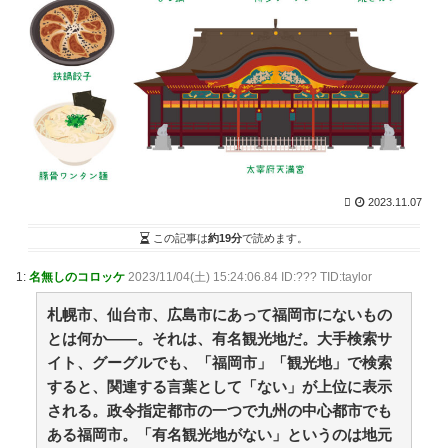
Z
NEW!
(8/9 08:04)
何の気なしにまとめブログ回ってたら 10年も昔に描い
た絵が貼られてた【再】 / まとめるZ
NEW!
(8/9 08:04)
【絶望】学校の遠足「おやつは7000円までだぞ」 /
NEWまとめサイトアンテナ！
NEW!
(8/9 08:00)
トー横キッズ、大人に失望「悩み相談しても○○されて
終わり。傷つくだけ」 / NEWまとめサイトアンテナ！
NEW!
(8/9 08:00)
【動画】秋田県職員、ラブホテルから記者会見ｗ /
NEWまとめサイトアンテナ！
NEW!
(8/9 08:00)
2023.11.07
『ポケモンカード』バンダイのカードゲームも転売対
策に“マイナンバー”導入開始「効果テキメン」 / NEWま
この記事は
約19分
で読めます。
とめサイトアンテナ！
NEW!
(8/9 07:57)
ネットやSNSが昔よりつまらなくなった人 / NEWまと
1:
名無しのコロッケ
2023/11/04(土) 15:24:06.84 ID:??? TID:taylor
めサイトアンテナ！
NEW!
(8/9 07:57)
札幌市、仙台市、広島市にあって福岡市にないもの
【議論】「宇宙の謎」と「死後の世界」って結局どこ
かで繋がってるよな？ / VIP・ネタ・オールジャンル –
とは何か――。それは、有名観光地だ。大手検索サ
New World Antenna
NEW!
(8/9 07:27)
イト、グーグルでも、「福岡市」「観光地」で検索
36歳の彼女と結婚したいのに、家族が猛反対。家族か
すると、関連する言葉として「ない」が上位に表示
ら信じられない言葉が飛び出した… 他 / 2chnaviヘッド
される。政令指定都市の一つで九州の中心都市でも
ライン
(12/24 07:00)
ある福岡市。「有名観光地がない」というのは地元
Powered by livedoor 相互RSS