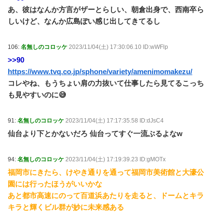
あ、彼はなんか方言がザーとらしい、朝倉出身で、西南卒ら
しいけど、なんか広島ぽい感じ出してきてるし
106:
名無しのコロッケ
2023/11/04(土) 17:30:06.10 ID:wWFlp
>>90
https://www.tvq.co.jp/sphone/variety/amenimomakezu/
コレやね、もうちょい肩の力抜いて仕事したら見てるこっち
も見やすいのに😅
91:
名無しのコロッケ
2023/11/04(土) 17:17:35.58 ID:dJsC4
仙台より下とかないだろ 仙台ってすぐ一流ぶるよなw
94:
名無しのコロッケ
2023/11/04(土) 17:19:39.23 ID:gMOTx
福岡市にきたら、けやき通りを通って福岡市美術館と大濠公
園には行ったほうがいいかな
あと都市高速にのって百道浜あたりを走ると、ドームとキラ
キラと輝くビル群が妙に未来感ある