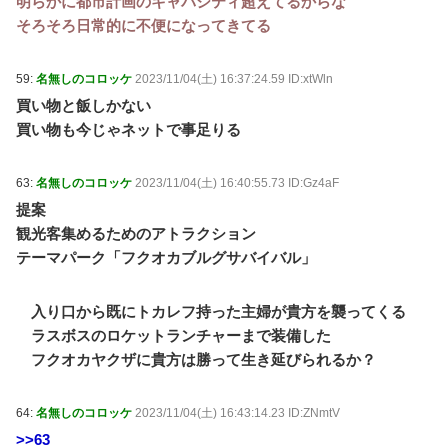
明らかに都市計画のキャパシティ超えてるからな
そろそろ日常的に不便になってきてる
59:
名無しのコロッケ
2023/11/04(土) 16:37:24.59 ID:xtWln
買い物と飯しかない
買い物も今じゃネットで事足りる
63:
名無しのコロッケ
2023/11/04(土) 16:40:55.73 ID:Gz4aF
提案
観光客集めるためのアトラクション
テーマパーク「フクオカブルグサバイバル」
入り口から既にトカレフ持った主婦が貴方を襲ってくる
ラスボスのロケットランチャーまで装備した
フクオカヤクザに貴方は勝って生き延びられるか？
64:
名無しのコロッケ
2023/11/04(土) 16:43:14.23 ID:ZNmtV
>>63