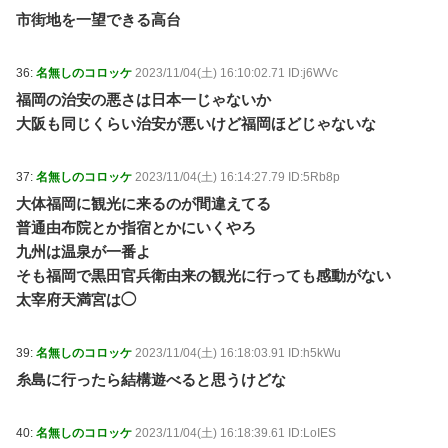
市街地を一望できる高台
36:
名無しのコロッケ
2023/11/04(土) 16:10:02.71 ID:j6WVc
福岡の治安の悪さは日本一じゃないか
大阪も同じくらい治安が悪いけど福岡ほどじゃないな
37:
名無しのコロッケ
2023/11/04(土) 16:14:27.79 ID:5Rb8p
大体福岡に観光に来るのが間違えてる
普通由布院とか指宿とかにいくやろ
九州は温泉が一番よ
そも福岡で黒田官兵衛由来の観光に行っても感動がない
太宰府天満宮は◯
39:
名無しのコロッケ
2023/11/04(土) 16:18:03.91 ID:h5kWu
糸島に行ったら結構遊べると思うけどな
40:
名無しのコロッケ
2023/11/04(土) 16:18:39.61 ID:LoIES