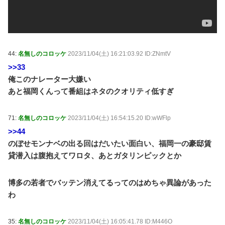
44:
名無しのコロッケ
2023/11/04(土) 16:21:03.92 ID:ZNmtV
>>33
俺このナレーター大嫌い
あと福岡くんって番組はネタのクオリティ低すぎ
71:
名無しのコロッケ
2023/11/04(土) 16:54:15.20 ID:wWFlp
>>44
のぼせモンナベの出る回はだいたい面白い、福岡一の豪邸賃
貸潜入は腹抱えてワロタ、あとガタリンピックとか
博多の若者でバッテン消えてるってのはめちゃ異論があった
わ
35:
名無しのコロッケ
2023/11/04(土) 16:05:41.78 ID:M446O