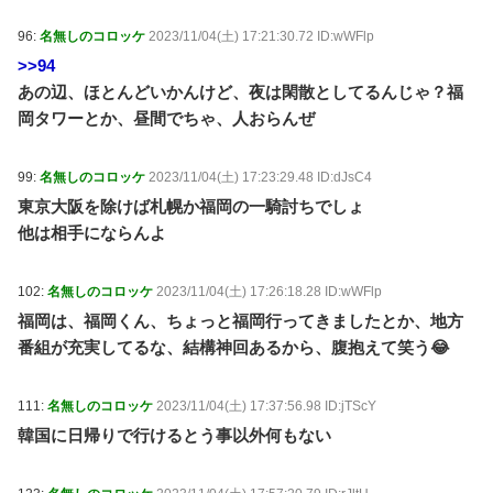
96:
名無しのコロッケ
2023/11/04(土) 17:21:30.72 ID:wWFlp
>>94
あの辺、ほとんどいかんけど、夜は閑散としてるんじゃ？福
岡タワーとか、昼間でちゃ、人おらんぜ
99:
名無しのコロッケ
2023/11/04(土) 17:23:29.48 ID:dJsC4
東京大阪を除けば札幌か福岡の一騎討ちでしょ
他は相手にならんよ
102:
名無しのコロッケ
2023/11/04(土) 17:26:18.28 ID:wWFlp
福岡は、福岡くん、ちょっと福岡行ってきましたとか、地方
番組が充実してるな、結構神回あるから、腹抱えて笑う😂
111:
名無しのコロッケ
2023/11/04(土) 17:37:56.98 ID:jTScY
韓国に日帰りで行けるとう事以外何もない