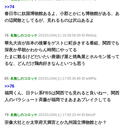
>>74
春日市に奴国博物館あるよ、小郡とかにも博物館がある、あ
の辺閑散としてるが、見れるものは沢山あるよ
76:
名無しのコロッケ
2023/11/04(土) 16:58:58.09 ID:RkNzq
華丸大吉が吉本の後輩をゲストに町歩きする番組、関西でも
深夜か早朝かわからん時間にやってる
たまに観るけどだいたい唐揚げ屋と焼鳥屋とホルモン巡って
るな、どんだけ鶏肉好きなんといつも思う
85:
名無しのコロッケ
2023/11/04(土) 17:05:36.86 ID:wWFlp
>>76
福岡くん、日テレ系FBSは関西でも見れると良いねー、関西
人のパラシュート斉藤が福岡でまあまあブレイクしてる
79:
名無しのコロッケ
2023/11/04(土) 17:00:10.44 ID:kkooP
宗像大社とか太宰府天満宮とか九州国立博物館とか？