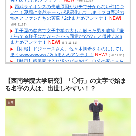
(8/8 11:31)
西武ライオンズの失速原因がガチで分からない件につ
いて！夏場に突然チームが泥沼化してしまうプロ野球の
怖さとファンたちの苦悩 / 2chまとめアンテナ！
NEW!
(8/8 11:31)
甲子園の客席で女子中学の太もも触った男を逮捕「嫌
がってる様子はなかったから同意だ????」と供述 / 2ch
まとめアンテナ！
NEW!
(8/8 11:31)
【朗報】ドジャースさん、佐々木朗希をものにしてし
まうwwwwwwww / 2chまとめアンテナ！
NEW!
(8/8 11:31)
【動画】移民受け入れ派のパヨおば、自分の家に来ら
れたら全力で拒否るｗｗｗｗｗｗｗｗｗｗ / VIP・ネ
タ・オールジャンル – New World Antenna
NEW!
(8/8 11:28)
バカ「アジフライうめーwww」ワイ「ほーい(ケチャ
【西南学院大学研究】「◯行」の文字で始ま
ップ取り上げる)」 / NEWまとめサイトアンテナ！
る名字の人は、出世しやすい！？
NEW!
(8/8 11:20)
今猛烈に〇〇に行きたい人集合 / NEWまとめサイトア
日常
ンテナ！
NEW!
(8/8 11:18)
円安でも海外に行きたい / NEWまとめサイトアンテ
ナ！
NEW!
(8/8 11:18)
【衝撃】先日ワイに｢殺すぞ｣と言った上司、｢胃が痛
い｣とか言い出すｗｗｗｗｗ / NEWまとめサイトアンテ
ナ！
NEW!
(8/8 11:18)