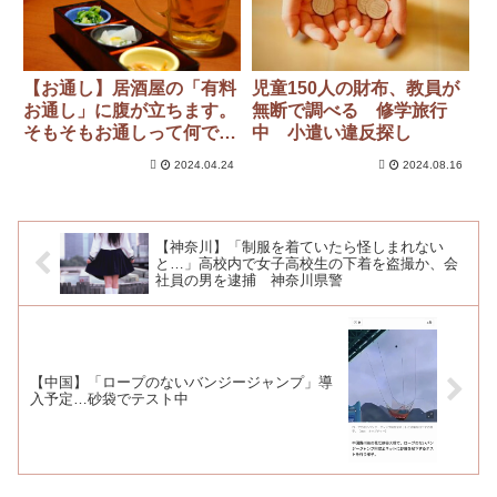
【お通し】居酒屋の「有料
児童150人の財布、教員が
お通し」に腹が立ちます。
無断で調べる 修学旅行
そもそもお通しって何です
中 小遣い違反探し
か？ 断ることはできない
2024.04.24
2024.08.16
のでしょうか？
【神奈川】「制服を着ていたら怪しまれない
と…」高校内で女子高校生の下着を盗撮か、会
社員の男を逮捕 神奈川県警
【中国】「ロープのないバンジージャンプ」導
入予定…砂袋でテスト中