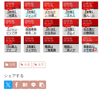
2026-08-
2026-08-
2026-08-
2026-08-
2026-08-
08 11:11
08 11:05
08 10:51
08 10:33
08 10:33
NEW
NEW
NEW
NEW
NEW
【静岡】
【悲報】
さかなク
【悲報】
【衝撃】
「何度も
ジャンポ
ン 50歳
「舌を入
知人「お
何度も追
ケ斉藤の
結婚して
れてきた
前はプラ
2026-08-
2026-08-
2026-08-
2026-08-
2026-08-
突され
妻、夫の
る？に回
から歯と
イド高す
08 10:07
08 10:07
08 10:07
08 10:03
08 10:00
NEW
NEW
NEW
NEW
NEW
て...何が
求刑7年翌
答
口でブロ
ぎるんだ
目的か本
【ジャン
日に
国連事務
【R-18】
ック」元
【中国】
よ!!惨めな
化石賞だ
当に理解
グリア沖
Instagra
総長「お
やる夫は
ジャンポ
「アニメ
人生受け
の御高説
できな
縄】「ロ
m更新
金があり
聖騎士だ
ケ斉藤の
の世界が
入れろ
を宣って
2026-08-
2026-08-
2026-08-
2026-08-
1970-01-
い」結婚
イヤルチ
「楽しす
ません。
ったよう
不同意性
現実に」
よ!!」
いたヨー
08 09:55
08 09:03
08 08:19
08 08:05
01 00:00
NEW
式の衣装
ケット」
ぎた」
このまま
です 第
交公判
日本の高
ロッパ、
合わせに
発売、ア
TBS新人
では国連
【画像】
１５９話
職員は
校生の様
韓国人
自分が猛
最新鋭AI
向かって
トラクシ
アナ ブ
が完全崩
ライザの
「無意識
子に中国
「英メデ
暑に襲わ
が予想す
いた夫婦
ョン優先
ラチラ、
壊しま
公式AIゲ
にタバコ
ネット
ィアや海
れると為
る日本人
が直面し
案内、ソ
お尻くっ
す。助け
ーム、エ
に火をつ
「青春」
外各社も
すすべべ
メジャー
た「死の
フトドリ
きり、Y字
て下さ
ッチすぎ
けた」と
「うらや
一斉に韓
もなくダ
リーガー
恐怖」東
ンク飲み
開脚！！
い」
て始まる
いう趣旨
ましい」
国サッカ
メージを
達の2026
日常
出世
名字
名高速で
放題、ス
の説明 県
ー協会を
受けてし
年の打撃
続いた約
パ利用、
が緊急の
巡る過去
まい……
成績
1.7キロの
駐車場無
記者会見
の不祥事
wywywy
シェアする
追突
料…大人
で明らか
を報
wwywyw
29700円
に 秋田
道！」
ywywywy
→「国際
wywyww
的な信用
y
失墜の危
機‥」