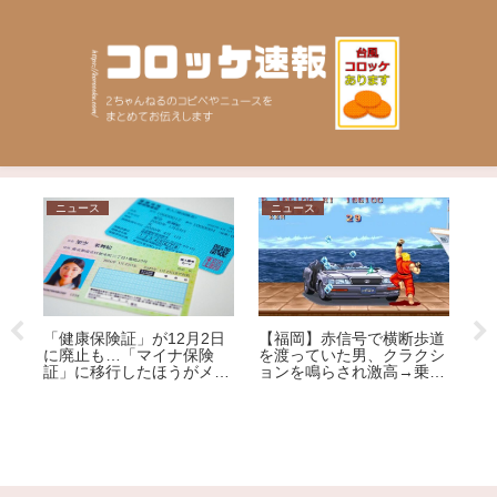
ニュース
ニュース
家
【
「健康保険証」が12月2日
【福岡】赤信号で横断歩道
後
な
に廃止も…「マイナ保険
を渡っていた男、クラクシ
を
反
証」に移行したほうがメリ
ョンを鳴らされ激高→乗用
ぎ
ット大!?その理由を専門家
車を殴りへこませたか 自
が解説
称アメリカ人の男を現行犯
逮捕