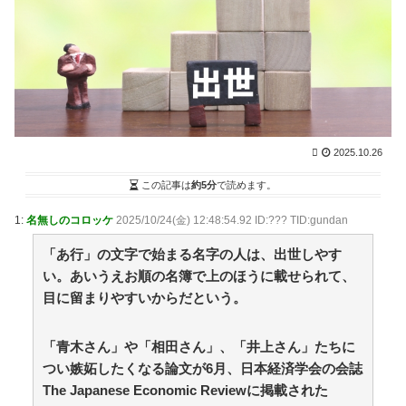
【動画】役満ボディ・岡田紗佳(32)、渾身のあたシコ
ダンスwwwwwww / NEWまとめサイトアンテナ！
NEW!
(8/8 11:10)
れいわ新選組、新たな党名は「いのちの党」 略称は
「いのち」 / まとめるZ
NEW!
(8/8 11:05)
一回だけ好きなところから人生やり直せるとしたら /
まとめるZ
NEW!
(8/8 11:05)
ヴィクターはエインフェリアを集めるようです 第76
2025.10.26
話 / まとめるZ
NEW!
(8/8 11:05)
私の彼に裏表がなさすぎる 第3話 / まとめるZ
NEW!
この記事は
約5分
で読めます。
(8/8 11:04)
【静岡】「何度も何度も追突されて...何が目的か本当
1:
名無しのコロッケ
2025/10/24(金) 12:48:54.92 ID:??? TID:gundan
に理解できない」結婚式の衣装合わせに向かっていた夫
婦が直面した「死の恐怖」東名高速で続いた約1.7キロの
「あ行」の文字で始まる名字の人は、出世しやす
追突 / まとめるZ
NEW!
(8/8 11:04)
い。あいうえお順の名簿で上のほうに載せられて、
36歳の彼女と結婚したいのに、家族が猛反対。家族か
目に留まりやすいからだという。
ら信じられない言葉が飛び出した… 他 / 2chnaviヘッド
ライン
(12/24 07:00)
「青木さん」や「相田さん」、「井上さん」たちに
Powered by livedoor 相互RSS
つい嫉妬したくなる論文が6月、日本経済学会の会誌
The Japanese Economic Reviewに掲載された
先輩と後輩、距離が変わった日から始まる恋