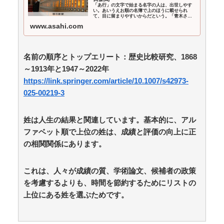
るフラッシュバック「1人の人間の人生に、当たり前の
「あ行」の文字で始まる名字の人は、出世しやす
い。あいうえお順の名簿で上のほうに載せられ
生活を奪った人が全て悪い」 / 5chまとめMAP(総
て、目に留まりやすいからだという。「青木さ
合)
NEW!
ん」や「相田さん」、「井上さん」たちについ嫉
(8/8 11:23)
www.asahi.com
妬したくなる論文が6月、日…
百田夏菜子との結婚2年堂本剛、印象ガラリな姿に
「匂わせなの？」※私の本音 / おまとめアンテナ
NEW!
(8/8 08:10)
名前の順序とトップエリート：歴史比較研究、1868
【開幕】尾丸ポルカが挑む禁断のデスゲーム！？ / お
～1913年と1947～2022年
まとめアンテナ
NEW!
(8/8 08:09)
https://link.springer.com/article/10.1007/s42973-
カレーの価値を1000万倍にする方法 / おまとめアンテ
025-00219-3
ナ
NEW!
(8/8 06:28)
マリオカートって結局スーパーファミコンの初代のや
つが一番面白いんだろ？ / おまとめアンテナ
NEW!
(8/8
姓は人生の結果と関連しています。基本的に、アル
06:05)
ファベット順で上位の姓は、成績と評価の向上に正
【同人音声】好きなヱロ同人音声教えてASMRとか /
の相関関係にあります。
おまとめアンテナ
(8/8 06:01)
Powered by livedoor 相互RSS
これは、人々が成績の質、学術論文、候補者の政策
を考慮するよりも、時間を節約するためにリストの
上位にある姓を選ぶためです。