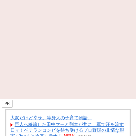
PR
大変だけど幸せ。等身大の子育て物語。
巨人へ移籍した田中マーと則本が共に二軍で汗を流す
日々！ベテランコンビを待ち受けるプロ野球の非情な現
実 / 2chまとめアンテナ！
NEW!