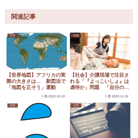
関連記事
日常
日常
【世界地図】アフリカの実
【社会】介護現場で注目さ
際の大きさは… 新図法で
れる「『よっこいしょ』は
「地図を正そう」運動
虐待か」問題 「自分のた
めの掛け声」か「相手をモ
2025.10.22
2023.11.01
ノ扱い」かの切り分けは難
しい
日常
日常