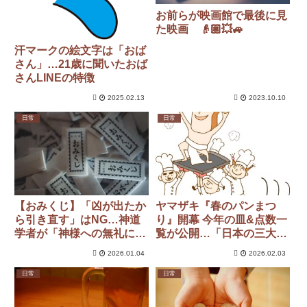
お前らが映画館で最後に見
た映画 👴🏼💥🚙
汗マークの絵文字は「おば
さん」…21歳に聞いたおば
さんLINEの特徴
2025.02.13
2023.10.10
日常
日常
【おみくじ】「凶が出たか
ヤマザキ『春のパンまつ
ら引き直す」はNG…神道
り』開幕 今年の皿&点数一
学者が「神様への無礼にな
覧が公開…「日本の三大祭
る」と断言するおみくじ・
りのひとつがいよいよ」の
2026.01.04
2026.02.03
お守りのタブー
声
日常
日常