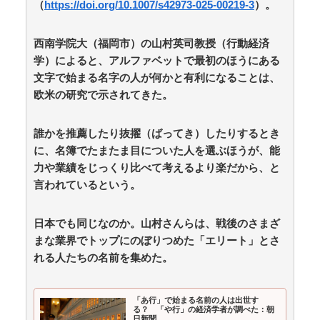
（
https://doi.org/10.1007/s42973-025-00219-3
）。
路上駐車中のテスラ車を超弩級のゲリラ豪雨が直撃、
水が溢れてどんどん浸かっていくのを…… / anaguro - 総
合
NEW!
(8/8 12:00)
西南学院大（福岡市）の山村英司教授（行動経済
スリムクラブ「あんなネタやりたくなかった」 / 5chま
学）によると、アルファベットで最初のほうにある
とめMAP(総合)
NEW!
(8/8 11:57)
文字で始まる名字の人が何かと有利になることは、
【ｗ】物凄くカワイイ子猫の取っ組み合い！ / anaguro
欧米の研究で示されてきた。
- 総合
NEW!
(8/8 11:55)
「日本は危険だ」と吹聴したのを真に受けた中国人旅
行客、だが代替旅行先が日本ほど安全ではなかった結
誰かを推薦したり抜擢（ばってき）したりするとき
果…… / anaguro - 総合
NEW!
(8/8 11:50)
に、名簿でたまたま目についた人を選ぶほうが、能
【速報】ワンピースの「世界に5種しかない飛行能
力や業績をじっくり比べて考えるより楽だから、と
力」発言の謎が解ける / 5chまとめMAP(総合)
NEW!
(8/8
言われているという。
11:49)
【驚愕】産後の里帰りから帰宅した私。けれど自宅に
は予想もしない人物が住み着いており……義父「お!嫁ち
日本でも同じなのか。山村さんらは、戦後のさまざ
ゃんお疲れ!俺もしばらく厄介になるよ」ギャンブル中毒
&借金まみれな義父だった! / 5chまとめMAP(総合)
NEW!
まな業界でトップにのぼりつめた「エリート」とさ
(8/8 11:37)
れる人たちの名前を集めた。
ジャンプが最も売れた1995年新年3・4合併号に載って
る作品リストｗｗｗｗｗ / 5chまとめMAP(総合)
NEW!
(8/8 11:25)
「あ行」で始まる名前の人は出世す
る？ 「や行」の経済学者が調べた：朝
「キスしろ」というヤジからパニックに… 渡邊渚が語
日新聞