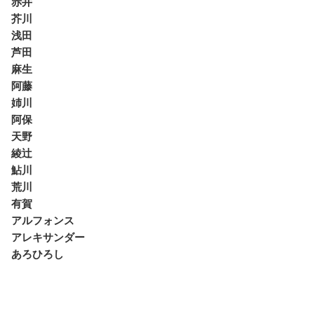
赤井
芥川
浅田
芦田
麻生
阿藤
姉川
阿保
天野
綾辻
鮎川
荒川
有賀
アルフォンス
アレキサンダー
あろひろし